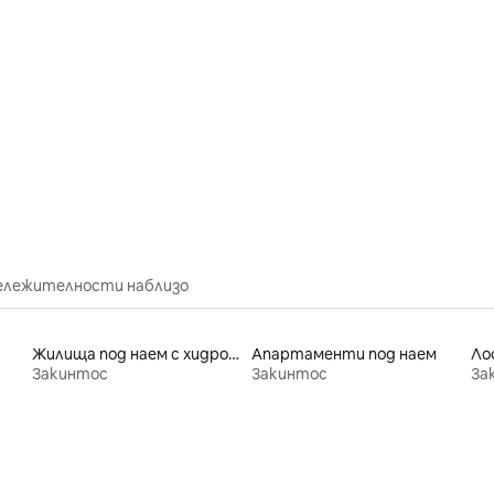
от 5, 21 отзива
бележителности наблизо
Жилища под наем с хидромасажна вана
Апартаменти под наем
Ло
Закинтос
Закинтос
За