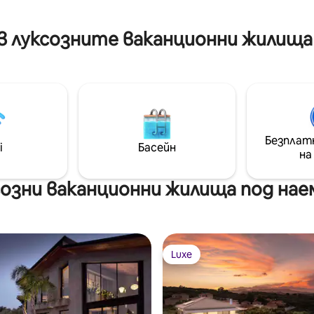
d by lush palms & gentle
accommodation for up to 14 gu
very detail speaks to a calm.
across seven master bedrooms
в луксозните ваканционни жилища 
Безплат
i
Басейн
на
озни ваканционни жилища под наем
Luxe
Luxe