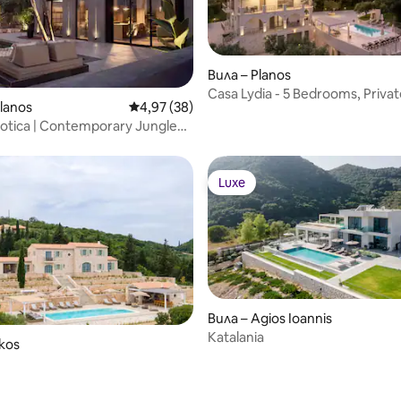
Вила – Planos
Casa Lydia - 5 Bedrooms, Privat
 от 5, 3 отзива
lanos
Средна оценка: 4,97 от 5, 38 отзива
4,97 (38)
Sea Views
otica | Contemporary Jungle
ool
Luxe
Luxe
Вила – Agios Ioannis
Katalania
kos