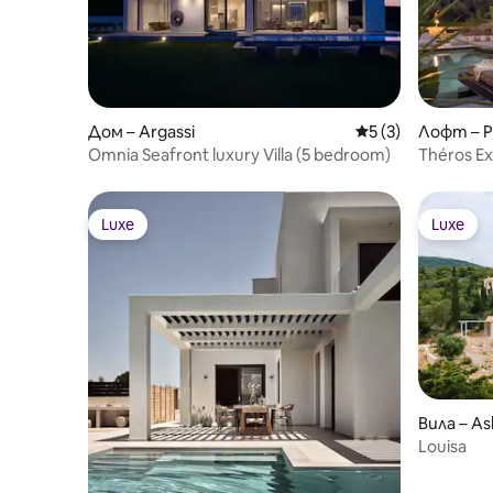
Дом – Argassi
Средна оценка: 5
5 (3)
Лофт – P
Omnia Seafront luxury Villa (5 bedroom)
Théros Ex
Villa w/ P
Luxe
Luxe
Luxe
Luxe
Вила – As
Louisa