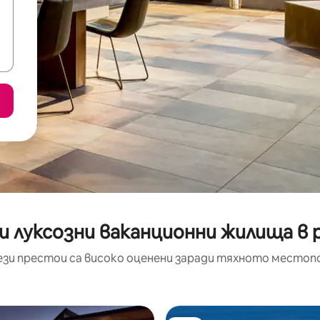
и луксозни ваканционни жилища в 
ези престои са високо оценени заради тяхното местоп