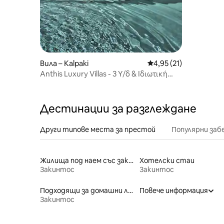
Вила – Kalpaki
Средна оценка: 4,95 
4,95 (21)
Anthis Luxury Villas - 3 Υ/δ & Ιδιωτική
πισίνα
Дестинации за разглеждане
Други типове места за престой
Популярни за
Жилища под наем със закуска
Хотелски стаи
Закинтос
Закинтос
Подходящи за домашни любимци места под наем
Повече информация
Закинтос