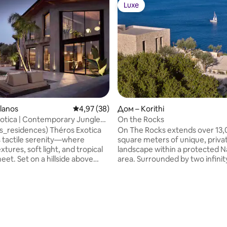
Luxe
Luxe
lanos
Средна оценка: 4,97 от 5, 38 отзива
4,97 (38)
Дом – Korithi
otica | Contemporary Jungle
On the Rocks
ool
os_residences) Théros Exotica
On The Rocks extends over 13,
 tactile serenity—where
square meters of unique, priva
xtures, soft light, and tropical
landscape within a protected N
meet. Set on a hillside above
area. Surrounded by two infinit
 opens to Kefalonia’s distant
and expansive outdoor veranda
 and golden sunsets. A private
approximately 450 m², it showc
ted simplicity, and seamless
untouched Greek setting and o
door flow invite quiet luxury.
endless views of the Ionian Sea. It is 
and elegance, a scheduled
luxurious complex consisting of
onnects you to Zakynthos town
bedroom villa and an adjacent 
ou may never wish to leave.
two independent guest suites, 