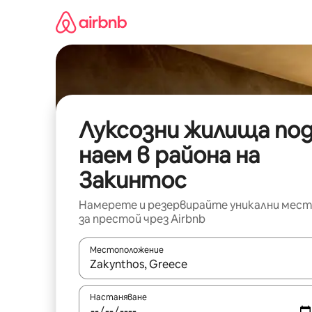
Пропускане
към
съдържанието
Луксозни жилища по
наем в района на
Закинтос
Намерете и резервирайте уникални мест
за престой чрез Airbnb
Местоположение
Когато резултатите се покажат, използвайт
Настаняване