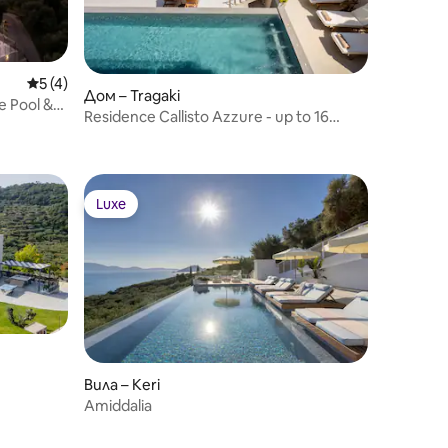
Средна оценка: 5 от 5, 4 отзива
5 (4)
Дом – Tragaki
e Pool &
Residence Callisto Azzure - up to 16
persons
Luxe
Luxe
Вила – Keri
Amiddalia