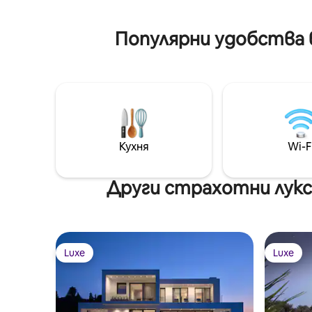
meals or simply basking in the coastal
Surrounde
breeze.
breezes, e
Популярни удобства 
Кухня
Wi-F
Други страхотни лукс
Luxe
Luxe
Luxe
Luxe