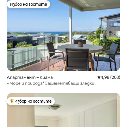
Избор на гостите
Избор на гостите
Апартамент – Киама
Средна оценка
4,98 (203)
~Море и природа* Зашеметяващи гледки
*Безплатно зареждане на електромобили*
Избор на гостите
Най-популярен избор на гостите