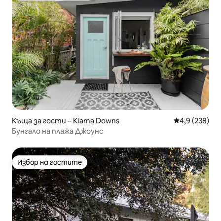
Къща за гости – Kiama Downs
Средна оценк
4,9 (238)
Бунгало на плажа Джоунс
Избор на гостите
Избор на гостите