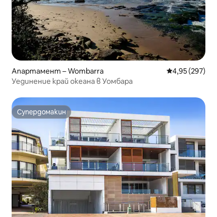
Апартамент – Wombarra
Средна оценка
4,95 (297)
Уединение край океана в Уомбара
Супердомакин
Супердомакин