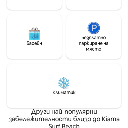
които да се насладите!
Безплатно
Басейн
паркиране на
място
Климатик
Други най-популярни
забележителности близо до Kiama
Surf Beach