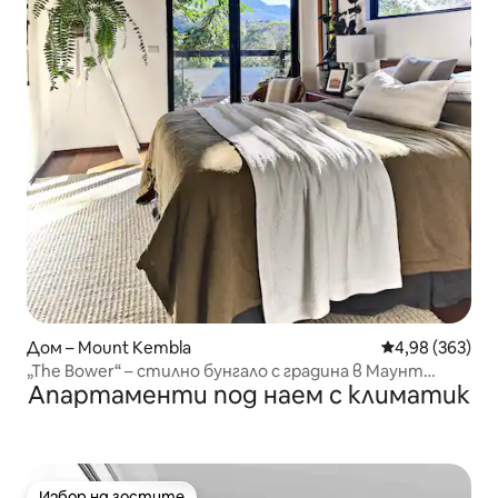
Дом – Mount Kembla
Средна оценка
4,98 (363)
„The Bower“ – стилно бунгало с градина в Маунт
Апартаменти под наем с климатик
Кембла
Избор на гостите