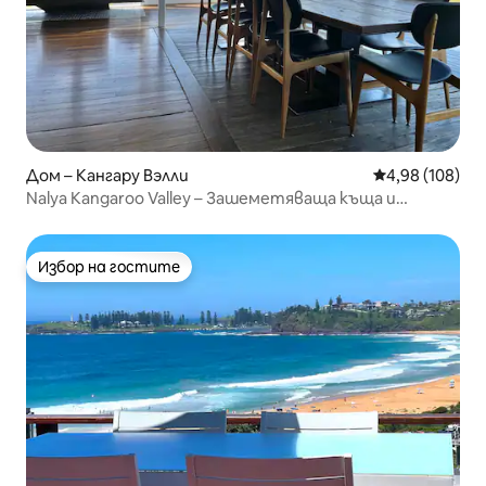
Дом – Кангару Вэлли
Средна оценка
4,98 (108)
Nalya Kangaroo Valley – Зашеметяваща къща и
изгледи
Избор на гостите
Избор на гостите