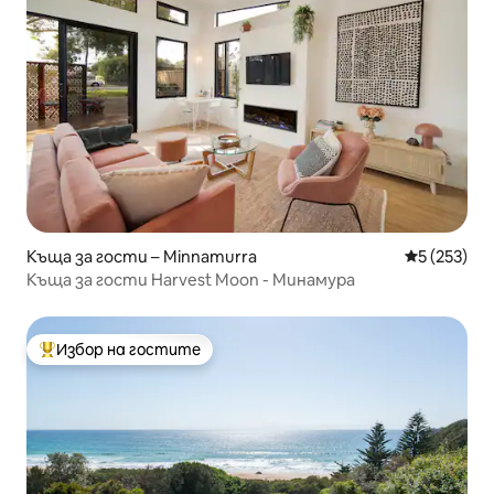
Къща за гости – Minnamurra
Средна оце
5 (253)
Къща за гости Harvest Moon - Минамура
Избор на гостите
Най-популярен избор на гостите