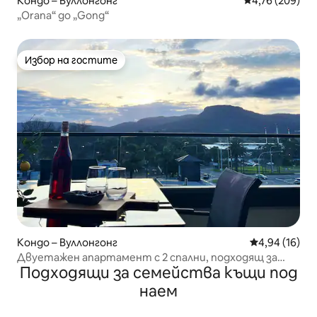
Кондо – Вуллонгонг
Средна оценка
4,76 (209)
„Orana“ до „Gong“
Избор на гостите
Избор на гостите
Кондо – Вуллонгонг
Средна оценк
4,94 (16)
Двуетажен апартамент с 2 спални, подходящ за
Подходящи за семейства къщи под
кучета
наем