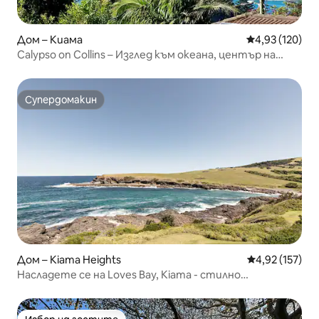
Дом – Киама
Средна оценка
4,93 (120)
Calypso on Collins – Изглед към океана, център на
града
Супердомакин
Супердомакин
Дом – Kiama Heights
Средна оценка
4,92 (157)
Насладете се на Loves Bay, Kiama - стилно
крайбрежие