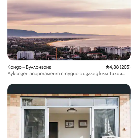
Кондо – Вуллонгонг
Средна оценка
4,88 (205)
Луксозен апартамент студио с изглед към Тихия
океан