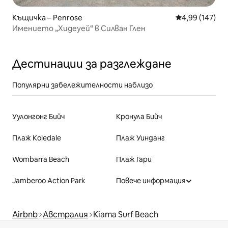
Къщичка – Penrose
Средна оценка
4,99 (147)
Имението „Хидеуей“ в Силван Глен
Дестинации за разглеждане
Популярни забележителности наблизо
Уулонгонг Бийч
Кронула Бийч
Плаж Коledale
Плаж Уинданг
Wombarra Beach
Плаж Гари
Jamberoo Action Park
Повече информация
Airbnb
Австралия
Kiama Surf Beach