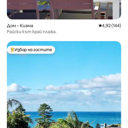
Дом – Киама
Средна оценка
4,92 (144)
Райски кът край плажа.
Избор на гостите
Най-популярен избор на гостите