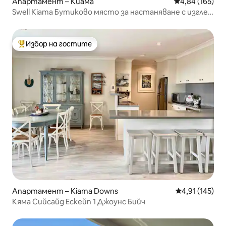
Апартамент – Киама
Средна оценка
4,84 (165)
Swell Kiama Бутиково място за настаняване с изглед
към океана
Избор на гостите
Най-популярен избор на гостите
Апартамент – Kiama Downs
Средна оценка
4,91 (145)
Кяма Сийсайд Ескейп 1 Джоунс Бийч