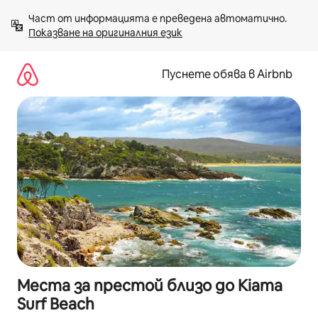
Пропускане
Част от информацията е преведена автоматично. 
към
Показване на оригиналния език
съдържанието
Пуснете обява в Airbnb
Места за престой близо до Kiama
Surf Beach