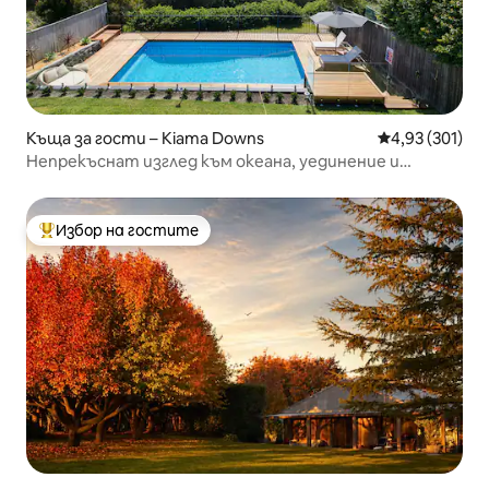
Къща за гости – Kiama Downs
Средна оценка
4,93 (301)
Непрекъснат изглед към океана, уединение и
тишина. Отпуснете се.
Избор на гостите
Най-популярен избор на гостите