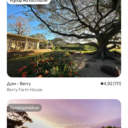
Избор на гостите
Избор на гостите
Дом – Berry
Средна оценк
4,92 (111)
Berry Farm House
Супердомакин
Супердомакин