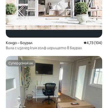
Кондо – Боурал
Средна оценка
4,73 (104)
Вила с изглед към голф игрището в Баурал
Супердомакин
Супердомакин