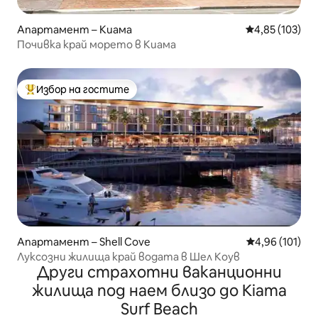
Апартамент – Киама
Средна оценка
4,85 (103)
Почивка край морето в Киама
Избор на гостите
Най-популярен избор на гостите
Апартамент – Shell Cove
Средна оценка
4,96 (101)
Луксозни жилища край водата в Шел Коув
Други страхотни ваканционни
жилища под наем близо до Kiama
Surf Beach