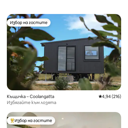
Избор на гостите
Избор на гостите
Къщичка – Coolangatta
Средна оценка
4,94 (216)
Избягайте към лозята
Избор на гостите
Най-популярен избор на гостите