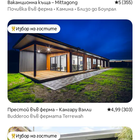
Ваканционна къща – Mittagong
Средна оце
5 (355)
Почивка във ферма • Камина • Близо до Боулрал
Избор на гостите
Най-популярен избор на гостите
Престой във ферма – Кангару Вэлли
Средна оценка
4,99 (303)
Budderoo във фермата Terrewah
Избор на гостите
Най-популярен избор на гостите