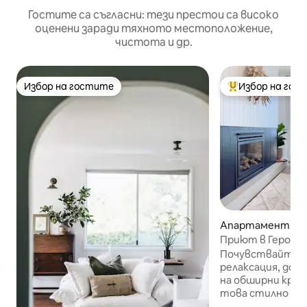
Гостите са съгласни: тези престои са високо
оценени заради тяхното местоположение,
чистота и др.
Избор на гостите
Избор на гос
Избор на гостите
Най-популярен 
Апартамент за 
Gerroa
Приют в Героа
Почувствайте 
релаксация, док
на обширни край
това стилно жи
пространство, с