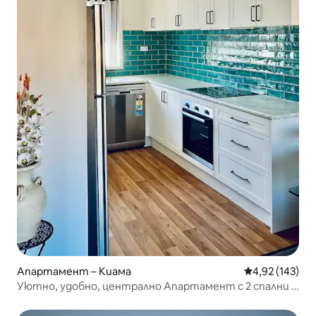
Апартамент – Киама
Средна оценка
4,92 (143)
Уютно, удобно, централно Апартамент с 2 спални в
Киама