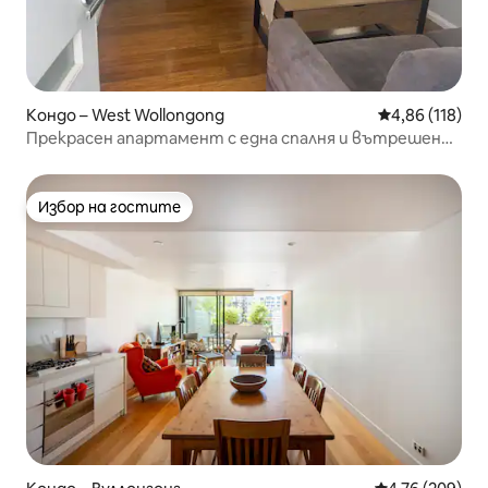
Кондо – West Wollongong
Средна оценка
4,86 (118)
Прекрасен апартамент с една спалня и вътрешен
двор
Избор на гостите
Избор на гостите