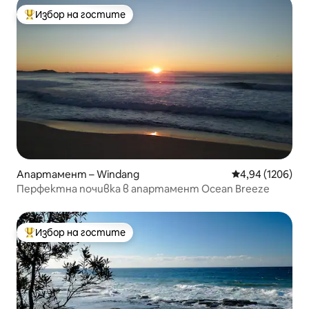
Избор на гостите
Най-популярен избор на гостите
Апартамент – Windang
Средна оценка:
4,94 (1206)
Перфектна почивка в апартамент Ocean Breeze
Избор на гостите
Най-популярен избор на гостите