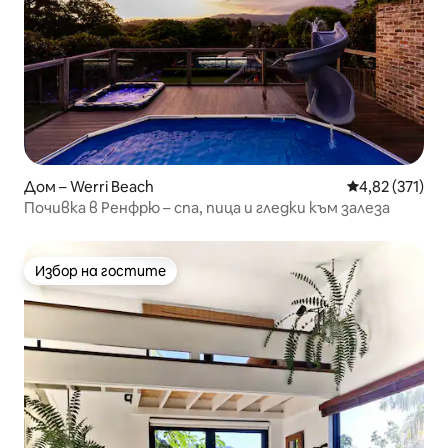
Дом – Werri Beach
Средна оценка
4,82 (371)
Почивка в Ренфрю – спа, пица и гледки към залеза
Избор на гостите
Избор на гостите