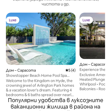
чистота и др.
Luxe
Luxe
Luxe
Luxe
Дом – Сарасота
Experience the Ult
Дом – Сарасота
Средна оценка: 5 от 5, 
5 (4)
Luxury
Exclusive Amenitie
Showstopper Beach Home Pool Spa
Heated Plunge Pool
Waterfall Elevator
Welcome to the Kingdom on Hyde, the
Whirlpool • Pool V
crowning jewel of Arlington Park homes
Balconies • Roof to
& a vacation lover's dream. Featuring 4
mile to Crescent Vi
bedrooms & 6 baths spread over nearly
Minute Walk to Cr
Популярни удобства в луксозните
4000 sq ft w/ 20ft soaring ceilings. This
of Rocks • Just a S
jewel box features a heated pool & spa
ваканционни жилища в района на
Key Village & Sies
with dramatic 8ft waterfall feature,