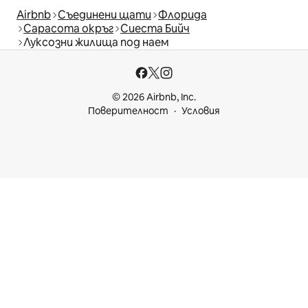
Airbnb
Съединени щати
Флорида
Сарасота окръг
Сиеста Бийч
Луксозни жилища под наем
© 2026 Airbnb, Inc.
Поверителност
Условия