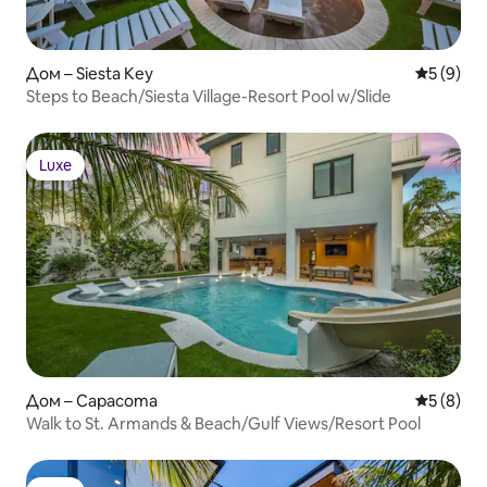
Дом – Siesta Key
Средна о
5 (9)
Steps to Beach/Siesta Village-Resort Pool w/Slide
Luxe
Luxe
Дом – Сарасота
Средна о
5 (8)
Walk to St. Armands & Beach/Gulf Views/Resort Pool