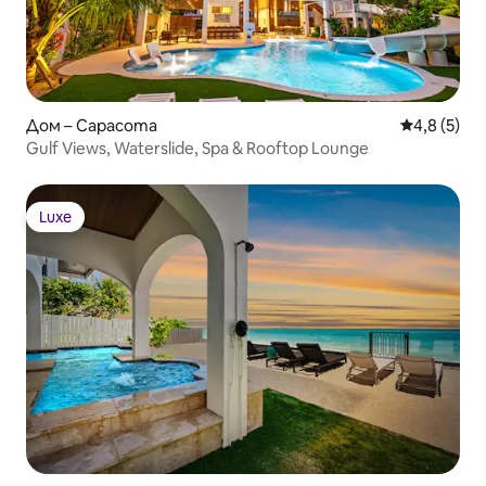
Дом – Сарасота
Средна оце
4,8 (5)
Gulf Views, Waterslide, Spa & Rooftop Lounge
Luxe
Luxe