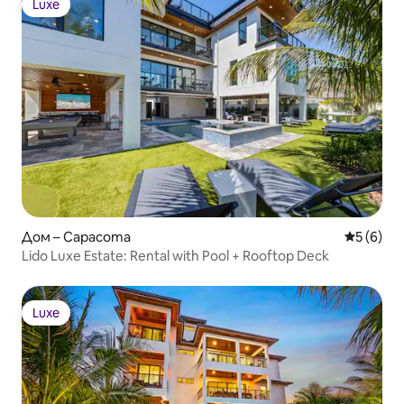
Luxe
Luxe
Дом – Сарасота
Средна о
5 (6)
Lido Luxe Estate: Rental with Pool + Rooftop Deck
Luxe
Luxe