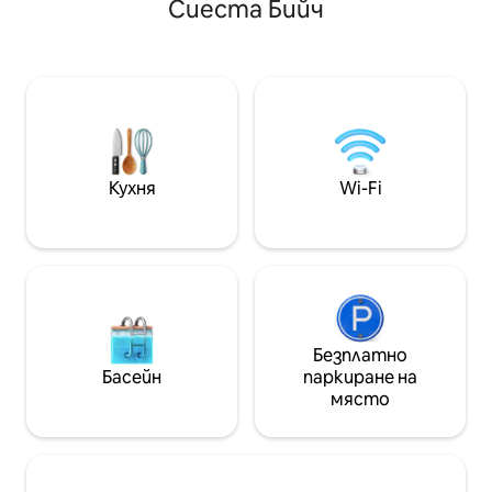
Сиеста Бийч
Pong Table / Air 
Thermador Appliances, commercial
Lounge Areas • 8 
grade elevator, custom imported tile &
Baths with Luxury
finishes & 2-story living amongst the Live
provided • Spaciou
Oaks. Perfectly situated a stone's throw
Seating Area • Fu
from Arlington Park & a short drive to
Siesta Beach & Downtown Sarasota!
Кухня
Wi-Fi
Безплатно
Басейн
паркиране на
място