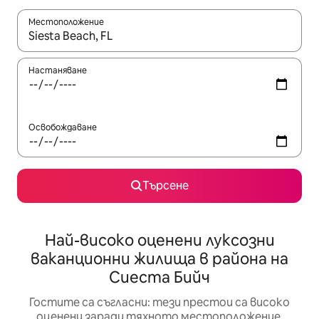
Местоположение
Когато резултатите се покажат, използвайте клавишите 
Настаняване
Освобождаване
Търсене
Най-високо оценени луксозни
ваканционни жилища в района на
Сиеста Бийч
Гостите са съгласни: тези престои са високо
оценени заради тяхното местоположение,