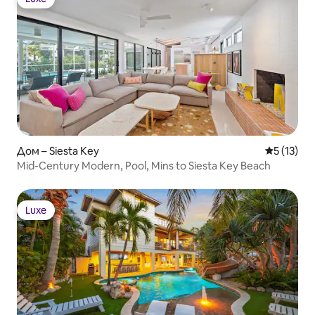
Luxe
Дом – Siesta Key
Средна оц
5 (13)
Mid-Century Modern, Pool, Mins to Siesta Key Beach
Luxe
Luxe