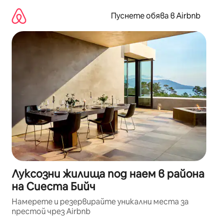
Пропускане
към
Пуснете обява в Airbnb
съдържанието
Луксозни жилища под наем в района
на Сиеста Бийч
Намерете и резервирайте уникални места за
престой чрез Airbnb