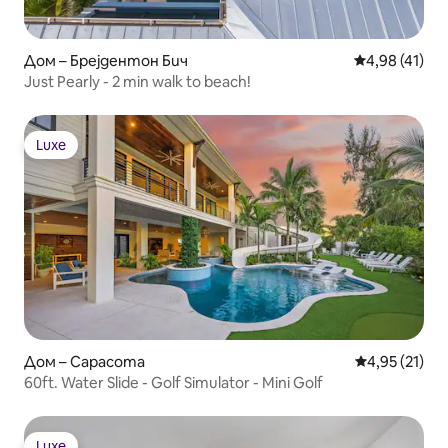
Дом – Брејдентон Бич
Средна оценк
4,98 (41)
Just Pearly - 2 min walk to beach!
Luxe
Luxe
Дом – Сарасота
Средна оценк
4,95 (21)
60ft. Water Slide - Golf Simulator - Mini Golf
Luxe