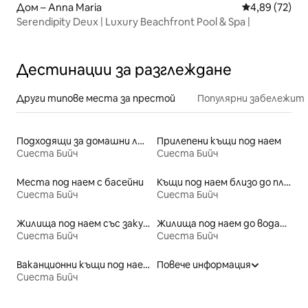
Дом – Anna Maria
Средна оценк
4,89 (72)
Serendipity Deux | Luxury Beachfront Pool & Spa |
Дестинации за разглеждане
Други типове места за престой
Популярни забележит
Подходящи за домашни любимци места под наем
Прилепени къщи под наем
Сиеста Бийч
Сиеста Бийч
Места под наем с басейни
Къщи под наем близо до плажове
Сиеста Бийч
Сиеста Бийч
Жилища под наем със закуска
Жилища под наем до водата
Сиеста Бийч
Сиеста Бийч
Ваканционни къщи под наем
Повече информация
Сиеста Бийч