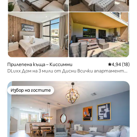
Прилепена къща – Киссимми
Средна оценк
4,94 (18)
DLuxx Дом на 3 мили от Дисни Всички апартаменти
7454
Избор на гостите
Избор на гостите