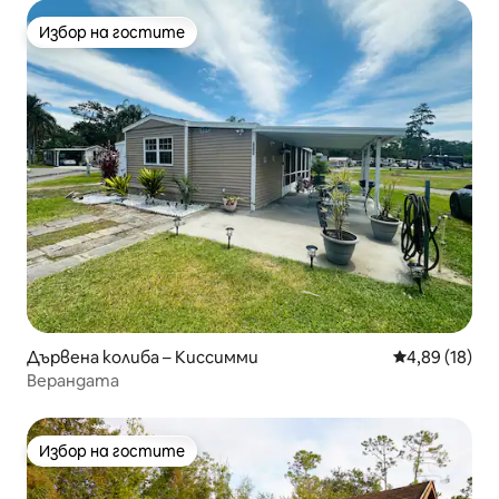
Избор на гостите
Избор на гостите
Дървена колиба – Киссимми
Средна оценк
4,89 (18)
Верандата
Избор на гостите
Избор на гостите