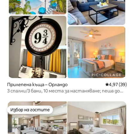
Прилепена къща – Орландо
Средна оценк
4,97 (39)
3 спални/3 бани, 10 места за настаняване; пеша до
EPIC; на минути от Дисни
Избор на гостите
Избор на гостите