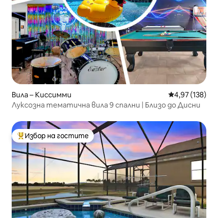
Вила – Киссимми
Средна оценка
4,97 (138)
Луксозна тематична вила 9 спални | Близо до Дисни
Избор на гостите
Най-популярен избор на гостите