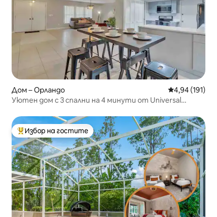
Дом – Орландо
Средна оценка
4,94 (191)
Уютен дом с 3 спални на 4 минути от Universal
Studios
Избор на гостите
Най-популярен избор на гостите