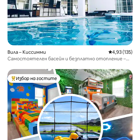
Вила – Киссимми
Средна оценка
4,93 (135)
Самостоятелен басейн и безплатно отопление –
близо до Дисни!
Избор на гостите
Най-популярен избор на гостите