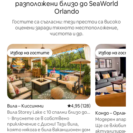
разположени близо до SeaWorld
Orlando
Гостите са съгласни: тези престои са високо
оценени заради тяхното местоположение,
чистота и др.
Избор на гостите
Избор на гости
Избор на гостите
Избор на гости
Вила – Киссимми
Средна оценка: 4,95 от 5, 128
4,95 (128)
Вила Storey Lake с 10 спални близо до
Кондо – Орландо
Дисни, с басейн и воден парк
✨ Впуснете се в собствено
Модерен апарта
приключение с Дисни! Тази вила,
езерото на 1,6 
Ще се влюбите 
която някога е била ваканционен дом
актуализиран 1 с