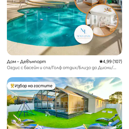
Дом – Девънпорт
Средна оценка
4,99 (107)
Оазис с басейн и спа/Голф отдих/Близо до Дисни/
Дом с 3 спални
Избор на гостите
Най-популярен избор на гостите