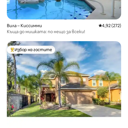
Вила – Киссимми
Средна оценка
4,92 (272)
Къща до мишката: по нещо за всеки!
Избор на гостите
Най-популярен избор на гостите