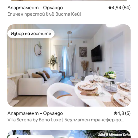
Апартамент – Орландо
Средна оценк
4,94 (54)
Епичен престой във Виста Кей!
Избор на гостите
Избор на гостите
Апартамент – Орландо
Средна оце
4,8 (5)
Villa Serena by Boho Luxe | Безплатен трансфер до
парковете