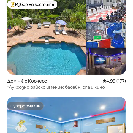
Избор на гостите
Най-популярен избор на гостите
Дом – Фо Корнерс
Средна оценка
4,99 (177)
*Луксозно райско имение: басейн, спа и кино
Супердомакин
Супердомакин