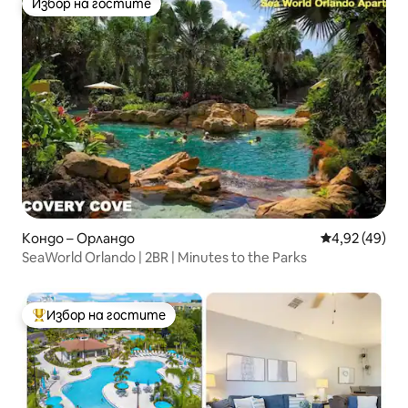
Избор на гостите
Избор на гостите
Кондо – Орландо
Средна оценк
4,92 (49)
SeaWorld Orlando | 2BR | Minutes to the Parks
Избор на гостите
Най-популярен избор на гостите