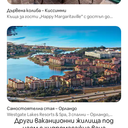
Дървена колиба – Киссимми
Къща за гости „Happy Margaritaville“ с достъп до
удобства
Самостоятелна стая – Орландо
Westgate Lakes Resorts & Spa, 3 спални – Орландо,
Други ваканционни жилища под
Флорида