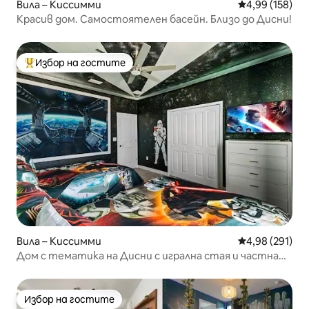
Вила – Киссимми
Средна оценка
4,99 (158)
Красив дом. Самостоятелен басейн. Близо до Дисни!
Избор на гостите
Най-популярен избор на гостите
Вила – Киссимми
Средна оценка
4,98 (291)
Дом с тематика на Дисни с игрална стая и частна
хидромасажна вана!
Избор на гостите
Избор на гостите