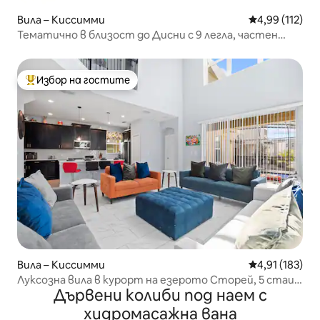
Вила – Киссимми
Средна оценка
4,99 (112)
Тематично в близост до Дисни с 9 легла, частен
басейн
Избор на гостите
Най-популярен избор на гостите
Вила – Киссимми
Средна оценка
4,91 (183)
Луксозна вила в курорт на езерото Сторей, 5 стаи,
Дървени колиби под наем с
басейн
хидромасажна вана