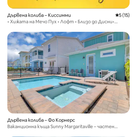
Дървена колиба – Киссимми
Средна оц
5 (15)
• Хижата на Мечо Пух • Лофт • Близо до Дисни•
Уютно•
Дървена колиба – Фо Корнерс
Ваканционна къща Sunny Margaritaville – частен
басейн, пълно