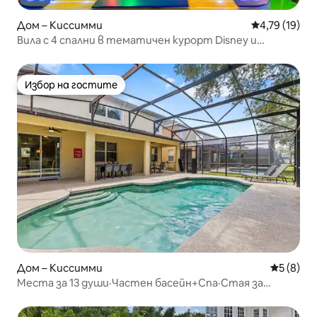
Дом – Киссимми
Средна оценк
4,79 (19)
Вила с 4 спални в тематичен курорт Disney и
Universal
Избор на гостите
Избор на гостите
Дом – Киссимми
Средна о
5 (8)
Места за 13 души·Частен басейн+Спа·Стая за
игри·Клуб