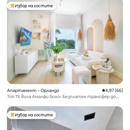
Избор на гостите
Най-популярен избор на гостите
Апартамент – Орландо
Средна оценк
4,97 (66)
Топ 1% вила Амалфи бохо• Безплатен трансфер до
паркове|Изглед към басейна
Избор на гостите
Най-популярен избор на гостите