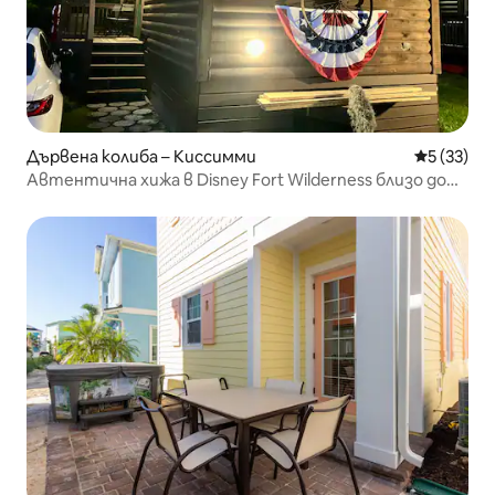
Дървена колиба – Киссимми
Средна оц
5 (33)
Автентична хижа в Disney Fort Wilderness близо до
WDW-2