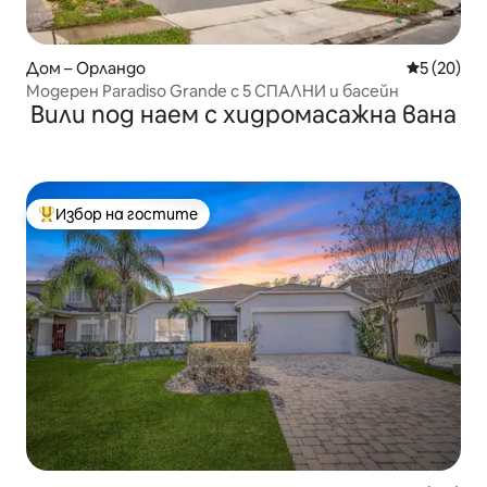
Дом – Орландо
Средна оц
5 (20)
Модерен Paradiso Grande с 5 СПАЛНИ и басейн
Вили под наем с хидромасажна вана
Избор на гостите
Най-популярен избор на гостите