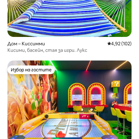
Дом – Киссимми
Средна оценка
4,92 (102)
Кисими, басейн, стая за игри. Лукс
Избор на гостите
Избор на гостите