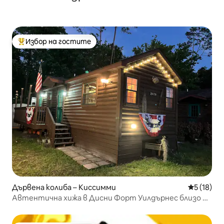
Избор на гостите
Най-популярен избор на гостите
Дървена колиба – Киссимми
Средна оц
5 (18)
Автентична хижа в Дисни Форт Уилдърнес близо до
WDW-1