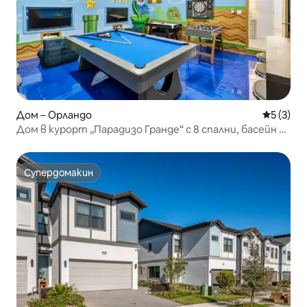
Дом – Орландо
Средна о
5 (3)
Дом в курорт „Парадизо Гранде“ с 8 спални, басейн и
спа
Супердомакин
Супердомакин