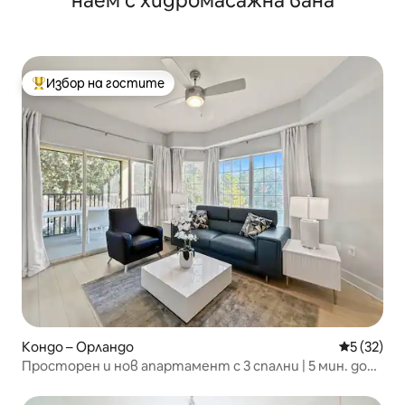
наем с хидромасажна вана
Избор на гостите
Най-популярен избор на гостите
Кондо – Орландо
Средна оц
5 (32)
Просторен и нов апартамент с 3 спални | 5 мин. до
Дисни