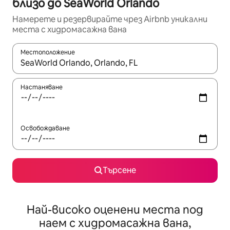
близо до SeaWorld Orlando
Намерете и резервирайте чрез Airbnb уникални
места с хидромасажна вана
Местоположение
Когато резултатите се покажат, използвайте клавишите 
Настаняване
Освобождаване
Търсене
Най-високо оценени места под
наем с хидромасажна вана,