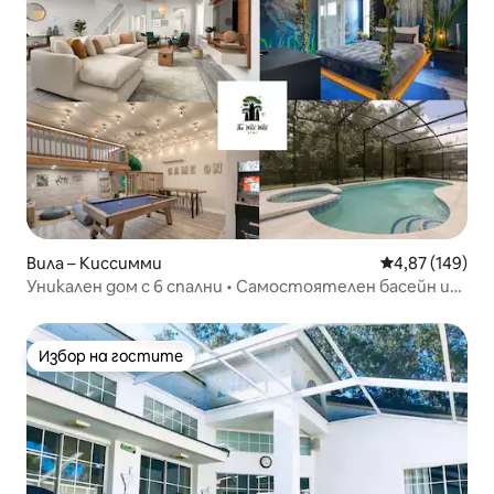
Вила – Киссимми
Средна оценка
4,87 (149)
Уникален дом с 6 спални • Самостоятелен басейн и
пълна стая за игри +
Избор на гостите
Избор на гостите