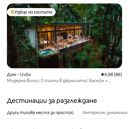
Избор на гостите
Най-популярен избор на гостите
Дом – Uvita
Средна оценк
4,98 (86)
Модерна вила с 2 спални в джунглата | Басейн +
гледки към дивата природа
Дестинации за разглеждане
Други типове места за престой
Интересни занимания