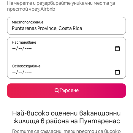
Намерете и резервирайте уникални места за
престой чрез Airbnb
Местоположение
Когато резултатите се покажат, използвайте клавишите 
Настаняване
Освобождаване
Търсене
Най-високо оценени ваканционни
жилища в района на Пунтаренас
Гостите са съгласни: тези престои са високо