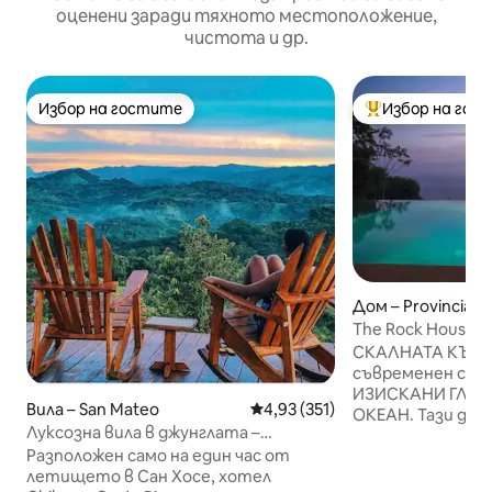
оценени заради тяхното местоположение,
чистота и др.
Избор на гостите
Избор на гос
Избор на гостите
Най-популярен 
Дом – Provincia d
nas
The Rock House: 
частен инфинит
СКАЛНАТА КЪЩА
съвременен сти
ИЗИСКАНИ ГЛЕД
Вила – San Mateo
Средна оценка: 4,93 от 5, 35
4,93 (351)
ОКЕАН. Тази дву
Луксозна вила в джунглата –
намира на имот н
изискана, уединена, спокойна
Разположен само на един час от
заобиколен от д
летището в Сан Хосе, хотел
осигуряващ мн