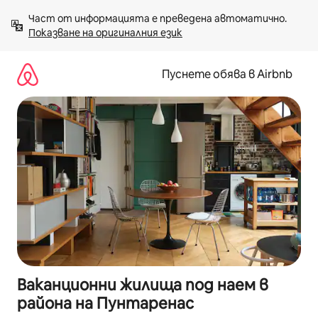
Пропускане
Част от информацията е преведена автоматично. 
към
Показване на оригиналния език
съдържанието
Пуснете обява в Airbnb
Ваканционни жилища под наем в
района на Пунтаренас