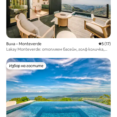
Вила – Monteverde
Средна оц
5 (17)
Lakay Monteverde: отопляем басейн, голф количка,
закуска
Избор на гостите
Избор на гостите