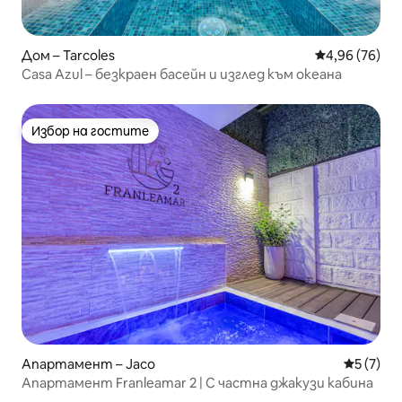
Дом – Tarcoles
Средна оценк
4,96 (76)
Casa Azul – безкраен басейн и изглед към океана
Избор на гостите
Избор на гостите
Апартамент – Jaco
Средна о
5 (7)
Апартамент Franleamar 2 | С частна джакузи кабина