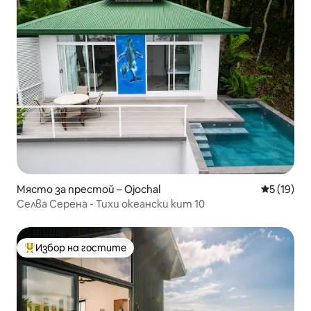
Място за престой – Ojochal
Средна оц
5 (19)
Селва Серена - Тихи океански кит 10
Избор на гостите
Най-популярен избор на гостите