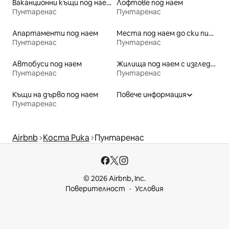
Ваканционни къщи под наем
Лофтове под наем
Пунтаренас
Пунтаренас
Апартаменти под наем
Места под наем до ски писти
Пунтаренас
Пунтаренас
Автобуси под наем
Жилища под наем с изглед към плажа
Пунтаренас
Пунтаренас
Къщи на дърво под наем
Повече информация
Пунтаренас
Airbnb
Коста Рика
Пунтаренас
© 2026 Airbnb, Inc.
Поверителност
Условия