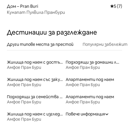
Дом – Pran Buri
Средна о
5 (7)
Кунапат Пулвила Пранбури
Дестинации за разглеждане
Други типове места за престой
Популярни забележит
Жилища под наем с достъп до плажа
Подходящи за домашни любимци места под наем
Амфое Пран Бури
Амфое Пран Бури
Жилища под наем със закуска
Апартаменти под наем
Амфое Пран Бури
Амфое Пран Бури
Подходящи за семейства места под наем
Апартаменти под наем
Амфое Пран Бури
Амфое Пран Бури
Жилища под наем с изглед към плажа
Повече информация
Амфое Пран Бури