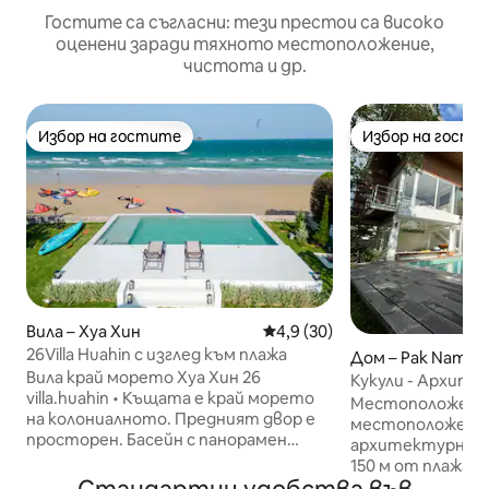
Гостите са съгласни: тези престои са високо
оценени заради тяхното местоположение,
чистота и др.
Избор на гостите
Избор на гости
Избор на гостите
Избор на гости
Вила – Хуа Хин
Средна оценка: 4,9 от 5, 30
4,9 (30)
26Villa Huahin с изглед към плажа
Дом – Pak Nam Pr
Вила край морето Хуа Хин 26
Кукули - Архите
villa.huahin • Къщата е край морето
плажа на 150 м о
Местоположение
на колониалното. Предният двор е
местоположение
просторен. Басейн с панорамен
архитектурна к
изглед на 180 градуса близо до
150 м от плажа, 
морето Хуа Хин. От имота се
ресторанти, но