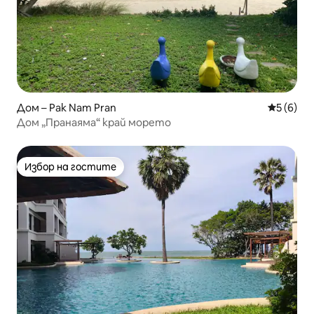
Дом – Pak Nam Pran
Средна о
5 (6)
Дом „Пранаяма“ край морето
Избор на гостите
Избор на гостите