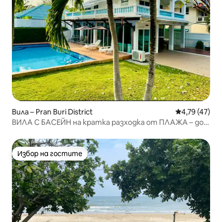
Вила – Pran Buri District
Средна оценк
4,79 (47)
ВИЛА С БАСЕЙН на кратка разходка от ПЛАЖА – до
6 гости
Избор на гостите
Избор на гостите