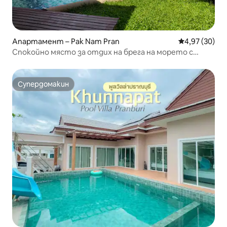
Апартамент – Pak Nam Pran
Средна оценк
4,97 (30)
Спокойно място за отдих на брега на морето с
изглед към морето и планината
Супердомакин
Супердомакин