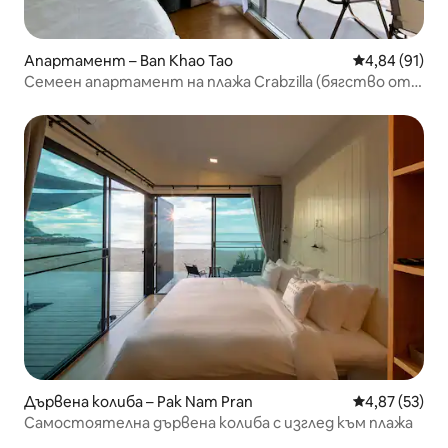
Апартамент – Ban Khao Tao
Средна оценк
4,84 (91)
Семеен апартамент на плажа Crabzilla (бягство от
града)
Дървена колиба – Pak Nam Pran
Средна оценк
4,87 (53)
Самостоятелна дървена колиба с изглед към плажа