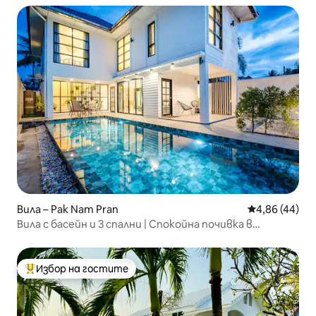
Вила – Pak Nam Pran
Средна оценк
4,86 (44)
Вила с басейн и 3 спални | Спокойна почивка в
Пранбури
Избор на гостите
Най-популярен избор на гостите