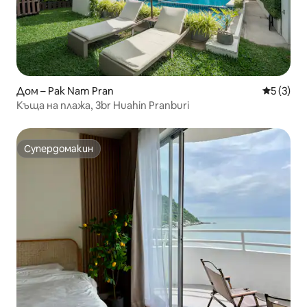
Дом – Pak Nam Pran
Средна о
5 (3)
Къща на плажа, 3br Huahin Pranburi
Супердомакин
Супердомакин