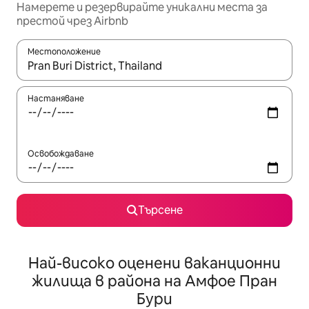
Намерете и резервирайте уникални места за
престой чрез Airbnb
Местоположение
Когато резултатите се покажат, използвайте клавишите 
Настаняване
Освобождаване
Търсене
Най-високо оценени ваканционни
жилища в района на Амфое Пран
Бури