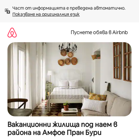
Пропускане
Част от информацията е преведена автоматично. 
към
Показване на оригиналния език
съдържанието
Пуснете обява в Airbnb
Ваканционни жилища под наем в
района на Амфое Пран Бури