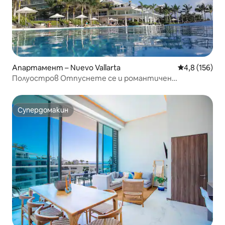
Апартамент – Nuevo Vallarta
Средна оценк
4,8 (156)
Полуостров Отпуснете се и романтичен
Страхотен апартамент на първа линия
Супердомакин
Супердомакин