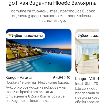
до Плая Виданта Нюево Вальярта
Гостите са съгласни: тези престои са високо
оценени заради тяхното местоположение,
чистота и др.
Избор на гостите
Избор на гости
Най-популярен избор на гостите
Избор на гости
Кондо – Vallarta
Средна оценка: 4,94 от 5, 41
4,94 (410)
Кондо – Vallarta
Плаж на 1 минута · Инфинити басейн
Indah Skies 7D | 
· Фитнес зала и сауна
Луксозно убежище на покрива – на
лукс, романтика
Ще се влюбите в
няколко крачки от плажа 🌊
предлагани от In
Отседнете в Zona Romántica и се
предлага красива
насладете на комфорт,
свежи аромати 