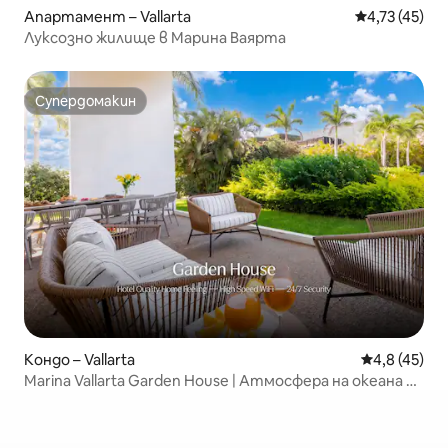
Апартамент – Vallarta
Средна оценк
4,73 (45)
Луксозно жилище в Марина Ваярта
Супердомакин
Супердомакин
Кондо – Vallarta
Средна оцен
4,8 (45)
Marina Vallarta Garden House | Атмосфера на океана и
басейна