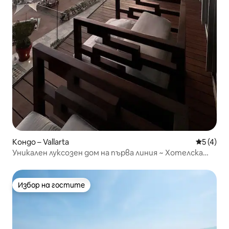
Кондо – Vallarta
Средна о
5 (4)
Уникален луксозен дом на първа линия ~ Хотелска
зона ~ Плаж
Избор на гостите
Избор на гостите