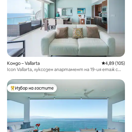
Кондо – Vallarta
Средна оценка
4,89 (105)
Icon Vallarta, луксозен апартамент на 19-ия етаж с
изглед към плажа
Избор на гостите
Най-популярен избор на гостите