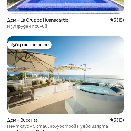
Дом – La Cruz de Huanacaxtle
Средна оц
5 (18)
Изумруден прилив
Избор на гостите
Избор на гостите
Дом – Bucerías
Средна оц
5 (19)
Пентхаус – 5 стаи, полуостров Нуево Ваярта