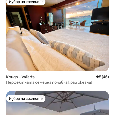
Избор на гостите
Избор на гостите
Кондо – Vallarta
Средна оц
5 (46)
Перфектната семейна почивка край океана!
Избор на гостите
Избор на гостите