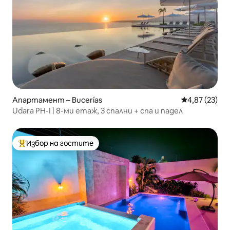
Апартамент – Bucerías
Средна оценк
4,87 (23)
Udara PH-I | 8-ми етаж, 3 спални + спа и падел
Избор на гостите
Най-популярен избор на гостите