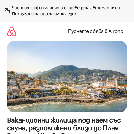
Пропускане
Част от информацията е преведена автоматично. 
към
Показване на оригиналния език
съдържанието
Пуснете обява в Airbnb
Ваканционни жилища под наем със
сауна, разположени близо до Плая