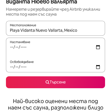
Виданта Нюево Вальярта
Намерете и резервирайте чрез Airbnb уникални
места под наем със сауна
Местоположение
Когато резултатите се покажат, използвайте клавишите 
Настаняване
Освобождаване
Търсене
Най-високо оценени места под
наем със сауна, разположени близо