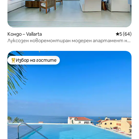
Кондо – Vallarta
Средна оц
5 (64)
Луксозен новоремонтиран модерен апартамент на
брега на океана, долен етаж, 2 спални
Избор на гостите
Най-популярен избор на гостите