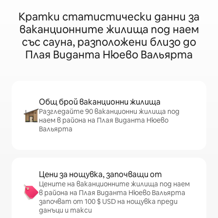
Кратки статистически данни за
ваканционните жилища под наем
със сауна, разположени близо до
Плая Виданта Нюево Вальярта
Общ брой ваканционни жилища
Разгледайте 90 ваканционни жилища под
наем в района на Плая Виданта Нюево
Вальярта
Цени за нощувка, започващи от
Цените на ваканционните жилища под наем
в района на Плая Виданта Нюево Вальярта
започват от 100 $ USD на нощувка преди
данъци и такси