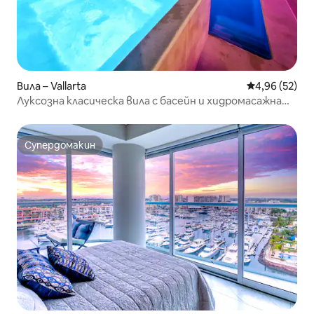
Вила – Vallarta
Средна оценк
4,96 (52)
Луксозна класическа вила с басейн и хидромасажна
вана
Супердомакин
Супердомакин