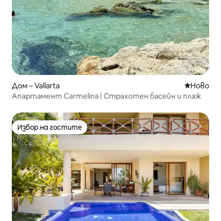
Дом – Vallarta
Ново мяс
Ново
Апартамент Carmelina | Страхотен басейн и плаж
Избор на гостите
Избор на гостите