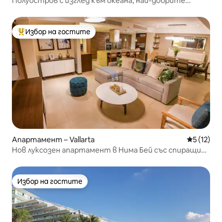
Полуостров с изглед към океана, най-добрите
гледки към залеза!
Избор на гостите
Най-популярен избор на гостите
Апартамент – Vallarta
Средна оц
5 (12)
Нов луксозен апартамент в Нима Бей със спиращи
дъха гледки
Избор на гостите
Избор на гостите