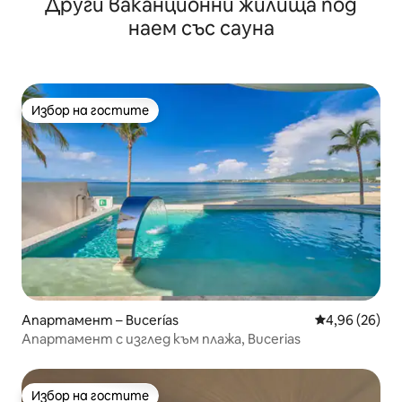
Други ваканционни жилища под
наем със сауна
Избор на гостите
Избор на гостите
Апартамент – Bucerías
Средна оценк
4,96 (26)
Апартамент с изглед към плажа, Bucerias
Избор на гостите