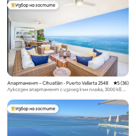
Избор на гостите
Най-популярен избор на гостите
Апартамент – Cihuatlán - Puerto Vallarta 2548
Средна оц
5 (36)
Луксозен апартамент с изглед към плажа, 3000 кв.
фута
Избор на гостите
Най-популярен избор на гостите