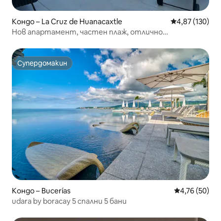
Кондо – La Cruz de Huanacaxtle
Средна оценка
4,87 (130)
Нов апартамент, частен плаж, отлично
местоположение
Супердомакин
Супердомакин
Кондо – Bucerías
Средна оценк
4,76 (50)
udara by boracay 5 спални 5 бани