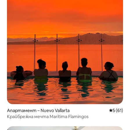
Апартамент – Nuevo Vallarta
Средна оц
5 (61)
Крайбрежна мечта Maritima Flamingos