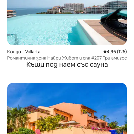
Кондо – Vallarta
Средна оценка
4,96 (126)
Романтична зона Найри Живот и спа #207 Три амигос
Къщи под наем със сауна