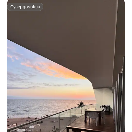
Супердомакин
Супердомакин