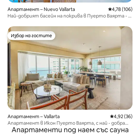
Апартамент – Nuevo Vallarta
Средна оценка
4,78 (106)
Най-добрият басейн на покрива в Пуерто Ваярта - 3
спални
Избор на гостите
Избор на гостите
Апартамент – Vallarta
Средна оценк
4,92 (36)
Апартамент в Икон Пуерто Ваярта, с най - добрата
Апартаменти под наем със сауна
гледка