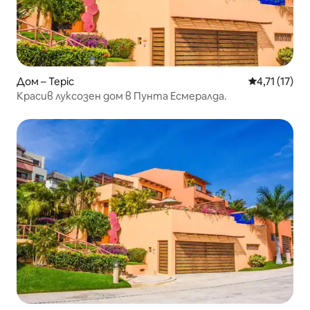
Дом – Tepic
Средна оцен
4,71 (17)
Красив луксозен дом в Пунта Есмералда.