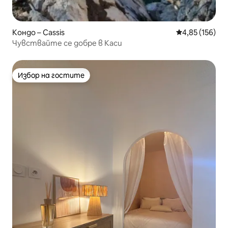
Кондо – Cassis
Средна оценка
4,85 (156)
Чувствайте се добре в Каси
Избор на гостите
Избор на гостите