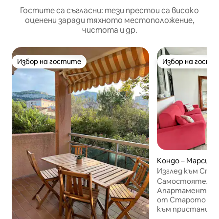
Гостите са съгласни: тези престои са високо
оценени заради тяхното местоположение,
чистота и др.
Избор на гостите
Избор на гости
Избор на гостите
Избор на гости
Кондо – Марсили
Изглед към Ста
тих и климатизи
Самостоятелно 
Апартамент T2 Ch
от Старото при
към пристанище
3-ти етаж с асан