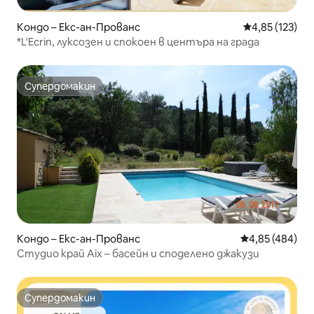
Кондо – Екс-ан-Прованс
Средна оценка
4,85 (123)
*L'Ecrin, луксозен и спокоен в центъра на града
Супердомакин
Супердомакин
Кондо – Екс-ан-Прованс
Средна оценка
4,85 (484)
Студио край Aix – басейн и споделено джакузи
Супердомакин
Супердомакин