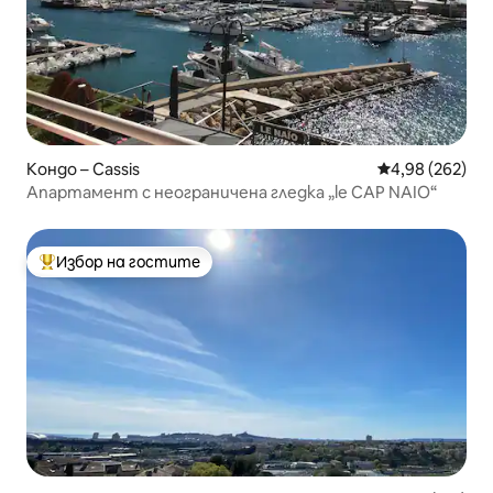
Кондо – Cassis
Средна оценка
4,98 (262)
Апартамент с неограничена гледка „le CAP NAIO“
Избор на гостите
Най-популярен избор на гостите