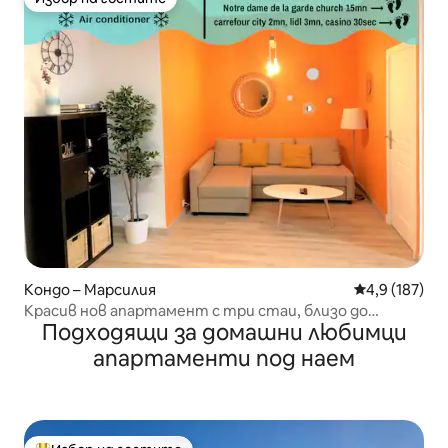
Избор на гостите
Кондо – Марсилия
Средна оценк
4,9 (187)
Красив нов апартамент с три стаи, близо до
Подходящи за домашни любимци
старото пристанище на площад „Кордери“
апартаменти под наем