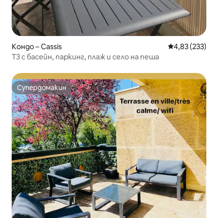
Кондо – Cassis
Средна оценка
4,83 (233)
Т3 с басейн, паркинг, плаж и село на пеша
Супердомакин
Супердомакин