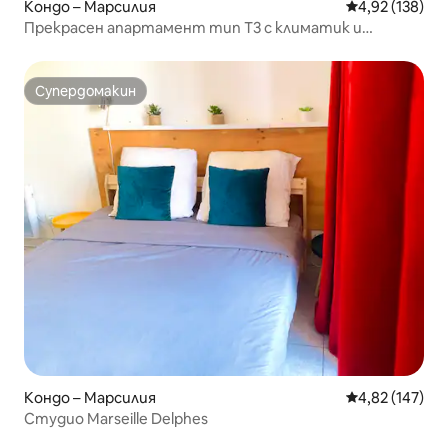
Кондо – Марсилия
Средна оценка
4,92 (138)
Прекрасен апартамент тип T3 с климатик и
панорамна гледка към Марсилия
Супердомакин
Супердомакин
Кондо – Марсилия
Средна оценка
4,82 (147)
Студио Marseille Delphes