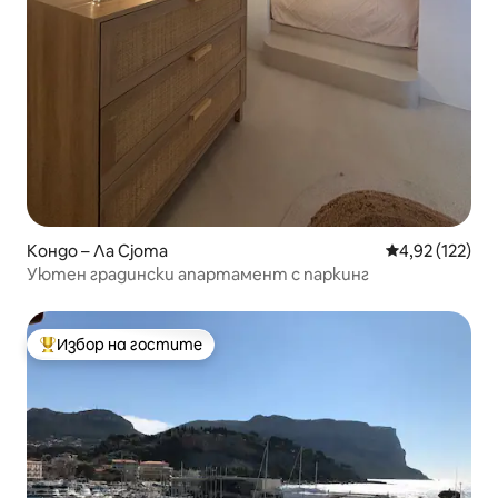
Кондо – Ла Сјота
Средна оценка
4,92 (122)
Уютен градински апартамент с паркинг
Избор на гостите
Най-популярен избор на гостите