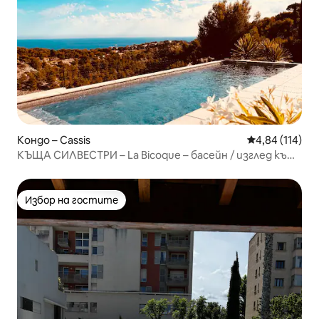
Кондо – Cassis
Средна оценка
4,84 (114)
КЪЩА СИЛВЕСТРИ – La Bicoque – басейн / изглед към
морето море
Избор на гостите
Избор на гостите