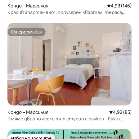
Кондо – Марсилия
Средна оценка
4,93 (146)
Красив апартамент, популярен квартал, тераса,
паркинг
Супердомакин
Супердомакин
Кондо – Марсилия
Средна оценк
4,92 (85)
Голямо двойно легло тип студио с балкон - Palais
Longchamp
Избор на гостите