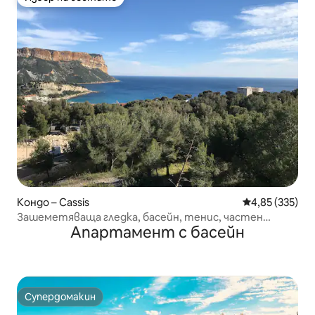
Избор на гостите
Кондо – Cassis
Средна оценка
4,85 (335)
Зашеметяваща гледка, басейн, тенис, частен
Апартамент с басейн
паркинг
Супердомакин
Супердомакин