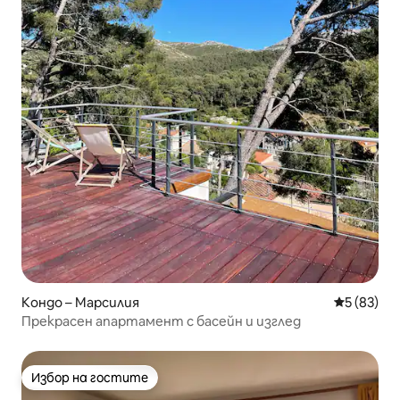
Кондо – Марсилия
Средна оц
5 (83)
Прекрасен апартамент с басейн и изглед
Избор на гостите
Избор на гостите