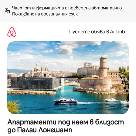
Пропускане
Част от информацията е преведена автоматично. 
към
Показване на оригиналния език
съдържанието
Пуснете обява в Airbnb
Апартаменти под наем в близост
до Палаи Лонгшамп