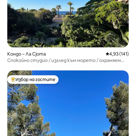
Кондо – Ла Сјота
Средна оценка
4,93 (141)
Спокойно студио / изглед към морето / охраняем
паркинг
Избор на гостите
Най-популярен избор на гостите