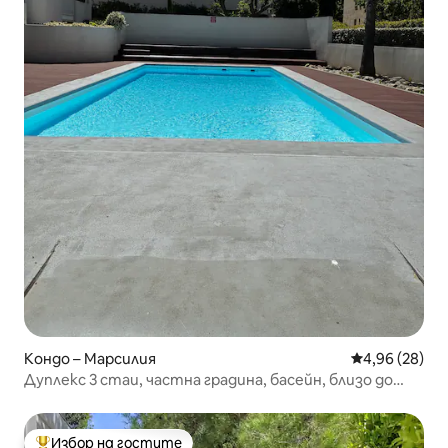
Кондо – Марсилия
Средна оценк
4,96 (28)
Дуплекс 3 стаи, частна градина, басейн, близо до
плаж Прадо
Избор на гостите