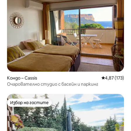
Кондо – Cassis
Средна оценка
4,87 (173)
Очарователно студио с басейн и паркинг
Избор на гостите
Избор на гостите