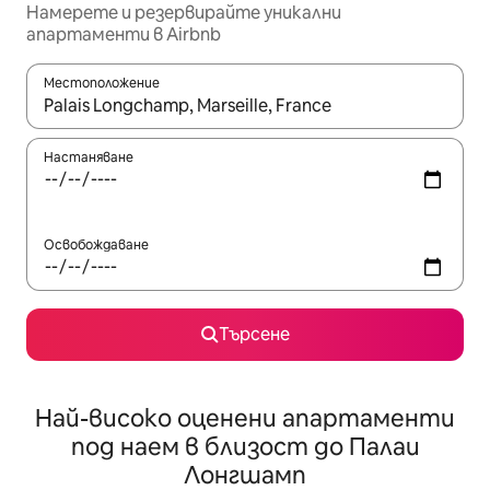
Намерете и резервирайте уникални
апартаменти в Airbnb
Местоположение
Когато резултатите се покажат, използвайте клавишите 
Настаняване
Освобождаване
Търсене
Най-високо оценени апартаменти
под наем в близост до Палаи
Лонгшамп