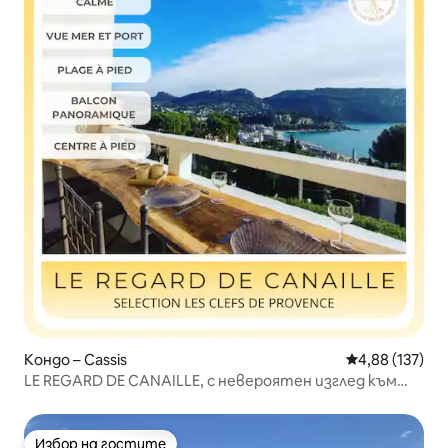
Кондо – Cassis
Средна оценка
4,88 (137)
LE REGARD DE CANAILLE, с невероятен изглед към
морето
Избор на гостите