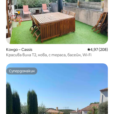
Кондо – Cassis
Средна оценка
4,97 (208)
Красива вила T2, нова, с тераса, басейн, Wi-Fi
Супердомакин
Супердомакин