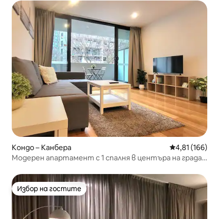
Кондо – Канбера
Средна оценка
4,81 (166)
Модерен апартамент с 1 спалня в центъра на града,
БЕЗПЛАТЕН паркинг и спокойствие
Избор на гостите
Избор на гостите