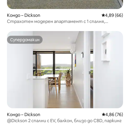
Кондо – Dickson
Средна оценк
4,89 (66)
Страхотен модерен апартамент с 1 спалня,
чудесно местоположение, басейн, паркинг
Супердомакин
Супердомакин
Кондо – Dickson
Средна оценк
4,86 (76)
@Dickson 2 спални с EV, балкон, близо до CBD, паркинг