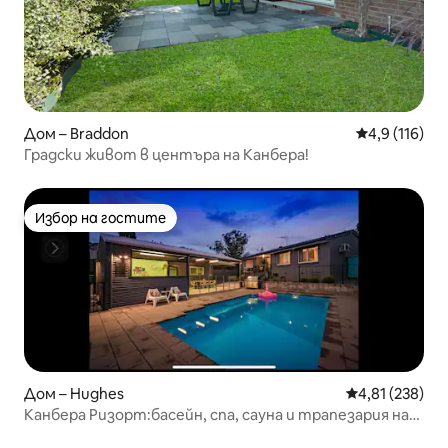
Дом – Braddon
Средна оценк
4,9 (116)
Градски живот в центъра на Канбера!
Избор на гостите
Избор на гостите
Дом – Hughes
Средна оценка
4,81 (238)
Канбера Ризорт:басейн, спа, сауна и трапезария на
открито