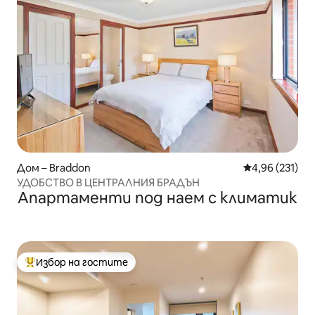
Дом – Braddon
Средна оценка
4,96 (231)
УДОБСТВО В ЦЕНТРАЛНИЯ БРАДЪН
Апартаменти под наем с климатик
Избор на гостите
Най-популярен избор на гостите