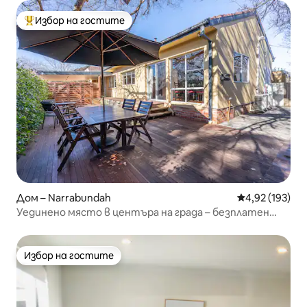
Избор на гостите
Най-популярен избор на гостите
Дом – Narrabundah
Средна оценка
4,92 (193)
Уединено място в центъра на града – безплатен
покрит паркинг
Избор на гостите
Избор на гостите