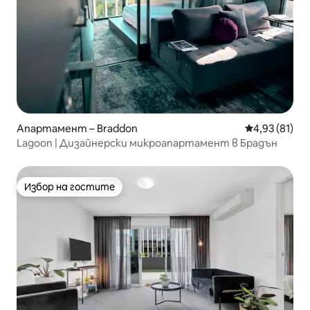
Апартамент – Braddon
Средна оценк
4,93 (81)
Lagoon | Дизайнерски микроапартамент в Брадън
Избор на гостите
Избор на гостите