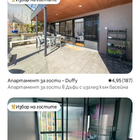
Най-популярен избор на гостите
Апартамент за гости – Duffy
Средна оценка
4,95 (187)
Апартамент за гости в Дъфи с изглед към басейна
Избор на гостите
Най-популярен избор на гостите