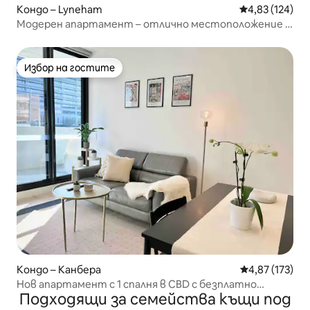
Кондо – Lyneham
Средна оценка
4,83 (124)
Модерен апартамент – отлично местоположение с
басейн с подгряване
Избор на гостите
Избор на гостите
Кондо – Канбера
Средна оценка
4,87 (173)
Нов апартамент с 1 спалня в CBD с безплатно
Подходящи за семейства къщи под
паркиране #Луксозен и уютен