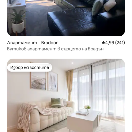
Апартамент – Braddon
Средна оценка
4,99 (241)
Бутиков апартамент в сърцето на Брадън
Избор на гостите
Избор на гостите