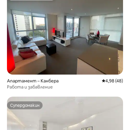
Апартамент – Канбера
Средна оценк
4,98 (48)
Работа и забавление
Супердомакин
Супердомакин