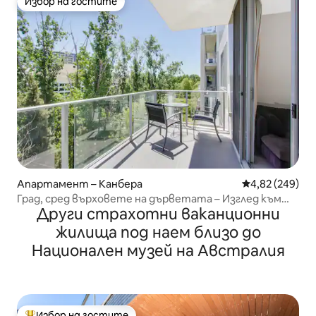
Избор на гостите
Избор на гостите
Апартамент – Канбера
Средна оценка
4,82 (249)
Град, сред върховете на дърветата – Изглед към
Други страхотни ваканционни
Глийб Парк
жилища под наем близо до
Национален музей на Австралия
Избор на гостите