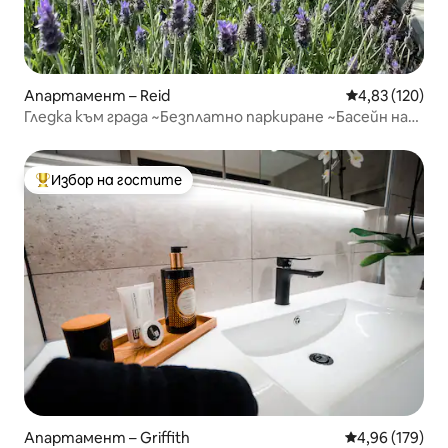
Апартамент – Reid
Средна оценка
4,83 (120)
Гледка към града ~Безплатно паркиране ~Басейн на
покрива ~Тихо
Избор на гостите
Най-популярен избор на гостите
Апартамент – Griffith
Средна оценка
4,96 (179)