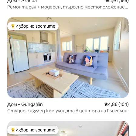
Дом – Aranda
Средна оценка
4,91 (156)
Ремонтиран + модерен, търсено местоположение
~5 звезди
Избор на гостите
Най-популярен избор на гостите
Дом – Gungahlin
Средна оценка
4,86 (104)
Студио с изглед към улицата в центъра на Гънголин
Избор на гостите
Най-популярен избор на гостите