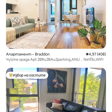
Апартамент – Braddon
Средна оценка
4,97 (408)
Чуйте града Apt 2BRи2BAи2parking,ANU，Netflix,WIFI
Избор на гостите
Най-популярен избор на гостите