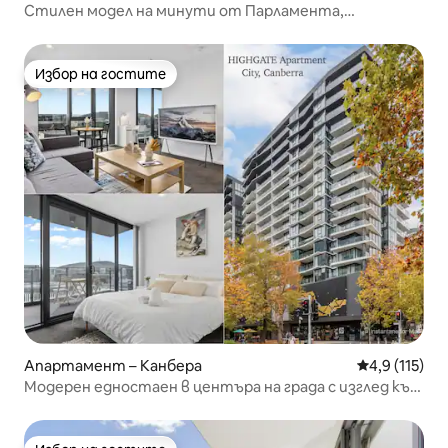
Стилен модел на минути от Парламента,
ресторанти, музей
Избор на гостите
Избор на гостите
Апартамент – Канбера
Средна оценк
4,9 (115)
Модерен едностаен в центъра на града с изглед към
планината и паркинг