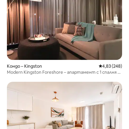
Кондо – Kingston
Средна оценка
4,83 (248)
Modern Kingston Foreshore – апартамент с 1 спалня с
двойно легло и паркинг