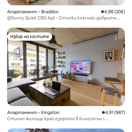
Апартамент – Braddon
Средна оценка
4,98 (206)
@Sunny Quiet CBD Apt - Стъпки към най-добрите
заведения за хранене и барове
Избор на гостите
Избор на гостите
Апартамент – Kingston
Средна оценка
4,91 (987)
Стилно жилище край езерото в Кингстън +
безплатно паркиране в сутерена