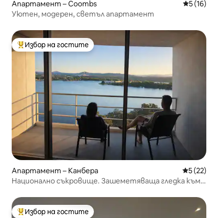
Апартамент – Coombs
Средна оц
5 (16)
Уютен, модерен, светъл апартамент
Избор на гостите
Най-популярен избор на гостите
Апартамент – Канбера
Средна оц
5 (22)
Национално съкровище. Зашеметяваща гледка към
езерото.
Избор на гостите
Най-популярен избор на гостите