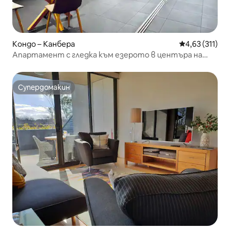
Кондо – Канбера
Средна оценка
4,63 (311)
Апартамент с гледка към езерото в центъра на
града, Национален конгрес, национален
университет
Супердомакин
Супердомакин