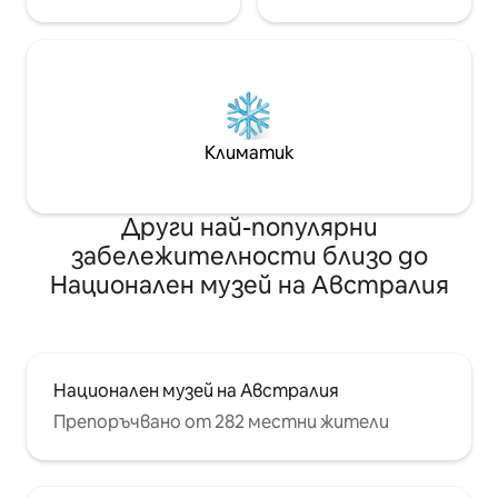
индулгенции на шампоан MOR,
балсам, измиване на тялото, лосион
за тяло и сапун. За тези, които може
да са забравили някои основни неща,
има измиване на устата, четка за
зъби, паста за зъби, шапка за душ,
комплект за пътуване (с шевни
Климатик
нужди) и дори комплект за бръснене.
Други най-популярни
забележителности близо до
Национален музей на Австралия
Национален музей на Австралия
Препоръчвано от 282 местни жители