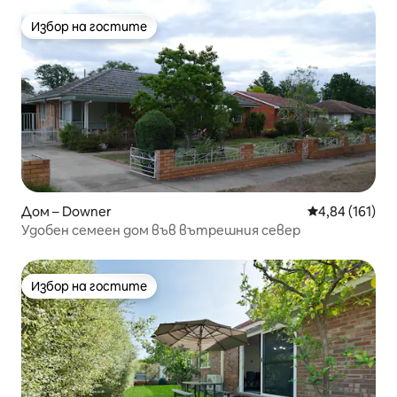
Избор на гостите
Избор на гостите
Дом – Downer
Средна оценка
4,84 (161)
Удобен семеен дом във вътрешния север
Избор на гостите
Избор на гостите