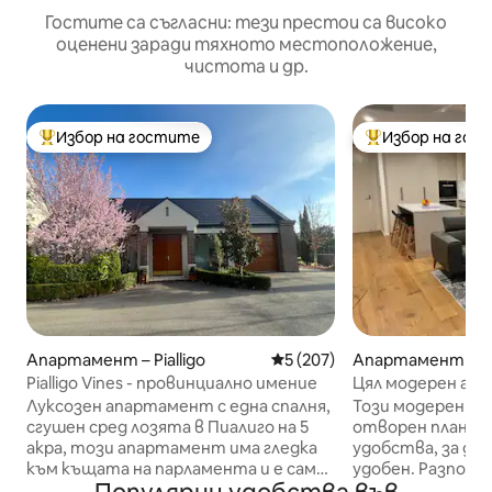
Гостите са съгласни: тези престои са високо
оценени заради тяхното местоположение,
чистота и др.
Избор на гостите
Избор на гос
Най-популярен избор на гостите
Най-популярен 
Апартамент – Pialligo
Средна оценка: 5 от 5, 207
5 (207)
Апартамент – C
Pialligo Vines - провинциално имение
Цял модерен ап
план 2-2-2
Луксозен апартамент с една спалня,
Този модерен а
сгушен сред лозята в Пиалиго на 5
отворен план ра
акра, този апартамент има гледка
удобства, за да
към къщата на парламента и е само
удобен. Разполо
на 8 минути с кола до Канбера Сити
край на Канбера,