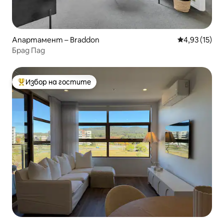
Апартамент – Braddon
Средна оценк
4,93 (15)
Брад Пад
Избор на гостите
Най-популярен избор на гостите