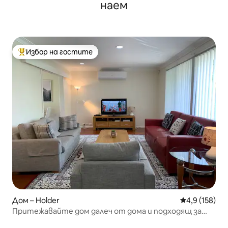
наем
Избор на гостите
Най-популярен избор на гостите
Дом – Holder
Средна оценк
4,9 (158)
Притежавайте дом далеч от дома и подходящ за
домашни любимци