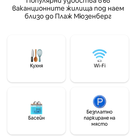
Популярни удобства във
релаксирайте в този стилен,
Калк Бей до Сай
ваканционните жилища под наем
зашеметяващ апартамент на
се на ежедневни
близо до Плаж Мюзенберг
последния етаж! 😎 Насладете се на
не са нищо друго
плажа, ресторантите, кафенетата,
вдъхновяващи! На минути от
сладкарниците за сладолед,
оживените рес
кръчмите и училищата за сърф 🏊‍♂️
атмосферата на 
Удобствата в района включват
спокойната прир
мини голф, пазар за храна през
на юг, нашето 
уикенда, зашеметяващи приливни
предлага най - 
басейни, пристанището на Калк Бей,
свята. CBD е само
магазини в Калк Бей, крайбрежна алея
слънчевата енер
Кухня
Wi-Fi
и различни планински пътеки! ⛰️🧗‍♂️
безпроблемен п
Безплатно
Басейн
паркиране на
място