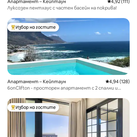
Апартамент – Кейптаун
Средна оценк
4,92 (111)
Луксозен пентхаус с частен басейн на покрива!
Избор на гостите
Най-популярен избор на гостите
Апартамент – Кейптаун
Средна оценка
4,94 (128)
6onClifton - просторен апартамент с 2 спални и
самостоятелен басейн
Избор на гостите
Най-популярен избор на гостите