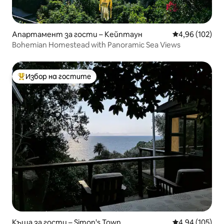
Апартамент за гости – Кейптаун
Средна оценка
4,96 (102)
Bohemian Homestead with Panoramic Sea Views
Избор на гостите
Най-популярен избор на гостите
Къща за гости – Simon's Town
Средна оценка
4,94 (105)