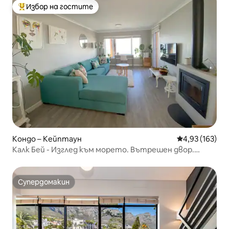
Избор на гостите
Най-популярен избор на гостите
Кондо – Кейптаун
Средна оценка
4,93 (163)
Калк Бей - Изглед към морето. Вътрешен двор.
Басейн. Камина. Браай
Супердомакин
Супердомакин