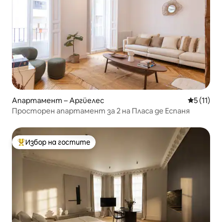
Апартамент – Аргüелес
Средна оц
5 (11)
Просторен апартамент за 2 на Пласа де Еспаня
Избор на гостите
Най-популярен избор на гостите