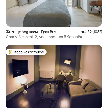
Жилище под наем – Гран Вия
Средна оценка:
4,82 (1032)
Gran VIA capitals 2, Апартамент в Кордоба
Избор на гостите
Най-популярен избор на гостите