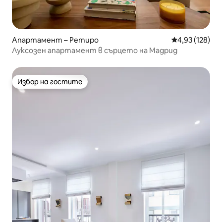
Апартамент – Ретиро
Средна оценка
4,93 (128)
Луксозен апартамент в сърцето на Мадрид
Избор на гостите
Избор на гостите