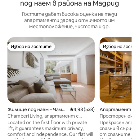
под наем в района на Мадрид
Гостите дават висока оценка на тези
апартаменти заради отличното им
местоположение, чистота и др.
Избор на гостите
Избор на гости
Избор на гостите
Избор на гости
Жилище под наем – Чамб
Средна оценка: 4,93 от 5, 538
4,93 (538)
Апартамент – С
ерито
а
Chamberí Living, апартамент с
Просторен екск
двойно легло и...
апартамент в М
Located on the first floor with private
Прекрасен апарт
миля
lift, it guarantees maximum privacy,
спални в сърцето
comfort and independence. Our flat will
от спалните мож