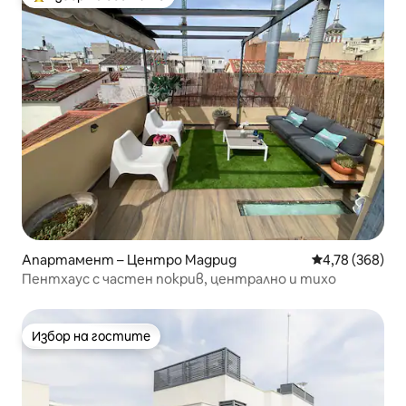
Най-популярен избор на гостите
Апартамент – Центро Мадрид
Средна оценка
4,78 (368)
Пентхаус с частен покрив, централно и тихо
Избор на гостите
Избор на гостите