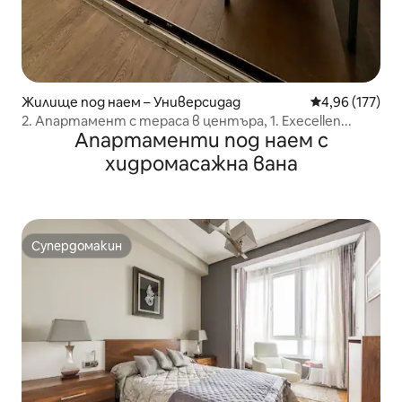
Жилище под наем – Универсидад
Средна оценка
4,96 (177)
2. Апартамент с тераса в центъра, 1. Execellen...
Апартаменти под наем с
хидромасажна вана
Супердомакин
Супердомакин