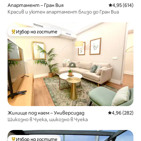
Апартамент – Гран Вия
Средна оценка
4,95 (614)
Красив и уютен апартамент близо до Гран Виа
Избор на гостите
Най-популярен избор на гостите
Жилище под наем – Универсидад
Средна оценка
4,96 (282)
Шикозно в Чуека, шикозно в Чуека
Избор на гостите