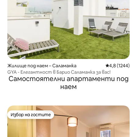
Жилище под наем – Саламанка
Средна оценка
4,8 (1244)
GYA - Елегантност в Барио Саламанка за вас!
Самостоятелни апартаменти под
наем
Избор на гостите
Избор на гостите