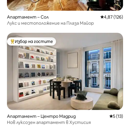
Апартамент – Сол
Средна оценка
4,87 (126)
Лукс и местоположение на Плаза Майор
Избор на гостите
Най-популярен избор на гостите
Апартамент – Центро Мадрид
Средна оц
5 (13)
Нов луксозен апартамент в Хустисия