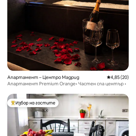
Апартамент – Центро Мадрид
Средна оценк
4,85 (20)
Апартамент Premium Orange• Частен спа център •
Избор на гостите
Най-популярен избор на гостите