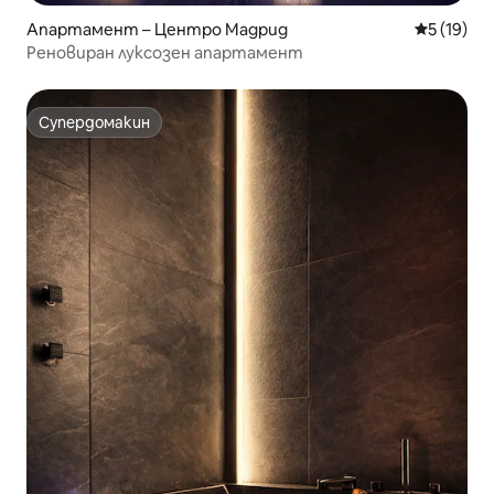
Апартамент – Центро Мадрид
Средна оц
5 (19)
Реновиран луксозен апартамент
Супердомакин
Супердомакин