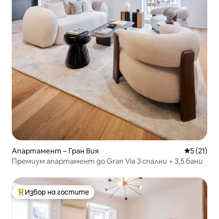
Апартамент – Гран Вия
Средна оц
5 (21)
Премиум апартамент до Gran Via 3 спални + 3,5 бани
Избор на гостите
Най-популярен избор на гостите