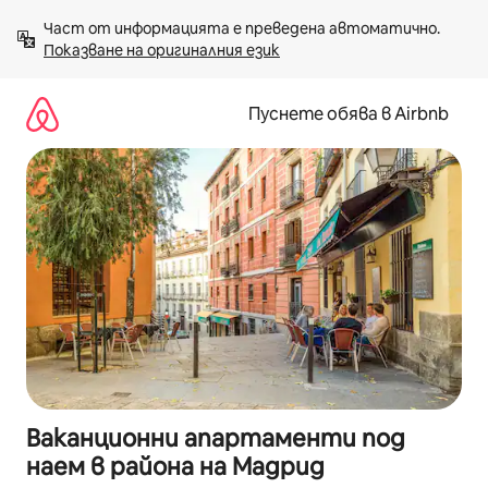
Пропускане
Част от информацията е преведена автоматично. 
към
Показване на оригиналния език
съдържанието
Пуснете обява в Airbnb
Ваканционни апартаменти под
наем в района на Мадрид