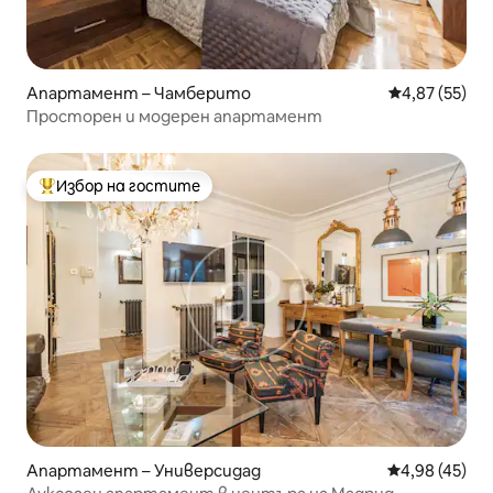
Апартамент – Чамберито
Средна оценк
4,87 (55)
Просторен и модерен апартамент
Избор на гостите
Най-популярен избор на гостите
Апартамент – Универсидад
Средна оценк
4,98 (45)