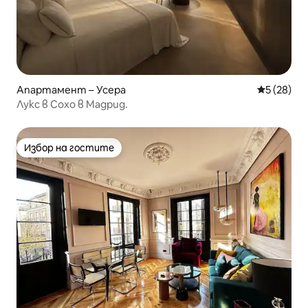
Апартамент – Усера
Средна оц
5 (28)
Лукс в Сохо в Мадрид.
Избор на гостите
Избор на гостите