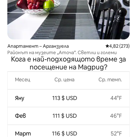
Апартамент – Арганзуела
Средна оценка
4,82 (273)
Районът на музеите „Аточа“. Светли и големи
Кога е най-подходящото време за
посещение на Мадрид?
Месец
Ср. цена
Ср. темп.
Яну
113 $ USD
44°F
Фев
111 $ USD
46°F
Март
116 $ USD
52°F