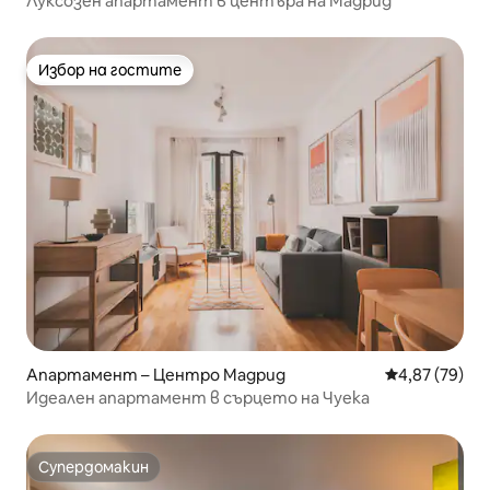
Луксозен апартамент в центъра на Мадрид
Избор на гостите
Избор на гостите
Апартамент – Центро Мадрид
Средна оценк
4,87 (79)
Идеален апартамент в сърцето на Чуека
Супердомакин
Супердомакин