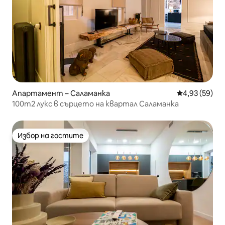
Апартамент – Саламанка
Средна оценк
4,93 (59)
100m2 лукс в сърцето на квартал Саламанка
Избор на гостите
Избор на гостите