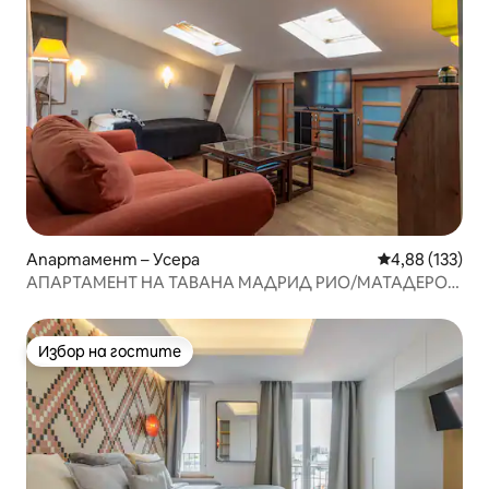
Апартамент – Усера
Средна оценка
4,88 (133)
АПАРТАМЕНТ НА ТАВАНА МАДРИД РИО/МАТАДЕРО
WIFI
Избор на гостите
Избор на гостите