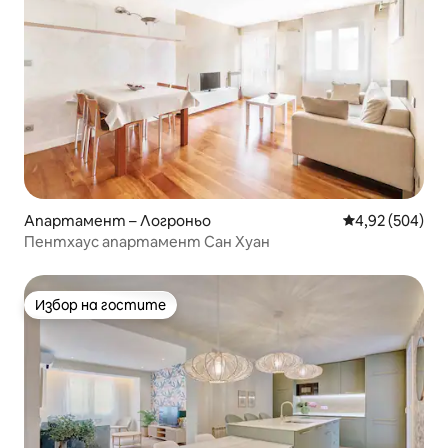
Апартамент – Логроньо
Средна оценка
4,92 (504)
Пентхаус апартамент Сан Хуан
Избор на гостите
Избор на гостите