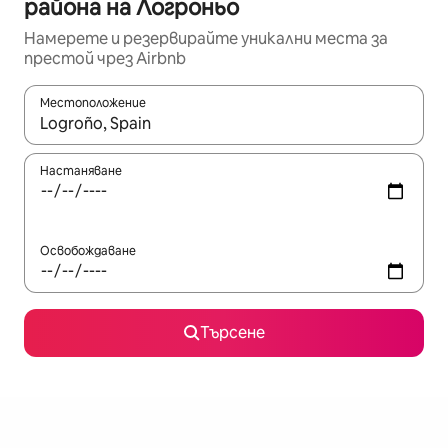
района на Логроньо
Намерете и резервирайте уникални места за
престой чрез Airbnb
Местоположение
Когато резултатите се покажат, използвайте клавишите 
Настаняване
Освобождаване
Търсене