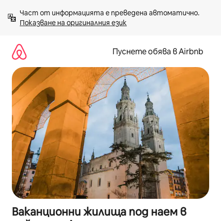
Пропускане
Част от информацията е преведена автоматично. 
към
Показване на оригиналния език
съдържанието
Пуснете обява в Airbnb
Ваканционни жилища под наем в