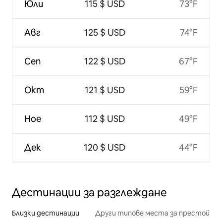
Юли
115 $ USD
73°F
Авг
125 $ USD
74°F
Сеп
122 $ USD
67°F
Окт
121 $ USD
59°F
Ное
112 $ USD
49°F
Дек
120 $ USD
44°F
Дестинации за разглеждане
Близки дестинации
Други типове места за престой