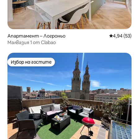
Апартамент – Логроньо
Средна оценк
4,94 (53)
Малвазия 1 от Clabao
Избор на гостите
Избор на гостите