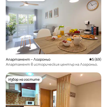
Апартамент – Логроньо
Средна оц
5 (69)
Апартамент в историческия център на Логроньо.
Избор на гостите
Избор на гостите