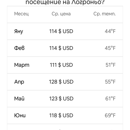
посещение на Логроньо?
Месец
Ср. цена
Ср. темп.
Яну
114 $ USD
44°F
Фев
114 $ USD
45°F
Март
111 $ USD
51°F
Апр
128 $ USD
55°F
Май
123 $ USD
61°F
Юни
118 $ USD
69°F