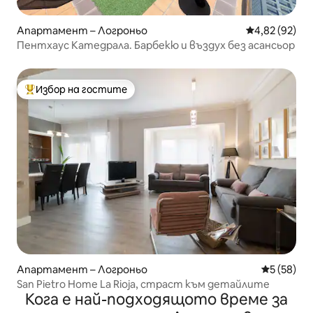
Апартамент – Логроньо
Средна оценк
4,82 (92)
Пентхаус Катедрала. Барбекю и въздух без асансьор
Избор на гостите
Най-популярен избор на гостите
Апартамент – Логроньо
Средна оц
5 (58)
San Pietro Home La Rioja, страст към детайлите
Кога е най-подходящото време за