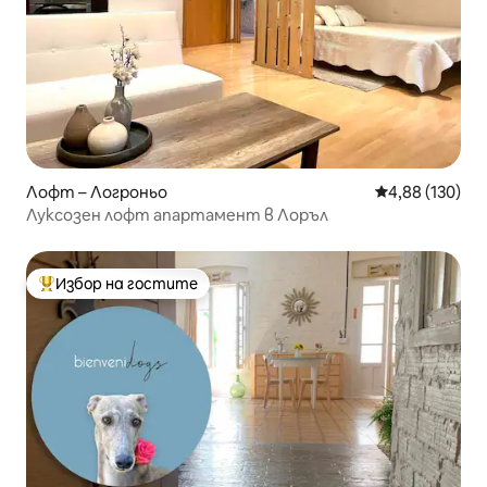
Лофт – Логроньо
Средна оценка
4,88 (130)
Луксозен лофт апартамент в Лоръл
Избор на гостите
Най-популярен избор на гостите