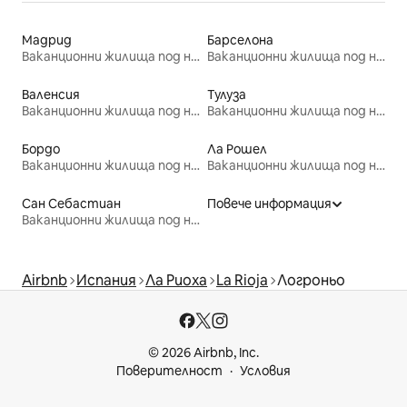
Мадрид
Барселона
Ваканционни жилища под наем
Ваканционни жилища под наем
Валенсия
Тулуза
Ваканционни жилища под наем
Ваканционни жилища под наем
Бордо
Ла Рошел
Ваканционни жилища под наем
Ваканционни жилища под наем
Сан Себастиан
Повече информация
Ваканционни жилища под наем
Airbnb
Испания
Ла Риоха
La Rioja
Логроньо
© 2026 Airbnb, Inc.
Поверителност
Условия