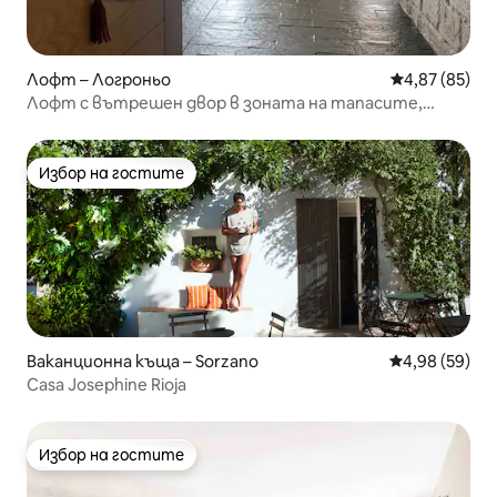
Лофт – Логроньо
Средна оценк
4,87 (85)
Лофт с вътрешен двор в зоната на тапасите,
подходящ за домашни любимци
Избор на гостите
Избор на гостите
Ваканционна къща – Sorzano
Средна оценк
4,98 (59)
Casa Josephine Rioja
Избор на гостите
Избор на гостите