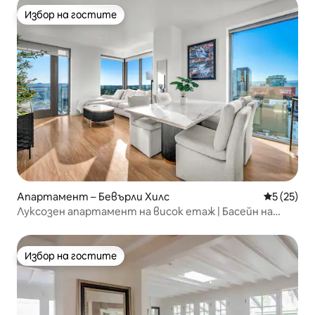
Избор на гостите
Избор на гостите
Апартамент – Бевърли Хилс
Средна оц
5 (25)
Луксозен апартамент на висок етаж | Басейн на
покрива
Избор на гостите
Избор на гостите