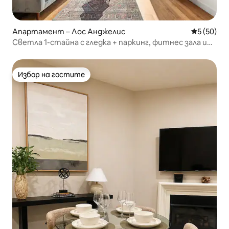
Апартамент – Лос Анджелис
Средна оц
5 (50)
Светла 1-стайна с гледка + паркинг, фитнес зала и
покрив
Избор на гостите
Избор на гостите