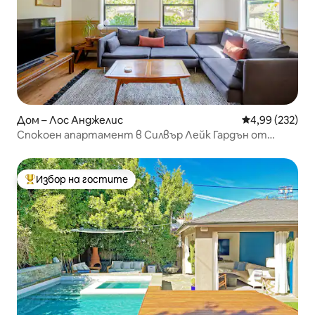
Дом – Лос Анджелис
Средна оценка
4,99 (232)
Спокоен апартамент в Силвър Лейк Гардън от
средата на века
Избор на гостите
Най-популярен избор на гостите