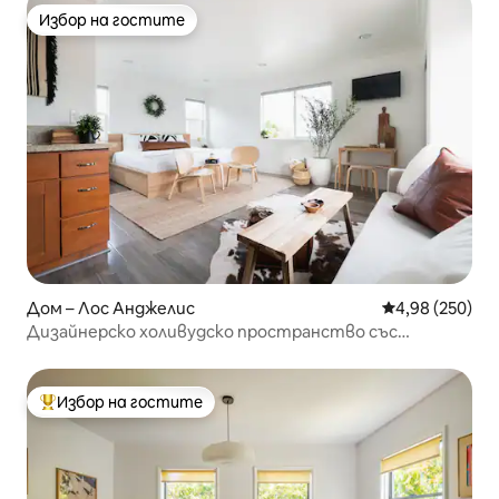
Избор на гостите
Избор на гостите
Дом – Лос Анджелис
Средна оценка
4,98 (250)
Дизайнерско холивудско пространство със
страхотна естествена светлина
Избор на гостите
Най-популярен избор на гостите