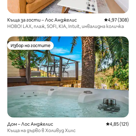
Къща за гости – Лос Анджелис
Средна оценка
4,97 (308)
НОВО! LAX, плаж, SOFI, KIA, Intuit, инвалидна количка
Избор на гостите
Избор на гостите
Дом – Лос Анджелис
Средна оценка
4,85 (121)
Къща на дърво в Холивуд Хилс