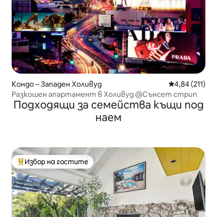
Кондо – Западен Холивуд
Средна оценка
4,84 (211)
Разкошен апартамент в Холивуд @Сънсет стрип
Подходящи за семейства къщи под
наем
Избор на гостите
Най-популярен избор на гостите