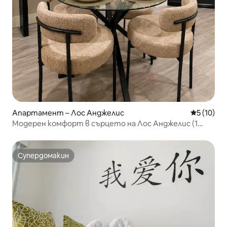
Апартамент – Лос Анджелис
Средна оц
5 (10)
Модерен комфорт в сърцето на Лос Анджелис (1
спалня, паркинг)
Супердомакин
Супердомакин