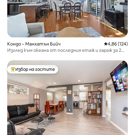
Кондо – Манхатън Бийч
Средна оценка
4,86 (124)
Изглед към океана от последния етаж и гараж за 2
коли, близо до пясъка
Избор на гостите
Най-популярен избор на гостите