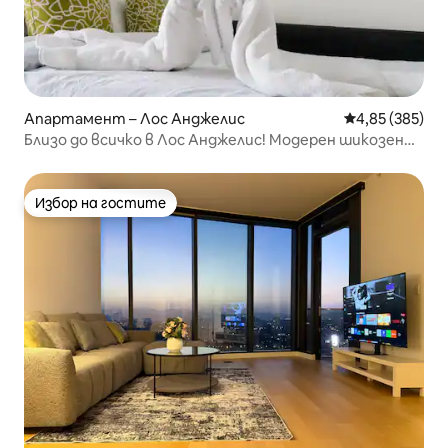
Апартамент – Лос Анджелис
Средна оценка
4,85 (385)
Близо до всичко в Лос Анджелис! Модерен шикозен
студио апартамент.
Избор на гостите
Избор на гостите