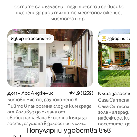
Гостите са съгласни: тези престои са високо
оценени заради тяхното местоположение,
чистота и др.
Избор на гостите
Избор на гос
Избор на гостите
Най-популярен 
Дом – Лос Анджелис
Средна оценка: 4,9 от 5, 1259
4,9 (1259)
Къща за гости –
желис
Битово място, разположено в
Casa Carmona, гр
Холивуд Хилс
центъра на града
Пийте в панорамна гледка към града
Casa Carmona е м
от Холивуд до океана от
големия град. Удобно е почти
свободната вана в частна къща за
навсякъде, къде
гости, сгушена в залесения хълм.
посетите, дока
Популярни удобства във
Събудете се в спалнята, подобна на
Анджелис. Отделният вход ви
дървена колиба, и излезте на
позволява да идв