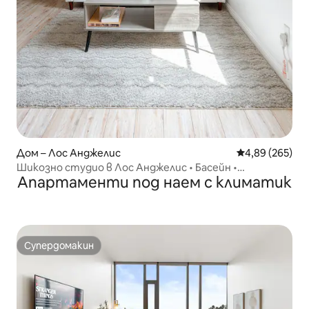
Дом – Лос Анджелис
Средна оценка
4,89 (265)
Шикозно студио в Лос Анджелис • Басейн •
Апартаменти под наем с климатик
Вътрешен двор • Безплатно паркиране • B.H
Супердомакин
Супердомакин