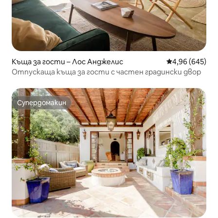
Къща за гости – Лос Анджелис
Средна оценка
4,96 (645)
Отпускаща къща за гости с частен градински двор
Супердомакин
Супердомакин