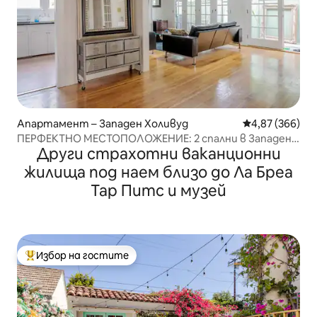
Апартамент – Западен Холивуд
Средна оценка
4,87 (366)
ПЕРФЕКТНО МЕСТОПОЛОЖЕНИЕ: 2 спални в Западен
Други страхотни ваканционни
Холивуд
жилища под наем близо до Ла Бреа
Тар Питс и музей
Избор на гостите
Най-популярен избор на гостите