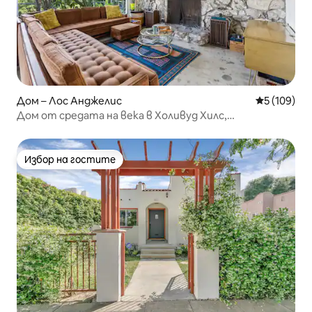
Дом – Лос Анджелис
Средна оце
5 (109)
Дом от средата на века в Холивуд Хилс,
забележителни гледки!
Избор на гостите
Избор на гостите