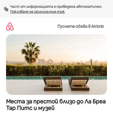
Пропускане
Част от информацията е преведена автоматично. 
към
Показване на оригиналния език
съдържанието
Пуснете обява в Airbnb
Места за престой близо до Ла Бреа
Тар Питс и музей