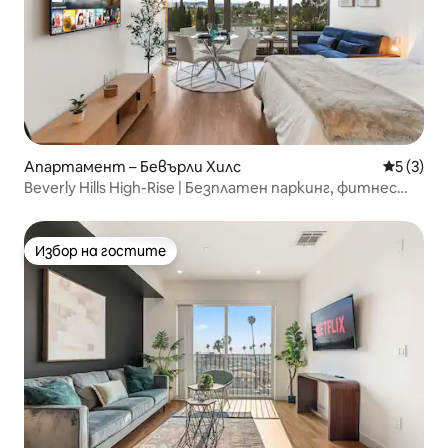
Апартамент – Бевърли Хилс
Средна о
5 (3)
Beverly Hills High-Rise | Безплатен паркинг, фитнес
зала, басейн
Избор на гостите
Избор на гостите