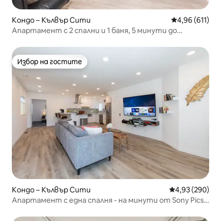
Кондо – Кълвър Сити
Средна оценка
4,96 (611)
Апартамент с 2 спални и 1 баня, 5 минути до
летище Лос Анджелис
Избор на гостите
Избор на гостите
Кондо – Кълвър Сити
Средна оценка
4,93 (290)
Апартамент с една спалня - на минути от Sony Pics
и каналите на Венеция