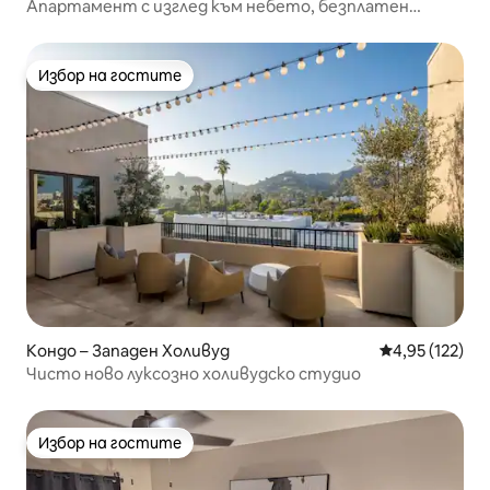
Апартамент с изглед към небето, безплатен
паркинг, джакузи
Избор на гостите
Избор на гостите
Кондо – Западен Холивуд
Средна оценка
4,95 (122)
Чисто ново луксозно холивудско студио
Избор на гостите
Избор на гостите