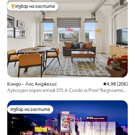
Избор на гостите
Най-популярен избор на гостите
Кондо – Лос Анджелис
Средна оценка
4,98 (206)
Луксозен горен етаж DTLA Condo w/Pool *Безплатен
паркинг*
Избор на гостите
Избор на гостите