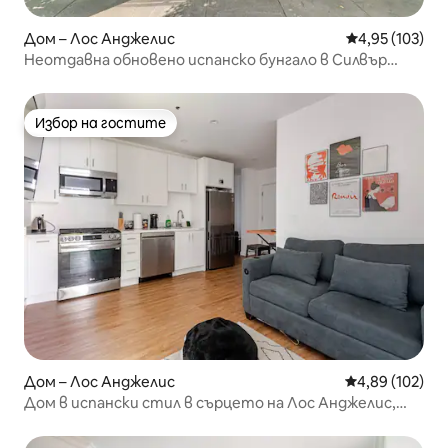
Дом – Лос Анджелис
Средна оценка
4,95 (103)
Неотдавна обновено испанско бунгало в Силвър
Лейк
Избор на гостите
Избор на гостите
Дом – Лос Анджелис
Средна оценка
4,89 (102)
Дом в испански стил в сърцето на Лос Анджелис,
жилище 2