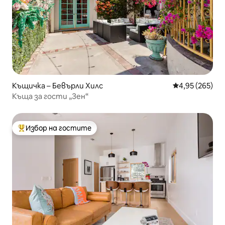
Къщичка – Бевърли Хилс
Средна оценка
4,95 (265)
Къща за гости „Зен“
Избор на гостите
Най-популярен избор на гостите