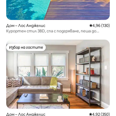
Дом – Лос Анджелис
Средна оценка
4,96 (130)
Курортен стил 3BD, спа с подгряване, пеша до
магазини/кафенета
Избор на гостите
Избор на гостите
Дом – Лос Анджелис
Средна оценка
4,92 (350)