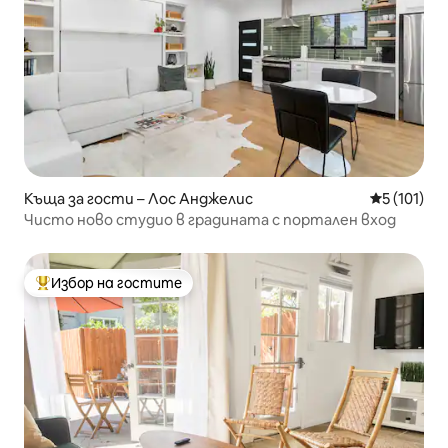
Къща за гости – Лос Анджелис
Средна оце
5 (101)
Чисто ново студио в градината с портален вход
Избор на гостите
Най-популярен избор на гостите