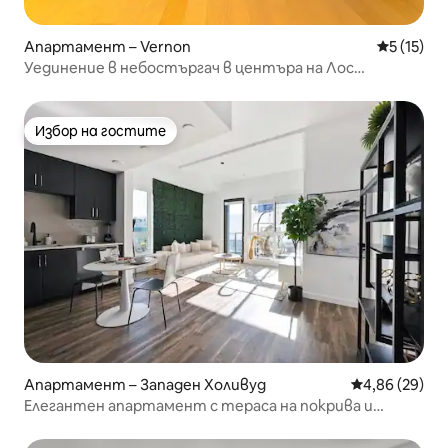
Апартамент – Vernon
Средна оц
5 (15)
Уединение в небостъргач в центъра на Лос
Анджелис с частен балкон
Избор на гостите
Избор на гостите
Апартамент – Западен Холивуд
Средна оценк
4,86 (29)
Елегантен апартамент с тераса на покрива и
безплатен паркинг