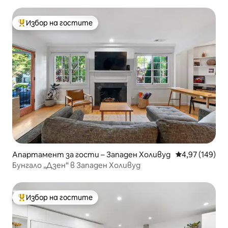
Избор на гостите
Най-популярен избор на гостите
Апартамент за гости – Западен Холивуд
Средна оценка
4,97 (149)
Бунгало „Дзен“ в Западен Холивуд
Избор на гостите
Най-популярен избор на гостите