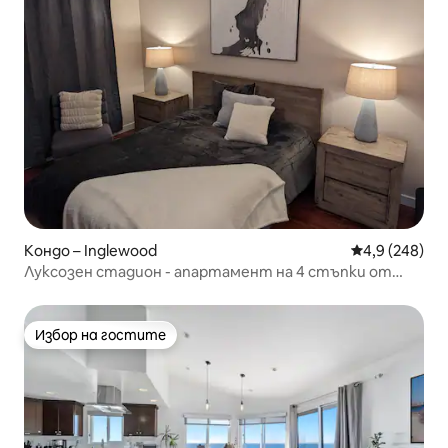
Кондо – Inglewood
Средна оценк
4,9 (248)
Луксозен стадион - апартамент на 4 стъпки от
SOFI
Избор на гостите
Избор на гостите