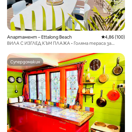
Апартамент – Ettalong Beach
Средна оценка
4,86 (100)
ВИЛА С ИЗГЛЕД КЪМ ПЛАЖА • Голяма тераса за
забавления
Супердомакин
Супердомакин