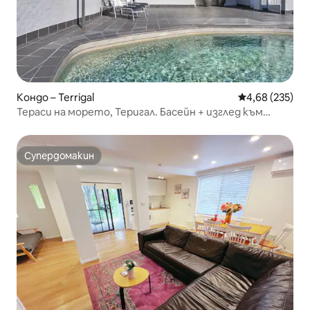
Кондо – Terrigal
Средна оценка
4,68 (235)
Тераси на морето, Теригал. Басейн + изглед към
океана
Супердомакин
Супердомакин