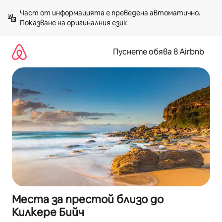
Пропускане
Част от информацията е преведена автоматично. 
към
Показване на оригиналния език
съдържанието
Пуснете обява в Airbnb
Места за престой близо до
Килкере Бийч