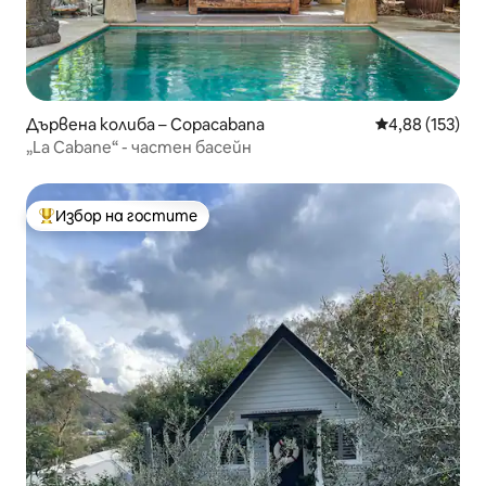
Дървена колиба – Copacabana
Средна оценка
4,88 (153)
„La Cabane“ - частен басейн
Избор на гостите
Най-популярен избор на гостите