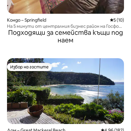
Кондо – Springfield
Средна оц
5 (10)
На 5 минути от централния бизнес район на Госфорд
Подходящи за семейства къщи под
– спокойно място за почивка в центъра
наем
Избор на гостите
Избор на гостите
Дом – Great Mackerel Beach
Средна оценка
4,96 (182)