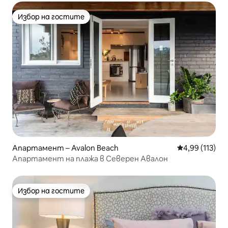
Избор на гостите
Избор на гостите
Апартамент – Avalon Beach
Средна оценка
4,99 (113)
Апартамент на плажа в Северен Авалон
Избор на гостите
Избор на гостите