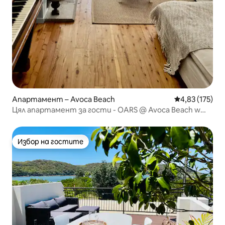
Апартамент – Avoca Beach
Средна оценка
4,83 (175)
Цял апартамент за гости - OARS @ Avoca Beach w
Lakeview
Избор на гостите
Избор на гостите