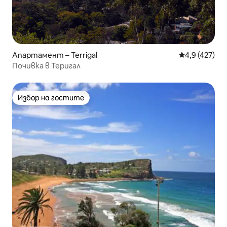
Апартамент – Terrigal
Средна оценк
4,9 (427)
Почивка в Теригал
Избор на гостите
Избор на гостите