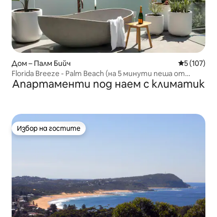
Дом – Палм Бийч
Средна оце
5 (107)
Florida Breeze - Palm Beach (на 5 минути пеша от
Апартаменти под наем с климатик
плажа)
Избор на гостите
Избор на гостите