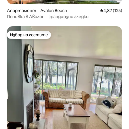
Апартамент – Avalon Beach
Средна оценка
4,87 (125)
Почивка в Авалон – грандиозни гледки
Избор на гостите
Избор на гостите