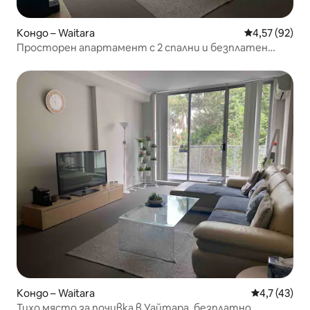
Кондо – Waitara
Средна оценк
4,57 (92)
Просторен апартамент с 2 спални и безплатен
паркинг
Кондо – Waitara
Средна оцен
4,7 (43)
Тихо място за почивка в Уайтара, безплатно