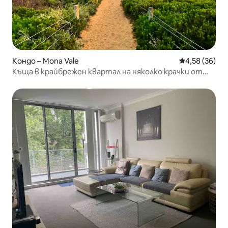
Кондо – Mona Vale
Средна оценк
4,58 (36)
Къща в крайбрежен квартал на няколко крачки от
плажа Мона Вейл