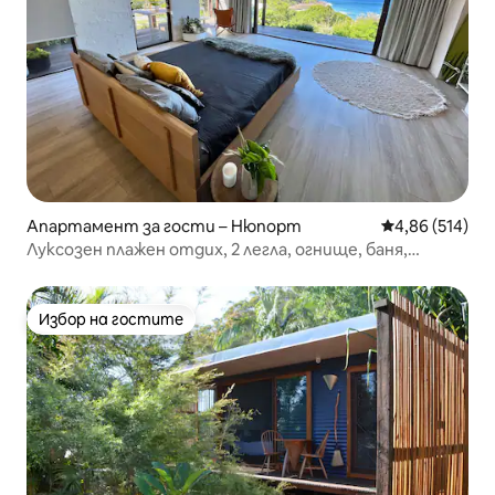
Апартамент за гости – Нюпорт
Средна оценка
4,86 (514)
Луксозен плажен отдих, 2 легла, огнище, баня,
фитнес зала!
Избор на гостите
Избор на гостите