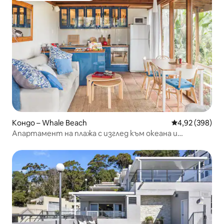
Кондо – Whale Beach
Средна оценка
4,92 (398)
Апартамент на плажа с изглед към океана и
китовете