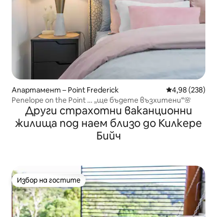
Апартамент – Point Frederick
Средна оценка
4,98 (238)
Penelope on the Point … „ще бъдете възхитени“🌸
Други страхотни ваканционни
жилища под наем близо до Килкере
Бийч
Избор на гостите
Избор на гостите