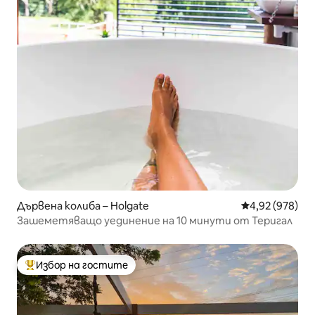
Дървена колиба – Holgate
Средна оценка
4,92 (978)
Зашеметяващо уединение на 10 минути от Теригал
Избор на гостите
Най-популярен избор на гостите