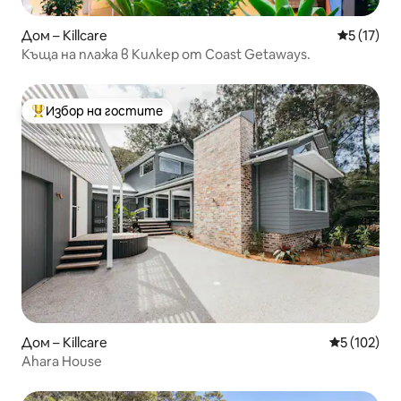
Дом – Killcare
Средна оц
5 (17)
Къща на плажа в Килкер от Coast Getaways.
Избор на гостите
Най-популярен избор на гостите
Дом – Killcare
Средна оце
5 (102)
Ahara House