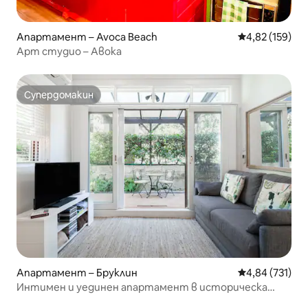
Апартамент – Avoca Beach
Средна оценка
4,82 (159)
Арт студио – Авока
Супердомакин
Супердомакин
Апартамент – Бруклин
Средна оценка
4,84 (731)
Интимен и уединен апартамент в историческа
сграда от пясъчник в село