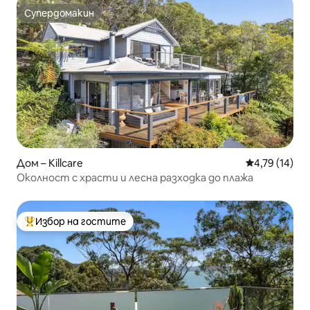
Супердомакин
Супердомакин
Дом – Killcare
Средна оценк
4,79 (14)
Околност с храсти и лесна разходка до плажа
Избор на гостите
Най-популярен избор на гостите