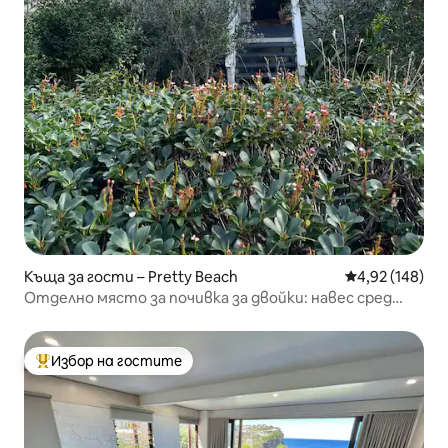
Къща за гости – Pretty Beach
Средна оценка
4,92 (148)
Отделно място за почивка за двойки: навес сред
дърветата и изглед към водата
Избор на гостите
Най-популярен избор на гостите