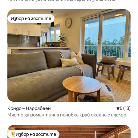
паркиране и Wi-Fi
Избор на гостите
Избор на гостите
Кондо – Наррабеен
Средна оц
5 (13)
Място за романтична почивка край океана с изглед
към плажа Нарабин
Избор на гостите
Най-популярен избор на гостите