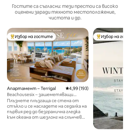
Гостите са съгласни: тези престои са високо
оценени заради тяхното местоположение,
чистота и др.
Избор на гостите
Избор на гос
Най-популярен избор на гостите
Най-популярен 
Апартамент – Terrigal
Средна оценка: 4,99 от 5, 193
4,99 (193)
Beachousesix – зашеметяващи
гледки към океана от стилен дом
Плъзнете плъзгаща се стена от
стъкло и се насладете на седалка на
първия ред до безгранична гледка
към океана от шезлонг на слънчев
балкон. Разпръснете се на кожен
разтегателен диван с книга.