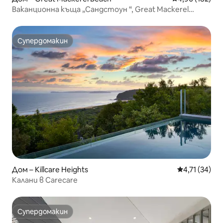
Ваканционна къща „Сандстоун “, Great Mackerel
Beach
Супердомакин
Супердомакин
Дом – Killcare Heights
Средна оценк
4,71 (34)
Калани в Carecare
Супердомакин
Супердомакин