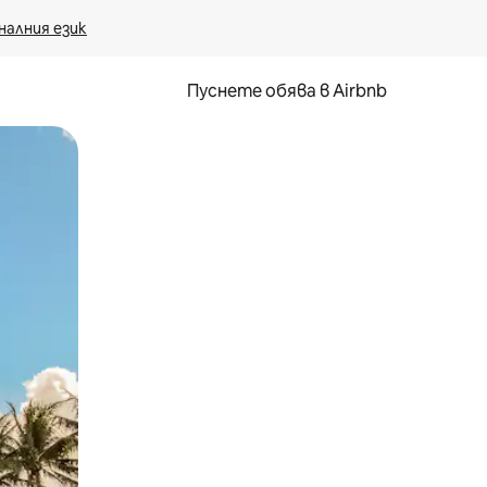
налния език
Пуснете обява в Airbnb
окосване или плъзгане.