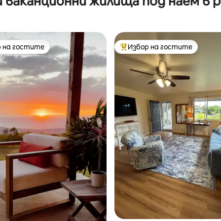
ваканционни жилища под наем в ра
 на гостите
Избор на гостите
улярен избор на гостите
Най-популярен избор на гос