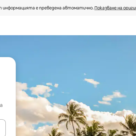
 информацията е преведена автоматично. 
Показване на ориги
а
е клавишите със стрелки нагоре и надолу или навигирайте с д