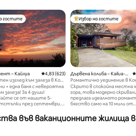
на гостите
Избор на гостите
на гостите
Най-популярен избор на гос
т 5, 174 отзива
ент – Кайлуа
Средна оценка: 4,83 от 5, 623 отзива
4,83 (623)
Дървена колиба – Kailua-K
С
ona
ен изглед към залеза в Кона
Романтично уединение в Кон
ши
Модерна + частна хидромас
ни + една баня с невероятна
Скрито в спокойна местна 
еза! За 4 души!
гора, това модерно скрива
айте се от нашите 5-
предлага идеалното роман
отстъпки през септември.
бягство само на 10 мили от
на почивка, а членовете на
плажовете, летището и гра
вото ще се грижат за
Кона. Внимателно проектир
ва във ваканционните жилища в р
ма най-добрите
двойки, младоженци и тези,
 най-добрата храна и най-
жадуват за спокойствие, т
е хора!! Намираме се близо
самостоятелно място за о