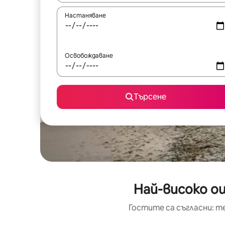
Настаняване
Освобождаване
Търсене
Най-високо оц
Гостите са съгласни: т