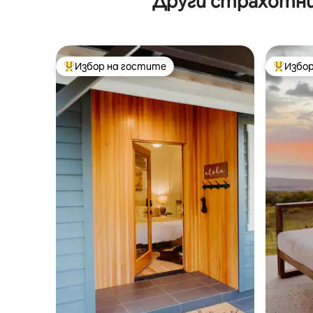
Други страхотни 
Избор на гостите
Избор
Най-популярен избор на гостите
Най-поп