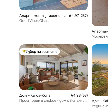
Апартамент за гости – K
Средна оценка: 4,97 о
4,97 (237)
ailua-Kona
Good Vibes Ohana
Апартам
lualoa
Модерен 
океана с
Избор на гостите
Най-популярен избор на гостите
Дом – Kailua-Kona
Средна оценка: 4,98 
4,98 (53)
Просторен и спокоен дом с 3 спални и
Дом – Ka
изглед към океана в Кона
Уединено