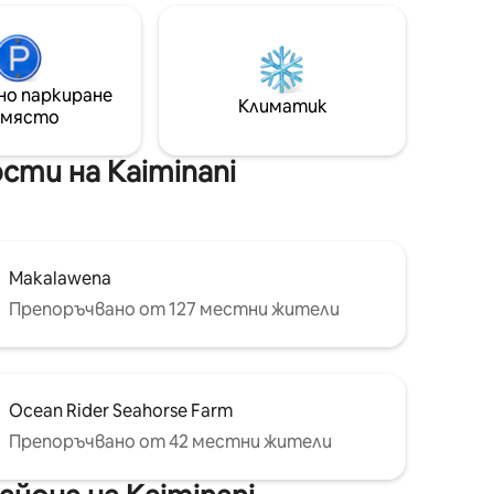
стил с
тучни дървесни папрати, и се
насладете на хладния планински
лена от
въздух за сън (не е необходим
ите от
климатик!) Зашеметяващи сияйни
а под
но паркиране
залези. Това спокойно убежище,
Климатик
адете на
 място
идеално за романтични бягства,
 384 кв.
творчески почивки или тихо отдих,
риродата
съчетава тропическа красота,
ти на Kaiminani
уединение и уютен комфорт в едно
незабравимо изживяване на острова.
Makalawena
Препоръчвано от 127 местни жители
Ocean Rider Seahorse Farm
Препоръчвано от 42 местни жители