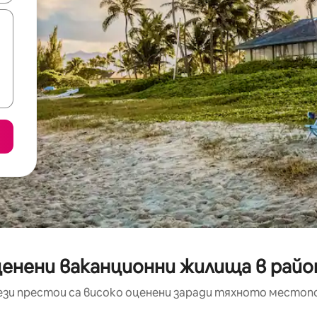
енени ваканционни жилища в район
ези престои са високо оценени заради тяхното местоп