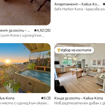
Апартамент – Kailua-Kon
С
a
Safe Harbor Kona - красива г
спалня
т 5, 237 отзива
ент за гости – Ho
Средна оценка: 4,92 от 5, 25 отзива
4,92 (25)
суит Kona с изглед към
 веранда и климатик
Избор на гостите
Най-популярен избор на гос
от 5, 53 отзива
ilua-Kona
Средна оценка: 5 от 5, 3 отзива
5 (3)
Къща за гости – Kailua-Kona
 място с изглед към океана
Нов разтегателен диван с 