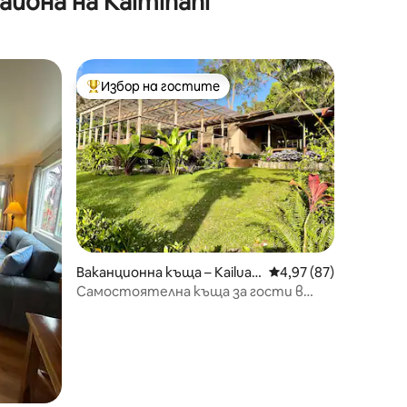
йона на Kaiminani
Избор на гостите
тите
Най-популярен избор на гостите
Ваканционна къща – Kailua-
Средна оценка: 4,97
4,97 (87)
Kona
Самостоятелна къща за гости в
тропическите райони на остров
Хавай.