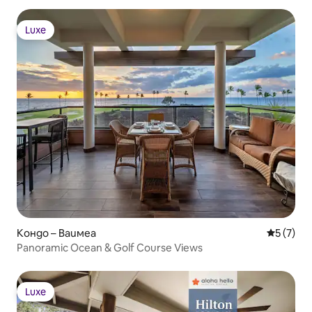
Luxe
Luxe
Кондо – Ваимеа
Средна о
5 (7)
Panoramic Ocean & Golf Course Views
Luxe
Luxe