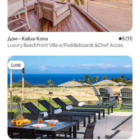
Дом – Kailua-Kona
Средна оц
5 (11)
Luxury Beachfront Villa w/Paddleboards &Chef Acces
Luxe
Luxe