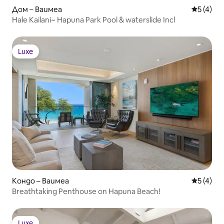
Дом – Ваимеа
Средна о
5 (4)
Hale Kailani~ Hapuna Park Pool & waterslide Incl
Luxe
Luxe
Кондо – Ваимеа
Средна о
5 (4)
Breathtaking Penthouse on Hapuna Beach!
Luxe