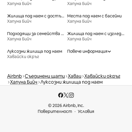
Хапуна Бийч
Хапуна Бийч
Жилища под наем с достъп до плажа
Места под наем с басейни
Хапуна Бийч
Хапуна Бийч
Подходящи за семейства места под наем
Жилища под наем с изглед към плажа
Хапуна Бийч
Хапуна Бийч
Луксозни жилища под наем
Повече информация
Хавайски окръг
Airbnb
Съединени щати
Хаваи
Хавайски окръг
Хапуна Бийч
Луксозни жилища под наем
© 2026 Airbnb, Inc.
Поверителност
Условия