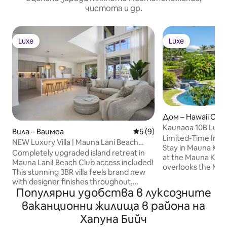
чистота и др.
Luxe
Luxe
Luxe
Luxe
Дом – Hawaii Cou
Kaunaoa 10B Luxu
Вила – Ваимеа
Средна оценка: 5 от 5, 9
5 (9)
Ocean Villa
Limited-Time Intr
NEW Luxury Villa | Mauna Lani Beach
Stay in Mauna Kea Located in Kaunaʻo
Club | Sunset
Completely upgraded island retreat in
at the Mauna Kea Re
Mauna Lani! Beach Club access included!
overlooks the Ma
This stunning 3BR villa feels brand new
with ocean views, 
with designer finishes throughout,
lanai, pool, and s
Популярни удобства в луксозните
elevated decor, luxurious furnishings,
bath home sleeps 
and bright open spaces with soaring
ваканционни жилища в района на
+ 2 children under
ceilings. Enjoy multiple oversized lanais
indoor-outdoor liv
Хапуна Бийч
for morning coffee or sunset cocktails, a
exclusive Kaunaʻo