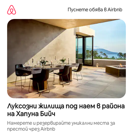
Пропускане
към
Пуснете обява в Airbnb
съдържанието
Луксозни жилища под наем в района
на Хапуна Бийч
Намерете и резервирайте уникални места за
престой чрез Airbnb