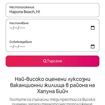
Местоположение
Когато резултатите се покажат, използвайте клавишите 
Настаняване
Освобождаване
Търсене
Най-високо оценени луксозни
ваканционни жилища в района на
Хапуна Бийч
Гостите са съгласни: тези престои са високо
оценени заради тяхното местоположение,