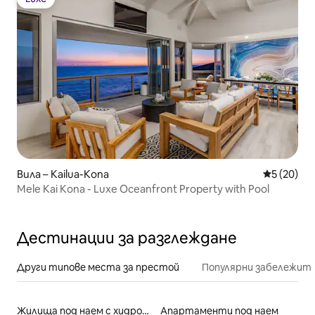
Luxe
Вила – Kailua-Kona
Средна оц
5 (20)
Mele Kai Kona - Luxe Oceanfront Property with Pool
Дестинации за разглеждане
Други типове места за престой
Популярни забележит
Жилища под наем с хидромасажна вана
Апартаменти под наем