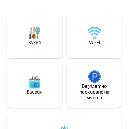
chef’s kitchen, spa-inspired bathrooms,
optional access t
and indoor/outdoor island living. Just
Beach Resort, incl
steps to the resort pool, hot tub, fitness
golf, tennis, and fit
center, and a short drive to beaches,
golf, dining, and shopping.
Кухня
Wi-Fi
Безплатно
Басейн
паркиране на
място