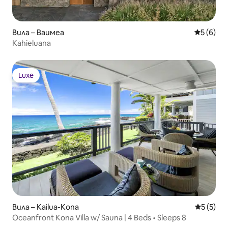
Вила – Ваимеа
Средна о
5 (6)
Kahieluana
Luxe
Luxe
Вила – Kailua-Kona
Средна о
5 (5)
Oceanfront Kona Villa w/ Sauna | 4 Beds • Sleeps 8