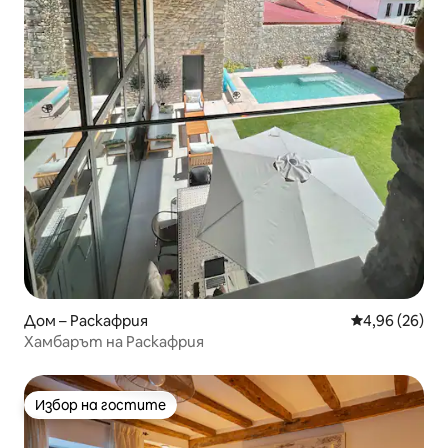
Дом – Раскафрия
Средна оценк
4,96 (26)
Хамбарът на Раскафрия
Избор на гостите
Избор на гостите