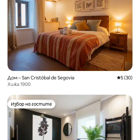
Дом – San Cristóbal de Segovia
Средна оц
5 (30)
Хижа 1900
Избор на гостите
Избор на гостите