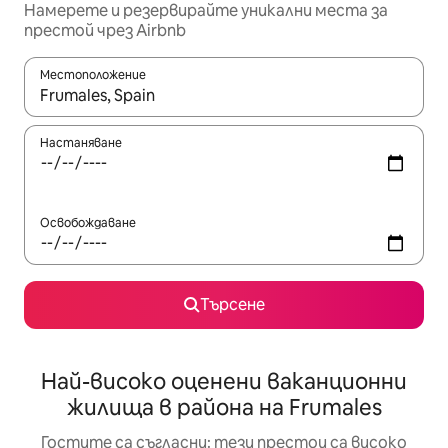
Намерете и резервирайте уникални места за
престой чрез Airbnb
Местоположение
Когато резултатите се покажат, използвайте клавишите 
Настаняване
Освобождаване
Търсене
Най-високо оценени ваканционни
жилища в района на Frumales
Гостите са съгласни: тези престои са високо