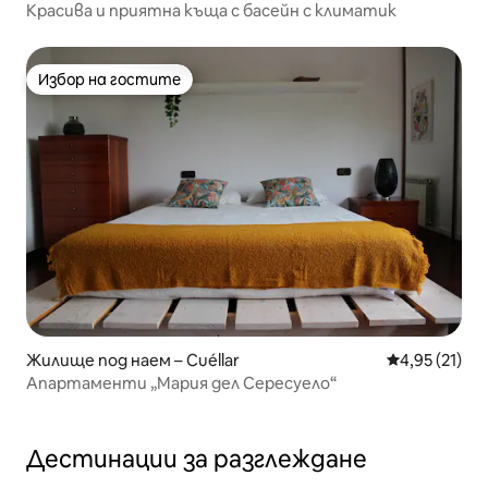
Красива и приятна къща с басейн с климатик
Избор на гостите
Избор на гостите
Жилище под наем – Cuéllar
Средна оценк
4,95 (21)
Апартаменти „Мария дел Сересуело“
Дестинации за разглеждане