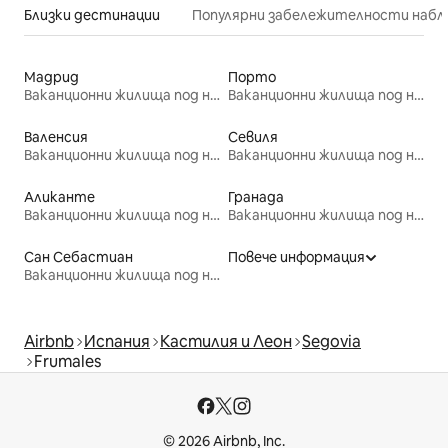
Близки дестинации
Популярни забележителности набл
Мадрид
Порто
Ваканционни жилища под наем
Ваканционни жилища под наем
Валенсия
Севиля
Ваканционни жилища под наем
Ваканционни жилища под наем
Аликанте
Гранада
Ваканционни жилища под наем
Ваканционни жилища под наем
Сан Себастиан
Повече информация
Ваканционни жилища под наем
Airbnb
Испания
Кастилия и Леон
Segovia
Frumales
© 2026 Airbnb, Inc.