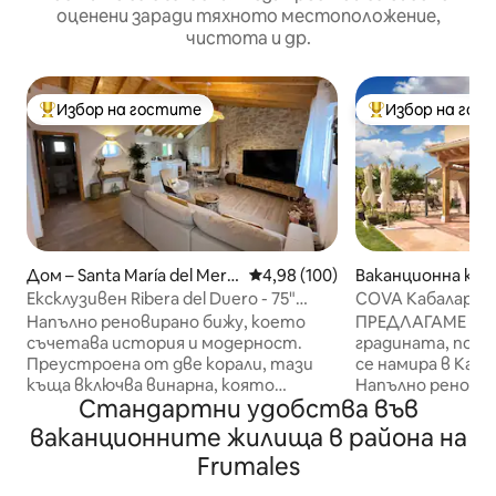
оценени заради тяхното местоположение,
чистота и др.
Избор на гостите
Избор на гос
Най-популярен избор на гостите
Най-популярен 
Дом – Santa María del Merc
Средна оценка: 4,98 от 5, 100
4,98 (100)
Ваканционна къща
adillo
ar
Ексклузивен Ribera del Duero - 75"
COVA Кабалар. Го
телевизор Netflix и Wi-Fi
красиви залези
Напълно реновирано бижу, което
ПРЕДЛАГАМЕ ГО
съчетава история и модерност.
градината, порше и
Преустроена от две корали, тази
се намира в Каба
къща включва винарна, която
Напълно реновира
Стандартни удобства във
поддържа историческата си
големи оборудва
същност. Разположено в село със
градина с веран
ваканционните жилища в района на
само 70 жители, тук тишината е
всекидневни, 3 б
Frumales
най - големият лукс. Оборудвани с
Fi връзка. На 5 км от Турегано. И
всички удобства, насладете се на
също така много