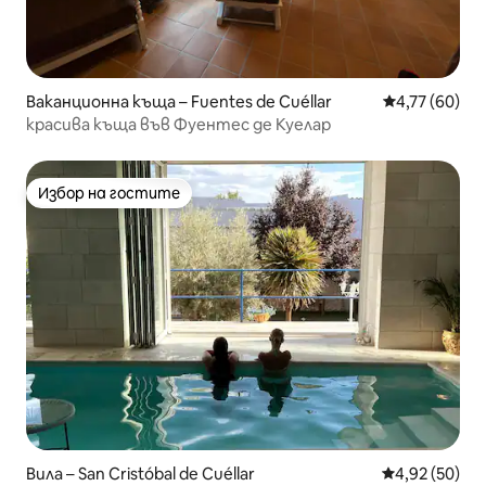
Ваканционна къща – Fuentes de Cuéllar
Средна оценк
4,77 (60)
красива къща във Фуентес де Куелар
Избор на гостите
Избор на гостите
Вила – San Cristóbal de Cuéllar
Средна оценк
4,92 (50)