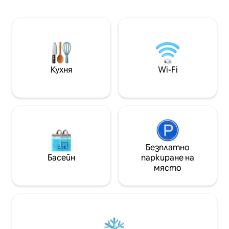
любимите си сериали и филми по
като Хокас дел Д
Netflix, докато се наслаждавате на
Педраса, Валсаи
прясно приготвено кафе с нашата
Сеговия. Консумацията е предмет
първокласна кафемашина. Търсите
на настоящите 
рай, където да се отпуснете, да се
разпоредби. Регистрационен номер
насладите на тиха и уютна
C.R.-40/720
обстановка? Elígenasos!
Кухня
Wi-Fi
Безплатно
Басейн
паркиране на
място