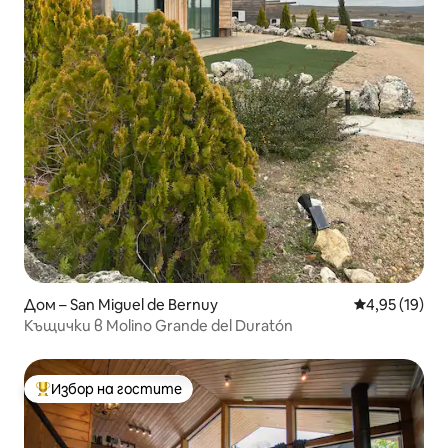
Дом – San Miguel de Bernuy
Средна оценк
4,95 (19)
Къщички в Molino Grande del Duratón
Избор на гостите
Най-популярен избор на гостите