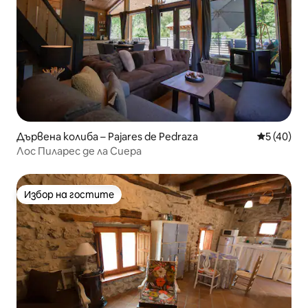
Дървена колиба – Pajares de Pedraza
Средна оц
5 (40)
Лос Пиларес де ла Сиера
Избор на гостите
Избор на гостите