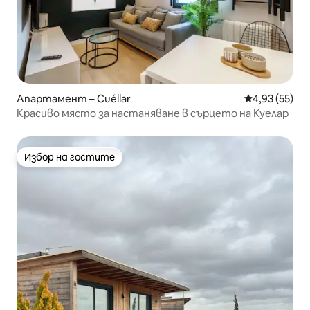
Апартамент – Cuéllar
Средна оценк
4,93 (55)
Красиво място за настаняване в сърцето на Куелар
Избор на гостите
Избор на гостите