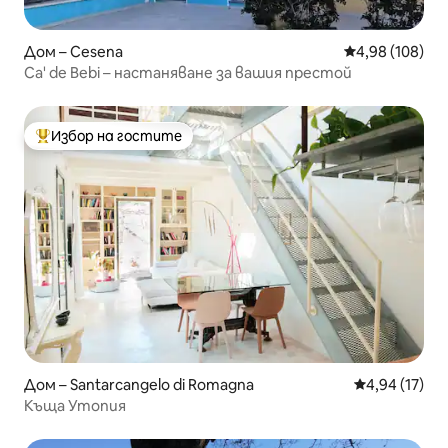
Дом – Cesena
Средна оценка
4,98 (108)
Ca' de Bebi – настаняване за вашия престой
Избор на гостите
Най-популярен избор на гостите
Дом – Santarcangelo di Romagna
Средна оценк
4,94 (17)
Къща Утопия