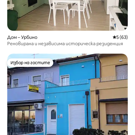
Дом – Урбино
Средна оц
5 (63)
Реновирана и независима историческа резиденция
Избор на гостите
Избор на гостите