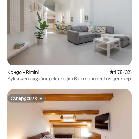
Кондо – Rimini
Средна оценк
4,78 (32)
Луксозен дизайнерски лофт в историческия център
Супердомакин
Супердомакин