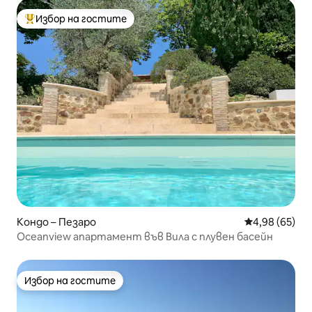
Избор на гостите
Най-популярен избор на гостите
Кондо – Пезаро
Средна оценк
4,98 (65)
Oceanview апартамент във Вила с плувен басейн
Избор на гостите
Избор на гостите