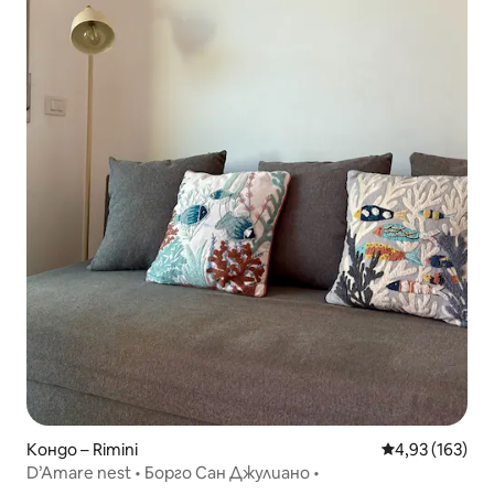
Кондо – Rimini
Средна оценка
4,93 (163)
D’Amare nest • Борго Сан Джулиано •