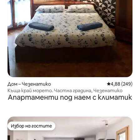
Дом – Чезенатико
Средна оценка
4,88 (249)
Къща край морето. Частна градина, Чезенатико
Апартаменти под наем с климатик
Избор на гостите
Избор на гостите