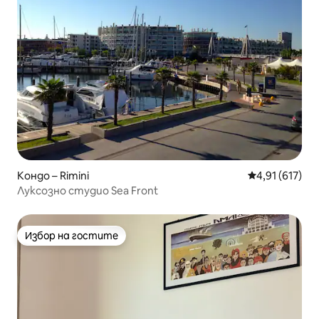
Кондо – Rimini
Средна оценка
4,91 (617)
Луксозно студио Sea Front
Избор на гостите
Избор на гостите