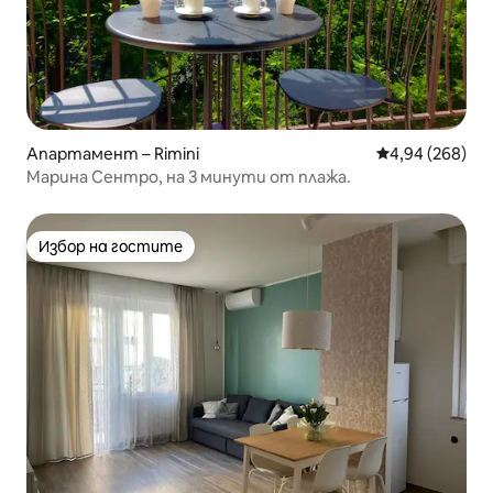
Апартамент – Rimini
Средна оценка
4,94 (268)
Марина Сентро, на 3 минути от плажа.
Избор на гостите
Избор на гостите