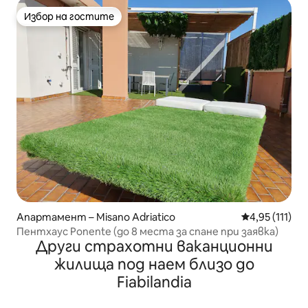
Избор на гостите
Избор на гостите
Апартамент – Misano Adriatico
Средна оценк
4,95 (111)
Пентхаус Ponente (до 8 места за спане при заявка)
Други страхотни ваканционни
жилища под наем близо до
Fiabilandia