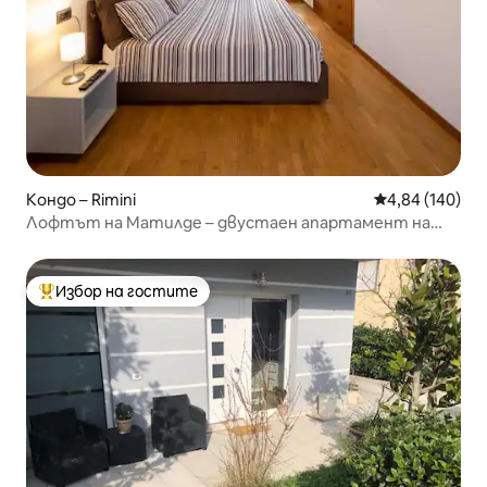
Кондо – Rimini
Средна оценка
4,84 (140)
Лофтът на Матилде – двустаен апартамент на
няколко крачки от морето
Избор на гостите
Най-популярен избор на гостите