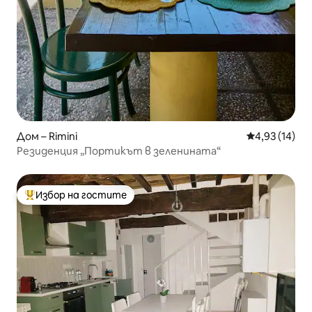
Дом – Rimini
Средна оценк
4,93 (14)
Резиденция „Портикът в зеленината“
Избор на гостите
Най-популярен избор на гостите