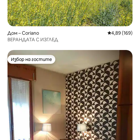
Дом – Coriano
Средна оценка
4,89 (169)
ВЕРАНДАТА С ИЗГЛЕД
Избор на гостите
Избор на гостите