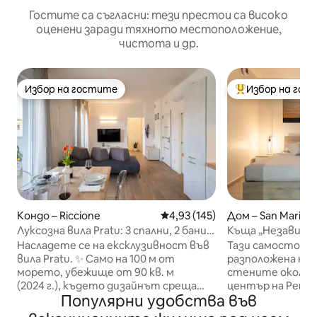
Гостите са съгласни: тези престои са високо
оценени заради тяхното местоположение,
чистота и др.
Избор на гостите
Избор на гос
Избор на гостите
Най-популярен 
Кондо – Riccione
Средна оценка: 4,93 от 5, 145
4,93 (145)
Дом – San Marino
Луксозна вила Pratu: 3 спални, 2 бани,
Къща „Независим
4 смарт телевизора + климатик
историческия ц
Насладете се на ексклузивност във
Тази самостоят
вила Pratu. ✨ Само на 100 м от
разположена на 
морето, убежище от 90 кв. м
стените около 
(2024 г.), където дизайнът среща
център на Репуб
Популярни удобства във
релаксацията. Сърцето на къщата е
най - доброто м
всекидневната: отпуснете се на
търсят спокойс