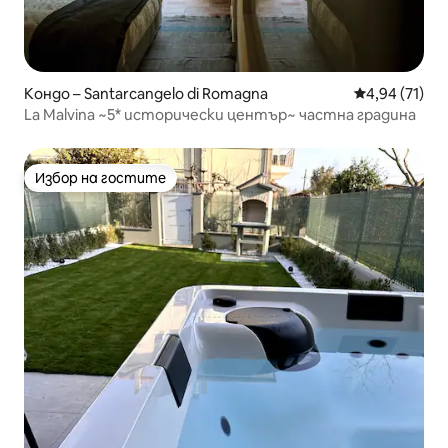
Кондо – Santarcangelo di Romagna
Средна оценк
4,94 (71)
La Malvina ~5* исторически център~ частна градина
Избор на гостите
Избор на гостите