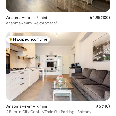
Апартамент – Rimini
Средна оценка
4,95 (100)
апартамент „ле фарфале“
Избор на гостите
Най-популярен избор на гостите
Апартамент – Rimini
Средна оце
5 (110)
2 Bedr in City Center/Train St +Parking +Balcony