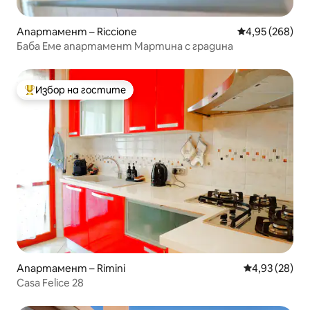
Апартамент – Riccione
Средна оценка
4,95 (268)
Баба Еме апартамент Мартина с градина
Избор на гостите
Най-популярен избор на гостите
Апартамент – Rimini
Средна оценк
4,93 (28)
Casa Felice 28