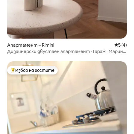
Апартамент – Rimini
Средна о
5 (4)
Дизайнерски двустаен апартамент · Гараж · Марина
Център
Избор на гостите
Най-популярен избор на гостите