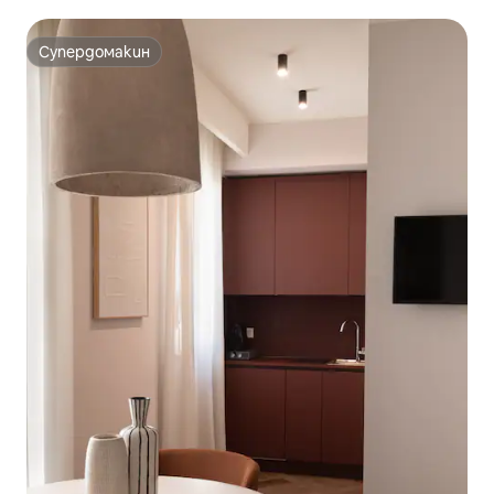
Супердомакин
Супердомакин