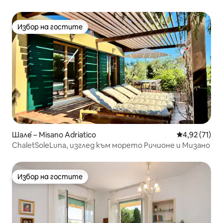
Избор на гостите
Избор на гостите
Шале́ – Misano Adriatico
Средна оценк
4,92 (71)
ChaletSoleLuna, изглед към морето Ричионе и Мизано
Избор на гостите
Избор на гостите