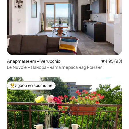
Апартамент – Verucchio
Средна оценк
4,95 (93)
Le Nuvole – Панорамната тераса над Романя
Избор на гостите
Най-популярен избор на гостите