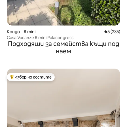
Кондо – Rimini
Средна оце
5 (235)
Casa Vacanze Rimini Palacongressi
Подходящи за семейства къщи под
наем
Избор на гостите
Най-популярен избор на гостите