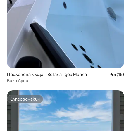
Прилепена къща – Bellaria-Igea Marina
Средна оц
5 (16)
Вила Луни
Супердомакин
Супердомакин