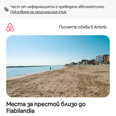
Пропускане
Част от информацията е преведена автоматично. 
към
Показване на оригиналния език
съдържанието
Пуснете обява в Airbnb
Места за престой близо до
Fiabilandia