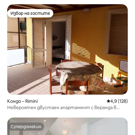
Избор на гостите
Избор на гостите
Кондо – Rimini
Средна оценк
4,9 (128)
Невероятен двустаен апартамент с веранда в
Римини Маре
Супердомакин
Супердомакин