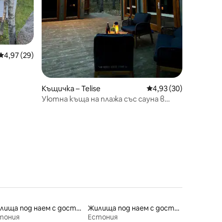
Средна оценка: 4,97 от 5, 29 отзива
4,97 (29)
Къщичка – Telise
Средна оценка: 4,93
4,93 (30)
Уютна къща на плажа със сауна в
Ноаруотси
Жилища под наем с достъп до плажа
Жилища под наем с достъп до езеро
тония
Естония