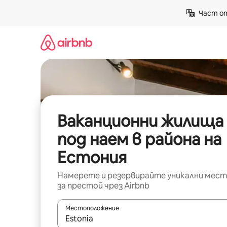
Пропускане
Част от
към
съдържанието
Ваканционни жилища
под наем в района на
Естония
Намерете и резервирайте уникални мест
за престой чрез Airbnb
Местоположение
Когато резултатите се покажат, използвайт