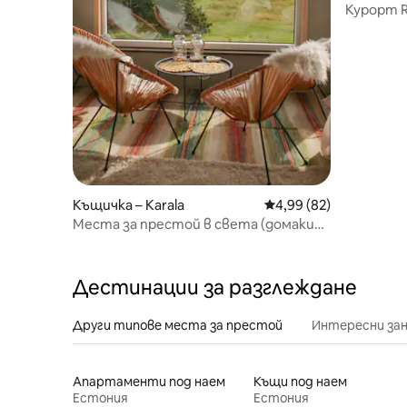
Курорт R
Къщичка – Karala
Средна оценка: 4,99 
4,99 (82)
Места за престой в света (домакин
на изживявания)
Дестинации за разглеждане
Други типове места за престой
Интересни за
Апартаменти под наем
Къщи под наем
Естония
Естония