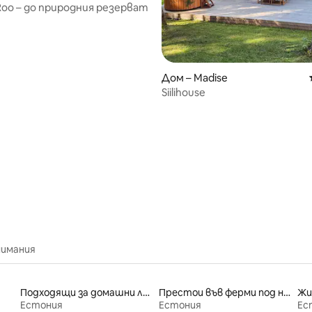
oo – до природния резерват
Дом – Madise
Siilihouse
от 5, 82 отзива
нимания
Подходящи за домашни любимци места под наем
Престои във ферми под наем
Естония
Естония
Ес