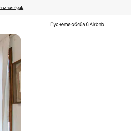
налния език
Пуснете обява в Airbnb
окосване или плъзгане.