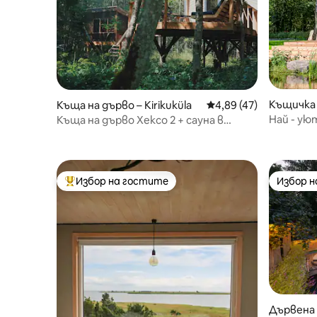
Къщичка 
Къща на дърво – Kirikuküla
Средна оценка: 4,89 
4,89 (47)
Най - у
Къща на дърво Хексо 2 + сауна в
национален парк Мацалу
Избор на гостите
Избор 
Най-популярен избор на гостите
Избор 
Дървена 