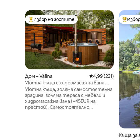
Избор на гостите
Избор
Най-популярен избор на гостите
Най-поп
Дом – Vääna
Средна оценка: 4,99 о
4,99 (231)
Уютна къща с хидромасажна вана,
сауна и голям частен двор
Уютна къща, голяма самостоятелна
градина, голяма тераса с мебели и
хидромасажна вана (+45EUR на
престой). Самостоятелно
настаняване със смартключалка.
Безплатен Wi - Fi, над 40 Mbit/s за
видеоразговори. Безплатна сауна и
камина в къщата. Безплатна скара за
Къща за 
барбекю на въглища. Безплатен