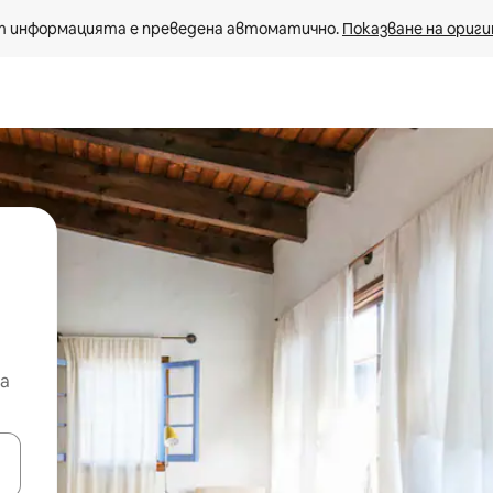
 информацията е преведена автоматично. 
Показване на ориги
а
е клавишите със стрелки нагоре и надолу или навигирайте с д