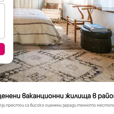
ценени ваканционни жилища в райо
ези престои са високо оценени заради тяхното местоп