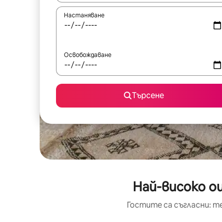
Настаняване
Освобождаване
Търсене
Най-високо о
Гостите са съгласни: т