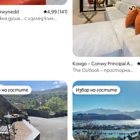
т 5, 206 отзива
 Gwynedd
Средна оценка: 4,99 от 5, 141 отзива
4,99 (141)
на душа… с изглед към
Кондо – Conwy Principal Ar
С
ea
The Outlook – просторна
собственост в стените на
 на гостите
Избор на гостите
улярен избор на гостите
Избор на гостите