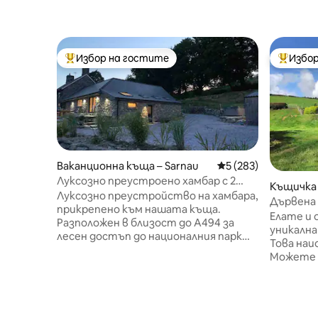
Избор на гостите
Избор
Най-популярен избор на гостите
Най-поп
Ваканционна къща – Sarnau
Средна оценка: 5 о
5 (283)
Луксозно преустроено хамбар с 2
Къщичка 
спални/2 бани и хидромасажна вана
Луксозно преустройство на хамбара,
Дървена 
прикрепено към нашата къща.
Елате и
Разположен в близост до A494 за
уникална
лесен достъп до националния парк
Това наи
Snowdonia, но разположен в акър
Можете д
градини, заобиколени от открита
релаксац
природа . Има хидромасажна вана и
на веран
душ на открито с външна кухня,
на неве
барбекю, огнище и фурна за пица на
подвижн
пелети. Подово отопление