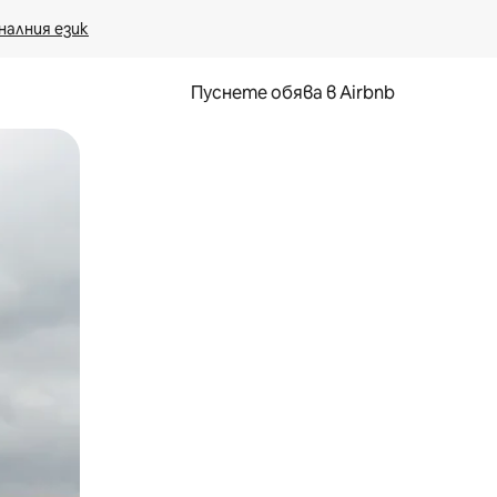
налния език
Пуснете обява в Airbnb