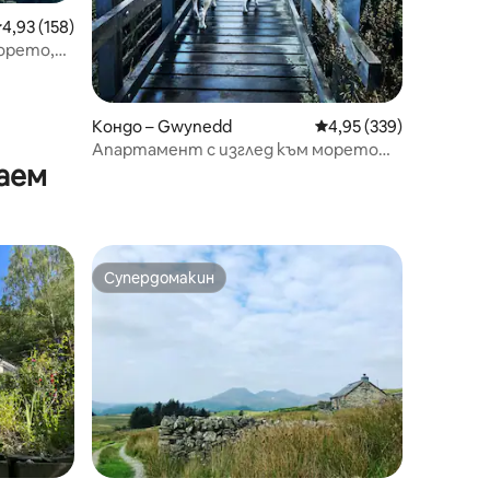
редна оценка: 4,93 от 5, 158 отзива
4,93 (158)
орето,
„Мостът“
Кондо – Gwynedd
Средна оценка: 4,95 
4,95 (339)
Апартамент с изглед към морето
аем
(подходящ за кучета) в Lluesty
Супердомакин
тите
Супердомакин