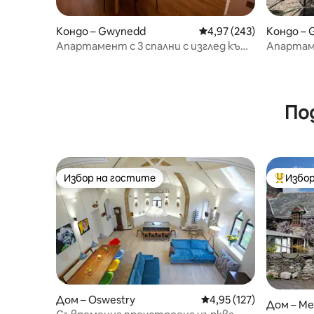
Кондо – Gwynedd
Средна оценка: 4,97 о
4,97 (243)
Кондо –
Апартамент с 3 спални с изглед към
Апартаме
морето/планината в Бармут
По
Избор на гостите
Избор
Избор на гостите
Най-поп
Дом – Oswestry
Средна оценка: 4,95 о
4,95 (127)
Дом – Me