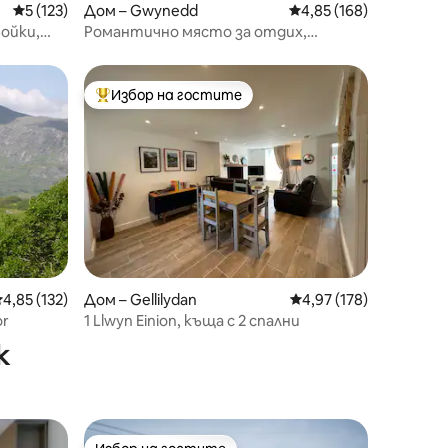
Средна оценка: 5 от 5, 123 отзива
5 (123)
Дом – Gwynedd
Средна оценка: 4,85 
4,85 (168)
ойки,
Романтично място за отдих,
подходящо за домашни любимци, с
уникални гледки и Wi-Fi
Избор на гостите
Най-популярен избор на гостите
редна оценка: 4,85 от 5, 132 отзива
4,85 (132)
Дом – Gellilydan
Средна оценка: 4,97 
4,97 (178)
or
1 Llwyn Einion, къща с 2 спални
к