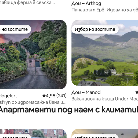
яваща ферма в селска
Дом – Arthog
вка
Панаирът Ерв. Идеално за дв
хидромасажна вана с дърва
 на гостите
Избор на гостите
улярен избор на гостите
Избор на гостите
т 5, 288 отзива
Дом – Manod
С
ddgelert
Средна оценка: 4,98 от 5, 241 отзива
4,98 (241)
Ваканционна къща Under Mo
sfryn с хидромасажна вана и
Апартаменти под наем с климати
гориста местност