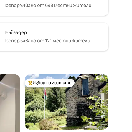
Препоръчвано от 698 местни жители
Пенйгадер
Препоръчвано от 121 местни жители
Избор на гостите
тите
Най-популярен избор на гостите