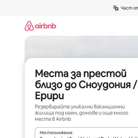
Пропускане
Част от
към
съдържанието
Места за престой
близо до Сноудония /
Ерири
Резервирайте уникални ваканционни
жилища под наем, домове и още много
места в Airbnb
Местоположение