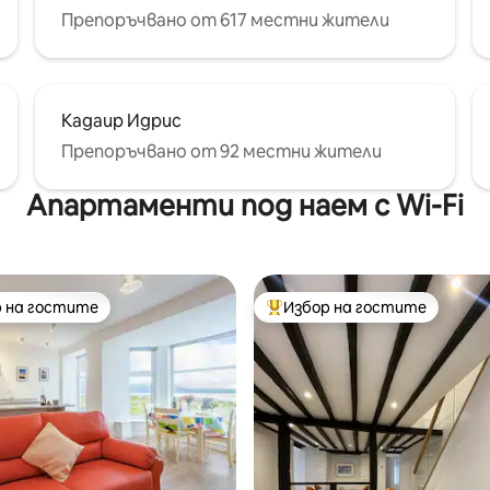
Препоръчвано от 617 местни жители
Кадаир Идрис
Препоръчвано от 92 местни жители
Апартаменти под наем с Wi-Fi
 на гостите
Избор на гостите
улярен избор на гостите
Най-популярен избор на гос