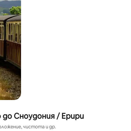
окосване или плъзгане.
 до Сноудония / Ерири
оложение, чистота и др.