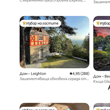
Съвременна преустроена църква,
Зашемет
Озуъстри
обстано
Избор на гостите
Избор
Най-популярен избор на гостите
Най-поп
Дом – Leighton
Средна оценка: 4,95 о
4,95 (288)
Дом – Be
Зашеметяваща обновена сграда от
Къща Gla
клас II
частна 