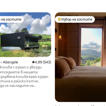
 на гостите
Избор на гостите
улярен избор на гостите
Най-популярен избор на гос
т 5, 283 отзива
– Abergele
Средна оценка: 4,99 от 5, 543 отзива
4,99 (543)
колиба с езеро и звезди
 отседнете в нашата
 дървена колиба край езеро.
стина е райско кътче.
а се насладите на
ия на собствената си люлка
дата или да се полюбувате
роятните гледки към
и полета и диви животни