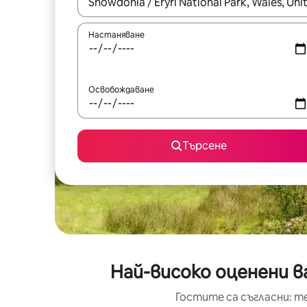
Когато резултатите се покажат, използвайт
Настаняване
Освобождаване
Търсене
Най-високо оценени в
Гостите са съгласни: т