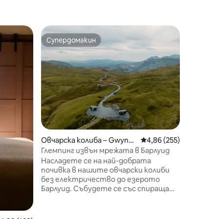
Овчарск
Супердомакин
Избо
тите
Супердомакин
Най-по
5-звездн
coed – и
Овчарска
идеалнат
всичко,
крайбре
могат да пр
между Ка
Северен
- добрит
зашемет
Овчарска колиба – Gwyne
Средна оценка: 4,86 
4,86 (255)
Освен т
dd
и уюта 
Глемпинг извън мрежата в Барлуид
модерни
Насладете се на най-добрата
душ ста
почивка в нашите овчарски колиби
достатъ
без електричество до езерото
кални др
Барлуид. Събудете се със спираща
като ос
дъха гледка към планините,
безпоря
кариерите и долините на
Фестиниог. Колибите са за двама