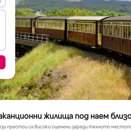
е клавишите със стрелки нагоре и надолу или навигирайте с д
аканционни жилища под наем близо
ези престои са високо оценени заради тяхното местоп