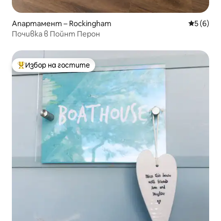
Апартамент – Rockingham
Средна о
5 (6)
Почивка в Пойнт Перон
Избор на гостите
Най-популярен избор на гостите