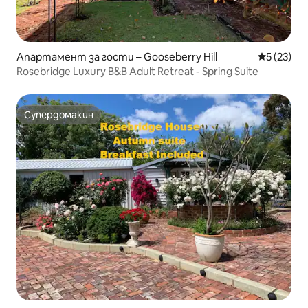
Апартамент за гости – Gooseberry Hill
Средна оц
5 (23)
Rosebridge Luxury B&B Adult Retreat - Spring Suite
Супердомакин
Супердомакин