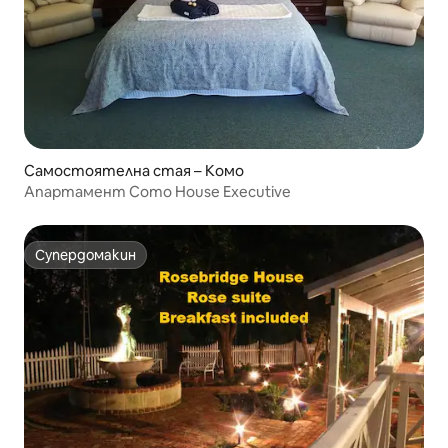
Самостоятелна стая – Комо
Апартамент Como House Executive
Супердомакин
Супердомакин