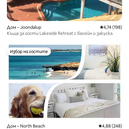
Дом – Joondalup
Средна оценка
4,74 (198)
Къща за гости Lakeside Retreat с басейн и закуска
Избор на гостите
Избор на гостите
Дом – North Beach
Средна оценка
4,88 (248)