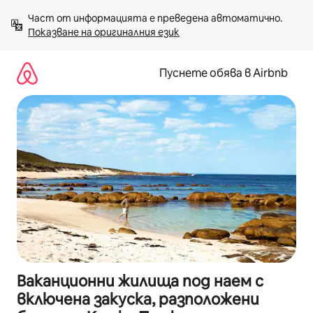
Пропускане
Част от информацията е преведена автоматично. 
към
Показване на оригиналния език
съдържанието
Пуснете обява в Airbnb
Ваканционни жилища под наем с
включена закуска, разположени