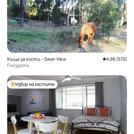
Къща за гости – Swan View
Средна оценка
4,96 (570)
Гнездото
Избор на гостите
Най-популярен избор на гостите