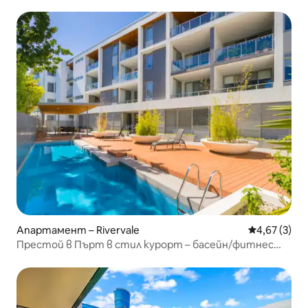
от града
Апартамент – Rivervale
Средна оцен
4,67 (3)
Престой в Пърт в стил курорт – басейн/фитнес
зала/охраняем паркинг