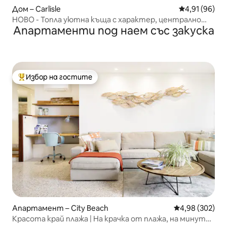
Дом – Carlisle
Средна оценк
4,91 (96)
НОВО - Топла уютна къща с характер, централно
Апартаменти под наем със закуска
разположена
Избор на гостите
Най-популярен избор на гостите
Апартамент – City Beach
Средна оценка
4,98 (302)
Красота край плажа | На крачка от плажа, на минути