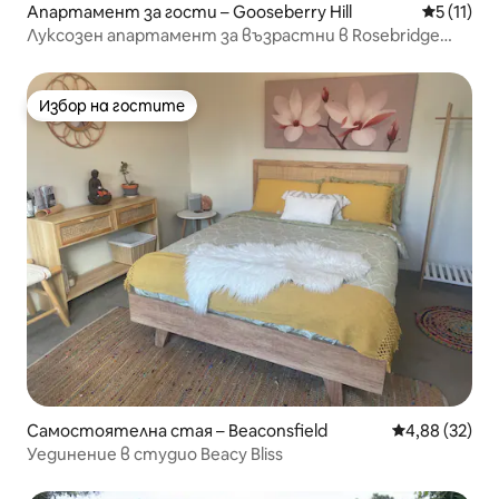
Апартамент за гости – Gooseberry Hill
Средна оц
5 (11)
Луксозен апартамент за възрастни в Rosebridge
Luxury B&B – есенен апартамент
Избор на гостите
Избор на гостите
Самостоятелна стая – Beaconsfield
Средна оценк
4,88 (32)
Уединение в студио Beacy Bliss