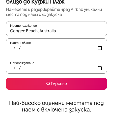
близо до Куджи Плаж
Намерете и резервирайте чрез Airbnb уникални
места под наем със закуска
Местоположение
Когато резултатите се покажат, използвайте клавишите 
Настаняване
Освобождаване
Търсене
Най-високо оценени местата под
наем с включена закуска,