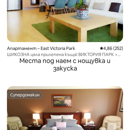
Апартамент – East Victoria Park
Средна оценка
4,86 (252)
ШИКОЗНА цяла прилепена къща! ВИКТОРИЯ ПАРК +
Места под наем с нощувка и
NETFLIX
закуска
Супердомакин
Супердомакин