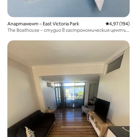
Апартамент – East Victoria Park
Средна оценка
4,97 (194)
The Boathouse – студио в гастрономическия център
на Пърт