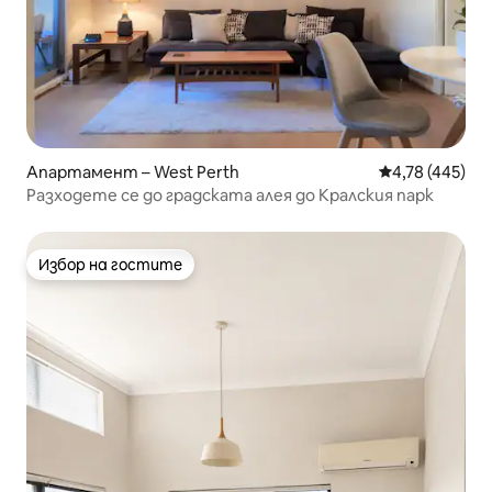
Апартамент – West Perth
Средна оценка
4,78 (445)
Разходете се до градската алея до Кралския парк
Избор на гостите
Избор на гостите