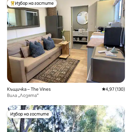
Избор на гостите
Най-популярен избор на гостите
Къщичка – The Vines
Средна оценка
4,97 (130)
Вила „Лозята“
Избор на гостите
Избор на гостите