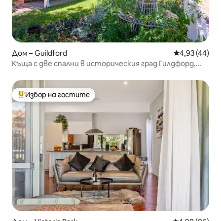
Дом – Guildford
Средна оценк
4,93 (44)
Къща с две спални в историческия град Гилдфорд,
Вашингтон
Избор на гостите
Най-популярен избор на гостите