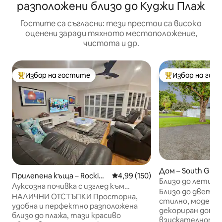
разположени близо до Куджи Плаж
Гостите са съгласни: тези престои са високо
оценени заради тяхното местоположение,
чистота и др.
Избор на гостите
Избор на гос
Най-популярен избор на гостите
Най-популярен 
Дом – South Guild
Прилепена къща – Rocking
Средна оценка: 4,99 от 5, 150
4,99 (150)
Близо до летищ
ham
Луксозна почивка с изглед към
добре дошли ~бъ
Близо до двете
океана, залези и разходки по плажа.
НАЛИЧНИ ОТСТЪПКИ Просторна,
стилно, модерно
удобна и перфектно разположена
декориран дом е 
близо до плажа, тази красиво
взискателното сем