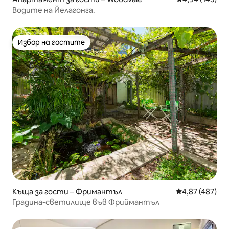
Водите на Йелагонга.
Избор на гостите
Избор на гостите
Къща за гости – Фримантъл
Средна оценка
4,87 (487)
Градина-светилище във Фриймантъл