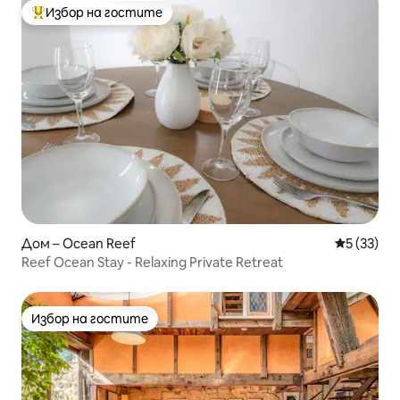
Избор на гостите
Най-популярен избор на гостите
Дом – Ocean Reef
Средна оц
5 (33)
Reef Ocean Stay - Relaxing Private Retreat
Избор на гостите
Избор на гостите