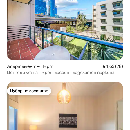
Апартамент – Пърт
Средна оценк
4,63 (78)
Центърът на Пърт | Басейн | Безплатен паркинг
Избор на гостите
Избор на гостите