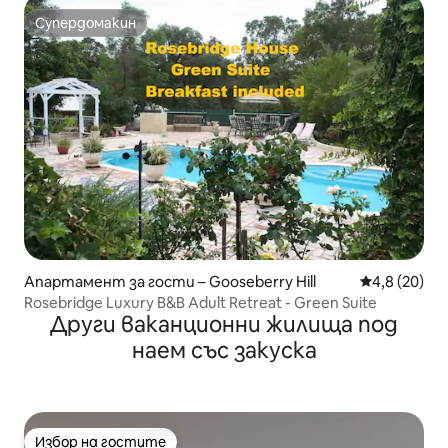
Супердомакин
Супердомакин
Апартамент за гости – Gooseberry Hill
Средна оцен
4,8 (20)
Rosebridge Luxury B&B Adult Retreat - Green Suite
Други ваканционни жилища под
наем със закуска
Избор на гостите