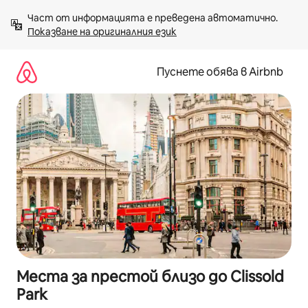
Пропускане
Част от информацията е преведена автоматично. 
към
Показване на оригиналния език
съдържанието
Пуснете обява в Airbnb
Места за престой близо до Clissold
Park