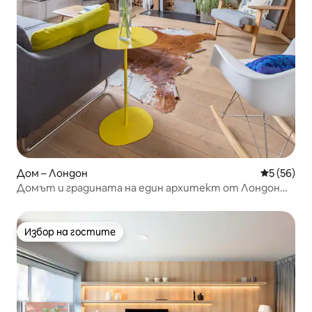
Дом – Лондон
Средна оц
5 (56)
Домът и градината на един архитект от Лондон
Фийлдс Далстън
Избор на гостите
Избор на гостите