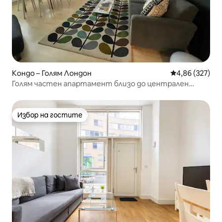
Кондо – Голям Лондон
Средна оценка
4,86 (327)
Голям частен апартамент близо до централен
Лондон
Избор на гостите
Избор на гостите