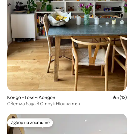
Кондо – Голям Лондон
Средна оц
5 (12)
Светла база в Стоук Нюингтън
Избор на гостите
Избор на гостите