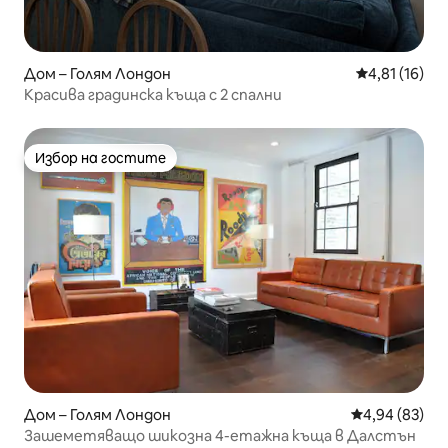
Дом – Голям Лондон
Средна оценк
4,81 (16)
Красива градинска къща с 2 спални
Избор на гостите
Избор на гостите
Дом – Голям Лондон
Средна оценк
4,94 (83)
Зашеметяващо шикозна 4-етажна къща в Далстън