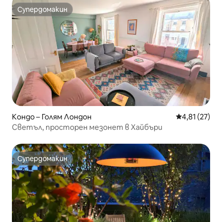
Супердомакин
Супердомакин
Кондо – Голям Лондон
Средна оценк
4,81 (27)
Светъл, просторен мезонет в Хайбъри
Супердомакин
Супердомакин