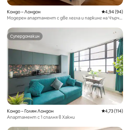
Кондо – Лондон
Средна оценк
4,94 (94)
Модерен апартамент с две легла и паркинг на Чърч
Стрийт
Супердомакин
Супердомакин
Кондо – Голям Лондон
Средна оценка
4,73 (114)
Апартамент с 1 спалня в Хакни