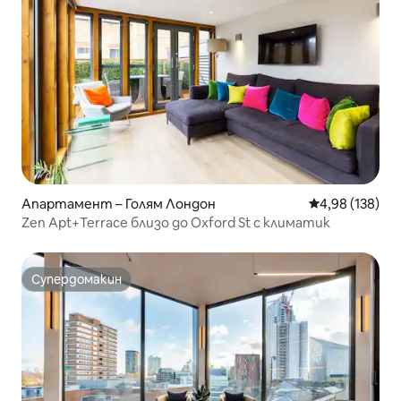
Апартамент – Голям Лондон
Средна оценка
4,98 (138)
Zen Apt+Terrace близо до Oxford St с климатик
Супердомакин
Супердомакин