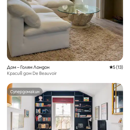
Дом – Голям Лондон
Средна оц
5 (13)
Красив дом De Beauvoir
Супердомакин
Супердомакин