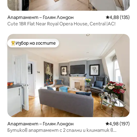
Апартамент – Голям Лондон
Средна оценка
4,88 (135)
Cute 1BR Flat Near Royal Opera House, Central |AC!
Избор на гостите
Най-популярен избор на гостите
Апартамент – Голям Лондон
Средна оценка
4,98 (197)
Бутиков апартамент с 2 спални и климатик в
центъра на Лондон