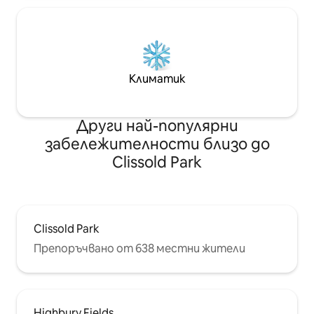
Климатик
Други най-популярни
забележителности близо до
Clissold Park
Clissold Park
Препоръчвано от 638 местни жители
Highbury Fields