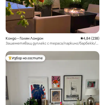
Кондо – Голям Лондон
Средна оценка
4,84 (238)
Зашеметяващ дуплекс с тераса/паркинг/барбекю/3
спални и бани
Избор на гостите
Най-популярен избор на гостите