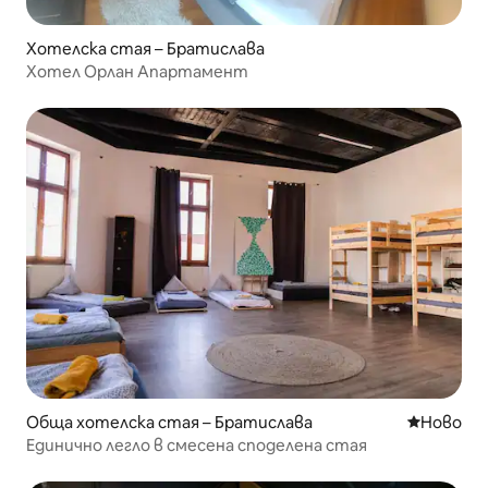
Хотелска стая – Братислава
Хотел Орлан Апартамент
Обща хотелска стая – Братислава
Ново мяс
Ново
Единично легло в смесена споделена стая