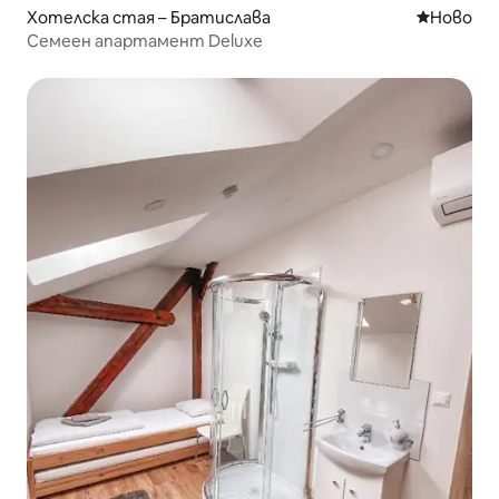
Хотелска стая – Братислава
Ново мяс
Ново
Семеен апартамент Deluxe