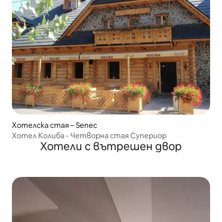
Хотелска стая – Senec
Хотел Колиба - Четворна стая Супериор
Хотели с вътрешен двор