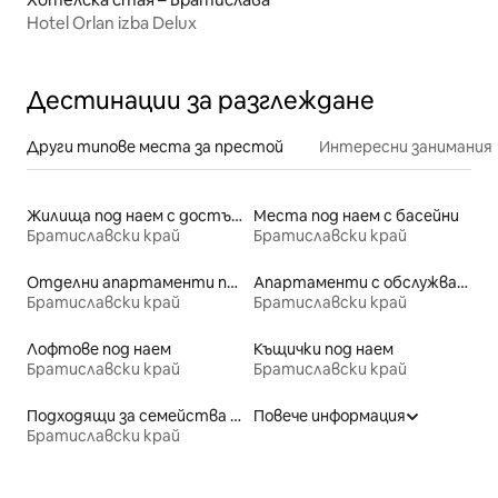
Hotel Orlan izba Delux
Дестинации за разглеждане
Други типове места за престой
Интересни занимания
Жилища под наем с достъп до езеро
Места под наем с басейни
Братиславски край
Братиславски край
Отделни апартаменти под наем
Апартаменти с обслужване под наем
Братиславски край
Братиславски край
Лофтове под наем
Къщички под наем
Братиславски край
Братиславски край
Подходящи за семейства места под наем
Повече информация
Братиславски край