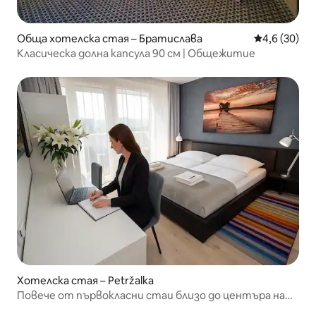
Обща хотелска стая – Братислава
Средна оцен
4,6 (30)
Класическа долна капсула 90 см | Общежитие
Хотелска стая – Petržalka
Повече от първокласни стаи близо до центъра на
града