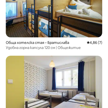
Обща хотелска стая – Братислава
Средна оцен
4,86 (7)
Удобна горна капсула 120 см | Общежитие