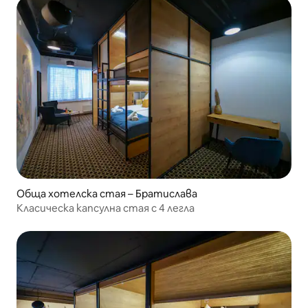
Обща хотелска стая – Братислава
Класическа капсулна стая с 4 легла