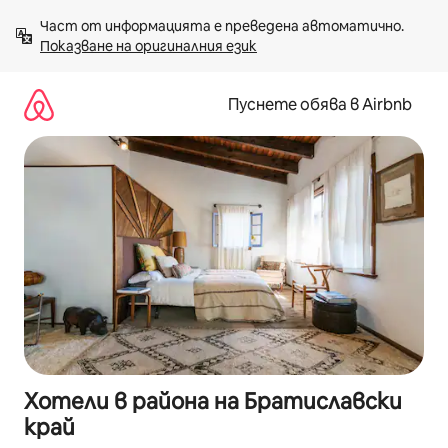
Пропускане
Част от информацията е преведена автоматично. 
към
Показване на оригиналния език
съдържанието
Пуснете обява в Airbnb
Хотели в района на Братиславски
край