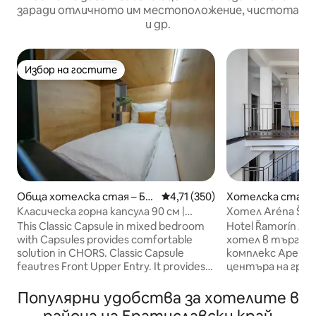
заради отличното им местоположение, чистота
и др.
Избор на гостите
Избор на гостите
Хотелска стая –
Обща хотелска стая – Бр
Средна оценка: 4,71 от 5, 35
4,71 (350)
атислава
Хотел Aréna Šam
Класическа горна капсула 90 см |
Общежитие
Hotel Řamorín A
This Classic Capsule in mixed bedroom
хотел в търгов
with Capsules provides comfortable
комплекс Арена,
solution in CHORS. Classic Capsule
центъра на гра
feautres Front Upper Entry. It provides
предлага настан
ideal privacy with everything right in
просторни стаи
your Capsule, including socket for
Популярни удобства за хотелите в
индустриален с
charging, LED lighting, key card locker