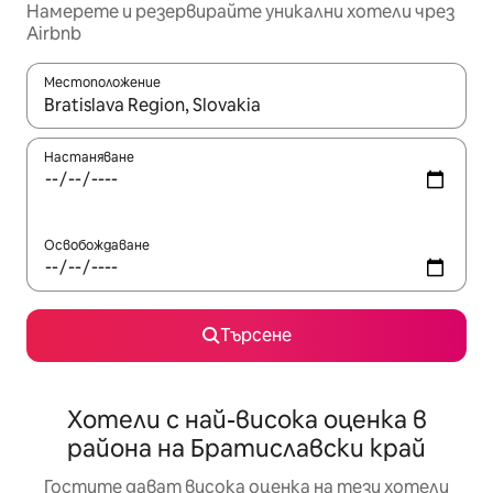
Намерете и резервирайте уникални хотели чрез
Airbnb
Местоположение
Когато резултатите се покажат, използвайте клавишите 
Настаняване
Освобождаване
Търсене
Хотели с най-висока оценка в
района на Братиславски край
Гостите дават висока оценка на тези хотели