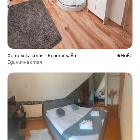
Хотелска стая – Братислава
Ново мяс
Ново
Единична стая