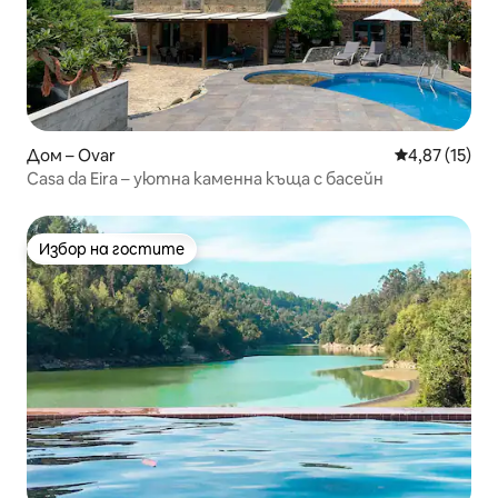
Дом – Ovar
Средна оценк
4,87 (15)
Casa da Eira – уютна каменна къща с басейн
Избор на гостите
Избор на гостите