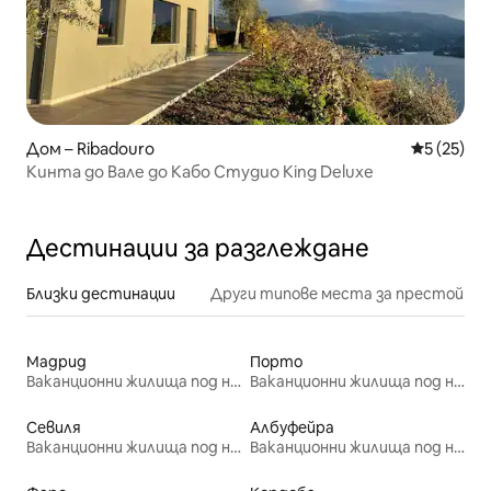
Дом – Ribadouro
Средна оц
5 (25)
Кинта до Вале до Кабо Студио King Deluxe
Дестинации за разглеждане
Близки дестинации
Други типове места за престой
Мадрид
Порто
Ваканционни жилища под наем
Ваканционни жилища под наем
Севиля
Албуфейра
Ваканционни жилища под наем
Ваканционни жилища под наем