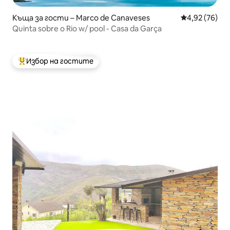
Къща за гости – Marco de Canaveses
Средна оценк
4,92 (76)
Quinta sobre o Rio w/ pool - Casa da Garça
Избор на гостите
Най-популярен избор на гостите