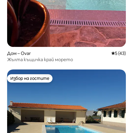
Дом – Ovar
Средна оц
5 (43)
Жълта къщичка край морето
Избор на гостите
Избор на гостите