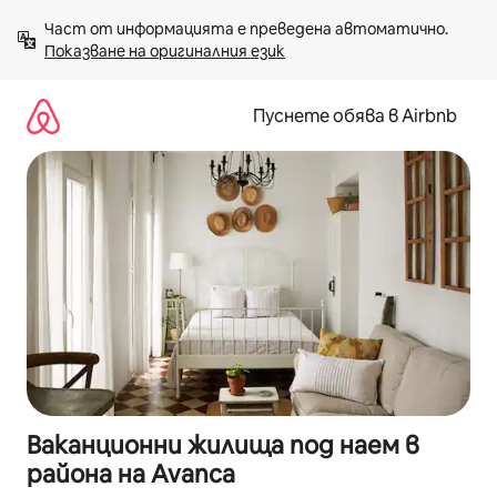
Пропускане
Част от информацията е преведена автоматично. 
към
Показване на оригиналния език
съдържанието
Пуснете обява в Airbnb
Ваканционни жилища под наем в
района на Avanca