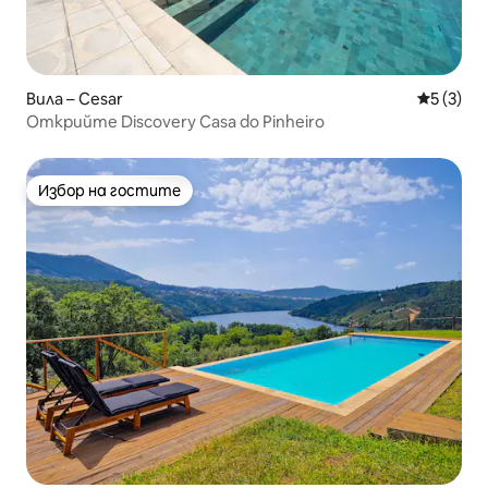
Вила – Cesar
Средна о
5 (3)
Открийте Discovery Casa do Pinheiro
Избор на гостите
Избор на гостите