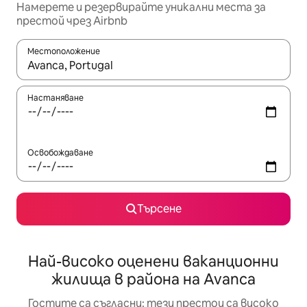
Намерете и резервирайте уникални места за
престой чрез Airbnb
Местоположение
Когато резултатите се покажат, използвайте клавишите 
Настаняване
Освобождаване
Търсене
Най-високо оценени ваканционни
жилища в района на Avanca
Гостите са съгласни: тези престои са високо