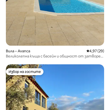
Вила – Avanca
Средна оценк
4,97 (29)
Великолепна къща с басейн и общност от затворен
тип.
Избор на гостите
Избор на гостите