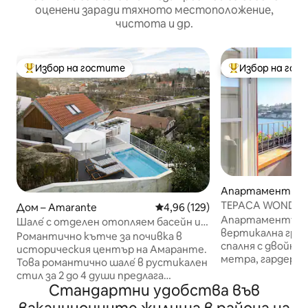
оценени заради тяхното местоположение,
чистота и др.
Избор на гостите
Избор на гос
Най-популярен избор на гостите
Най-популярен 
Апартамент – 
ТЕРАСА WONDER
Дом – Amarante
Средна оценка: 4,96 от 5, 129
4,96 (129)
Апартаментът 
Шале́ с отделен отопляем басейн и
вертикална град
изглед към реката
Романтично кътче за почивка в
спалня с двойно л
историческия център на Амаранте.
метра, гардероб
Това романтично шале́ в рустикален
Всекидневна с д
стил за 2 до 4 души предлага
кабелни канали и
Стандартни удобства във
невероятна гледка към града и
система Rotel Bl
реката, самостоятелен басейн,