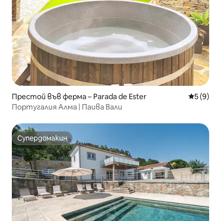
Престой във ферма – Parada de Ester
Средна о
5 (9)
Португалия Алма | Паива Вали
Супердомакин
Супердомакин