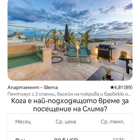
Апартамент – Sliema
Средна оценк
4,81 (89)
Пентхаус с 2 спални, басейн на покрива и барбекю от
Кога е най-подходящото време за
Beyond Stay
посещение на Слима?
Месец
Ср. цена
Ср. темп.