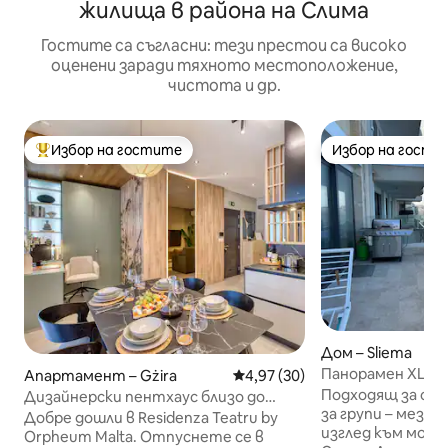
жилища в района на Слима
Гостите са съгласни: тези престои са високо
оценени заради тяхното местоположение,
чистота и др.
Избор на гостите
Избор на гости
Най-популярен избор на гостите
Избор на гости
Дом – Sliema
Панорамен XL пе
Апартамент – Gżira
Средна оценка: 4,97 от 5, 30
4,97 (30)
морето в Слима
Подходящ за сем
Дизайнерски пентхаус близо до
за групи – мезоне
крайбрежната алея | Тераса с
Добре дошли в Residenza Teatru by
изглед към море
барбекю
Orpheum Malta. Отпуснете се в