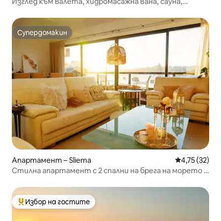
Изглед към Валета, хидромасажна вана, сауна,
фериботи | AZ12
Супердомакин
Супердомакин
Апартамент – Sliema
Средна оценк
4,75 (32)
Стилна апартамент с 2 спални на брега на морето в
Слиема близо до ферибот
Избор на гостите
Най-популярен избор на гостите