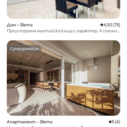
Дом – Sliema
Средна оценк
4,92 (75)
Преустроена малтийска къща с характер, 4 спални с
баня
Супердомакин
Супердомакин
Апартамент – Sliema
Средна о
5 (4)