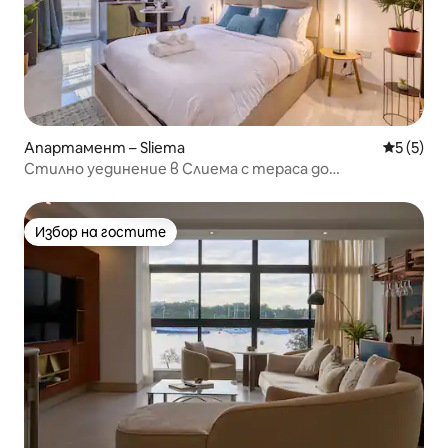
Апартамент – Sliema
Средна о
5 (5)
Стилно уединение в Слиема с тераса до
крайбрежната алея
Избор на гостите
Избор на гостите