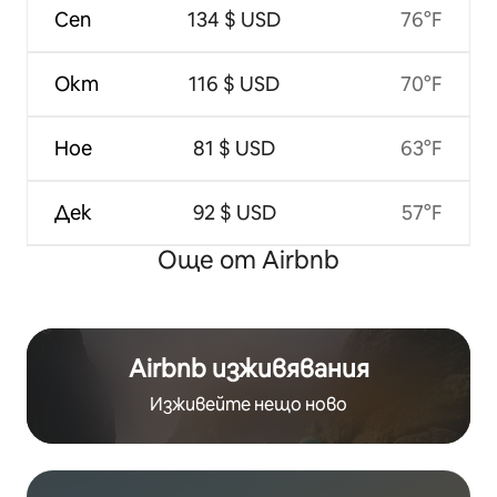
Сеп
134 $ USD
76°F
Окт
116 $ USD
70°F
Ное
81 $ USD
63°F
Дек
92 $ USD
57°F
Още от Airbnb
Airbnb изживявания
Изживейте нещо ново