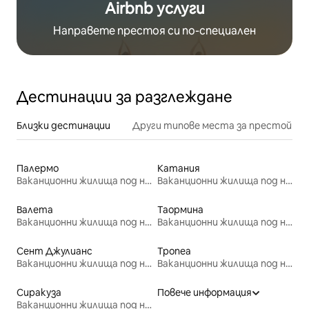
Airbnb услуги
Направете престоя си по-специален
Дестинации за разглеждане
Близки дестинации
Други типове места за престой
Палермо
Катания
Ваканционни жилища под наем
Ваканционни жилища под наем
Валета
Таормина
Ваканционни жилища под наем
Ваканционни жилища под наем
Сент Джулианс
Тропеа
Ваканционни жилища под наем
Ваканционни жилища под наем
Сиракуза
Повече информация
Ваканционни жилища под наем