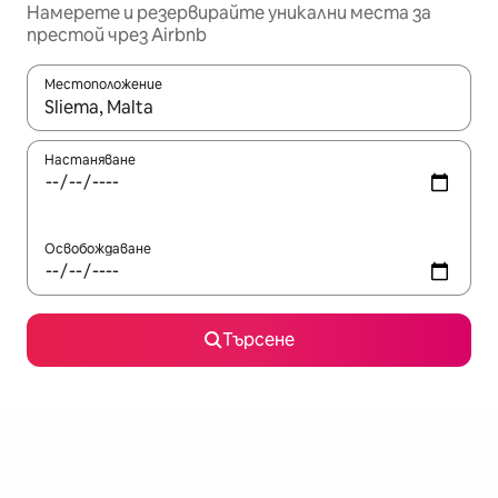
Намерете и резервирайте уникални места за
престой чрез Airbnb
Местоположение
Когато резултатите се покажат, използвайте клавишите 
Настаняване
Освобождаване
Търсене