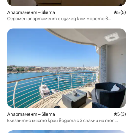
Апартамент – Sliema
Средна о
5 (5)
Огромен апартамент с изглед към морето в
центъра на Слима – 3 спални!
Апартамент – Sliema
Средна о
5 (3)
Елегантно място край водата с 3 спални на топ
местоположение