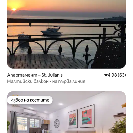
Апартамент – St. Julian's
Средна оценк
4,98 (63)
Малтийски балкон - на първа линия
Избор на гостите
Избор на гостите