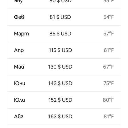
Яну
80 $ USD
55°F
Фев
81 $ USD
54°F
Март
85 $ USD
57°F
Апр
115 $ USD
61°F
Май
130 $ USD
67°F
Юни
143 $ USD
75°F
Юли
152 $ USD
80°F
Авг
163 $ USD
81°F