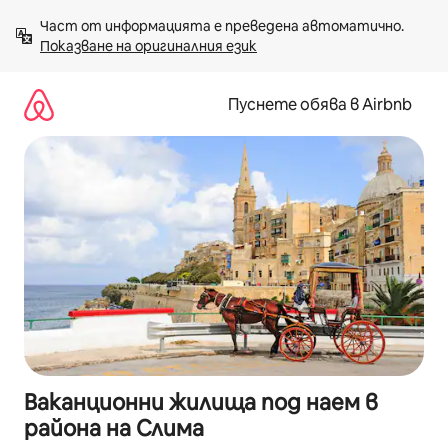
Пропускане
Част от информацията е преведена автоматично. 
към
Показване на оригиналния език
съдържанието
Пуснете обява в Airbnb
Ваканционни жилища под наем в
района на Слима