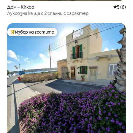
Дом – Kirkop
Средна о
5 (6)
Луксозна къща с 2 спални с характер
Избор на гостите
Най-популярен избор на гостите