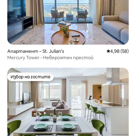
Апартамент – St. Julian's
Средна оценк
4,98 (58)
Mercury Tower - Невероятен престой
Избор на гостите
Избор на гостите