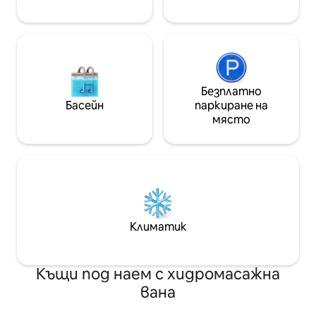
доброто от градския живот
от 4+1 души.
Безплатно
Басейн
паркиране на
място
Климатик
Къщи под наем с хидромасажна
вана