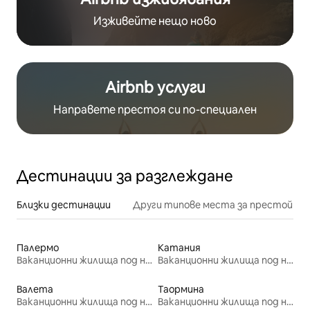
Изживейте нещо ново
Airbnb услуги
Направете престоя си по-специален
Дестинации за разглеждане
Близки дестинации
Други типове места за престой
Палермо
Катания
Ваканционни жилища под наем
Ваканционни жилища под наем
Валета
Таормина
Ваканционни жилища под наем
Ваканционни жилища под наем