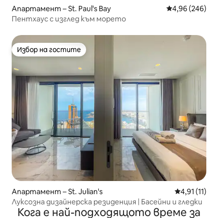
Апартамент – St. Paul's Bay
Средна оценка
4,96 (246)
Пентхаус с изглед към морето
Избор на гостите
Избор на гостите
Апартамент – St. Julian's
Средна оцен
4,91 (11)
Луксозна дизайнерска резиденция | Басейни и гледки
Кога е най-подходящото време за