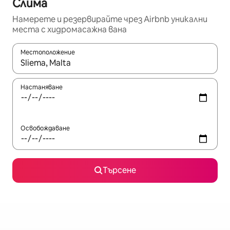
Слима
Намерете и резервирайте чрез Airbnb уникални
места с хидромасажна вана
Местоположение
Когато резултатите се покажат, използвайте клавишите 
Настаняване
Освобождаване
Търсене