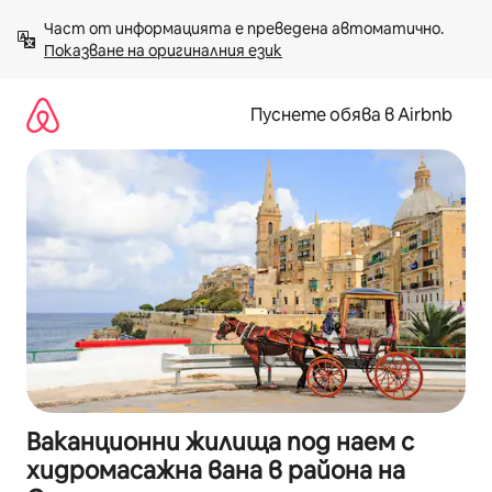
Пропускане
Част от информацията е преведена автоматично. 
към
Показване на оригиналния език
съдържанието
Пуснете обява в Airbnb
Ваканционни жилища под наем с
хидромасажна вана в района на