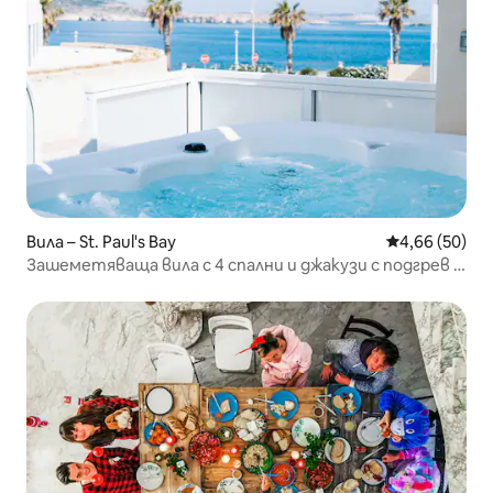
Вила – St. Paul's Bay
Средна оценк
4,66 (50)
Зашеметяваща вила с 4 спални и джакузи с подгрев в
Сейнт Полс