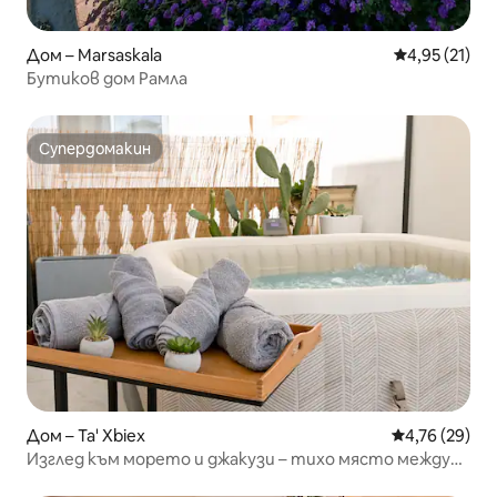
Дом – Marsaskala
Средна оценк
4,95 (21)
Бутиков дом Рамла
Супердомакин
Супердомакин
Дом – Ta' Xbiex
Средна оценк
4,76 (29)
Изглед към морето и джакузи – тихо място между
Валета и Слиема