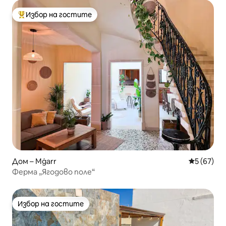
Избор на гостите
Най-популярен избор на гостите
Дом – Mġarr
Средна оц
5 (67)
Ферма „Ягодово поле“
Избор на гостите
Избор на гостите