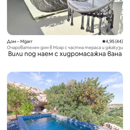
Дом – Mġarr
Средна оценк
4,95 (44)
Очарователен дом в Мгар с частна тераса и джакузи
Вили под наем с хидромасажна вана