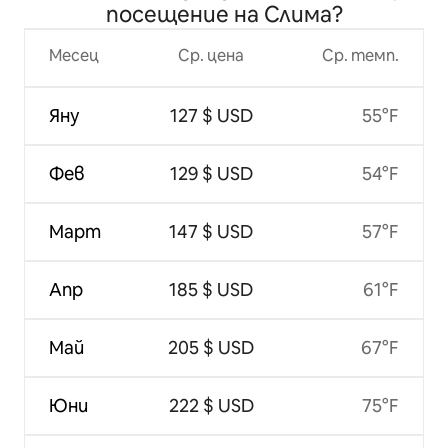
посещение на Слима?
Месец
Ср. цена
Ср. темп.
Яну
127 $ USD
55°F
Фев
129 $ USD
54°F
Март
147 $ USD
57°F
Апр
185 $ USD
61°F
Май
205 $ USD
67°F
Юни
222 $ USD
75°F