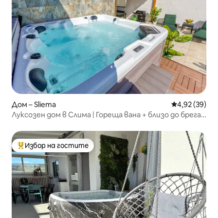
Дом – Sliema
Средна оценк
4,92 (39)
Луксозен дом в Слима | Гореща вана + близо до брега
на морето
Избор на гостите
Най-популярен избор на гостите