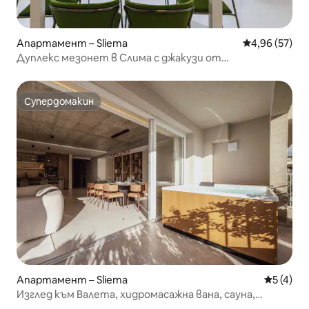
Апартамент – Sliema
Средна оценк
4,96 (57)
Дуплекс мезонет в Слима с джакузи от
ArcoCollection
Супердомакин
Супердомакин
Апартамент – Sliema
Средна о
5 (4)
Изглед към Валета, хидромасажна вана, сауна,
фериботи | AZ12