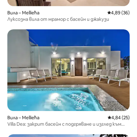
Вила – Mellieħa
Средна оценк
4,89 (36)
Луксозна вила от мрамор с басейн и джакузи
Вила – Mellieħa
Средна оценк
4,84 (25)
Villa Dea: закрит басейн с подгряване и изглед към
долината