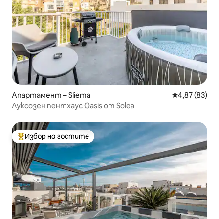
Апартамент – Sliema
Средна оценк
4,87 (83)
Луксозен пентхаус Oasis от Solea
Избор на гостите
Най-популярен избор на гостите