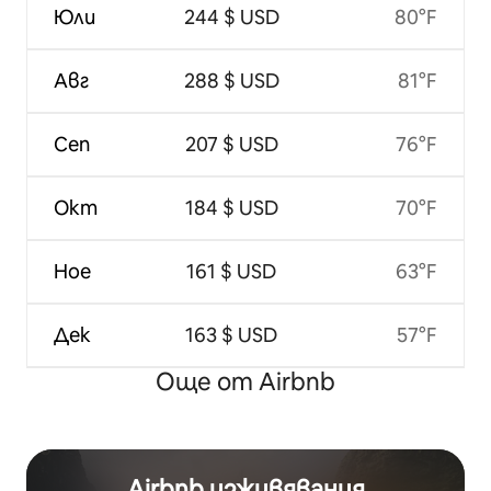
Юли
244 $ USD
80°F
Авг
288 $ USD
81°F
Сеп
207 $ USD
76°F
Окт
184 $ USD
70°F
Ное
161 $ USD
63°F
Дек
163 $ USD
57°F
Още от Airbnb
Airbnb изживявания