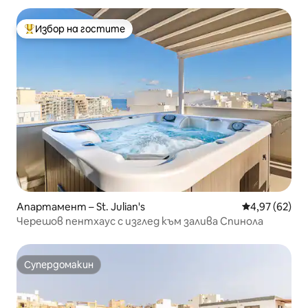
Избор на гостите
Най-популярен избор на гостите
Апартамент – St. Julian's
Средна оценк
4,97 (62)
Черешов пентхаус с изглед към залива Спинола
Супердомакин
Супердомакин