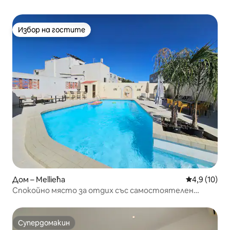
Избор на гостите
Избор на гостите
Дом – Mellieħa
Средна оцен
4,9 (10)
Спокойно място за отдих със самостоятелен
басейн
Супердомакин
Супердомакин