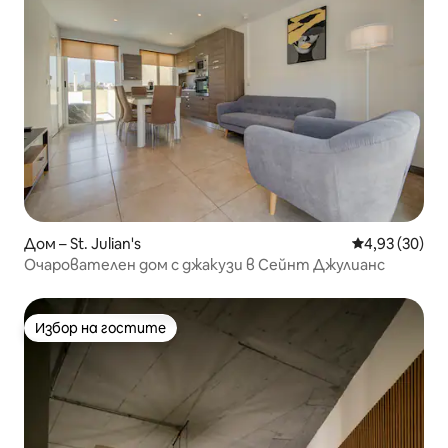
Дом – St. Julian's
Средна оценк
4,93 (30)
Очарователен дом с джакузи в Сейнт Джулианс
Избор на гостите
Избор на гостите