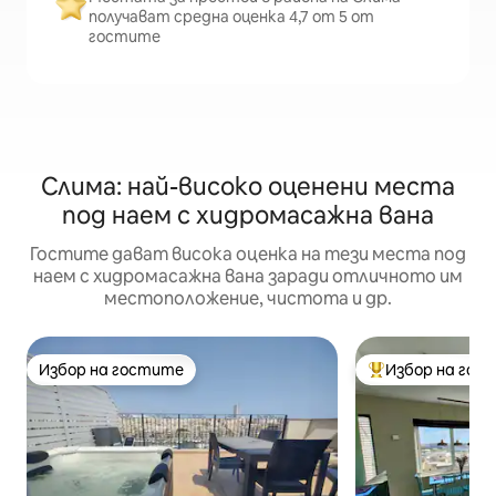
получават средна оценка 4,7 от 5 от
гостите
Слима: най-високо оценени места
под наем с хидромасажна вана
Гостите дават висока оценка на тези места под
наем с хидромасажна вана заради отличното им
местоположение, чистота и др.
Избор на гостите
Избор на гос
Избор на гостите
Най-популярен 