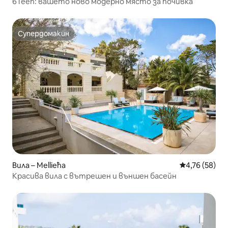
6Teen: вашето ново модерно място за почивка
Супердомакин
Супердомакин
Вила – Mellieħa
Средна оценк
4,76 (58)
Красива вила с вътрешен и външен басейн