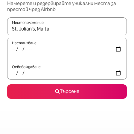
Намерете и резервирайте уникални места за
престой чрез Airbnb
Местоположение
Когато резултатите се покажат, използвайте клавишите 
Настаняване
Освобождаване
Търсене