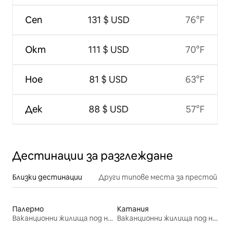
Сеп
131 $ USD
76°F
Окт
111 $ USD
70°F
Ное
81 $ USD
63°F
Дек
88 $ USD
57°F
Дестинации за разглеждане
Близки дестинации
Други типове места за престой
Палермо
Катания
Ваканционни жилища под наем
Ваканционни жилища под наем