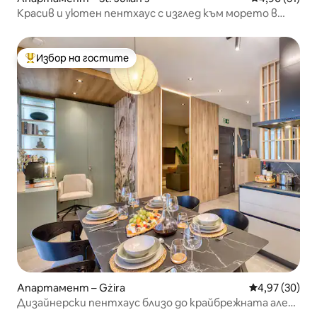
Красив и уютен пентхаус с изглед към морето в
Сейнт Джулиан
Избор на гостите
Най-популярен избор на гостите
Апартамент – Gżira
Средна оценк
4,97 (30)
Дизайнерски пентхаус близо до крайбрежната алея |
Тераса с барбекю