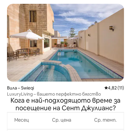
Вила – Swieqi
Средна оценк
4,82 (11)
LuxuryLiving – вашето перфектно бягство
Кога е най-подходящото време за
посещение на Сент Джулианс?
Месец
Ср. цена
Ср. темп.