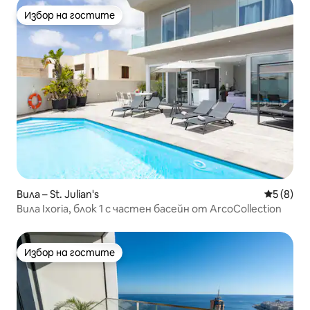
Избор на гостите
Избор на гостите
Вила – St. Julian's
Средна о
5 (8)
Вила Ixoria, блок 1 с частен басейн от ArcoCollection
Избор на гостите
Избор на гостите