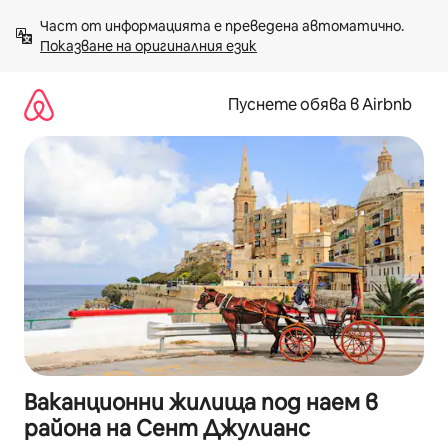
Пропускане
Част от информацията е преведена автоматично. 
към
Показване на оригиналния език
съдържанието
Пуснете обява в Airbnb
Ваканционни жилища под наем в
района на Сент Джулианс