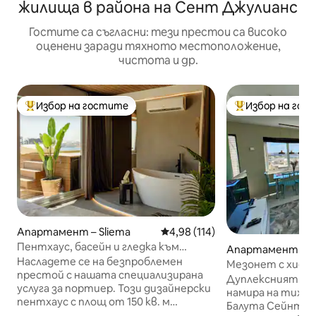
жилища в района на Сент Джулианс
Гостите са съгласни: тези престои са високо
оценени заради тяхното местоположение,
чистота и др.
Избор на гостите
Избор на гос
Най-популярен избор на гостите
Най-популярен 
Апартамент – Sliema
Средна оценка: 4,98 от 5, 11
4,98 (114)
Пентхаус, басейн и гледка към
Апартамент – St.
Валета | ROP от Homega
Насладете се на безпроблемен
Мезонет с хидро
престой с нашата специализирана
изглед към тер
Дуплексният пен
услуга за портиер. Този дизайнерски
намира на тиха у
пентхаус с площ от 150 кв. м
Балута Сейнт Д
разполага с тераса с площ от