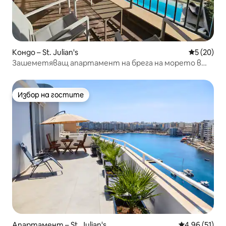
Кондо – St. Julian's
Средна оц
5 (20)
Зашеметяващ апартамент на брега на морето в
Портомасо
Избор на гостите
Избор на гостите
Апартамент – St. Julian's
Средна оценк
4,96 (51)