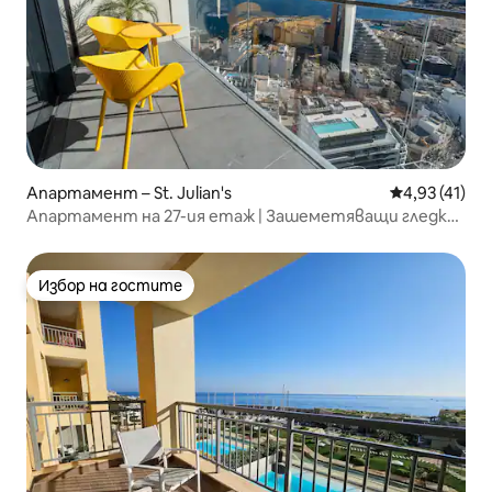
Апартамент – St. Julian's
Средна оценк
4,93 (41)
Апартамент на 27-ия етаж | Зашеметяващи гледки
към града
Избор на гостите
Избор на гостите