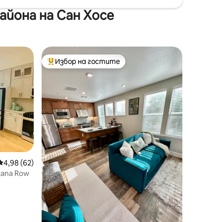
айона на Сан Хосе
Избор на гостите
Най-популярен избор на гостите
Средна оценка: 4,98 от 5, 62 отзива
4,98 (62)
tana Row