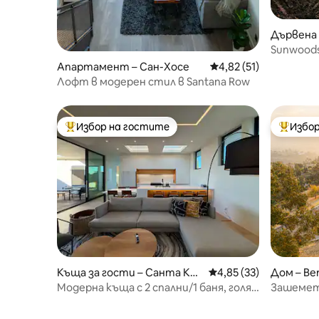
Дървена 
Sunwoods
Апартамент – Сан-Хосе
Средна оценка: 4,82 
4,82 (51)
Лофт в модерен стил в Santana Row
Избор на гостите
Избор
Най-популярен избор на гостите
Най-поп
Къща за гости – Санта Кла
Средна оценка: 4,85 
4,85 (33)
Дом – Be
ра
Модерна къща с 2 спални/1 баня, голям
Зашемет
вътрешен двор и маса за билярд
уникални