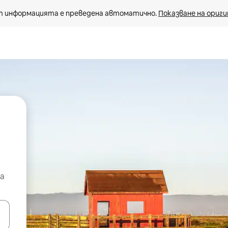
 информацията е преведена автоматично. 
Показване на ориги
а
е клавишите със стрелки нагоре и надолу или навигирайте с д