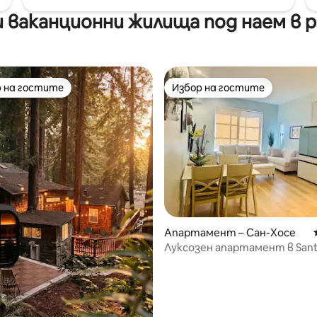
ваканционни жилища под наем в р
 на гостите
Избор на гостите
улярен избор на гостите
Избор на гостите
Апартамент – Сан-Хосе
Луксозен апартамент в San