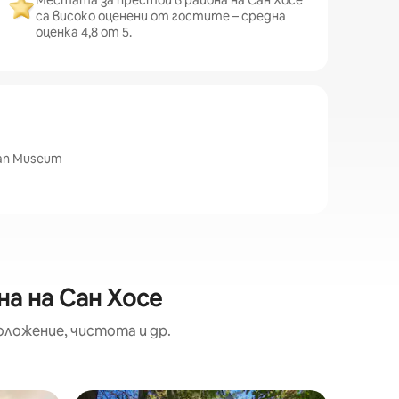
Местата за престой в района на Сан Хосе
са високо оценени от гостите – средна
оценка 4,8 от 5.
ian Museum
а на Сан Хосе
оложение, чистота и др.