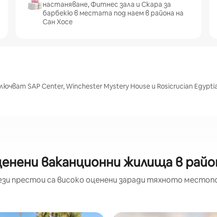
настаняване, Фитнес зала и Скара за
барбекю в местата под наем в района на
Сан Хосе
ючват SAP Center, Winchester Mystery House и Rosicrucian Egypt
ценени ваканционни жилища в район
ези престои са високо оценени заради тяхното местоп