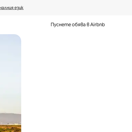
налния език
Пуснете обява в Airbnb
окосване или плъзгане.