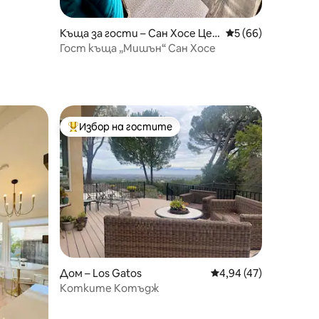
Къща за гости – Сан Хосе Цен
Средна оценка: 5
5 (66)
тър
Гост къща „Мишън“ Сан Хосе
Избор на гостите
Най-популярен избор на гостите
Дом – Los Gatos
Средна оценка: 4,94
4,94 (47)
Котките Котъдж