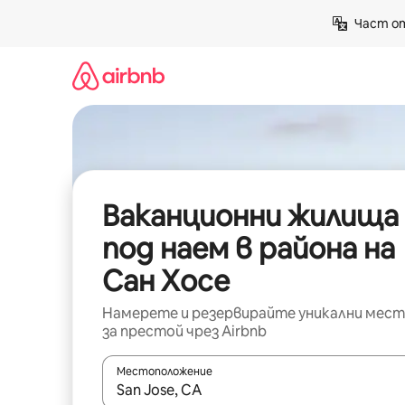
Пропускане
Част от
към
съдържанието
Ваканционни жилища
под наем в района на
Сан Хосе
Намерете и резервирайте уникални мест
за престой чрез Airbnb
Местоположение
Когато резултатите се покажат, използвайт