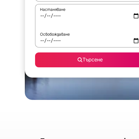
Настаняване
Освобождаване
Търсене