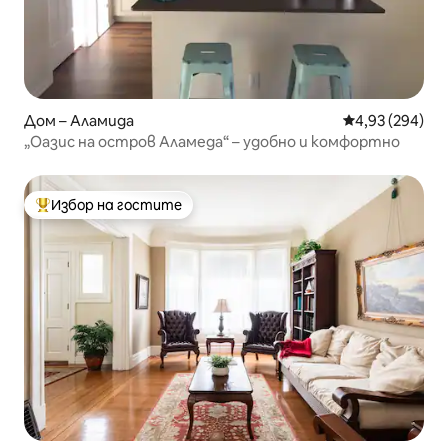
Дом – Аламида
Средна оценка
4,93 (294)
„Оазис на остров Аламеда“ – удобно и комфортно
Избор на гостите
Най-популярен избор на гостите