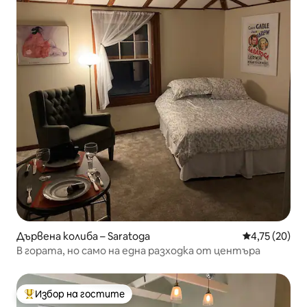
Дървена колиба – Saratoga
Средна оценк
4,75 (20)
В гората, но само на една разходка от центъра
Избор на гостите
Най-популярен избор на гостите