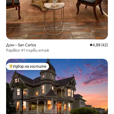
Дом – San Carlos
Средна оценк
4,88 (42)
Papillion #1 първи етаж
Избор на гостите
Най-популярен избор на гостите