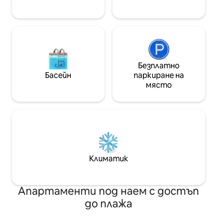
за $ 0,40/kWh. Добре дошли!
вход. Няма с
Безплатно
Басейн
паркиране на
място
Климатик
Апартаменти под наем с достъп
до плажа