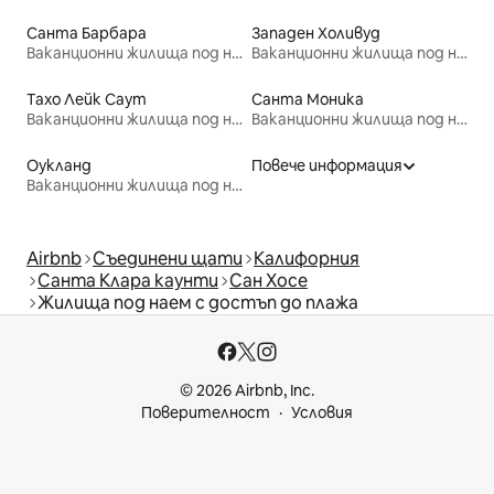
Санта Барбара
Западен Холивуд
Ваканционни жилища под наем
Ваканционни жилища под наем
Тахо Лейк Саут
Санта Моника
Ваканционни жилища под наем
Ваканционни жилища под наем
Оукланд
Повече информация
Ваканционни жилища под наем
Airbnb
Съединени щати
Калифорния
Санта Клара каунти
Сан Хосе
Жилища под наем с достъп до плажа
© 2026 Airbnb, Inc.
Поверителност
Условия