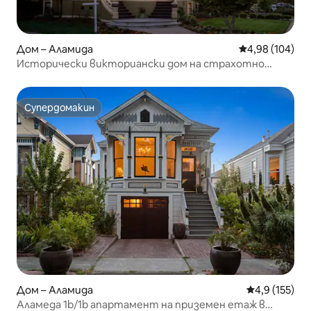
Дом – Аламида
Средна оценка
4,98 (104)
Исторически викториански дом на страхотно
място
Супердомакин
Супердомакин
Дом – Аламида
Средна оценк
4,9 (155)
Аламеда 1b/1b апартамент на приземен етаж в