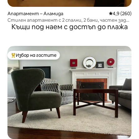
Апартамент – Аламида
Средна оценк
4,9 (260)
Стилен апартамент с 2 спални, 2 бани, частен заден
Къщи под наем с достъп до плажа
двор
Избор на гостите
Най-популярен избор на гостите