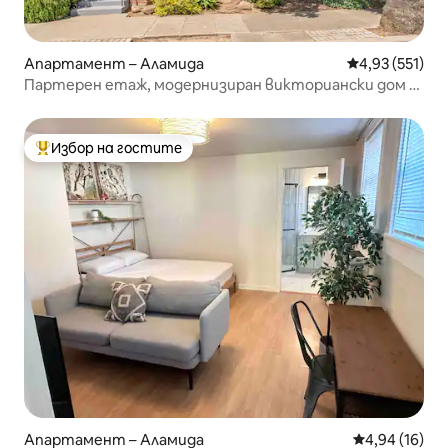
Апартамент – Аламида
Средна оценка
4,93 (551)
Партерен етаж, модернизиран викториански дом в
Аламеда, 2 спални/1 баня
Избор на гостите
Най-популярен избор на гостите
Апартамент – Аламида
Средна оценк
4,94 (16)