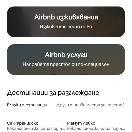
Airbnb изживявания
Изживейте нещо ново
Airbnb услуги
Направете престоя си по-специален
Дестинации за разглеждане
Близки дестинации
Други типове места за престой
Сан Франциско
Мамут Лейкс
Ваканционни жилища под наем
Ваканционни жилища под наем