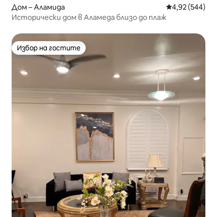
Дом – Аламида
Средна оценка
4,92 (544)
Исторически дом в Аламеда близо до плаж
Избор на гостите
Избор на гостите