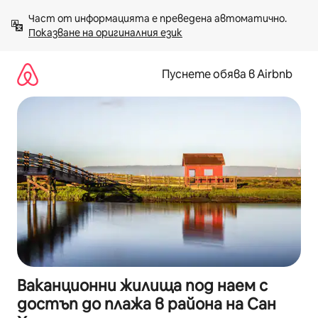
Пропускане
Част от информацията е преведена автоматично. 
към
Показване на оригиналния език
съдържанието
Пуснете обява в Airbnb
Ваканционни жилища под наем с
достъп до плажа в района на Сан