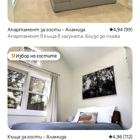
Апартамент за гости – Аламида
Средна оценк
4,94 (99)
Апартамент в къща в лагуната. Близо до плажа
Избор на гостите
Най-популярен избор на гостите
Къща за гости – Аламида
Средна оценка
4,96 (112)