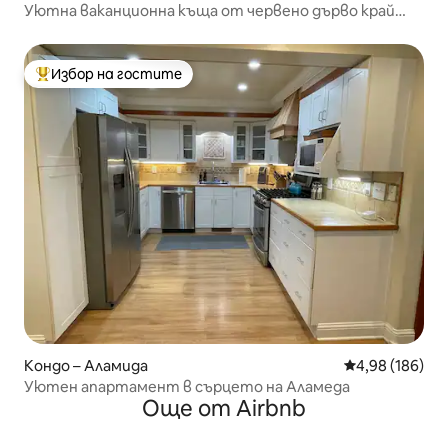
Уютна ваканционна къща от червено дърво край
залива
Избор на гостите
Най-популярен избор на гостите
Кондо – Аламида
Средна оценка
4,98 (186)
Уютен апартамент в сърцето на Аламеда
Още от Airbnb