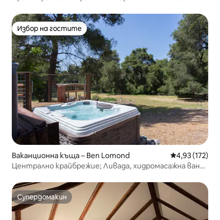
Избор на гостите
Избор на гостите
Ваканционна къща – Ben Lomond
Средна оценка
4,93 (172)
Централно крайбрежие; Ливада, хидромасажна вана,
любезни домашни любимци Welcom
Супердомакин
Супердомакин