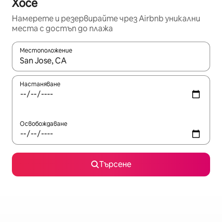
Хосе
Намерете и резервирайте чрез Airbnb уникални
места с достъп до плажа
Местоположение
Когато резултатите се покажат, използвайте клавишите 
Настаняване
Освобождаване
Търсене