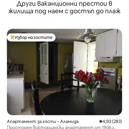
Други ваканционни престои в
викторианска сграда от 1885 г.
жилища под наем с достъп до плаж
Избор на гостите
Най-популярен избор на гостите
Апартамент за гости – Аламида
Средна оценка
4,93 (283)
Просторен викториански апартамент от 1906 г.