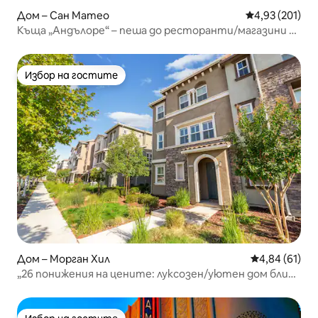
Дом – Сан Матео
Средна оценка
4,93 (201)
Къща „Андълоре“ – пеша до ресторанти/магазини в
Бърлингейм
Избор на гостите
Избор на гостите
Дом – Морган Хил
Средна оценк
4,84 (61)
„26 понижения на цените: луксозен/уютен дом близо
до Сан Хосе