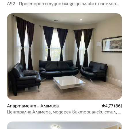
A92 – Просторно студио близо до плажа с напълно
оборудвана кухня
Апартамент – Аламида
Средна оценк
4,77 (86)
Централна Аламеда, модерен викториански стил, 4
спални, блок А