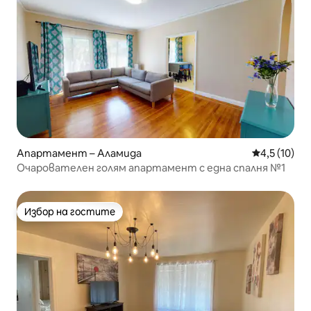
Апартамент – Аламида
Средна оцен
4,5 (10)
Очарователен голям апартамент с една спалня №1
Избор на гостите
Избор на гостите