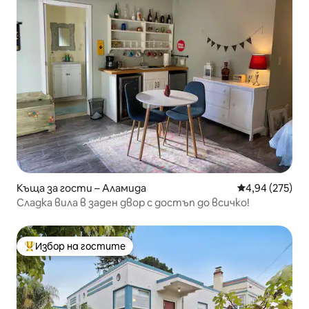
Къща за гости – Аламида
Средна оценка
4,94 (275)
Сладка вила в заден двор с достъп до всичко!
Избор на гостите
Най-популярен избор на гостите