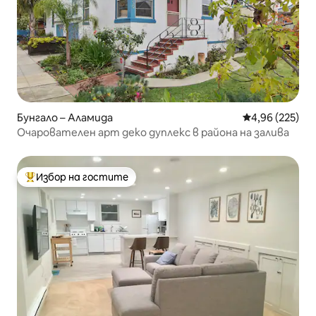
Бунгало – Аламида
Средна оценка
4,96 (225)
Очарователен арт деко дуплекс в района на залива
Избор на гостите
Най-популярен избор на гостите