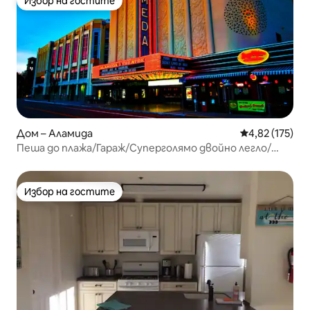
Избор на гостите
Избор на гостите
Дом – Аламида
Средна оценка
4,82 (175)
Пеша до плажа/Гараж/Суперголямо двойно легло/
Ферибот до Сан Франциско
Избор на гостите
Избор на гостите