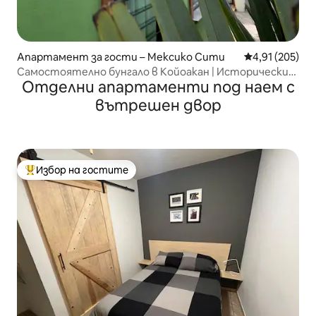
Апартамент за гости – Мексико Сити
Средна оценка
4,91 (205)
Самостоятелно бунгало в Койоакан | Исторически
Отделни апартаменти под наем с
чар.
вътрешен двор
Избор на гостите
Най-популярен избор на гостите