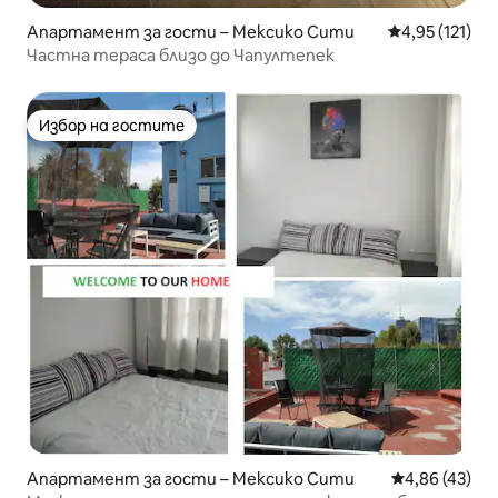
Апартамент за гости – Мексико Сити
Средна оценка
4,95 (121)
Частна тераса близо до Чапултепек
Избор на гостите
Избор на гостите
Апартамент за гости – Мексико Сити
Средна оценк
4,86 (43)