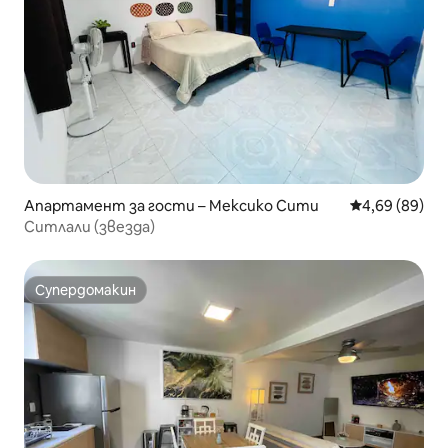
Апартамент за гости – Мексико Сити
Средна оценк
4,69 (89)
Ситлали (звезда)
Супердомакин
Супердомакин