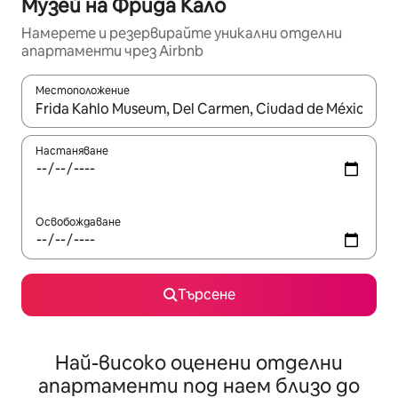
Музей на Фрида Кало
Намерете и резервирайте уникални отделни
апартаменти чрез Airbnb
Местоположение
Когато резултатите се покажат, използвайте клавишите 
Настаняване
Освобождаване
Търсене
Най-високо оценени отделни
апартаменти под наем близо до