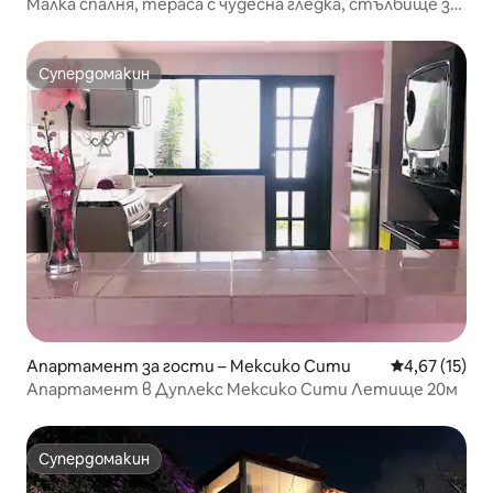
Малка спалня, тераса с чудесна гледка, стълбище за
качване
Супердомакин
Супердомакин
Апартамент за гости – Мексико Сити
Средна оценк
4,67 (15)
Апартамент в Дуплекс Мексико Сити Летище 20м
Супердомакин
Супердомакин