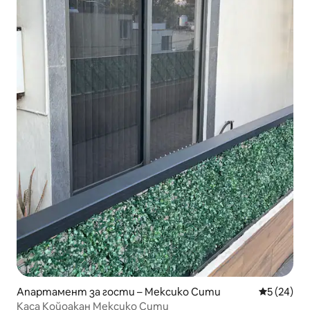
Апартамент за гости – Мексико Сити
Средна оц
5 (24)
Каса Койоакан Мексико Сити