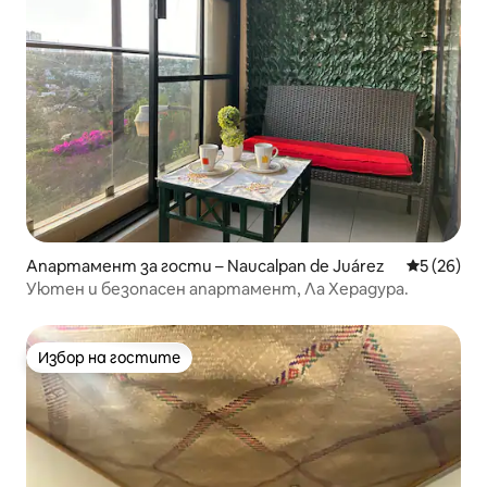
Апартамент за гости – Naucalpan de Juárez
Средна оц
5 (26)
Уютен и безопасен апартамент, Ла Херадура.
Избор на гостите
Избор на гостите