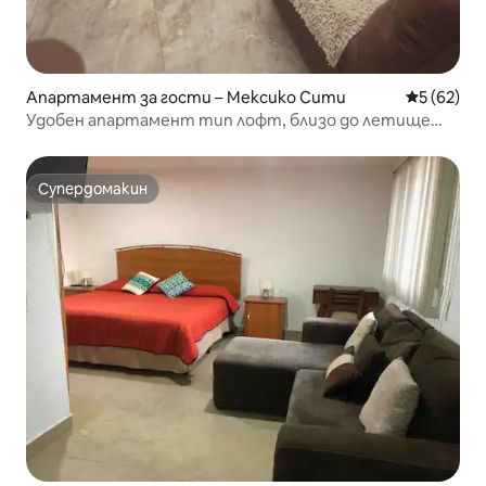
Апартамент за гости – Мексико Сити
Средна оц
5 (62)
Удобен апартамент тип лофт, близо до летище
CDMX
Супердомакин
Супердомакин