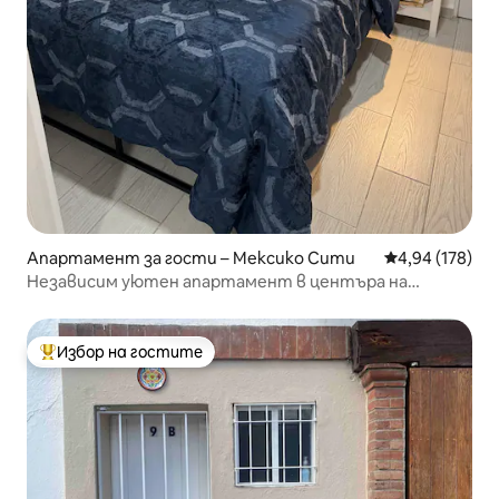
Апартамент за гости – Мексико Сити
Средна оценка
4,94 (178)
Независим уютен апартамент в центъра на
Мексико Сити
Избор на гостите
Най-популярен избор на гостите