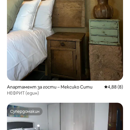
Апартамент за гости – Мексико Сити
Средна оцен
4,88 (8)
НЕФРИТ (един)
Супердомакин
Супердомакин