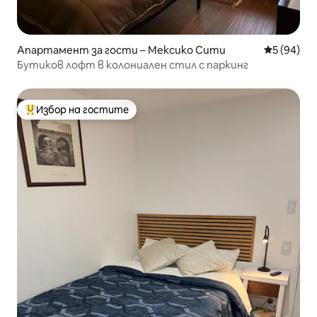
Апартамент за гости – Мексико Сити
Средна оц
5 (94)
Бутиков лофт в колониален стил с паркинг
Избор на гостите
Най-популярен избор на гостите