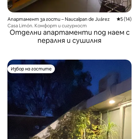
Апартамент за гости – Naucalpan de Juárez
Средна оц
5 (14)
Casa Limón. Комфорт и сигурност
Отделни апартаменти под наем с
пералня и сушилня
Избор на гостите
Избор на гостите