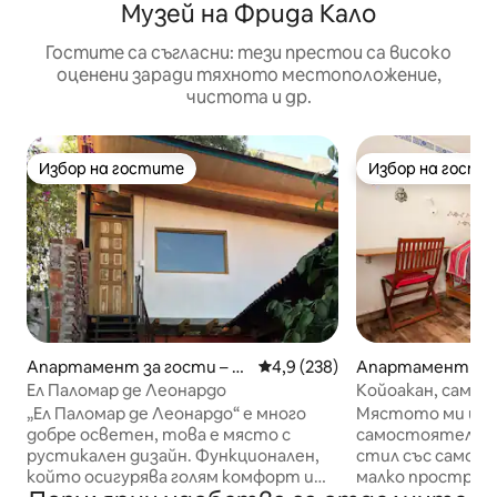
Музей на Фрида Кало
Гостите са съгласни: тези престои са високо
оценени заради тяхното местоположение,
чистота и др.
Избор на гостите
Избор на гости
Избор на гостите
Избор на гости
Апартамент за гости – М
Средна оценка: 4,9 от 5, 238
4,9 (238)
Апартамент за 
ексико Сити
Мексико Сити
Ел Паломар де Леонардо
Койоакан, самос
печка и вана
„Ел Паломар де Леонардо“ е много
Мястото ми ще в
добре осветен, това е място с
самостоятелна 
рустикален дизайн. Функционален,
стил със самост
който осигурява голям комфорт и
малко простран