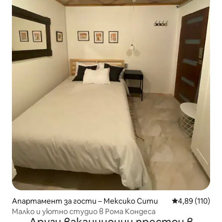
Апартамент за гости – Мексико Сити
Средна оценка
4,89 (110)
Малко и уютно студио в Рома Кондеса