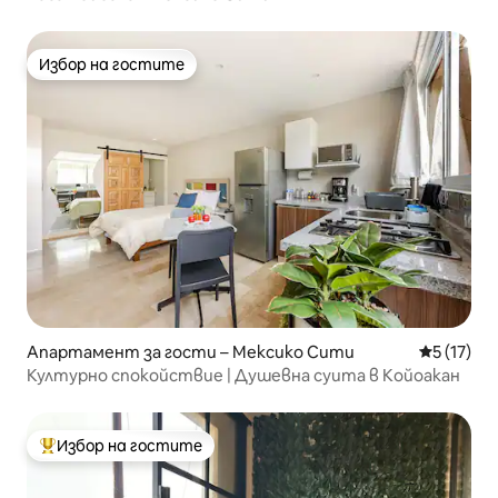
Избор на гостите
Избор на гостите
Апартамент за гости – Мексико Сити
Средна оц
5 (17)
Културно спокойствие | Душевна суита в Койоакан
Избор на гостите
Най-популярен избор на гостите