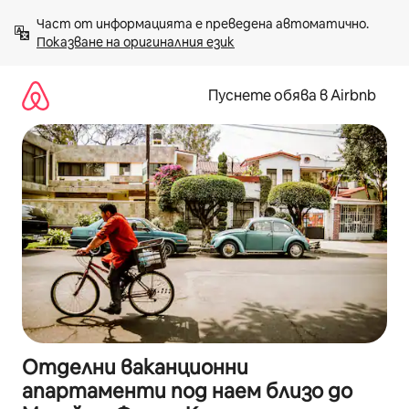
Пропускане
Част от информацията е преведена автоматично. 
към
Показване на оригиналния език
съдържанието
Пуснете обява в Airbnb
Отделни ваканционни
апартаменти под наем близо до