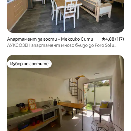
Апартамент за гости – Мексико Сити
Средна оценка
4,88 (117)
ЛУКСОЗЕН апартамент много близо до Foro Sol и
летището.
Избор на гостите
Избор на гостите