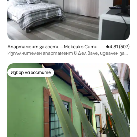
Апартамент за гости – Мексико Сити
Средна оценка
4,81 (507)
Изпълнителен апартамент в Дел Вале, идеален за
двойки
Избор на гостите
Избор на гостите