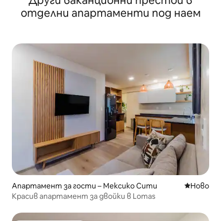
Други ваканционни престои в
отделни апартаменти под наем
Апартамент за гости – Мексико Сити
Ново мяс
Ново
Красив апартамент за двойки в Lomas