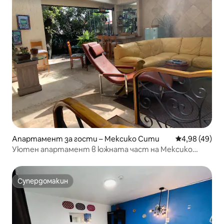
Апартамент за гости – Мексико Сити
Средна оценк
4,98 (49)
Уютен апартамент в южната част на Мексико
Сити Отделен вход
Супердомакин
Супердомакин