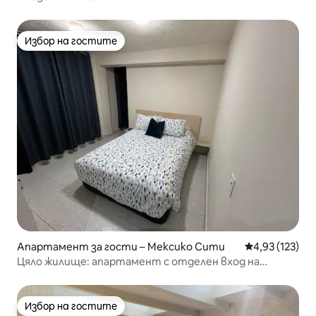
Избор на гостите
Избор на гостите
Апартамент за гости – Мексико Сити
Средна оценка
4,93 (123)
Цяло жилище: апартамент с отделен вход на
приземния етаж
Избор на гостите
Избор на гостите