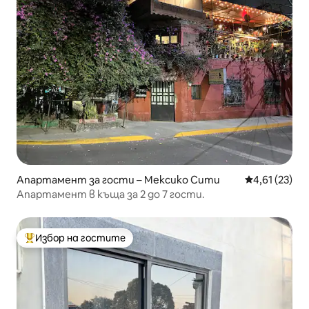
Апартамент за гости – Мексико Сити
Средна оценк
4,61 (23)
Апартамент в къща за 2 до 7 гости.
Избор на гостите
Най-популярен избор на гостите