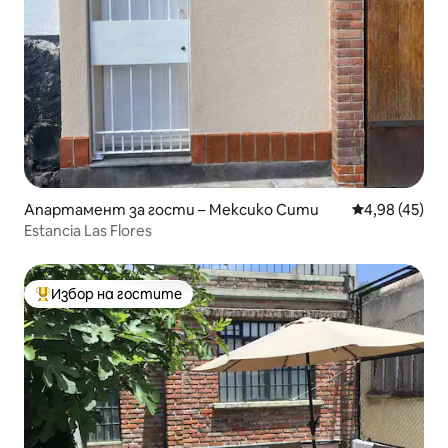
Апартамент за гости – Мексико Сити
Средна оценк
4,98 (45)
Estancia Las Flores
Избор на гостите
Най-популярен избор на гостите