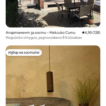
Апартамент за гости – Мексико Сити
Средна оценка
4,95 (128)
Индийско студио, разположено в Койоакан
Избор на гостите
Избор на гостите