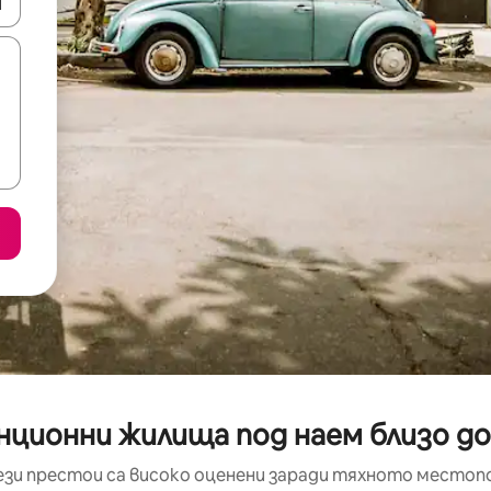
е клавишите със стрелки нагоре и надолу или навигирайте с д
нционни жилища под наем близо д
ези престои са високо оценени заради тяхното местоп