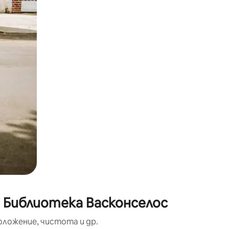
окосване или плъзгане.
о Библиотека Васконселос
оложение, чистота и др.