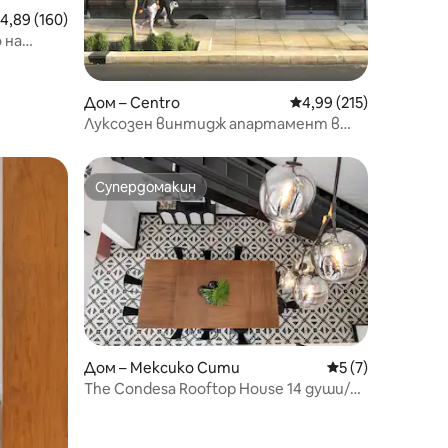
редна оценка: 4,89 от 5, 160 отзива
4,89 (160)
 на
Дом – Centro
Средна оценка: 4,99 
4,99 (215)
Луксозен винтидж апартамент в
дом в историческия център
Супердомакин
тите
Супердомакин
Дом – Мексико Сити
Средна оценка: 
5 (7)
The Condesa Rooftop House 14 души/
климатик/5 спални