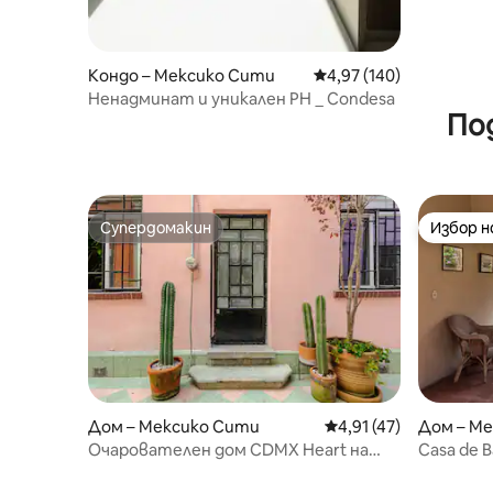
Кондо – Мексико Сити
Средна оценка: 4,97 о
4,97 (140)
Ненадминат и уникален PH _ Condesa
По
Супердомакин
Избор 
Супердомакин
Избор 
Дом – Мексико Сити
Средна оценка: 4,91 
4,91 (47)
Дом – М
Очарователен дом CDMX Heart на
Casa de 
няколко крачки от всичко! 2 спални
мексика