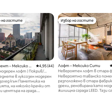
 на гостите
Избор на гостите
улярен избор на гостите
Избор на гостите
Лофт – Мексико Сити
С
ент – Мексико Си
Средна оценка: 4,95 от 5, 44 отзива
4,95 (44)
Невероятен лофт в стара ф
одерен лофт | Покрив/
360° зелен покрив
 Изглед към
Невероятно таванско поме
еднете в луксозен модерен
ителност
разположено в стара фабрик
зглед към Паметника на
дрехи, реновирана като мод
ята, на няколко крачки от
жилищна сграда LEED. Тази с
и центъра на града.
рециклира цялата вода и я и
е се на спиращи дъха гледки
т 5, 105 отзива
отново за градската
а от собствения си балкон.
селскостопанска зона на пок
то ново, тихо и слънчево
Мебелите на тавана бяха
зполага с дизайнерски