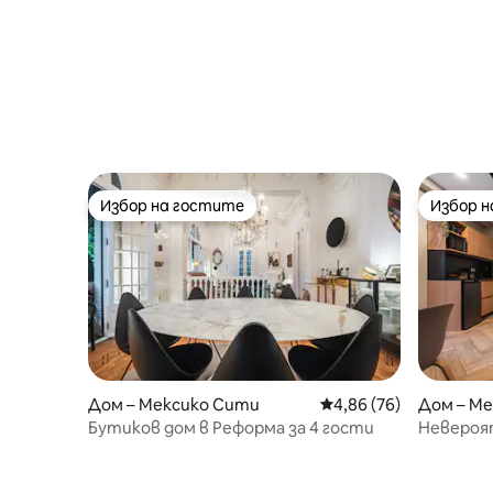
Избор на гостите
Избор 
Избор на гостите
Избор 
Дом – Мексико Сити
Средна оценка: 4,86 
4,86 (76)
Дом – М
Бутиков дом в Реформа за 4 гости
Невероят
Independe