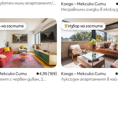
и уютен мини апартамент/
Кондо – Мексико Сити
С
 Реформа
Несравними гледки в ексклу
апартамент с балкон, подхо
работа от дома
 на гостите
Избор на гостите
улярен избор на гостите
Най-популярен избор на гос
Мексико Сити
Средна оценка: 4,95 от 5, 169 отзива
4,95 (169)
Кондо – Мексико Сити
С
нт с червен диван, 2
Луксозен апартамент в най
баня · идеален за домашен
район