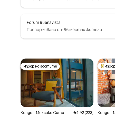
Forum Buenavista
Препоръчвано от 96 местни жители
Избор на гостите
Избор
Избор на гостите
Най-поп
Кондо – Мексико Сити
Средна оценка: 4,92 о
4,92 (223)
Кондо – 