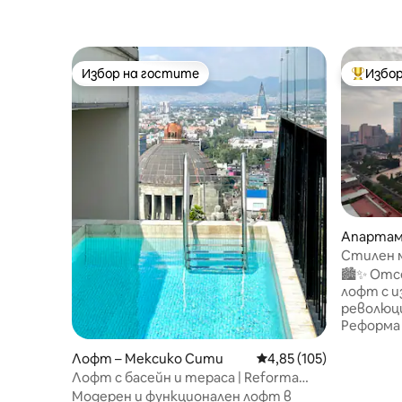
Избор на гостите
Избор
Избор на гостите
Най-поп
Апартам
ти
Стилен м
фитнес |
🏙️✨ Отс
забележ
лофт с и
революци
Реформа 
Насладет
Лофт – Мексико Сити
Средна оценка: 4,85 о
4,85 (105)
към град
Това чис
Лофт с басейн и тераса | Reforma
място ра
Downtown CDMX
Модерен и функционален лофт в