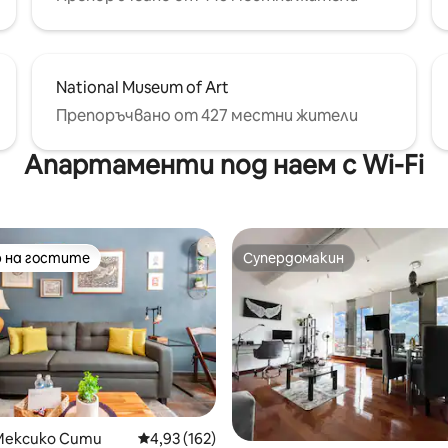
National Museum of Art
Препоръчвано от 427 местни жители
Апартаменти под наем с Wi-Fi
 на гостите
Супердомакин
улярен избор на гостите
Супердомакин
т 5, 223 отзива
Мексико Сити
Средна оценка: 4,93 от 5, 162 отзива
4,93 (162)