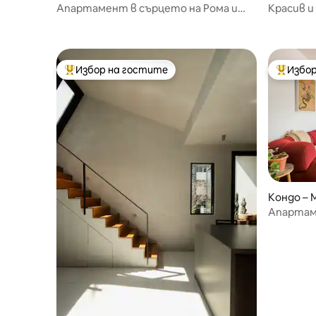
Апартамент в сърцето на Рома и
Красив 
Кондеса
близо до
Избор на гостите
Избор
Най-популярен избор на гостите
Най-поп
Кондо – 
Апартаме
спални, 
офис