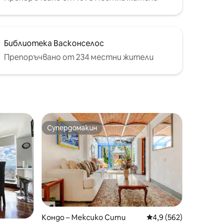
Библиотека Васконселос
Препоръчвано от 234 местни жители
Супердомакин
Супердомакин
Кондо – Мексико Сити
Средна оценка: 4,9 
4,9 (562)