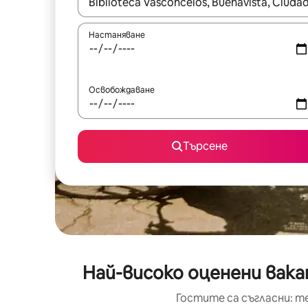
Когато резултатите се покажат, използвайт
Настаняване
Освобождаване
Търсене
Най-високо оценени вака
Гостите са съгласни: т