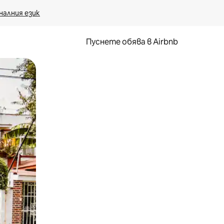
налния език
Пуснете обява в Airbnb