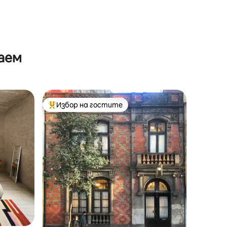
аем
Избор на гостите
Най-популярен избор на гостите