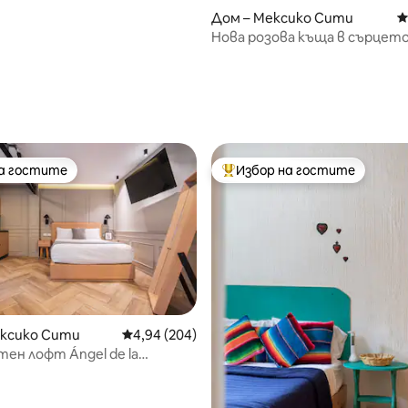
Дом – Мексико Сити
С
Нова розова къща в сърцето
квартал Рома
на гостите
Избор на гостите
на гостите
Най-популярен избор на гос
от 5, 76 отзива
ексико Сити
Средна оценка: 4,94 от 5, 204 отзива
4,94 (204)
ен лофт Ángel de la
ncia | G