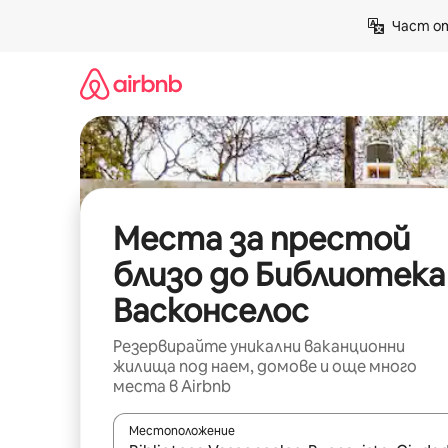
Пропускане
Част от
към
съдържанието
Места за престой
близо до Библиотека
Васконселос
Резервирайте уникални ваканционни
жилища под наем, домове и още много
места в Airbnb
Местоположение