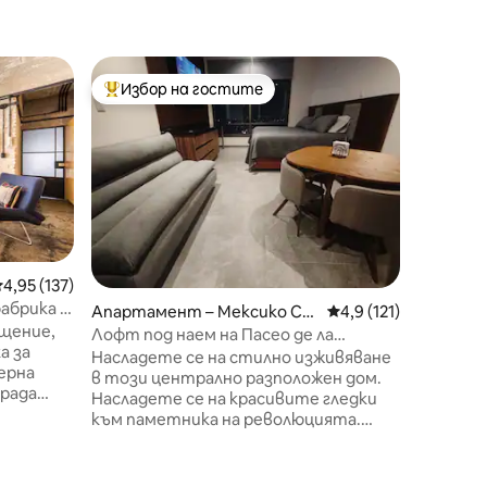
Апартам
Избор на гостите
Избо
Най-популярен избор на гостите
Най-по
ити
Зашемет
извест
Насладе
изживяв
просторе
разполо
на няко
Авеню и
мексикански пар
✔ 1 сам
редна оценка: 4,95 от 5, 137 отзива
4,95 (137)
(140 кв.
абрика и
Апартамент – Мексико Си
Средна оценка: 4,9 
4,9 (121)
наблюде
щение,
ти
1946 г., р
Лофт под наем на Пасео де ла
а за
озовете
Реформа
Насладете се на стилно изживяване
ерна
местни
в този централно разположен дом.
града
пътешес
Насладете се на красивите гледки
зползва
гледкит
към паметника на революцията.
си култ
Апартаментът разполага с всички
рива.
оферта.
услуги и удобства (басейн, джакузи,
бизнес център, спа, парна баня,