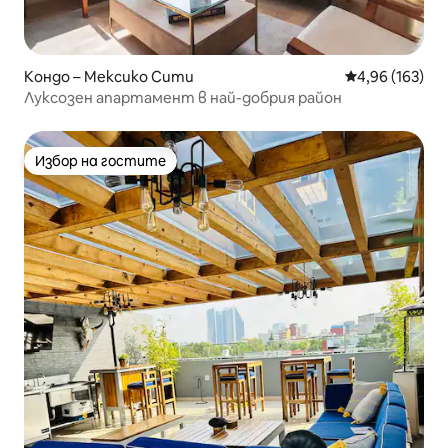
Кондо – Мексико Сити
Средна оценка
4,96 (163)
Луксозен апартамент в най-добрия район
Избор на гостите
Избор на гостите