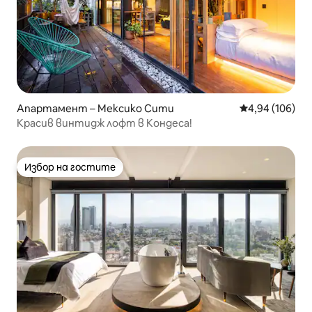
Апартамент – Мексико Сити
Средна оценка
4,94 (106)
Красив винтидж лофт в Кондеса!
Избор на гостите
Избор на гостите