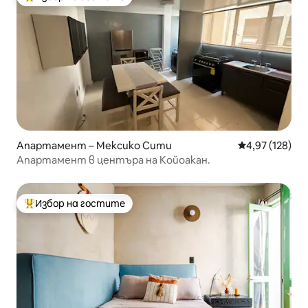
Най-популярен избор на гостите
Апартамент – Мексико Сити
Средна оценка
4,97 (128)
Апартамент в центъра на Койоакан.
Избор на гостите
Най-популярен избор на гостите