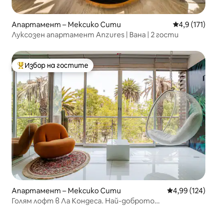
Апартамент – Мексико Сити
Средна оценк
4,9 (171)
Луксозен апартамент Anzures | Вана | 2 гости
Избор на гостите
Най-популярен избор на гостите
Апартамент – Мексико Сити
Средна оценка
4,99 (124)
Голям лофт в Ла Кондеса. Най-доброто
местоположение