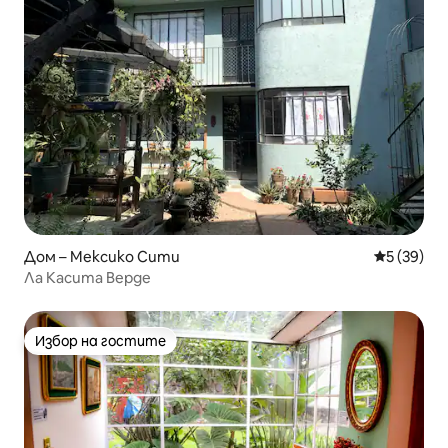
Дом – Мексико Сити
Средна оц
5 (39)
Ла Касита Верде
Избор на гостите
Избор на гостите