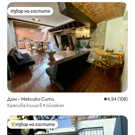
Избор на гостите
Избор на гостите
Дом – Мексико Сити
Средна оценка
4,94 (108)
Красива къща в Койоакан
Избор на гостите
Най-популярен избор на гостите