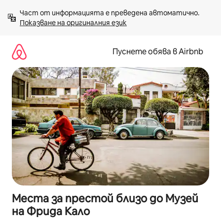
Пропускане
Част от информацията е преведена автоматично. 
към
Показване на оригиналния език
съдържанието
Пуснете обява в Airbnb
Места за престой близо до Музей
на Фрида Кало