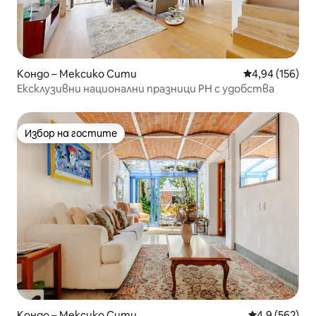
Кондо – Мексико Сити
Средна оценка
4,94 (156)
Ексклузивни национални празници PH с удобства
Избор на гостите
Избор на гостите
Кондо – Мексико Сити
Средна оценк
4,9 (562)