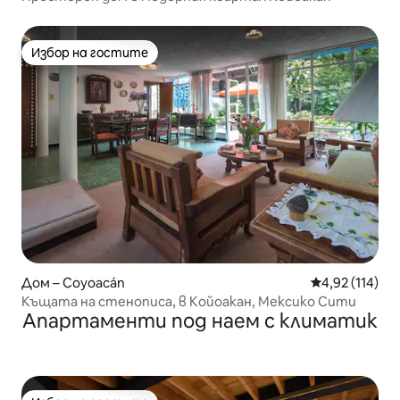
Избор на гостите
Избор на гостите
Дом – Coyoacán
Средна оценка
4,92 (114)
Къщата на стенописа, в Койоакан, Мексико Сити
Апартаменти под наем с климатик