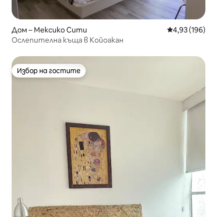
Дом – Мексико Сити
Средна оценка
4,93 (196)
Ослепителна къща в Койоакан
Избор на гостите
Избор на гостите