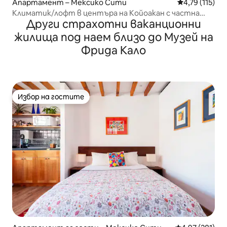
Апартамент – Мексико Сити
Средна оценка
4,79 (115)
Климатик/лофт в центъра на Койоакан с частна
Други страхотни ваканционни
тераса!
жилища под наем близо до Музей на
Фрида Кало
Избор на гостите
Избор на гостите