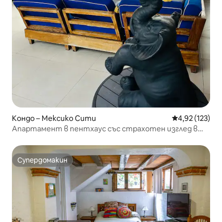
Кондо – Мексико Сити
Средна оценка
4,92 (123)
Апартамент в пентхаус със страхотен изглед в
Кондеса, Мексико
Супердомакин
Супердомакин