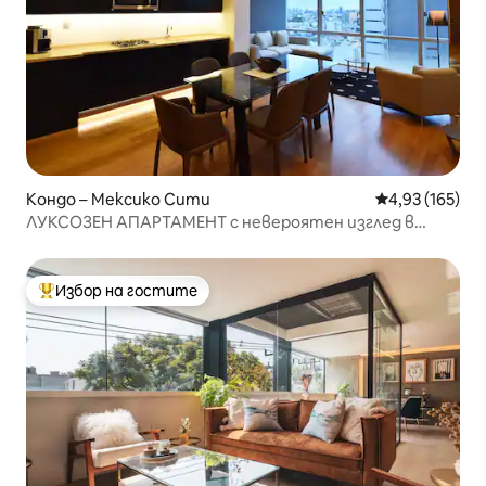
Кондо – Мексико Сити
Средна оценка
4,93 (165)
ЛУКСОЗЕН АПАРТАМЕНТ с невероятен изглед в
Insurgentes
Избор на гостите
Най-популярен избор на гостите