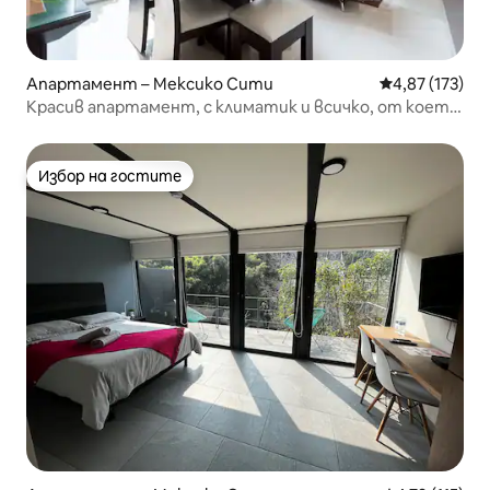
Апартамент – Мексико Сити
Средна оценка
4,87 (173)
Красив апартамент, с климатик и всичко, от което
се нуждаете
Избор на гостите
Избор на гостите