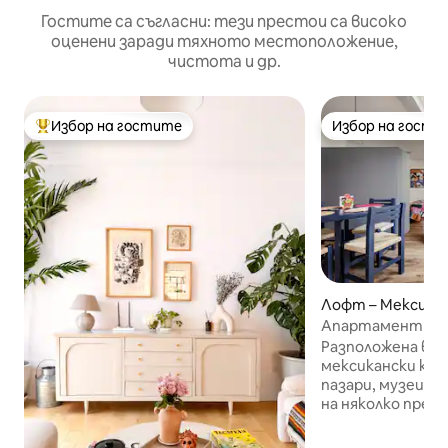
Гостите са съгласни: тези престои са високо
оценени заради тяхното местоположение,
чистота и др.
Избор на гостите
Избор на гости
Най-популярен избор на гостите
Избор на гости
Лофт – Мексико
Разположена в К
мексикански ква
пазари, музеи и 
на няколко прес
Кало, тази къща
за художника и 