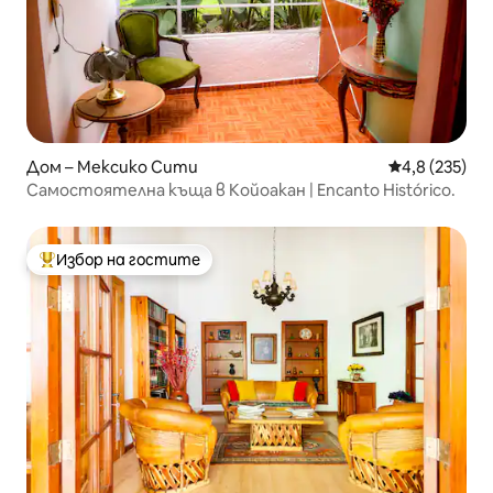
Дом – Мексико Сити
Средна оценк
4,8 (235)
Самостоятелна къща в Койоакан | Encanto Histórico.
Избор на гостите
Най-популярен избор на гостите