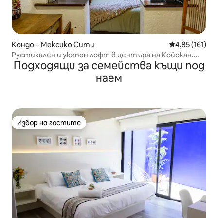
Кондо – Мексико Сити
Средна оценка
4,85 (161)
Рустикален и уютен лофт в центъра на Койокан.
Подходящи за семейства къщи под
Прекрасна градина
наем
Избор на гостите
Избор на гостите