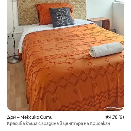
Дом – Мексико Сити
Средна оцен
4,78 (9)
Красива къща с градина в центъра на Койоакан