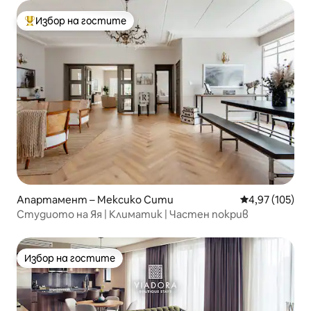
Избор на гостите
Най-популярен избор на гостите
Апартамент – Мексико Сити
Средна оценка
4,97 (105)
Студиото на Яя | Климатик | Частен покрив
Избор на гостите
Избор на гостите