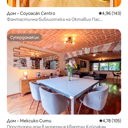
Дом – Coyoacán Centro
Средна оценка
4,96 (143)
Фантастична библиотека на Октавио Пас
@Койоакан
Супердомакин
Супердомакин
Дом – Мексико Сити
Средна оценка
4,78 (105)
Просторен дом в модерния квартал Койоакан