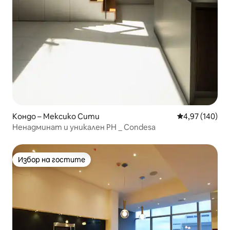
Кондо – Мексико Сити
Средна оценка
4,97 (140)
Ненадминат и уникален PH _ Condesa
Избор на гостите
Избор на гостите