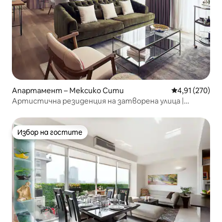
Апартамент – Мексико Сити
Средна оценка
4,91 (270)
Артистична резиденция на затворена улица |
Кондеса
Избор на гостите
Избор на гостите