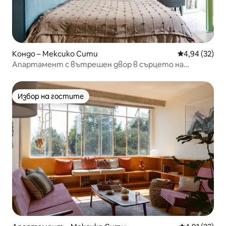
Кондо – Мексико Сити
Средна оценк
4,94 (32)
Апартамент с вътрешен двор в сърцето на
Койоакан
Избор на гостите
Избор на гостите