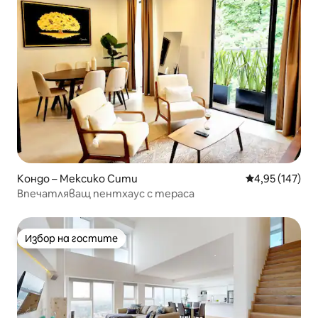
Кондо – Мексико Сити
Средна оценка
4,95 (147)
Впечатляващ пентхаус с тераса
Избор на гостите
Избор на гостите