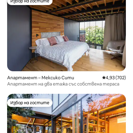
Избор на гостите
Избор на гостите
Апартамент – Мексико Сити
Средна оценка
4,93 (702)
Апартамент на два етажа със собствена тераса
Избор на гостите
Избор на гостите