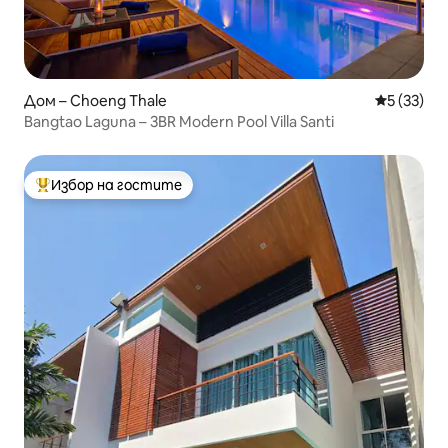
Дом – Choeng Thale
Средна оц
5 (33)
Bangtao Laguna – 3BR Modern Pool Villa Santi
Избор на гостите
Най-популярен избор на гостите