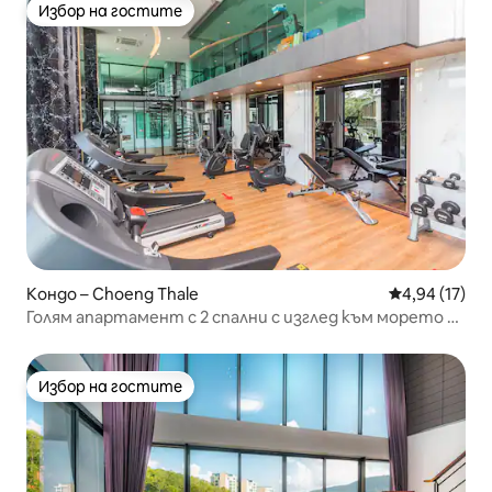
Избор на гостите
Избор на гостите
Кондо – Choeng Thale
Средна оценк
4,94 (17)
Голям апартамент с 2 спални с изглед към морето и
басейна, на пешеходно разстояние от плажа Сурин
Избор на гостите
Избор на гостите