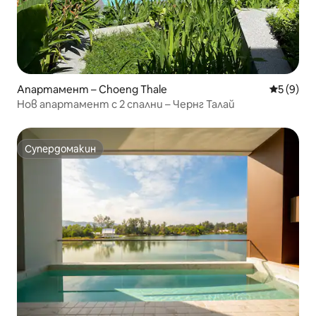
Апартамент – Choeng Thale
Средна о
5 (9)
Нов апартамент с 2 спални – Чернг Талай
Супердомакин
Супердомакин