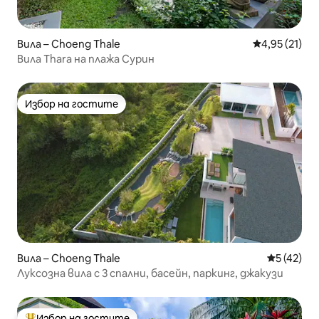
Вила – Choeng Thale
Средна оценк
4,95 (21)
Вила Thara на плажа Сурин
Избор на гостите
Избор на гостите
Вила – Choeng Thale
Средна оц
5 (42)
Луксозна вила с 3 спални, басейн, паркинг, джакузи
Избор на гостите