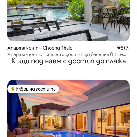
Апартамент – Choeng Thale
Средна о
5 (7)
Апартамент с 1 спалня и достъп до басейна в Title
Къщи под наем с достъп до плажа
Legendary в Порто
Избор на гостите
Най-популярен избор на гостите