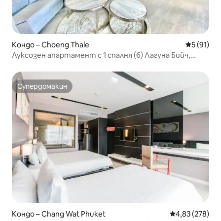
Кондо – Choeng Thale
Средна оц
5 (91)
Луксозен апартамент с 1 спалня (6) Лагуна Бийч,
Пукет
Супердомакин
Супердомакин
Кондо – Chang Wat Phuket
Средна оценка
4,83 (278)