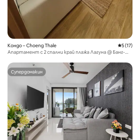
Кондо – Choeng Thale
Средна оц
5 (17)
Апартамент с 2 спални край плажа Лагуна @ Банг-
Тао
Супердомакин
Супердомакин