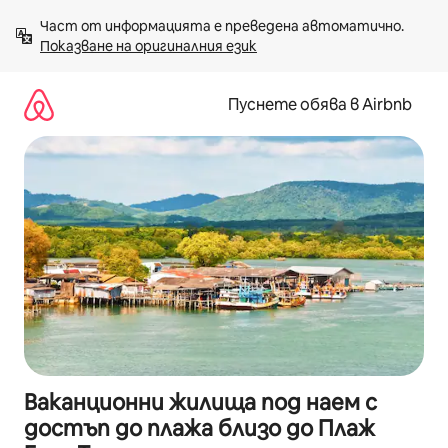
Пропускане
Част от информацията е преведена автоматично. 
към
Показване на оригиналния език
съдържанието
Пуснете обява в Airbnb
Ваканционни жилища под наем с
достъп до плажа близо до Плаж