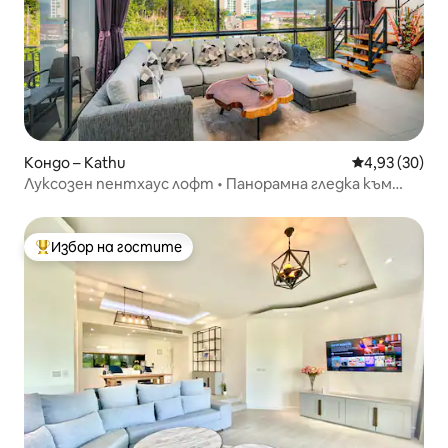
Кондо – Kathu
Средна оценк
4,93 (30)
Луксозен пентхаус лофт • Панорамна гледка към
планината и залива
Избор на гостите
Най-популярен избор на гостите