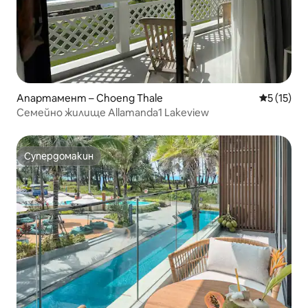
Апартамент – Choeng Thale
Средна оц
5 (15)
Семейно жилище Allamanda1 Lakeview
Супердомакин
Супердомакин