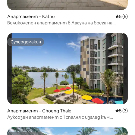
Апартамент – Kathu
Средна о
5 (5)
Великолепен апартамент в Лагуна на брега на
езерото
Супердомакин
Супердомакин
Апартамент – Choeng Thale
Средна о
5 (3)
Луксозен апартамент с 1 спалня с изглед към
морето