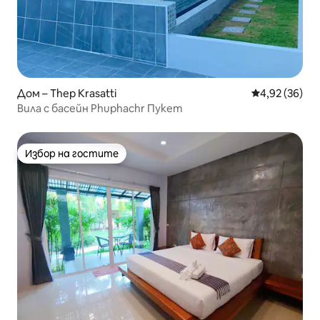
Дом – Thep Krasatti
Средна оценк
4,92 (36)
Вила с басейн Phuphachr Пукет
Избор на гостите
Избор на гостите