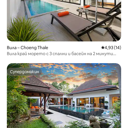
Вила – Choeng Thale
Средна оценк
4,93 (14)
Вила край морето с 3 спални и басейн на 2 минути
пеша от плажа Бангтао
Супердомакин
Супердомакин