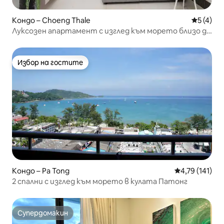
Кондо – Choeng Thale
Средна о
5 (4)
Луксозен апартамент с изглед към морето близо до
плажа, Лагуна
Избор на гостите
Избор на гостите
Кондо – Pa Tong
Средна оценка
4,79 (141)
2 спални с изглед към морето в кулата Патонг
Супердомакин
Супердомакин