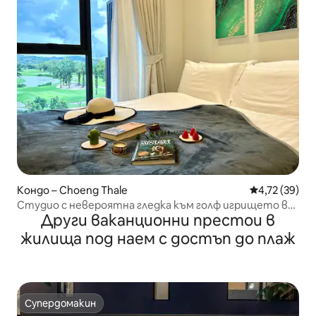
Кондо – Choeng Thale
Средна оценк
4,72 (39)
Студио с невероятна гледка към голф игрището в
Други ваканционни престои в
Лагуна Скайпарк
жилища под наем с достъп до плаж
Супердомакин
Супердомакин