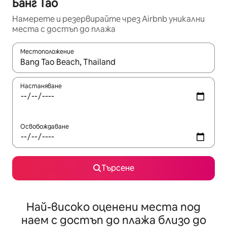
Банг Тао
Намерете и резервирайте чрез Airbnb уникални
места с достъп до плажа
Местоположение
Когато резултатите се покажат, използвайте клавишите 
Настаняване
Освобождаване
Търсене
Най-високо оценени места под
наем с достъп до плажа близо до