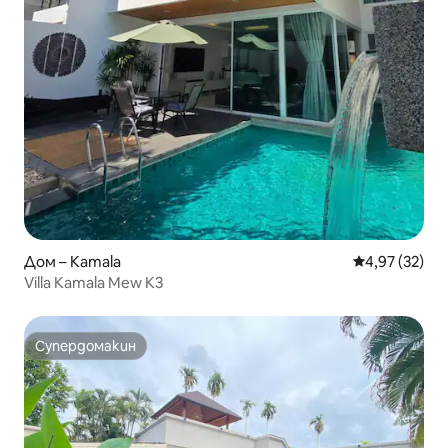
Дом – Kamala
Средна оценк
4,97 (32)
Villa Kamala Mew K3
Супердомакин
Супердомакин