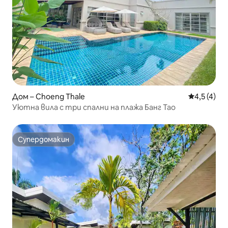
Дом – Choeng Thale
Средна оце
4,5 (4)
Уютна вила с три спални на плажа Банг Тао
Супердомакин
Супердомакин