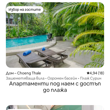
Избор на гостите
Избор на гостите
Дом – Choeng Thale
Средна оценк
4,94 (18)
Зашеметяваща вила • Огромен басейн • Плаж Сурин
Апартаменти под наем с достъп
до плажа