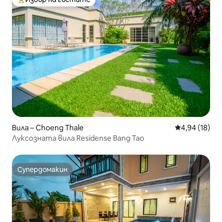
Най-популярен избор на гостите
Вила – Choeng Thale
Средна оценк
4,94 (18)
Луксозната вила Residense Bang Tao
Супердомакин
Супердомакин