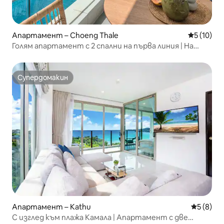
Апартамент – Choeng Thale
Средна оц
5 (10)
Голям апартамент с 2 спални на първа линия | На
няколко крачки от пясъка
Супердомакин
Супердомакин
Апартамент – Kathu
Средна о
5 (8)
С изглед към плажа Камала | Апартамент с две