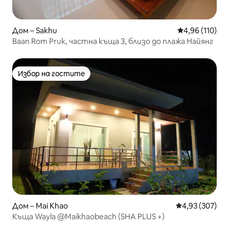
Дом – Sakhu
Средна оценка
4,96 (110)
Baan Rom Pruk, частна къща 3, близо до плажа Найянг
Избор на гостите
Избор на гостите
Дом – Mai Khao
Средна оценка
4,93 (307)
Къща Wayla @Maikhaobeach (SHA PLUS +)