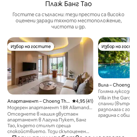
Плаж Банг Тао
Гостите са съгласни: тези престои са високо
оценени заради тяхното местоположение,
чистота и др.
Избор на гостите
Избор на гости
Избор на гостите
Избор на гости
Вила – Choeng Th
Голяма луксозна 
басейн. Пеша до 
Villa in the Garde
Апартамент – Choeng Thal
Средна оценка: 4,95 от 5, 4
4,95 (41)
спални (вътрешн
e
Модерен апартамент 1 BR Allamanda
разполага с гол
с изглед към голф игрището
Отседнете в нашия двустаен
градина с общ ба
апартамент в Лагуна Пукет, Банг
и достъп до соб
Тао, където стилът среща
стая. 2 големи 
спокойствието. Този скъпоценен
3 стаи за гости