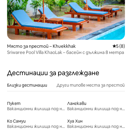
Място за престой – Khuekkhak
Средна о
5 (8)
Sriwaree Pool Villa KhaoLak – басейн с дължина 8 метра
Дестинации за разглеждане
Близки дестинации
Други типове места за престой
Пукет
Лангкави
Ваканционни жилища под наем
Ваканционни жилища под наем
Ко Самуи
Хуа Хин
Ваканционни жилища под наем
Ваканционни жилища под наем