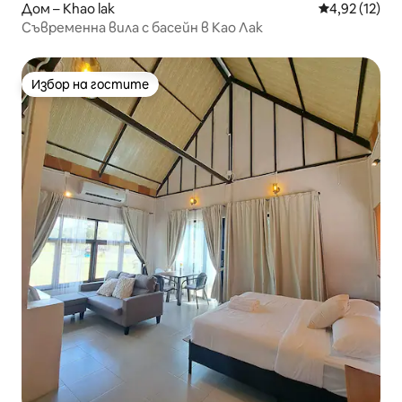
Дом – Khao lak
Средна оценк
4,92 (12)
Съвременна вила с басейн в Као Лак
Избор на гостите
Избор на гостите