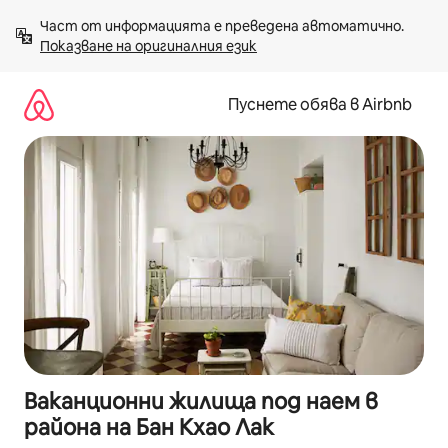
Пропускане
Част от информацията е преведена автоматично. 
към
Показване на оригиналния език
съдържанието
Пуснете обява в Airbnb
Ваканционни жилища под наем в
района на Бан Кхао Лак