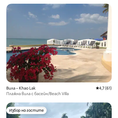
Вила – Khao Lak
Средна оцен
4,7 (61)
Плажна вила с басейн/Beach Villa
Избор на гостите
Избор на гостите