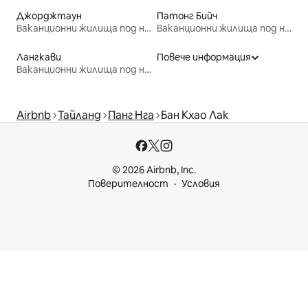
Джорджтаун
Патонг Бийч
Ваканционни жилища под наем
Ваканционни жилища под наем
Лангкави
Повече информация
Ваканционни жилища под наем
Airbnb
Тайланд
Панг Нга
Бан Кхао Лак
© 2026 Airbnb, Inc.
Поверителност
Условия