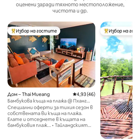
оценени заради тяхното местоположение,
чистота и др.
Избор на гостите
Избор на гос
Най-популярен избор на гостите
Най-популярен 
Дом – Thai Mueang
Средна оценка: 4,93 от 5, 4
4,93 (46)
Бамбукова къща на плажа @ Пханг
Нга (2 спални)
Специални оферти за тихия сезон в
собствената ви къща на плажа.
Елате и отседнете в къщата на
бамбуковия плаж... • Тайландският
плаж Муанг в провинция Панг Нга • На
35 минути от летище Пукет •