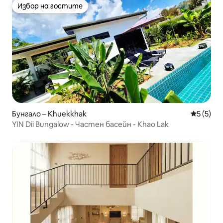
Избор на гостите
Избор на гостите
Бунгало – Khuekkhak
Средна о
5 (5)
YIN Dii Bungalow - Частен басейн - Khao Lak