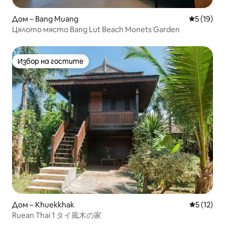
Дом – Bang Muang
Средна оц
5 (19)
Цялото място Bang Lut Beach Monets Garden
Избор на гостите
Избор на гостите
Дом – Khuekkhak
Средна оц
5 (12)
Ruean Thai 1 タイ風木の家