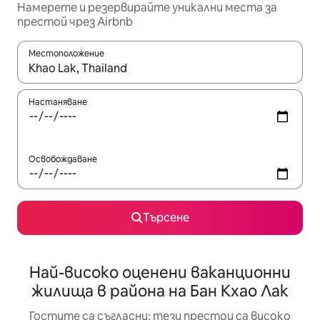
Намерете и резервирайте уникални места за
престой чрез Airbnb
Местоположение
Когато резултатите се покажат, използвайте клавишите 
Настаняване
Освобождаване
Търсене
Най-високо оценени ваканционни
жилища в района на Бан Кхао Лак
Гостите са съгласни: тези престои са високо