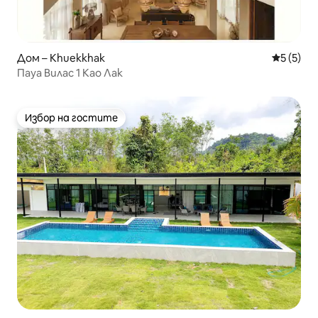
Дом – Khuekkhak
Средна о
5 (5)
Пауа Вилас 1 Као Лак
Избор на гостите
Избор на гостите