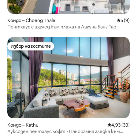
Кондо – Choeng Thale
Средна о
5 (9)
Пентхаус с изглед към плажа на Лагуна Банг Тао
Избор на гостите
Избор на гостите
Кондо – Kathu
Средна оценк
4,93 (30)
Луксозен пентхаус лофт • Панорамна гледка към