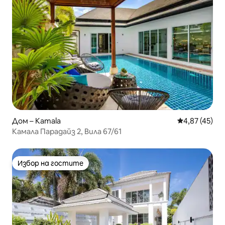
Дом – Kamala
Средна оценк
4,87 (45)
Камала Парадайз 2, Вила 67/61
Избор на гостите
Избор на гостите