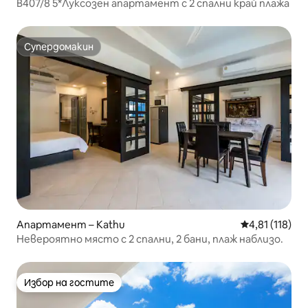
B407/8 5*Луксозен апартамент с 2 спални край плажа
Супердомакин
Супердомакин
Апартамент – Kathu
Средна оценка
4,81 (118)
Невероятно място с 2 спални, 2 бани, плаж наблизо.
Избор на гостите
Избор на гостите