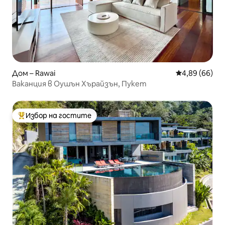
Дом – Rawai
Средна оценк
4,89 (66)
Ваканция в Оушън Хърайзън, Пукет
Избор на гостите
Най-популярен избор на гостите