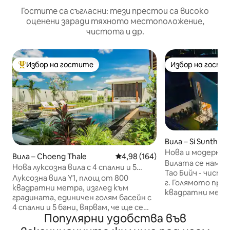
Гостите са съгласни: тези престои са високо
оценени заради тяхното местоположение,
чистота и др.
Избор на гостите
Избор на гости
Най-популярен избор на гостите
Избор на гости
Вила – Si Sunthon
Нова и модерна в
Вила – Choeng Thale
Средна оценка: 4,98 от 5, 164
4,98 (164)
Вилата се намира
Нова луксозна вила с 4 спални и 5
Тао Бийч - чисто
бани, с голям басейн, 800 кв.м., в
Луксозна вила Y1, площ от 800
г. Голямото пространство от 402
двора на вилата Y1, на остров Пукет
квадратни метра, изглед към
квадратни метра
градината, единичен голям басейн с
плувен басейн, 6
4 спални и 5 бани, вярвам, че ще се
всекидневна. Чисто новият дизайн,
Популярни удобства във
влюбите в нея, ще влезете във
интелигентната
вилата, ще бъдете шокирани от