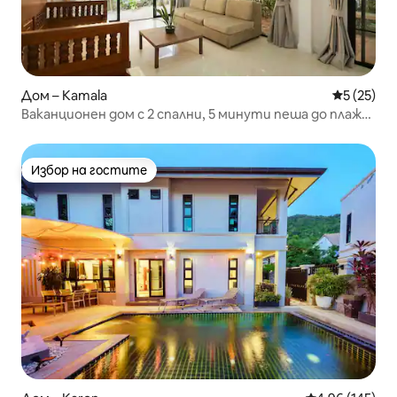
Дом – Kamala
Средна оц
5 (25)
Ваканционен дом с 2 спални, 5 минути пеша до плажа
Камала
Избор на гостите
Избор на гостите