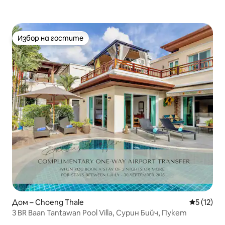
Избор на гостите
Избор на гостите
Дом – Choeng Thale
Средна оц
5 (12)
3 BR Baan Tantawan Pool Villa, Сурин Бийч, Пукет