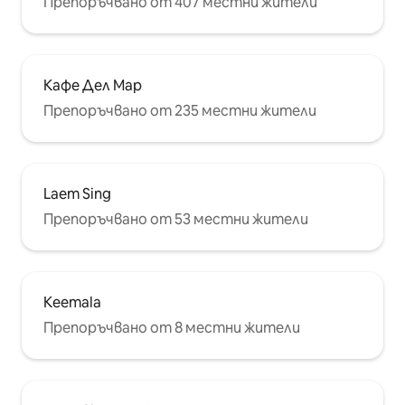
Препоръчвано от 407 местни жители
щастието да отседнете във вила
Y1
Кафе Дел Мар
Препоръчвано от 235 местни жители
Laem Sing
Препоръчвано от 53 местни жители
Keemala
Препоръчвано от 8 местни жители