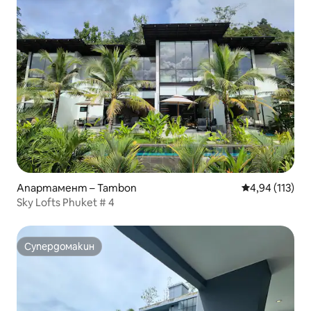
Апартамент – Tambon
Средна оценка
4,94 (113)
Sky Lofts Phuket # 4
Супердомакин
Супердомакин