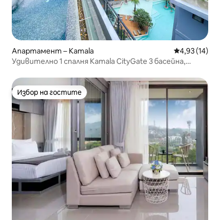
Апартамент – Kamala
Средна оценк
4,93 (14)
Удивително 1 спалня Kamala CityGate 3 басейна,
коворкинг
Избор на гостите
Избор на гостите