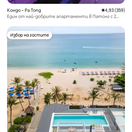
Кондо – Pa Tong
Средна оценка
4,93 (359)
Един от най-добрите апартаменти в Патонг с 2
спални и супер модем
Избор на гостите
Избор на гостите