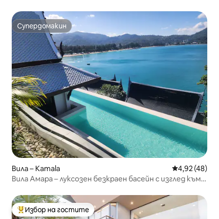
Супердомакин
Супердомакин
Вила – Kamala
Средна оценк
4,92 (48)
Вила Амара – луксозен безкраен басейн с изглед към
морето
Избор на гостите
Най-популярен избор на гостите