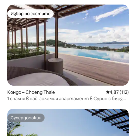
планината и залива
Избор на гостите
Избор на гостите
Кондо – Choeng Thale
Средна оценка
4,87 (112)
1 спалня в най-големия апартамент в Сурин с бърз
Wi-Fi
Супердомакин
Супердомакин