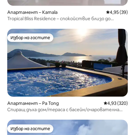
Апартамент – Kamala
Средна оценк
4,95 (39)
Tropical Bliss Residence – спокойствие близо до
океана.
Избор на гостите
Избор на гостите
Апартамент – Pa Tong
Средна оценка
4,93 (320)
Спиращ дъха дом/тераса с басейн/очарователна
градина
Избор на гостите
Избор на гостите