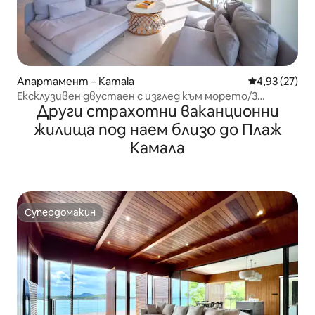
Апартамент – Kamala
Средна оценк
4,93 (27)
Ексклузивен двустаен с изглед към морето/3
Други страхотни ваканционни
минути пеша до плажа/множество супермаркети и
нощни пазари/просторен/вана
жилища под наем близо до Плаж
Камала
Супердомакин
Супердомакин