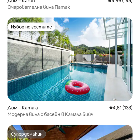
Дом – Karon
Средна оценка
4,96 (145)
Очарователна вила Патак
Избор на гостите
Избор на гостите
Дом – Kamala
Средна оценка
4,81 (133)
Модерна вила с басейн в Камала Бийч
Супердомакин
Супердомакин