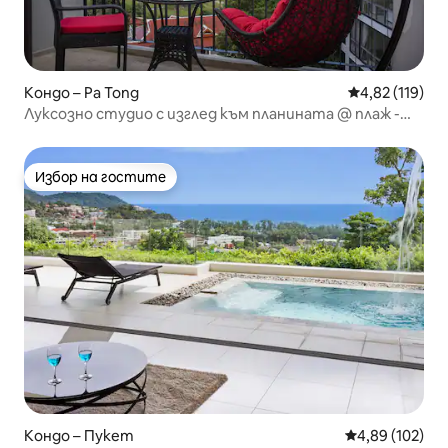
Кондо – Pa Tong
Средна оценка
4,82 (119)
Луксозно студио с изглед към планината @ плаж -
650 м
Избор на гостите
Избор на гостите
Кондо – Пукет
Средна оценка
4,89 (102)