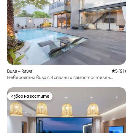
Вила – Rawai
Средна оц
5 (91)
Невероятна вила с 3 спални и самостоятелен
басейн в Рауай
Избор на гостите
Избор на гостите