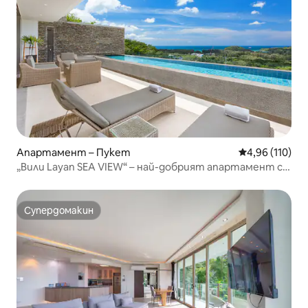
Апартамент – Пукет
Средна оценка
4,96 (110)
„Вили Layan SEA VIEW“ – най-добрият апартамент с 3
спални, 11-метров басейн
Супердомакин
Супердомакин