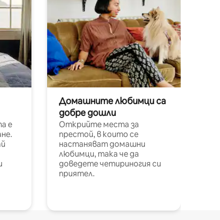
Домашните любимци са
добре дошли
а е
Открийте места за
не.
престой, в които се
ай
настаняват домашни
любимци, така че да
и
доведете четириногия си
приятел.