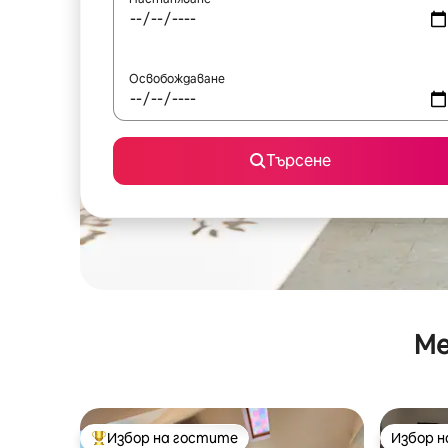
Освобождаване
Търсене
Ме
Избор на гостите
Избор 
Най-популярен избор на гостите
Избор 