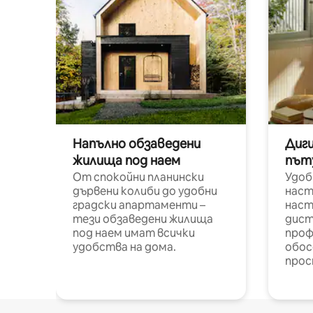
Напълно обзаведени
Диг
жилища под наем
път
От спокойни планински
Удоб
дървени колиби до удобни
наст
градски апартаменти –
наст
тези обзаведени жилища
дист
под наем имат всички
проф
удобства на дома.
обос
прос