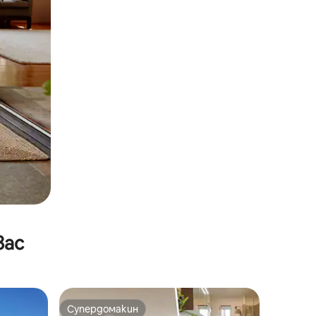
вас
Супердомакин
Супердомакин