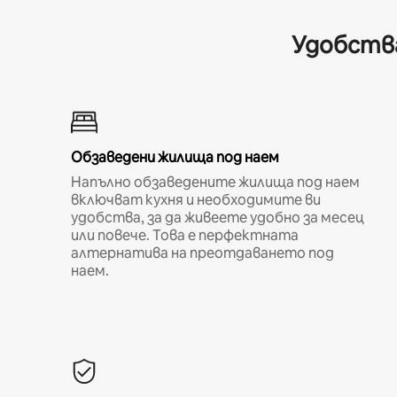
Удобства
Обзаведени жилища под наем
Напълно обзаведените жилища под наем
включват кухня и необходимите ви
удобства, за да живеете удобно за месец
или повече. Това е перфектната
алтернатива на преотдаването под
наем.