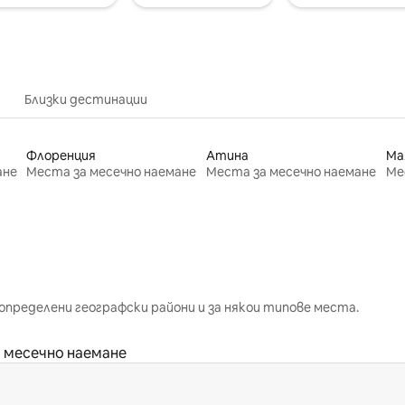
Близки дестинации
Флоренция
Атина
Ма
ане
Места за месечно наемане
Места за месечно наемане
Ме
определени географски райони и за някои типове места.
 месечно наемане