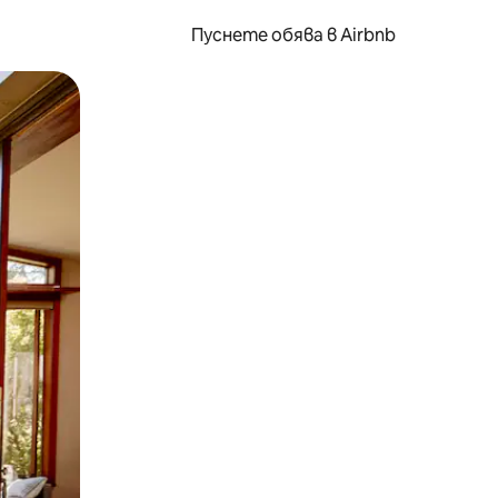
Пуснете обява в Airbnb
окосване или плъзгане.