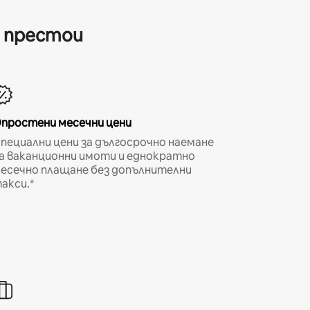
и престои
простени месечни цени
пециални цени за дългосрочно наемане
а ваканционни имоти и еднократно
есечно плащане без допълнителни
акси.*