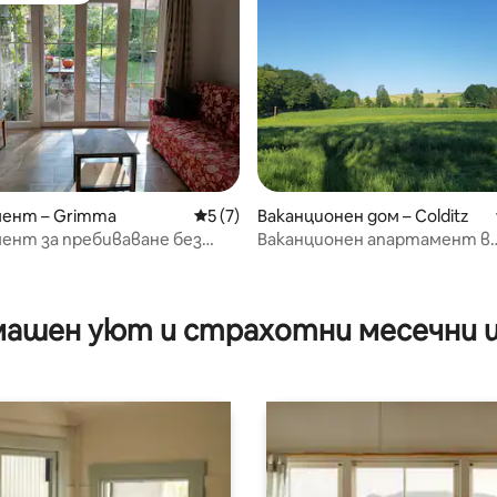
от 5, 21 отзива
ент – Grimma
Средна оценка: 5 от 5, 7 отзива
5 (7)
Ваканционен дом – Colditz
ент за пребиваване без
Ваканционен апартамент в
природен паметник, близо д
ашен уют и страхотни месечни 