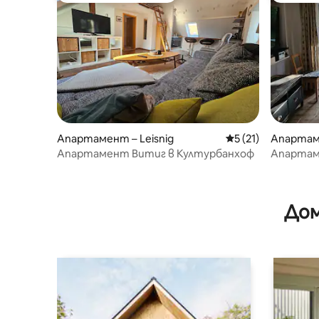
Апартамент – Leisnig
Средна оценка: 5 
5 (21)
Апартам
Апартамент Витиг в Културбанхоф
Апартам
бариери
Дом