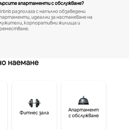
ърсите апартаменти с обслужване?
irbnb разполага с напълно обзаведени
партаменти, идеални за настаняване на
лужители, корпоративни жилища и
реместване.
но наемане
Апартамент
Фитнес зала
с обслужване