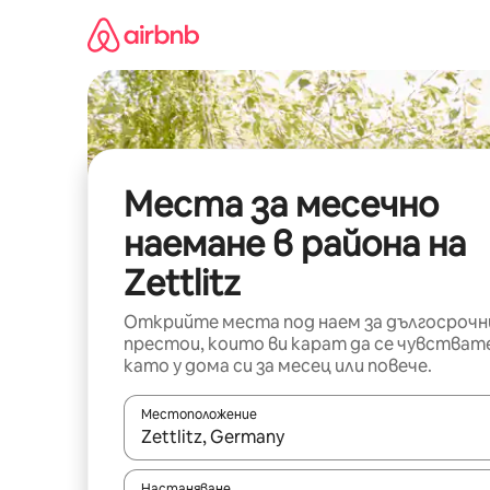
Пропускане
към
съдържанието
Места за месечно
наемане в района на
Zettlitz
Открийте места под наем за дългосрочн
престои, които ви карат да се чувстват
като у дома си за месец или повече.
Местоположение
Когато резултатите се покажат, използвайт
Настаняване