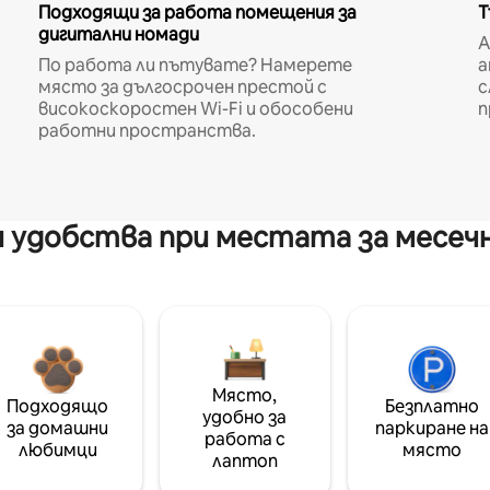
Подходящи за работа помещения за
Т
дигитални номади
A
По работа ли пътувате? Намерете
а
място за дългосрочен престой с
с
високоскоростен Wi-Fi и обособени
п
работни пространства.
 удобства при местата за месеч
Място,
Подходящо
Безплатно
удобно за
за домашни
паркиране на
работа с
любимци
място
лаптоп