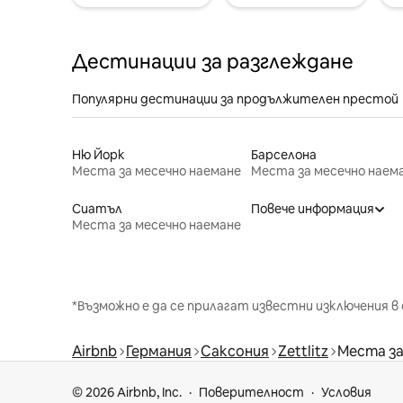
Дестинации за разглеждане
Популярни дестинации за продължителен престой
Ню Йорк
Барселона
Места за месечно наемане
Места за месечно наем
Сиатъл
Повече информация
Места за месечно наемане
*Възможно е да се прилагат известни изключения в 
Airbnb
Германия
Саксония
Zettlitz
Места за
© 2026 Airbnb, Inc.
Поверителност
Условия