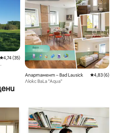
Средна оценка: 4,74 от 5, 35 отзива
4,74 (35)
о Мулде
Апартамент – Bad Lausick
Средна оценка: 4,8
4,83 (6)
Люкс BaLa "Aqua"
цени