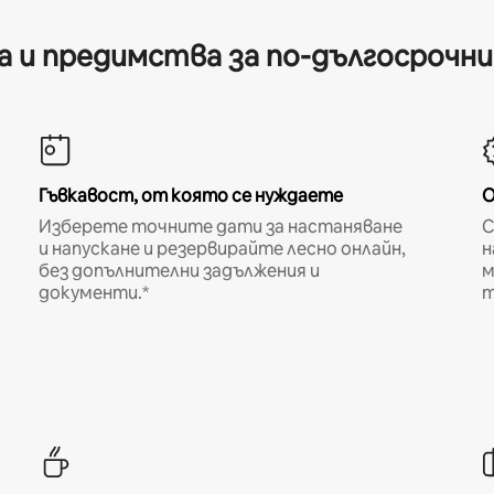
 и предимства за по-дългосрочн
Гъвкавост, от която се нуждаете
О
Изберете точните дати за настаняване
С
и напускане и резервирайте лесно онлайн,
н
без допълнителни задължения и
м
документи.*
т