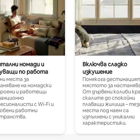
итални номади и
Включва сладко
уващи по работа
изкушение
ни места за
Понякога дестинацият
аняване на номадски
мястото за настанява
роени и работещи
От дървени колиби кр
анционно
скалите до спокойни
есионалисти с Wi-Fi и
плаващи жилища – тез
обени работни
места под наем са
транства.
изпълнени с уникални
характеристики.