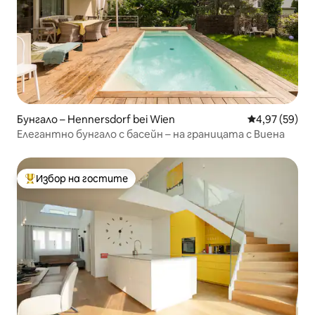
Бунгало – Hennersdorf bei Wien
Средна оценк
4,97 (59)
Елегантно бунгало с басейн – на границата с Виена
Избор на гостите
Най-популярен избор на гостите