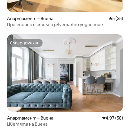
Апартамент – Виена
Средна оц
5 (35)
Просторно и стилно двуетажно уединение
Супердомакин
Супердомакин
Апартамент – Виена
Средна оценк
4,97 (58)
Цветята на Виена