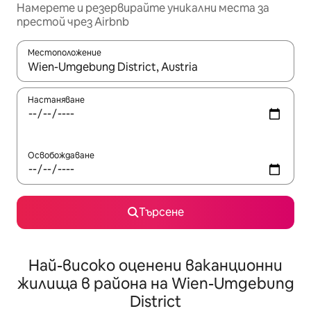
Намерете и резервирайте уникални места за
престой чрез Airbnb
Местоположение
Когато резултатите се покажат, използвайте клавишите 
Настаняване
Освобождаване
Търсене
Най-високо оценени ваканционни
жилища в района на Wien-Umgebung
District