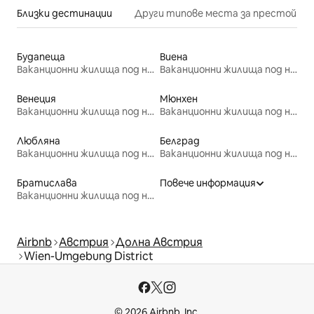
Близки дестинации
Други типове места за престой
Будапеща
Виена
Ваканционни жилища под наем
Ваканционни жилища под наем
Венеция
Мюнхен
Ваканционни жилища под наем
Ваканционни жилища под наем
Любляна
Белград
Ваканционни жилища под наем
Ваканционни жилища под наем
Братислава
Повече информация
Ваканционни жилища под наем
Airbnb
Австрия
Долна Австрия
Wien-Umgebung District
© 2026 Airbnb, Inc.