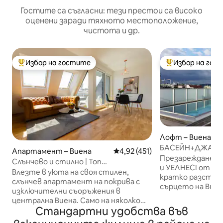
Гостите са съгласни: тези престои са високо
оценени заради тяхното местоположение,
чистота и др.
Избор на гостите
Избор на гос
Най-популярен избор на гостите
Най-популярен 
Лофт – Виена
БАСЕЙН+ДЖАКУ
Апартамент – Виена
Средна оценка: 4,92 от 5, 45
4,92 (451)
БАНЯ+САУНА! Са
Презареждане н
Слънчево и стилно | Топ
релаксация
и УЕЛНЕС! от 1 де
местоположение, суперголямо
Влезте в уюта на своя стилен,
кратко разстоя
двойно легло и балкон
слънчев апартамент на покрива с
сърцето на Виен
изключителни съоръжения в
благосъстояние
централна Виена. Само на няколко
място, особено 
Стандартни удобства във
крачки от оживената река
office++. Наводн
Радетскиплац и Дунав,