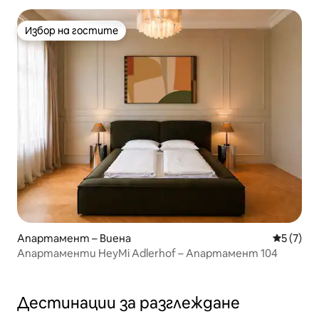
Избор на гостите
Избор на гостите
Апартамент – Виена
Средна о
5 (7)
Апартаменти HeyMi Adlerhof – Апартамент 104
Дестинации за разглеждане