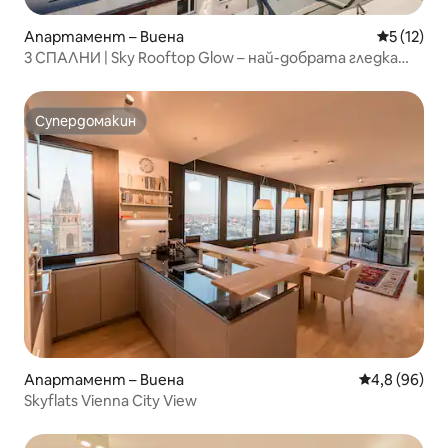
Апартамент – Виена
Средна оц
5 (12)
3 СПАЛНИ | Sky Rooftop Glow – най-добрата гледка
към Виена
Супердомакин
Супердомакин
Апартамент – Виена
Средна оцен
4,8 (96)
Skyflats Vienna City View