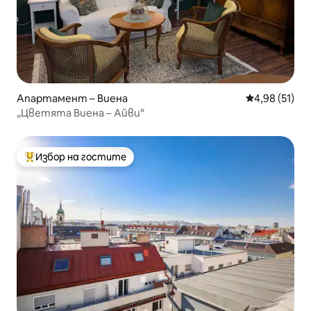
Апартамент – Виена
Средна оценк
4,98 (51)
„Цветята Виена – Айви“
Избор на гостите
Най-популярен избор на гостите