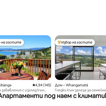
т 5, 194 отзива
 на гостите
Избор на гостите
улярен избор на гостите
Най-популярен избор на гос
т 5, 104 отзива
itianga
Средна оценка: 4,94 от 5, 145 отзива
4,94 (145)
Дом – Whangamatā
 забавления с изглед към
Гледки към залеза за семейн
Апартаменти под наем с климати
почивка