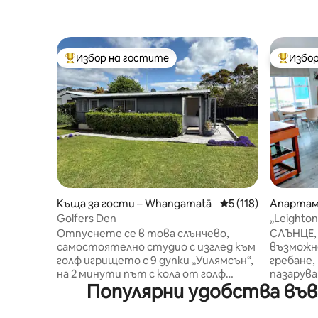
Избор на гостите
Избор
Най-популярен избор на гостите
Най-поп
Къща за гости – Whangamatā
Средна оценка: 5 о
5 (118)
Апартам
Whangam
Golfers Den
„Leighto
Отпуснете се в това слънчево,
СЛЪНЦЕ, МОР
самостоятелно студио с изглед към
възможно
голф игрището с 9 дупки „Уилямсън“,
гребане, крайбрежни разходки и
на 2 минути път с кола от голф
пазаруване ........
Популярни удобства във
игрището с 18 дупки „Титоки“. Само
приземни
на 10 минути пеша от плажа
пристан
Уангамата и на 15 минути от града,
си почив