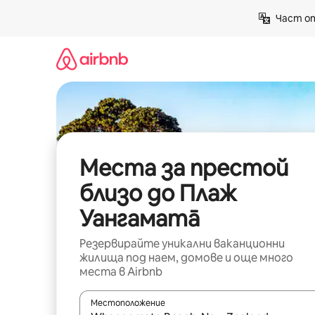
Пропускане
Част от
към
съдържанието
Места за престой
близо до Плаж
Уангаматā
Резервирайте уникални ваканционни
жилища под наем, домове и още много
места в Airbnb
Местоположение