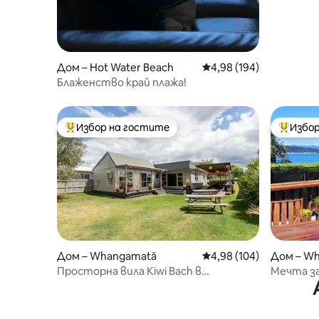
Дом – Hot Water Beach
Средна оценка: 4,98 о
4,98 (194)
Блаженство край плажа!
Избор на гостите
Избор
Най-популярен избор на гостите
Най-поп
Дом – Whangamatā
Средна оценка: 4,98 о
4,98 (104)
Дом – Wh
Просторна вила Kiwi Bach в
Мечта за
Уангамата – най-добрият плаж в
океана!
Нова Зеландия