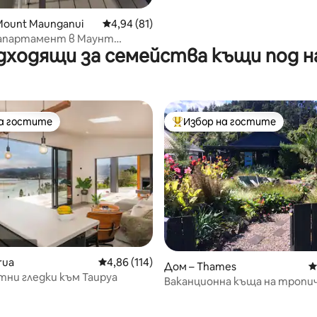
Mount Maunganui
Средна оценка: 4,94 от 5, 81 отзива
4,94 (81)
апартамент в Маунт
дходящи за семейства къщи под н
 с достъп до басейн
на гостите
Избор на гостите
на гостите
Най-популярен избор на гос
rua
Средна оценка: 4,86 от 5, 114 отзива
4,86 (114)
Дом – Thames
С
ни гледки към Таируа
Ваканционна къща на тропи
плаж.