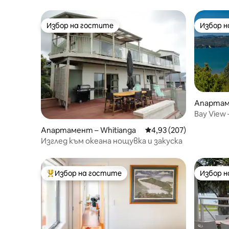
Избор на гостите
Избор 
Избор на гостите
Избор 
Апартаме
Bay View –
Апартамент – Whitianga
Средна оценка: 4,93 о
4,93 (207)
Изглед към океана нощувка и закуска
Избор на гостите
Избор 
Най-популярен избор на гостите
Избор 