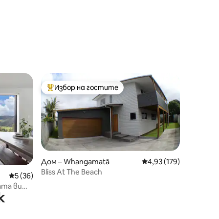
Избор на гостите
тите
Най-популярен избор на гостите
Дом – Whangamatā
Средна оценка: 4,93 
4,93 (179)
Bliss At The Beach
Средна оценка: 5 от 5, 36 отзива
5 (36)
ата ви
к