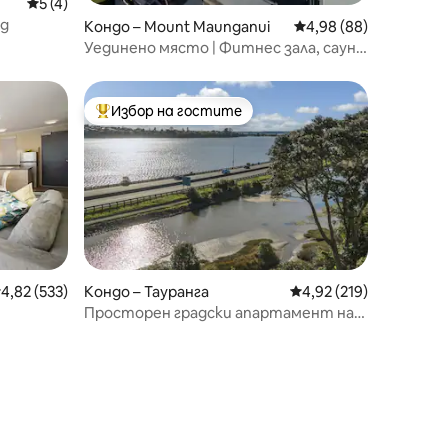
Средна оценка: 5 от 5, 4 отзива
5 (4)
ад
Кондо – Mount Maunganui
Средна оценка: 4,98
4,98 (88)
Уединено място | Фитнес зала, сауна,
спа | Охраняем паркинг
Избор на гостите
Най-популярен избор на гостите
редна оценка: 4,82 от 5, 533 отзива
4,82 (533)
Кондо – Тауранга
Средна оценка: 4,92 
4,92 (219)
Просторен градски апартамент на
брега на езерото