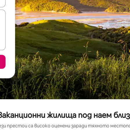
е клавишите със стрелки нагоре и надолу или навигирайте с д
ваканционни жилища под наем бли
ези престои са високо оценени заради тяхното местоп