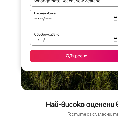
Когато резултатите се покажат, използвайт
Настаняване
Освобождаване
Търсене
Най-високо оценени 
Гостите са съгласни: т