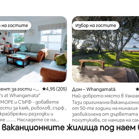
 на гостите
Избор на гостите
улярен избор на гостите
Избор на гостите
т 5, 118 отзива
ент за гости –
Средна оценка: 4,95 от 5, 205 отзива
4,95 (205)
Дом – Whangamatā
С
atā
n's at Whangamata“
Най-доброто място в Уанга
вила от 50-те години на пър
Е и СЪРФ - добавете
Тази оригинална ваканционн
на плажа
сти за каяк, риболов, сърф ,
от 50-те години на миналия 
заобиколена от дърветата
 Насладете се на
похутукава, се намира на са
 ваканционните жилища под наем 
я етаж на нашия дом на
Уангамата. Насладете се на
ището на плажа за лятната
безпрепятствена гледка къ
ка в красивата Уангамата. -
от верандата и огромната 