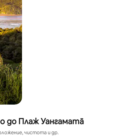
окосване или плъзгане.
зо до Плаж Уангаматā
оложение, чистота и др.