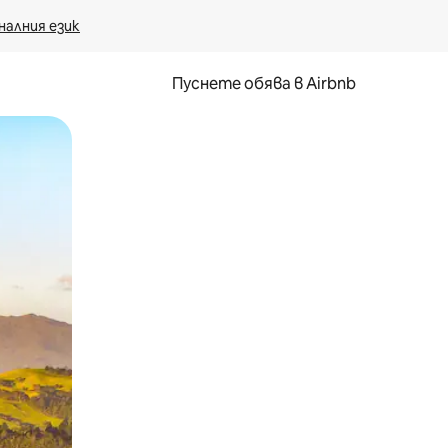
налния език
Пуснете обява в Airbnb