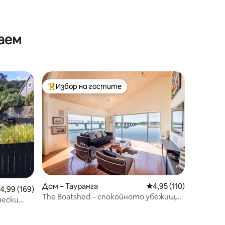
аем
Избор на гостите
тите
Най-популярен избор на гостите
Дом – Тауранга
Средна оценка: 4,95 
4,95 (110)
редна оценка: 4,99 от 5, 169 отзива
4,99 (169)
The Boatshed – спокойното убежище
чески
на Тауранга Сити