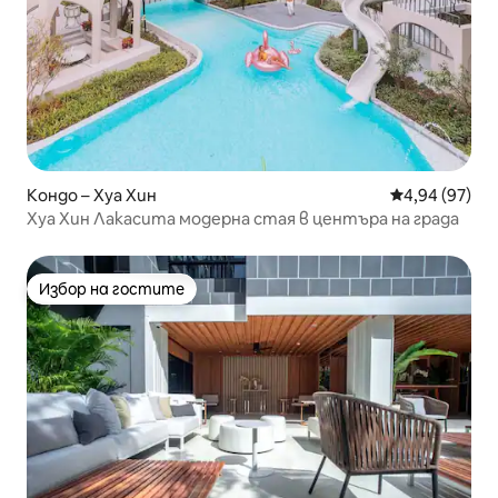
Кондо – Хуа Хин
Средна оценк
4,94 (97)
Хуа Хин Лакасита модерна стая в центъра на града
Избор на гостите
Избор на гостите