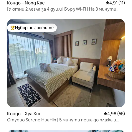
Кондо – Nong Kae
Средна оцен
4,91 (11)
[Уютни 2 легла за 4 души] Бърз Wi-Fi | На 3 минути
пеша от плажа
Избор на гостите
Най-популярен избор на гостите
Кондо – Хуа Хин
Средна оценк
4,98 (55)
Студио Serene HuaHin | 5 минути пеша до плажа и
мола