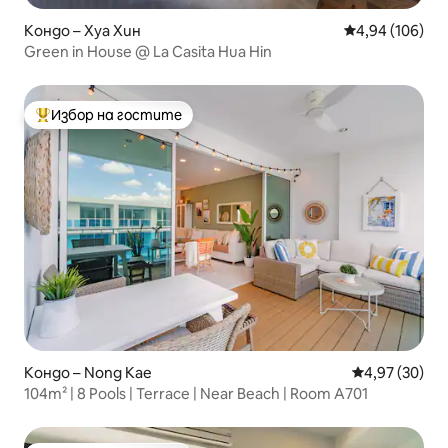
Кондо – Хуа Хин
Средна оценка
4,94 (106)
Green in House @ La Casita Hua Hin
Избор на гостите
Най-популярен избор на гостите
Кондо – Nong Kae
Средна оценк
4,97 (30)
104m² | 8 Pools | Terrace | Near Beach | Room A701