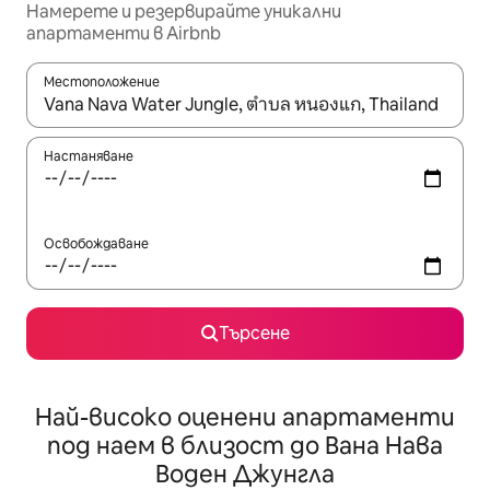
Намерете и резервирайте уникални
апартаменти в Airbnb
Местоположение
Когато резултатите се покажат, използвайте клавишите 
Настаняване
Освобождаване
Търсене
Най-високо оценени апартаменти
под наем в близост до Вана Нава
Воден Джунгла