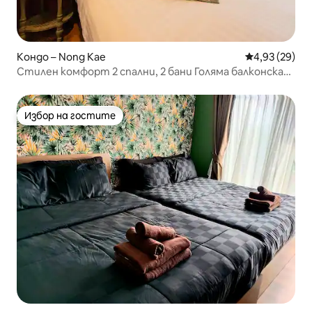
Кондо – Nong Kae
Средна оценк
4,93 (29)
Стилен комфорт 2 спални, 2 бани Голяма балконска
стая - 98 кв.м.
Избор на гостите
Избор на гостите