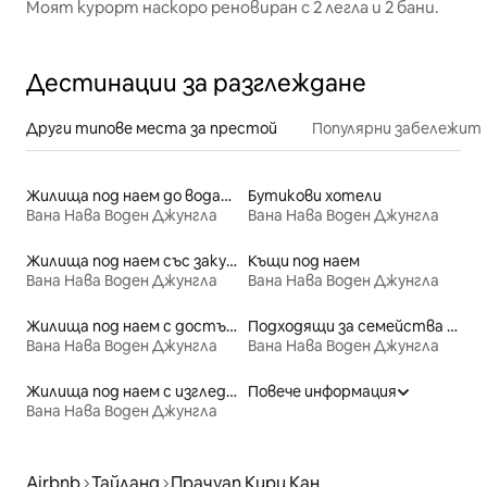
Моят курорт наскоро реновиран с 2 легла и 2 бани.
Дестинации за разглеждане
Други типове места за престой
Популярни забележит
Жилища под наем до водата
Бутикови хотели
Вана Нава Воден Джунгла
Вана Нава Воден Джунгла
Жилища под наем със закуска
Къщи под наем
Вана Нава Воден Джунгла
Вана Нава Воден Джунгла
Жилища под наем с достъп до плажа
Подходящи за семейства места под наем
Вана Нава Воден Джунгла
Вана Нава Воден Джунгла
Жилища под наем с изглед към плажа
Повече информация
Вана Нава Воден Джунгла
Airbnb
Тайланд
Прачуап Кири Кан