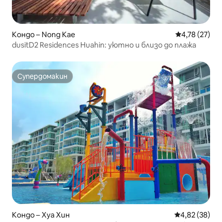
Кондо – Nong Kae
Средна оценк
4,78 (27)
dusitD2 Residences Huahin: уютно и близо до плажа
Супердомакин
Супердомакин
Кондо – Хуа Хин
Средна оценк
4,82 (38)