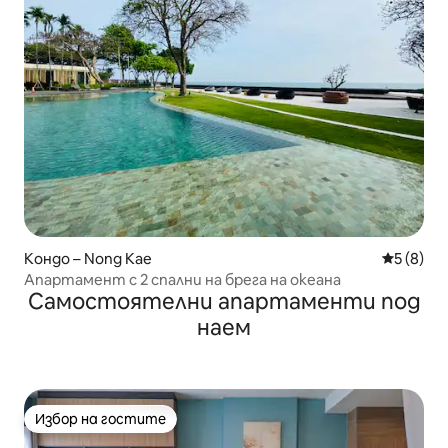
Кондо – Nong Kae
Средна о
5 (8)
Апартамент с 2 спални на брега на океана
Самостоятелни апартаменти под
наем
Избор на гостите
Избор на гостите