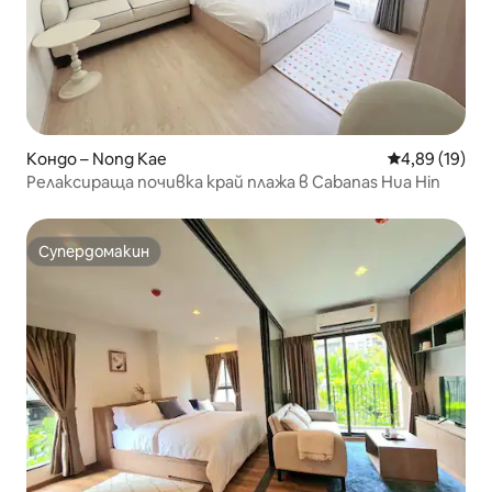
Кондо – Nong Kae
Средна оценк
4,89 (19)
Релаксираща почивка край плажа в Cabanas Hua Hin
Супердомакин
Супердомакин