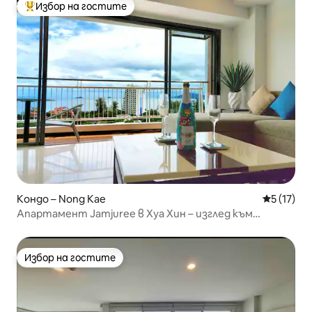
Избор на гостите
Най-популярен избор на гостите
Кондо – Nong Kae
Средна оц
5 (17)
Апартамент Jamjuree в Хуа Хин – изглед към
морето, 90 м2, напълно оборудвана кухня
Избор на гостите
Избор на гостите