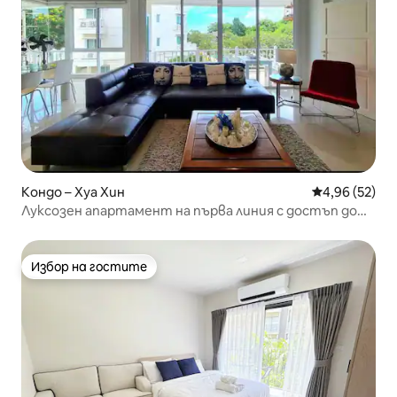
Кондо – Хуа Хин
Средна оценк
4,96 (52)
Луксозен апартамент на първа линия с достъп до
плажа в Хуа Хин 121
Избор на гостите
Избор на гостите