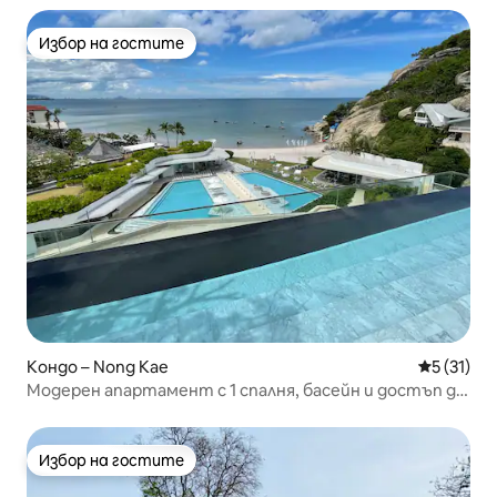
Избор на гостите
Избор на гостите
Кондо – Nong Kae
Средна оц
5 (31)
Модерен апартамент с 1 спалня, басейн и достъп до
плажа
Избор на гостите
Избор на гостите