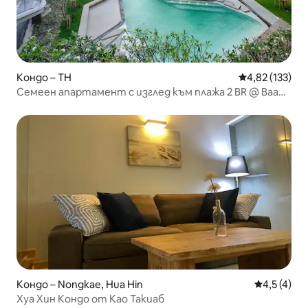
Кондо – TH
Средна оценка
4,82 (133)
Семеен апартамент с изглед към плажа 2 BR @ Baan
San Kraam
Кондо – Nongkae, Hua Hin
Средна оце
4,5 (4)
Хуа Хин Кондо от Као Такиаб