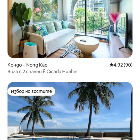
Кондо – Nong Kae
Средна оценк
4,92 (90)
Вила с 2 спални в Cicada Huahin
Избор на гостите
Избор на гостите