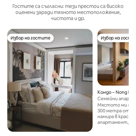
Гостите са съгласни: тези престои са високо
оценени заради тяхното местоположение,
чистота и др.
Избор на гостите
Избор на гости
Избор на гостите
Избор на гости
Кондо – Nong Ka
Семейни апартам
достъп до басейн
Мястото ми е са
Хуа Хин
300 метра от пла
намира в красив 
апартамент, ко
повече уединен
всекидневна во