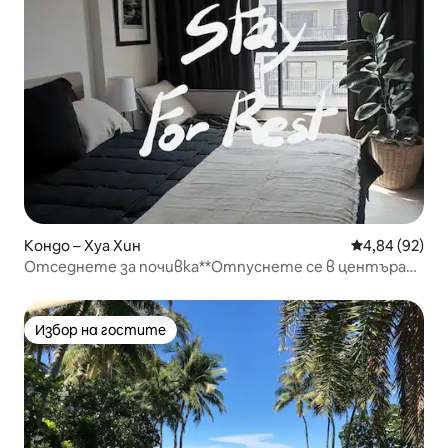
Кондо – Хуа Хин
Средна оценк
4,84 (92)
Отседнете за почивка**Отпуснете се в центъра
на Хуа Хин
Избор на гостите
Избор на гостите