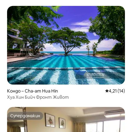
Кондо – Cha-am Hua Hin
Средна оценк
4,21 (14)
Хуа Хин Бийч Фронт Живот
Супердомакин
Супердомакин