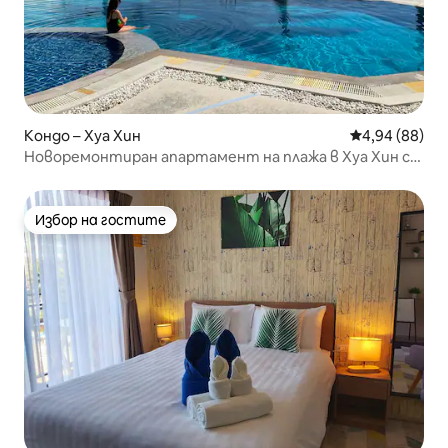
Кондо – Хуа Хин
Средна оценк
4,94 (88)
Новоремонтиран апартамент на плажа в Хуа Хин с
панорамен изглед към морето
Избор на гостите
Избор на гостите