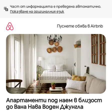
Пропускане
Част от информацията е преведена автоматично. 
към
Показване на оригиналния език
съдържанието
Пуснете обява в Airbnb
Апартаменти под наем в близост
до Вана Нава Воден Джунгла