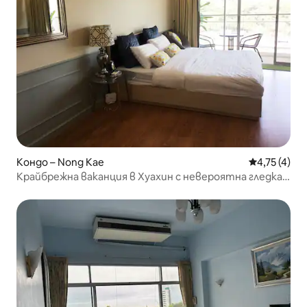
Кондо – Nong Kae
Средна оцен
4,75 (4)
Крайбрежна ваканция в Хуахин с невероятна гледка –
специална цена