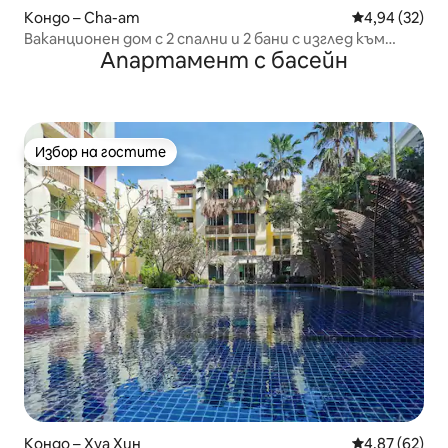
Кондо – Cha-am
Средна оценк
4,94 (32)
Ваканционен дом с 2 спални и 2 бани с изглед към
Апартамент с басейн
басейна в Ча-Ам/Хуа Хин
Избор на гостите
Избор на гостите
Кондо – Хуа Хин
Средна оценк
4,87 (62)