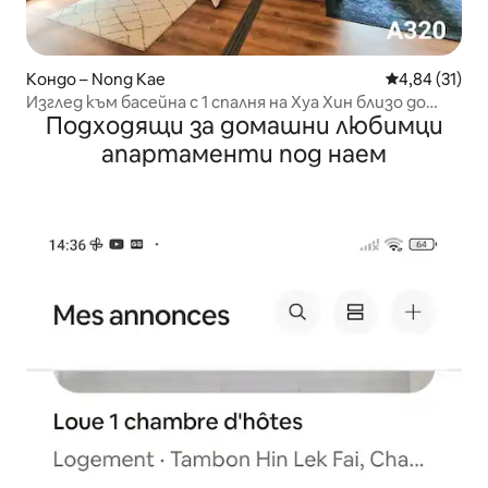
Кондо – Nong Kae
Средна оценк
4,84 (31)
Изглед към басейна с 1 спалня на Хуа Хин близо до
Подходящи за домашни любимци
плажа, цикада
апартаменти под наем