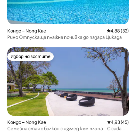
Кондо – Nong Kae
Средна оценк
4,88 (32)
Рино Отпускаща плажна почивка до пазара Цикада
Избор на гостите
Избор на гостите
Кондо – Nong Kae
Средна оценк
4,93 (45)
Семейна стая с балкон с изглед към плажа – Cicada
SS84