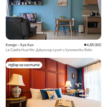
Кондо – Хуа Хин
Средна оценк
4,85 (60)
La Casita Hua Hin: Джуниър суит с кухненски бокс
Избор на гостите
Избор на гостите