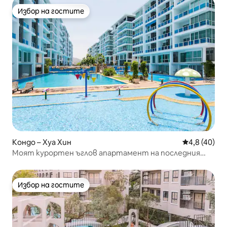
Избор на гостите
Избор на гостите
Кондо – Хуа Хин
Средна оцен
4,8 (40)
Моят курортен ъглов апартамент на последния
етаж с изглед към морето
Избор на гостите
Избор на гостите