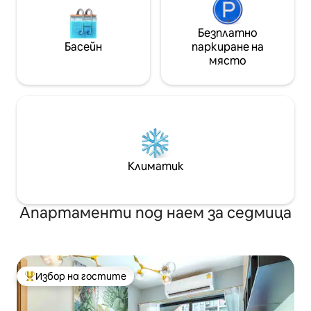
тоалетна. Има и кухненски бокс,
където можете да си купите
собствена храна.Къщата има изглед
Безплатно
към басейна. Особено подходящ за
Басейн
паркиране на
приятели, семейство или близки
място
(подходящ за 2 -3 души). PS. Всички
снимки на истината
Климатик
Апартаменти под наем за седмица
Избор на гостите
Най-популярен избор на гостите