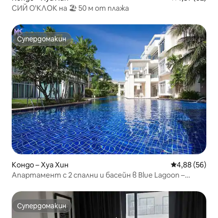
СИЙ О'КЛОК на 🏖️ 50 м от плажа
Супердомакин
Супердомакин
Кондо – Хуа Хин
Средна оценк
4,88 (56)
Апартамент с 2 спални и басейн в Blue Lagoon –
близо до Sheraton Hua Hin
Супердомакин
Супердомакин