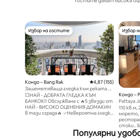
Гостите дават висока оц
Избор на гостите
Избор 
Избор на гостите
Избор 
Кондо – Bang Rak
Средна оценка: 4,87 о
4,87 (155)
Зашеметяваща гледка към реката в
Кондо – P
Lebua Train&Pier – улична храна
💥НАЙ - ДОБРАТА ГЛЕДКА КЪМ
Pattaya J
БАНКОК!! Обслужване с 🔥5 звезди от
кв.м.*#
НАЙ - ВИСОКО ОЦЕНЕНИЯ ДОМАКИН
110 кв.м,
в тази сграда🔥 ✓Невероятна гледка
морето, 
към брега на реката от нашия
ресторан
самостоятелен балкон ✓Просторни
стоки.. Безп
Популярни удобс
70 кв. м. ✓Улична храна в изобилие
YouTube,
(според пътеводителя на Michelin)
Настанява