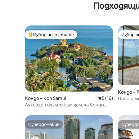
плажа с басейни на покрива
Подходящи
Избор на гостите
Избор 
Най-популярен избор на гостите
Избор 
Кондо – 
Кондо – Koh Samui
Средна оценка: 5 
5 (16)
Панорам
покрива 
Луксозен изглед към залеза Кондо
Идеално за 3 – 4 гости.
Супердомакин
Суперд
Супердомакин
Суперд