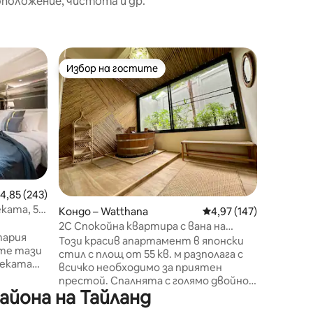
положение, чистота и др.
Кондо – 
Избор на гостите
Избо
Избор на гостите
Най-по
Винтидж
точно н
Този ап
площ 64 
на апар
пътя Ни
помещен
към Doi 
Сградата
района, 
редна оценка: 4,85 от 5, 243 отзива
4,85 (243)
пак много удобна
ката, 5
Кондо – Watthana
Средна оценка: 4,97 
4,97 (147)
реновир
 бара
стил от
2C Спокойна квартира с вана на
тария
интерио
открито в сърцето на Банкок
Този красив апартамент в японски
ите тази
използв
стил с площ от 55 кв. м разполага с
реката
мебели. 24 - часовият удобен магазин
всичко необходимо за приятен
е само н
престой. Спалнята с голямо двойно
ържете с
айона на Тайланд
легло и лично работно
ок
пространство се отваря към