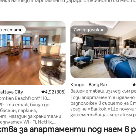
енка на тези апартаменти заради отличното им место
на гостите
Супердомакин
на гостите
Супердомакин
т 5, 155 отзива
Кондо – Bang Rak
С
Зашеметяващ изглед към ре
attaya City
Средна оценка: 4,92 от 5, 305 отзива
4,92 (305)
минути пеша до влака и скай
Този апартамент е идеално
omtien Beachfront*110
разположен в сърцето на С
зашеметяващ изглед#
 20 - ти етаж, близо до
град на ⭐️Банкок.⭐️Ще получ
басейн, паркинг,
зашеметяваща гледка към 
т, магазин за хранителни
над река Чао - Прая. Удобно
латен Wi - Fi, Netflix,
разположен, лесно ще се св
тва за апартаменти под наем в р
 Кабелна телевизия
всички забележителности на Банк
не в 15:00 ч ./