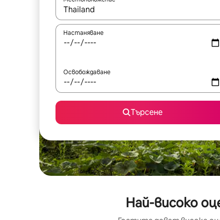
Когато резултатите се покажат, използвайт
Настаняване
Освобождаване
Търсене
Най-високо оц