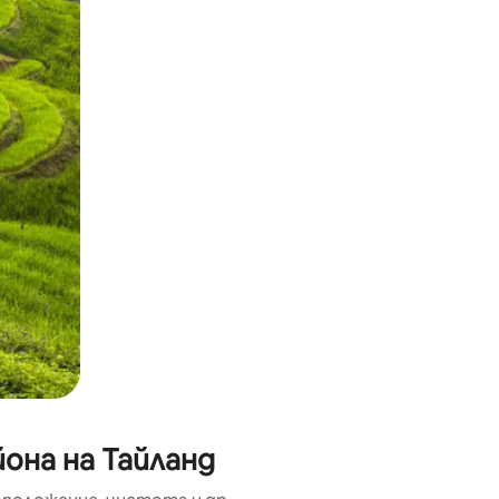
окосване или плъзгане.
она на Тайланд