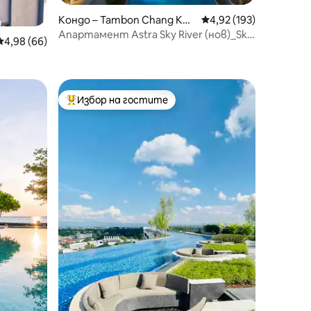
Кондо – Tambon Chang Khl
Средна оценка: 4,92 
4,92 (193)
an
Апартамент Astra Sky River (нов)_Sky
Средна оценка: 4,98 от 5, 66 отзива
4,98 (66)
Pool_CityView*
ето -
Избор на гостите
Най-популярен избор на гостите