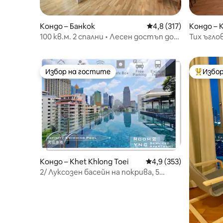
Кондо – Банкок
Средна оценка: 4,8 о
4,8 (317)
Кондо – 
100 кв.м. 2 спални • Лесен достъп до
Тих ъглов
DMK • Близо до SRT гара
Простор
Избор на гостите
Избор
Избор на гостите
Най-поп
Кондо – Khet Khlong Toei
Средна оценка: 4,9 о
4,9 (353)
2/ Луксозен басейн на покрива, 5
минути пеша от BTS Asok Nana