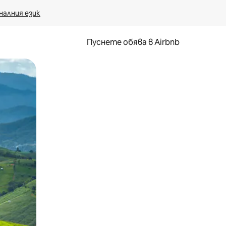
налния език
Пуснете обява в Airbnb