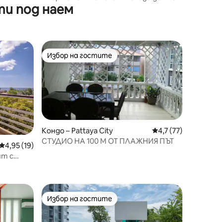
и под наем
Ekamai/Thonglor·Инфинити БАСЕЙН
на покрива
Избор на гостите
Избор на гостите
Кондо – Pattaya City
Средна оценка: 4,7
4,7 (77)
СТУДИО НА 100 М ОТ ПЛАЖНИЯ ПЪТ
Средна оценка: 4,95 от 5, 19 отзива
4,95 (19)
нт с
руп
Избор на гостите
Избор на гостите