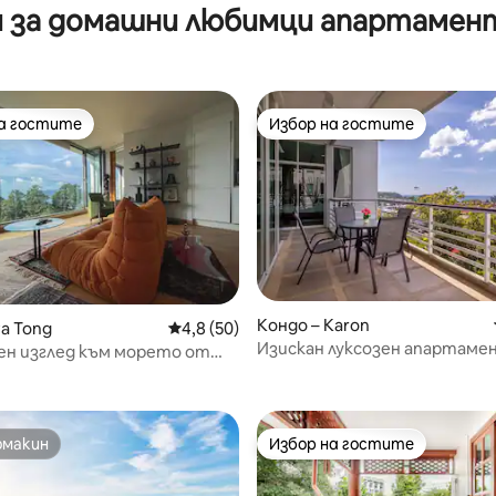
 за домашни любимци апартамент
на гостите
Избор на гостите
на гостите
Избор на гостите
Кондо – Karon
Pa Tong
Средна оценка: 4,8 от 5, 50 отзива
4,8 (50)
Изискан луксозен апартаме
от 5, 16 отзива
ен изглед към морето от
изглед към морето Велоче г
в Патонг
омакин
Избор на гостите
омакин
Избор на гостите