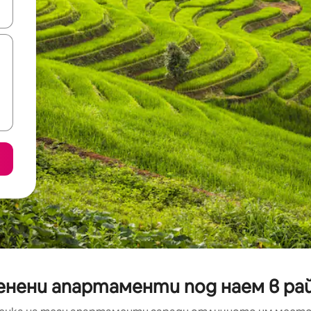
е клавишите със стрелки нагоре и надолу или навигирайте с д
енени апартаменти под наем в рай