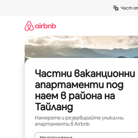
Пропускане
Част от
към
съдържанието
Частни ваканционни
апартаменти под
наем в района на
Тайланд
Намерете и резервирайте уникални
апартаменти в Airbnb
Местоположение