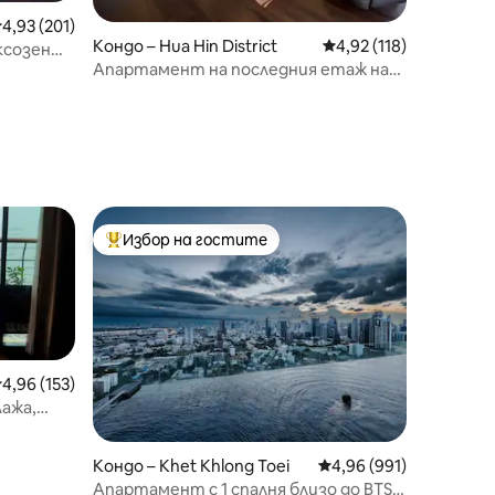
редна оценка: 4,93 от 5, 201 отзива
4,93 (201)
Кондо – Hua Hin District
Средна оценка: 4,92 
4,92 (118)
ксозен
Апартамент на последния етаж на
еана
брега на морето със страхотни
гледки
Избор на гостите
Най-популярен избор на гостите
редна оценка: 4,96 от 5, 153 отзива
4,96 (153)
ажа,
по заявка
Кондо – Khet Khlong Toei
Средна оценка: 4,96 
4,96 (991)
Апартамент с 1 спалня близо до BTS