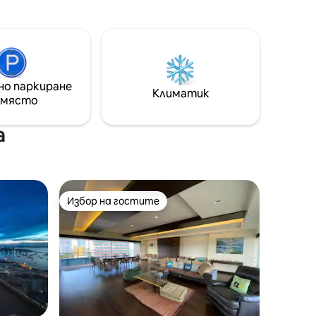
aksin BTS
просторна полуоткрита баня с
.Барът на
дървена вана оуфуро за двама и води
а
до голям дрешник. Всекидневната
ашия
включва уютен разтегателен диван
това по
и смарт телевизор с Ultra HD.
дка по
Кухнята е добре оборудвана с
торанта,
но паркиране
микровълнова печка, аспиратор,
Климатик
еля на
 място
електрически котлон и хладилник.
ер от 7
Големият прозорец предлага изглед
към градините и басейна.
а
Избор на гостите
Избор на гостите