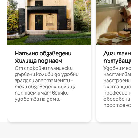
Напълно обзаведени
Дигитални н
жилища под наем
пътуващи п
От спокойни планински
Удобни места
дървени колиби до удобни
настаняване 
градски апартаменти –
настроени и
тези обзаведени жилища
дистанционн
под наем имат всички
професионалис
удобства на дома.
обособени р
пространств