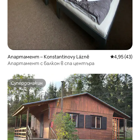
Апартамент – Konstantinovy Lázně
Средна оценк
4,95 (43)
Апартамент с балкон в спа центъра
Супердомакин
Супердомакин