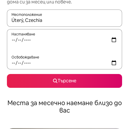
дома си за месец или повече.
Местоположение
Когато резултатите се покажат, използвайте клавишите 
Настаняване
Освобождаване
Търсене
Места за месечно наемане близо до
вас