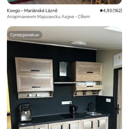
Кондо – Mariánské Lázně
Средна оценка
4,93 (162)
Апартамент Мариански Лазне - Свет
Супердомакин
Супердомакин