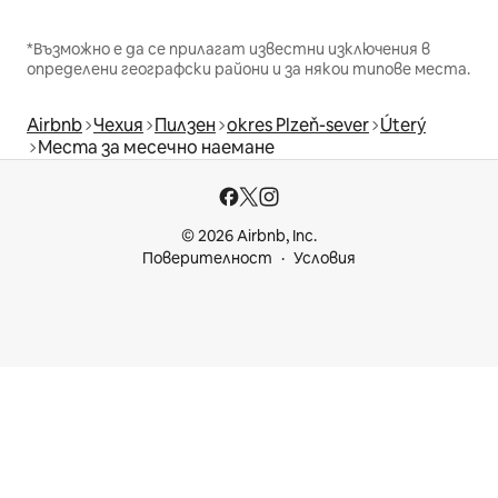
*Възможно е да се прилагат известни изключения в
определени географски райони и за някои типове места.
Airbnb
Чехия
Пилзен
okres Plzeň-sever
Úterý
Места за месечно наемане
© 2026 Airbnb, Inc.
Поверителност
Условия