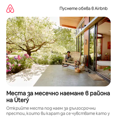
Пропускане
към
Пуснете обява в Airbnb
съдържанието
Места за месечно наемане в района
на Úterý
Открийте места под наем за дългосрочни
престои, които ви карат да се чувствате като у