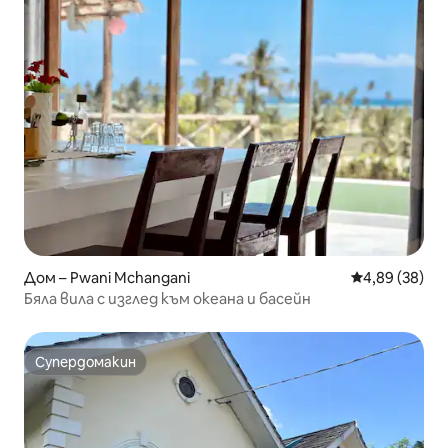
Дом – Pwani Mchangani
Средна оценк
4,89 (38)
Бяла вила с изглед към океана и басейн
Супердомакин
Супердомакин