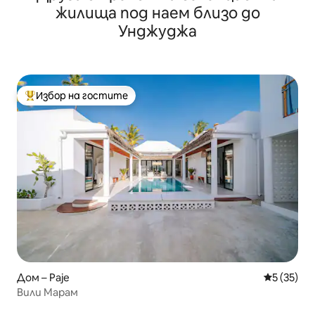
жилища под наем близо до
Унджуджа
Избор на гостите
Най-популярен избор на гостите
Дом – Paje
Средна оц
5 (35)
Вили Марам