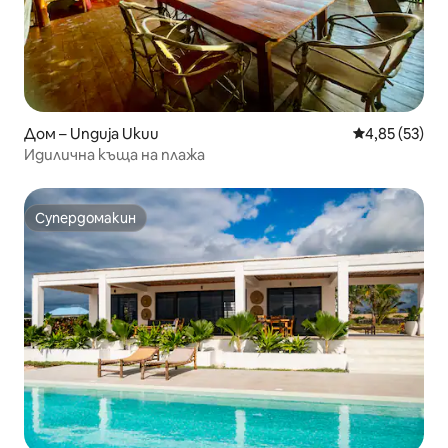
Дом – Unguja Ukuu
Средна оценк
4,85 (53)
Идилична къща на плажа
Супердомакин
Супердомакин