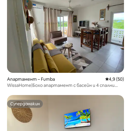
Апартамент – Fumba
Средна оцен
4,9 (50)
WissaHome|Бохо апартамент с басейн и 4 спални
места
Супердомакин
Супердомакин