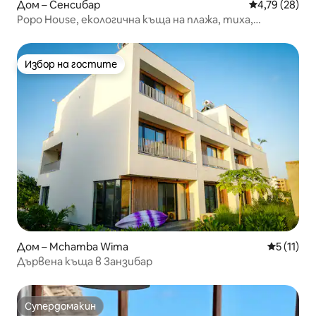
Дом – Сенсибар
Средна оценк
4,79 (28)
Popo House, екологична къща на плажа, тиха,
уединена
Избор на гостите
Избор на гостите
Дом – Mchamba Wima
Средна оц
5 (11)
Дървена къща в Занзибар
Супердомакин
Супердомакин