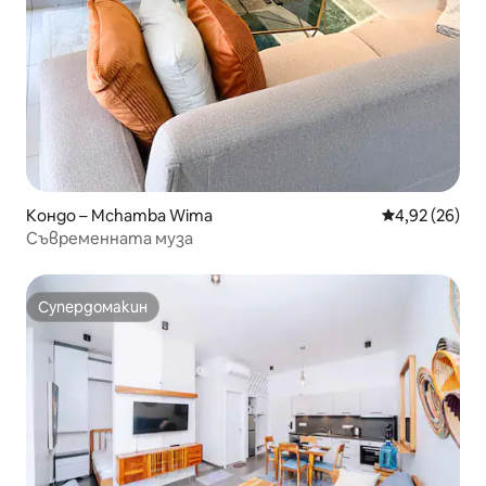
Кондо – Mchamba Wima
Средна оценк
4,92 (26)
Съвременната муза
Супердомакин
Супердомакин