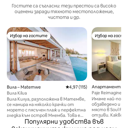
Гостите са съгласни: тези престои са високо
оценени заради тяхното местоположение,
чистота и др.
Избор на гостите
Избор на гости
Избор на гостите
Избор на гости
Апартамент – P
Вила – Matemwe
Средна оценка: 4,97 от 5, 11
4,97 (115)
Paje Reimagined: 
Вила Kilua
Имаме най-попул
Вила Килуа, разположена в Матемве,
обзаведено и на
се намира на няколко крачки от
място в Soul Paj
морето с пясъчен плаж и перфектна
отзиви. Какво е включено в цената:
гледка към остров Мнемба. Това е
Популярни удобства във
Детегледачка/г
най - добрата вила на брега на океана
работен ден Басейн Експресо
в Матемве, предлагаща комфорт и