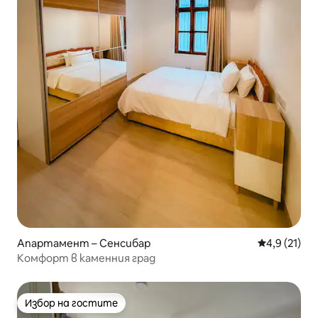
Апартамент – Сенсибар
Средна оцен
4,9 (21)
Комфорт в каменния град
Избор на гостите
Избор на гостите