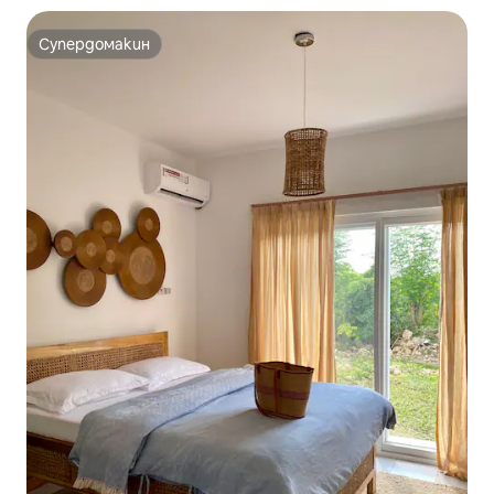
Супердомакин
Супердомакин