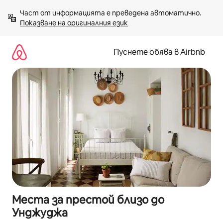
Пропускане
Част от информацията е преведена автоматично. 
към
Показване на оригиналния език
съдържанието
Пуснете обява в Airbnb
Места за престой близо до
Унджуджа