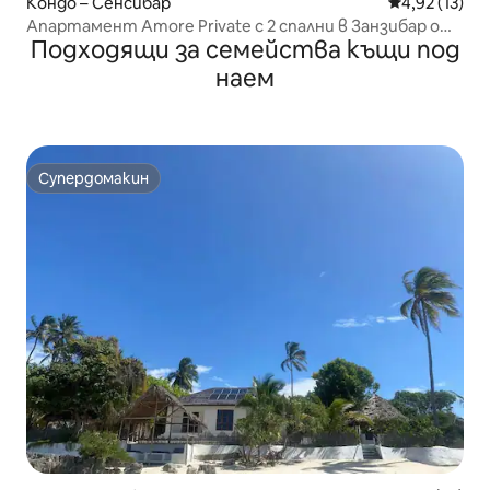
Кондо – Сенсибар
Средна оценк
4,92 (13)
Апартамент Amore Private с 2 спални в Занзибар от
Подходящи за семейства къщи под
Monalisa
наем
Супердомакин
Супердомакин