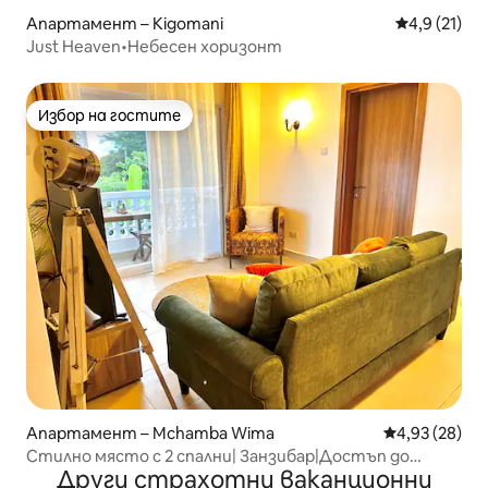
Апартамент – Kigomani
Средна оцен
4,9 (21)
Just Heaven•Небесен хоризонт
Избор на гостите
Избор на гостите
Апартамент – Mchamba Wima
Средна оценк
4,93 (28)
Стилно място с 2 спални| Занзибар|Достъп до
Други страхотни ваканционни
плажа|Резервно захранване