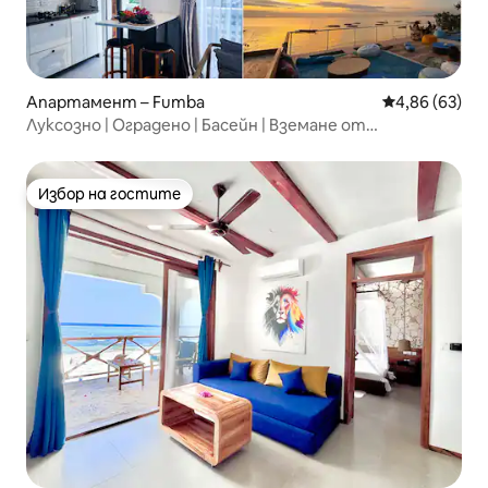
Апартамент – Fumba
Средна оценк
4,86 (63)
Луксозно | Оградено | Басейн | Вземане от
летището | Закуска
Избор на гостите
Избор на гостите