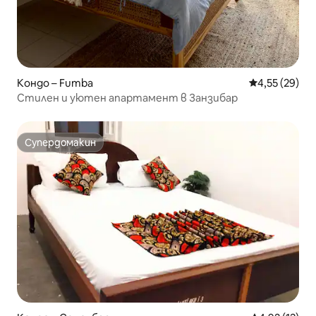
Кондо – Fumba
Средна оценк
4,55 (29)
Стилен и уютен апартамент в Занзибар
Супердомакин
Супердомакин