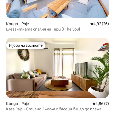
Кондо – Paje
Средна оценк
4,92 (26)
Елегантната спалня на Тери в The Soul
Избор на гостите
Избор на гостите
Кондо – Paje
Средна оцен
4,86 (7)
Kasa Paje - Стилно 2 легла с басейн близо до плажа