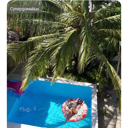
Супердомакин
Супердомакин