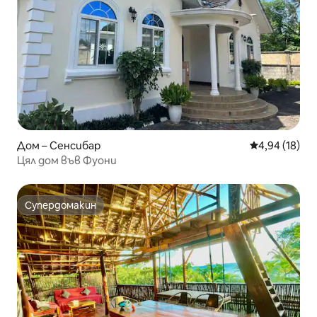
Дом – Сенсибар
Средна оценк
4,94 (18)
Цял дом във Фуони
Супердомакин
Супердомакин