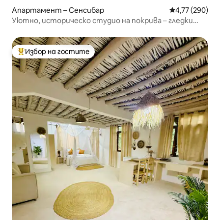
Апартамент – Сенсибар
Средна оценка
4,77 (290)
Уютно, историческо студио на покрива – гледки
към залеза
Избор на гостите
Най-популярен избор на гостите