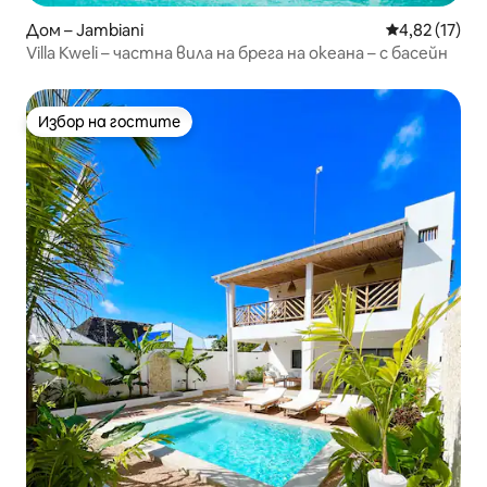
Дом – Jambiani
Средна оценк
4,82 (17)
Villa Kweli – частна вила на брега на океана – с басейн
Избор на гостите
Избор на гостите