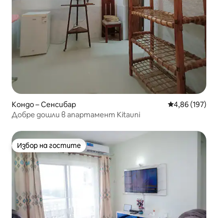
Кондо – Сенсибар
Средна оценка
4,86 (197)
Добре дошли в апартамент Kitauni
Избор на гостите
Избор на гостите