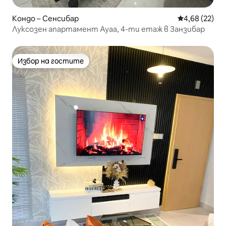
Кондо – Сенсибар
Средна оценк
4,68 (22)
Луксозен апартамент Ayaa, 4-ти етаж в Занзибар
Избор на гостите
Избор на гостите