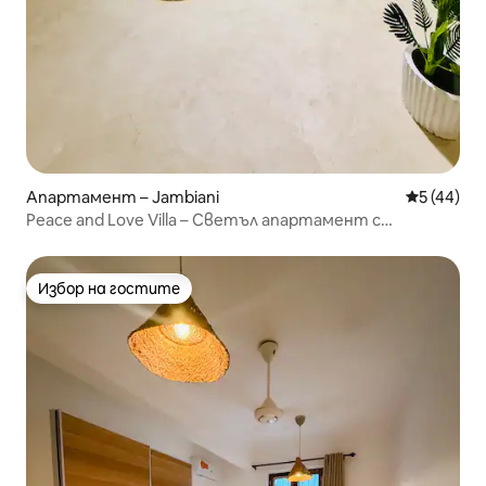
Апартамент – Jambiani
Средна оц
5 (44)
Peace and Love Villa – Светъл апартамент с
климатик
Избор на гостите
Избор на гостите