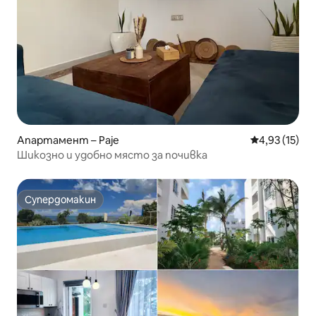
Апартамент – Paje
Средна оценк
4,93 (15)
Шикозно и удобно място за почивка
Супердомакин
Супердомакин