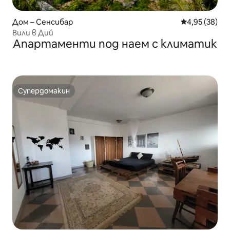
Дом – Сенсибар
Средна оценк
4,95 (38)
Вили в Дий
Апартаменти под наем с климатик
Супердомакин
Супердомакин