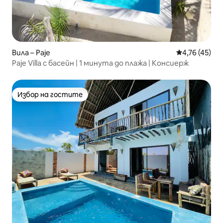
Вила – Paje
Средна оценк
4,76 (45)
Paje Villa с басейн | 1 минута до плажа | Консиерж
Избор на гостите
Избор на гостите