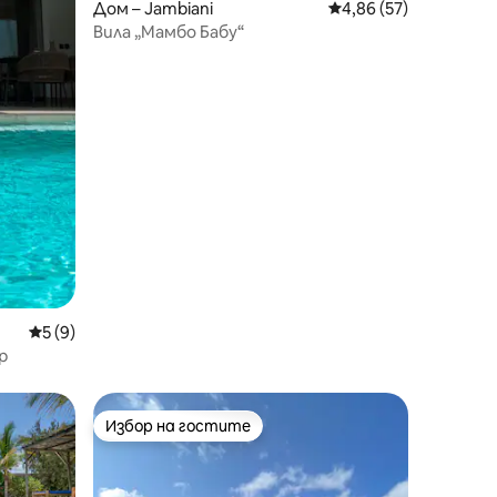
Дом – Jambiani
Средна оценка: 4,86
4,86 (57)
Вила „Мамбо Бабу“
Средна оценка: 5 от 5, 9 отзива
5 (9)
р
Избор на гостите
Избор на гостите