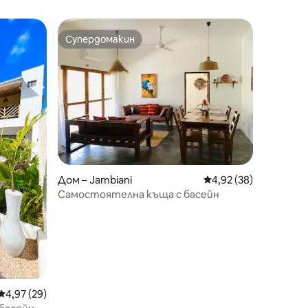
Супердомакин
Супердомакин
Дом – Jambiani
Средна оценка: 4,92
4,92 (38)
Самостоятелна къща с басейн
Средна оценка: 4,97 от 5, 29 отзива
4,97 (29)