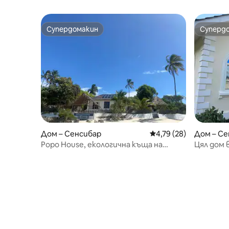
Супердомакин
Суперд
Супердомакин
Суперд
Дом – Сенсибар
Средна оценка: 4,79 
4,79 (28)
Дом – Се
Popo House, екологична къща на
Цял дом 
плажа, тиха, уединена