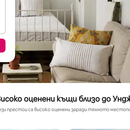
високо оценени къщи близо до Унд
ези престои са високо оценени заради тяхното местоп