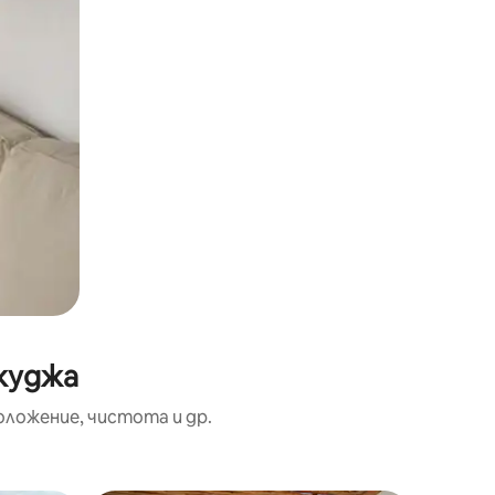
жуджа
оложение, чистота и др.