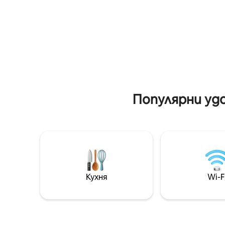
Отпуснет
🍃 Отворена кухня, тераса и градина.
зараждащ
Включени са 💡 Wi - Fi, слънчево
Само на 
архивиране, почистване и пране –
и на 20
подредени, ако е необходимо.
насладет
Домове ✨ Bora Pamoja – спокойствие,
бягство 
стил и уединение в Джамбиани.
Популярни уд
Кухня
Wi-F