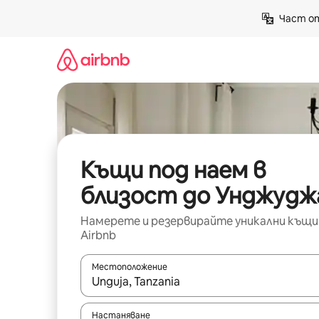
Пропускане
Част от
към
съдържанието
Къщи под наем в
близост до Унджудж
Намерете и резервирайте уникални къщи
Airbnb
Местоположение
Когато резултатите се покажат, използвайт
Настаняване