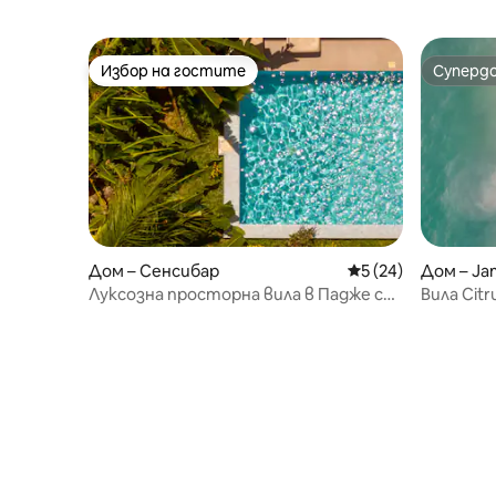
Избор на гостите
Суперд
Избор на гостите
Суперд
Дом – Сенсибар
Средна оценка: 5 
5 (24)
Дом – Ja
Луксозна просторна вила в Падже със
Вила Citr
самостоятелен басейн
линия до