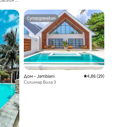
басейн •
Супердомакин
Супердомакин
Дом – Jambiani
Средна оценка: 4,86
4,86 (29)
Солимар Вила 3