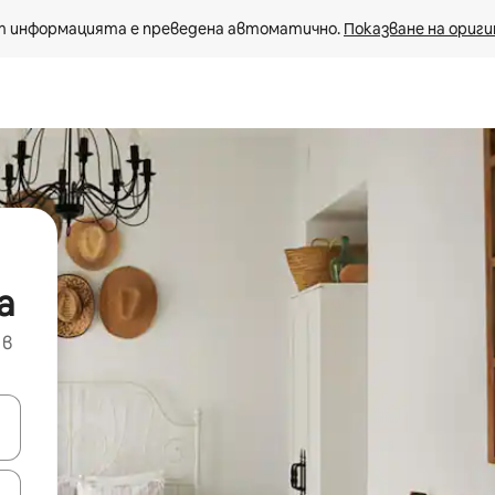
 информацията е преведена автоматично. 
Показване на ориги
а
 в
е клавишите със стрелки нагоре и надолу или навигирайте с д