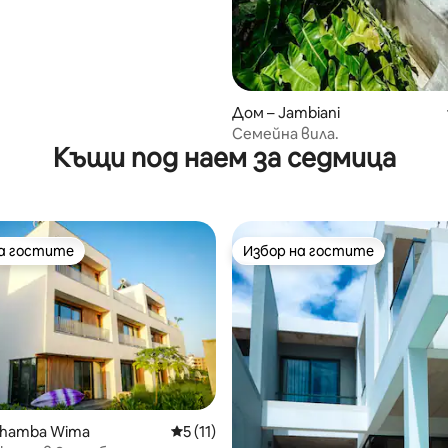
Дом – Jambiani
Семейна вила.
Къщи под наем за седмица
на гостите
Избор на гостите
на гостите
Избор на гостите
chamba Wima
Средна оценка: 5 от 5, 11 отзива
5 (11)