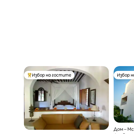
Избор на гостите
Избор 
Най-популярен избор на гостите
Избор 
Дом – M