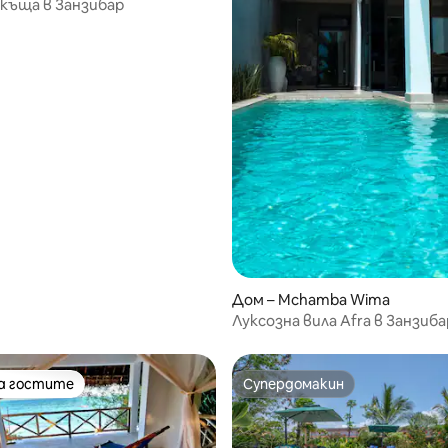
къща в Занзибар
от 5, 17 отзива
Дом – Mchamba Wima
Луксозна вила Afra в Занзиба
на гостите
Супердомакин
на гостите
Супердомакин