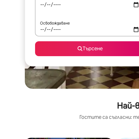
Освобождаване
Търсене
Най-
Гостите са съгласни: т