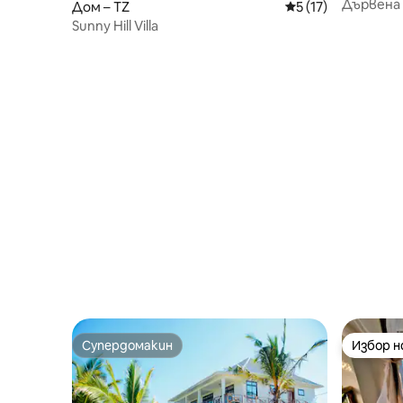
Дървена 
Дом – TZ
Средна оценка: 5 
5 (17)
Sunny Hill Villa
Супердомакин
Избор 
Супердомакин
Избор 