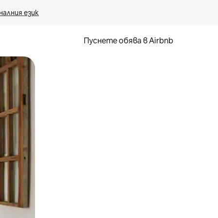
налния език
Пуснете обява в Airbnb
окосване или плъзгане.