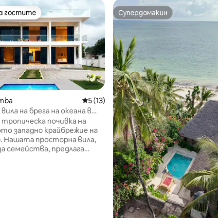
на гостите
Супердомакин
на гостите
Супердомакин
umba
Средна оценка: 5 от 5, 13 отзива
5 (13)
от 5, 26 отзива
вила на брега на океана в
р
 тропическа почивка на
то западно крайбрежие на
. Нашата просторна вила,
за семейства, предлага
дъха гледки към залива
четири самостоятелни
вътрешни и външни кухни и
ващ басейн с изглед към
Насладете се на модерни
а като климатик, смарт
и, Wi - Fi и PlayStation.