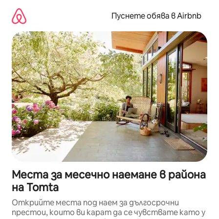
Пропускане
към
Пуснете обява в Airbnb
съдържанието
Места за месечно наемане в района
на Tomta
Открийте места под наем за дългосрочни
престои, които ви карат да се чувствате като у