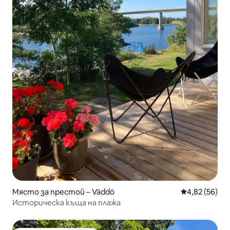
Място за престой – Väddö
Средна оценк
4,82 (56)
Историческа къща на плажа