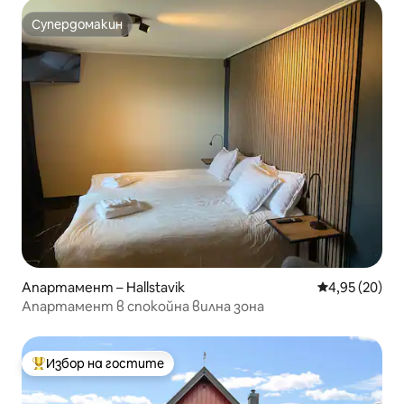
Супердомакин
Супердомакин
Апартамент – Hallstavik
Средна оценк
4,95 (20)
Апартамент в спокойна вилна зона
Избор на гостите
Най-популярен избор на гостите