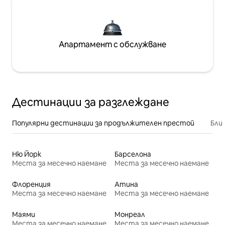
Апартамент с обслужване
Дестинации за разглеждане
Популярни дестинации за продължителен престой
Бли
Ню Йорк
Барселона
Места за месечно наемане
Места за месечно наемане
Флоренция
Атина
Места за месечно наемане
Места за месечно наемане
Маями
Монреал
Места за месечно наемане
Места за месечно наемане