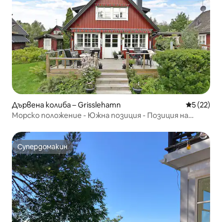
Дървена колиба – Grisslehamn
Средна оц
5 (22)
Морско положение - Южна позиция - Позиция на
ферибот
Супердомакин
Супердомакин