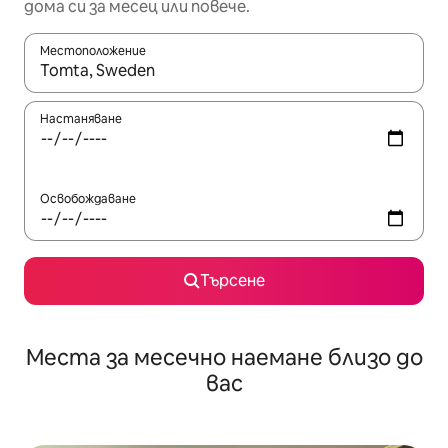
дома си за месец или повече.
Местоположение
Когато резултатите се покажат, използвайте клавишите 
Настаняване
Освобождаване
Търсене
Места за месечно наемане близо до
вас