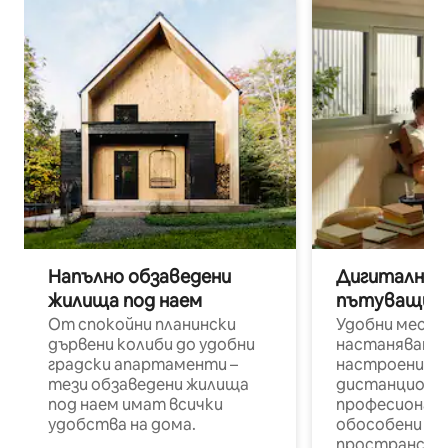
Напълно обзаведени
Дигитални н
жилища под наем
пътуващи п
От спокойни планински
Удобни места
дървени колиби до удобни
настаняване 
градски апартаменти –
настроени и
тези обзаведени жилища
дистанционн
под наем имат всички
професионалис
удобства на дома.
обособени р
пространств