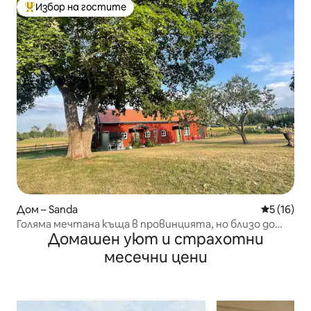
Избор на гостите
Най-популярен избор на гостите
Дом – Sanda
Средна оц
5 (16)
Голяма мечтана къща в провинцията, но близо до
Домашен уют и страхотни
всичко
месечни цени