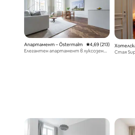
Апартамент – Östermalm
Средна оценка: 4,69 о
4,69 (213)
Хотелск
Елегантен апартамент в луксозен
м
Стая Sup
квартал