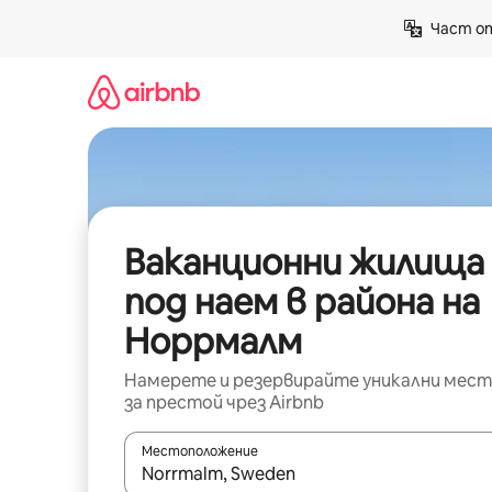
Пропускане
Част от
към
съдържанието
Ваканционни жилища
под наем в района на
Норрмалм
Намерете и резервирайте уникални мест
за престой чрез Airbnb
Местоположение
Когато резултатите се покажат, използвайт