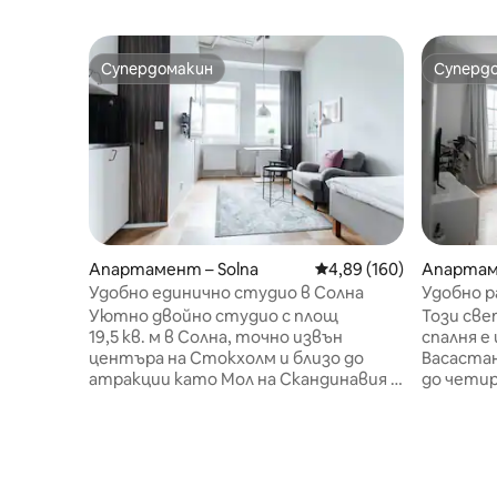
Супердомакин
Суперд
Супердомакин
Суперд
Апартамент – Solna
Средна оценка: 4,89 о
4,89 (160)
Апартам
Удобно единично студио в Солна
Удобно 
Нормалм
Уютно двойно студио с площ
Този све
19,5 кв. м в Солна, точно извън
спалня е
центъра на Стокхолм и близо до
Васастан
атракции като Мол на Скандинавия и
до четир
Френдс Арена. Студиото включва
легло от
легло с ширина 120 см,
диван, м
самостоятелна баня, напълно
работно
оборудвана кухненска бокс и
актуализ
трапезария за един човек.
готварск