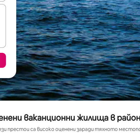
енени ваканционни жилища в райо
ези престои са високо оценени заради тяхното местоп