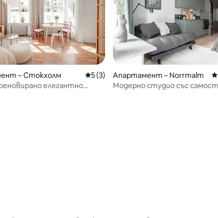
 от 5, 4 отзива
ент – Стокхолм
Средна оценка: 5 от 5, 3 отзива
5 (3)
Апартамент – Norrmalm
С
 реновирано елегантно
Модерно студио със самос
asastan/Odenplan
балкон