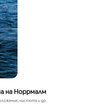
на на Норрмалм
оложение, чистота и др.