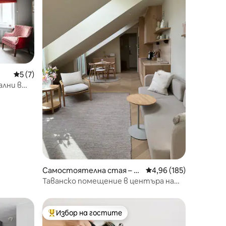
Средна оценка: 5 от 5, 7 отзива
5 (7)
ални в
Самостоятелна стая – С
Средна оценка: 4,96 
4,96 (185)
токхолм
Таванско помещение в центъра на
Стокхолм
Избор на гостите
Най-популярен избор на гостите