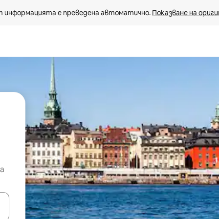
 информацията е преведена автоматично. 
Показване на ориги
а
е клавишите със стрелки нагоре и надолу или навигирайте с д