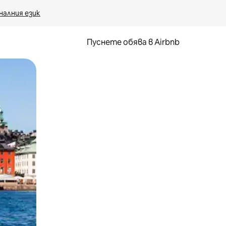
налния език
Пуснете обява в Airbnb
окосване или плъзгане.