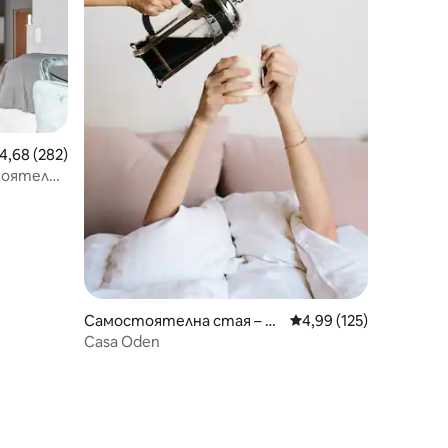
редна оценка: 4,68 от 5, 282 отзива
4,68 (282)
тоятелен
Самостоятелна стая – С
Средна оценка: 4,99 
4,99 (125)
токхолм
Casa Oden