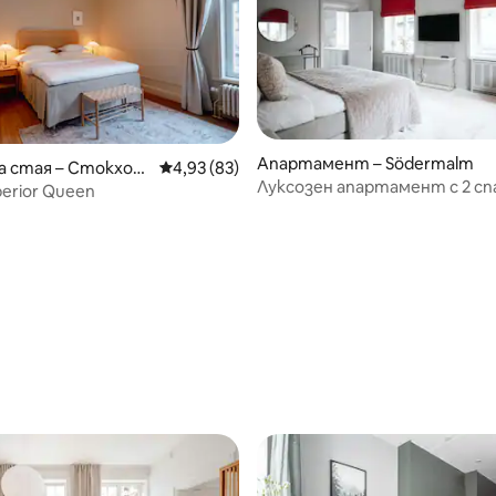
т 5, 213 отзива
Апартамент – Södermalm
а стая – Стокхол
Средна оценка: 4,93 от 5, 83 отзива
4,93 (83)
Луксозен апартамент с 2 сп
erior Queen
Стария град