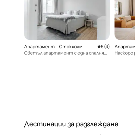
Апартамент – Стокхолм
Средна оценка: 5
5 (4)
Апартам
Светъл апартамент с една спалня
Наскоро
във Васастан
студио V
Дестинации за разглеждане