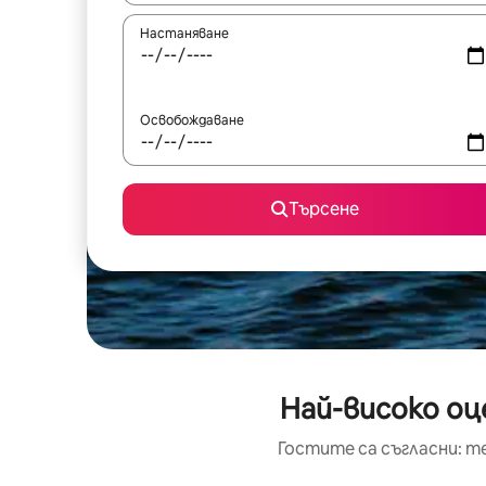
Настаняване
Освобождаване
Търсене
Най-високо оц
Гостите са съгласни: т