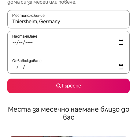
дома си за месец или повече.
Местоположение
Когато резултатите се покажат, използвайте клавишите 
Настаняване
Освобождаване
Търсене
Места за месечно наемане близо до
вас