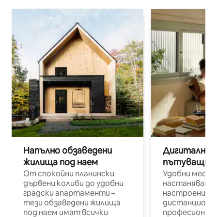
Напълно обзаведени
Дигитални н
жилища под наем
пътуващи п
От спокойни планински
Удобни места
дървени колиби до удобни
настаняване 
градски апартаменти –
настроени и
тези обзаведени жилища
дистанционн
под наем имат всички
професионалис