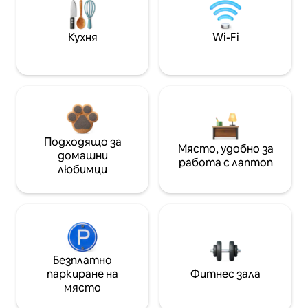
Кухня
Wi-Fi
Подходящо за
Място, удобно за
домашни
работа с лаптоп
любимци
Безплатно
паркиране на
Фитнес зала
място