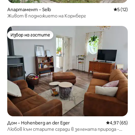
Апартамент – Selb
Средна оц
5 (12)
Живот в подножието на Корнберг
Избор на гостите
Избор на гостите
Дом – Hohenberg an der Eger
Средна оценк
4,97 (65)
Любов към старите сгради в зелената природа -
почивка в планината Фихтелгебирге