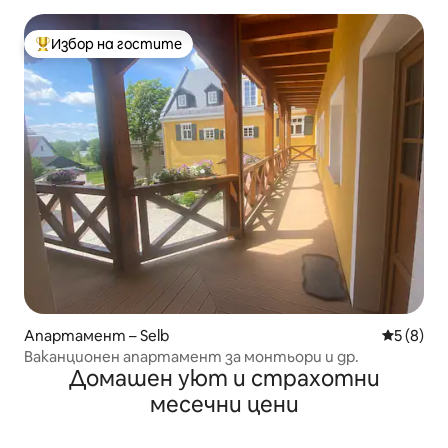
Избор на гостите
Най-популярен избор на гостите
Апартамент – Selb
Средна о
5 (8)
Ваканционен апартамент за монтьори и др.
Домашен уют и страхотни
месечни цени