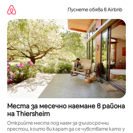
Пропускане
към
Пуснете обява в Airbnb
съдържанието
Места за месечно наемане в района
на Thiersheim
Открийте места под наем за дългосрочни
престои, които ви карат да се чувствате като у