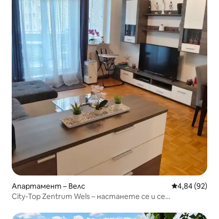
Апартамент – Велс
Средна оценк
4,84 (92)
City-Top Zentrum Wels – настанете се и се
чувствайте добре