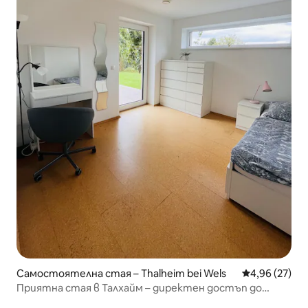
Самостоятелна стая – Thalheim bei Wels
Средна оценк
4,96 (27)
Приятна стая в Талхайм – директен достъп до
градината