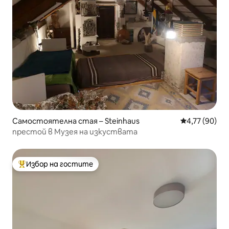
Самостоятелна стая – Steinhaus
Средна оценк
4,77 (90)
престой в Музея на изкуствата
Избор на гостите
Най-популярен избор на гостите