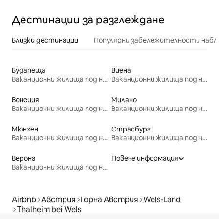
Дестинации за разглеждане
Близки дестинации
Популярни забележителности набл
Будапеща
Виена
Ваканционни жилища под наем
Ваканционни жилища под наем
Венеция
Милано
Ваканционни жилища под наем
Ваканционни жилища под наем
Мюнхен
Страсбург
Ваканционни жилища под наем
Ваканционни жилища под наем
Верона
Повече информация
Ваканционни жилища под наем
Airbnb
Австрия
Горна Австрия
Wels-Land
Thalheim bei Wels