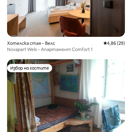
Хотелска стая – Велс
Средна оценк
4,86 (29)
Novapart Wels – Апартамент Comfort 1
Избор на гостите
Избор на гостите