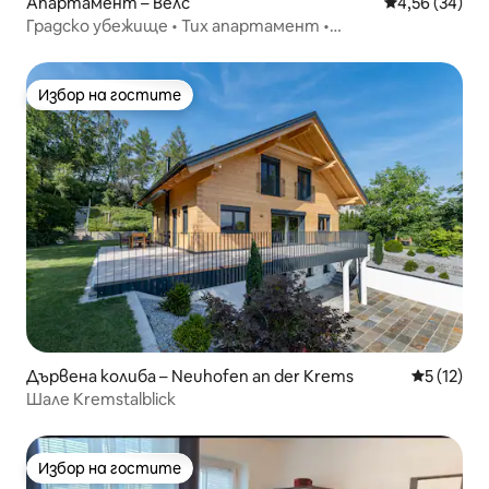
Апартамент – Велс
Средна оценк
4,56 (34)
Градско убежище • Тих апартамент •
Самостоятелно настаняване
Избор на гостите
Избор на гостите
Дървена колиба – Neuhofen an der Krems
Средна оц
5 (12)
Шале Kremstalblick
Избор на гостите
Избор на гостите