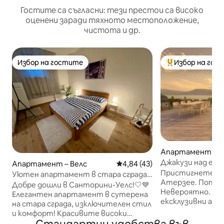
Гостите са съгласни: тези престои са високо
оценени заради тяхното местоположение,
чистота и др.
Избор на гостите
Избор на гос
Избор на гостите
Най-популярен 
Апартамент – W
ttersee
Джакузи над езе
Апартамент – Велс
Средна оценка: 4,84 от 5, 4
4,84 (43)
тераса
Пристигнете на
Уютен апартамент в стара сграда
Атерзее. Потоп
близо до центъра и гарата
Добре дошли в Санторини-Уелс!🤍💙
Невероятно. ORANGE LOUNGE – два
Елегантен апартамент в сутерена
ексклузивни апа
на стара сграда, изключителен стил
възрастни с изг
и комфорт! Красивите високи
дизайн и пълна 
тавани придават на апартамента