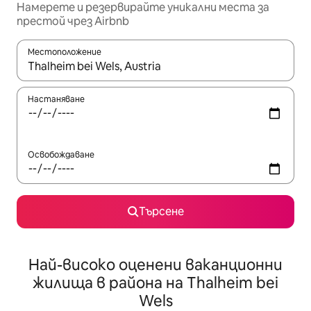
Намерете и резервирайте уникални места за
престой чрез Airbnb
Местоположение
Когато резултатите се покажат, използвайте клавишите 
Настаняване
Освобождаване
Търсене
Най-високо оценени ваканционни
жилища в района на Thalheim bei
Wels