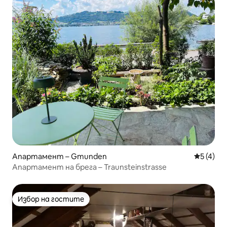
Апартамент – Gmunden
Средна о
5 (4)
Апартамент на брега – Traunsteinstrasse
Избор на гостите
Избор на гостите