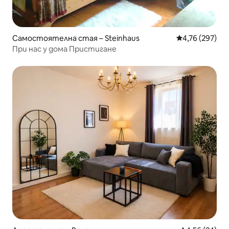
Самостоятелна стая – Steinhaus
Средна оценка
4,76 (297)
При нас у дома Пристигане