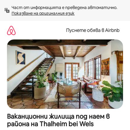
Пропускане
Част от информацията е преведена автоматично. 
към
Показване на оригиналния език
съдържанието
Пуснете обява в Airbnb
Ваканционни жилища под наем в
района на Thalheim bei Wels