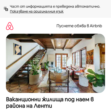
Пропускане
Част от информацията е преведена автоматично. 
към
Показване на оригиналния език
съдържанието
Пуснете обява в Airbnb
Ваканционни жилища под наем в
района на Ленти