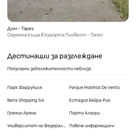
Дом – Tapes
Огромна къща в курорта Пинвест – Тапес
Дестинации за разглеждане
Популярни забележителности наблизо
Парк Фаррупиля
Parque Moinhos De Vento
Barra Shopping Sul
Естадио Бейра-Рио
Гремио Арена
Порто Алегри
Университет на Федералния щат Рио Гранде до Сул
Повече информация