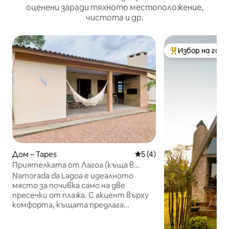
оценени заради тяхното местоположение,
чистота и др.
Избор на гос
Най-популярен 
Дом – Tapes
Средна оценка: 5 от 5, 
5 (4)
Приятелката от Лагоа (къща в
Пинвест)
Namorada da Lagoa е идеалното
място за почивка само на две
пресечки от плажа. С акцент върху
комфорта, къщата предлага
климатик във всекидневната и
спалнята с двойно легло,