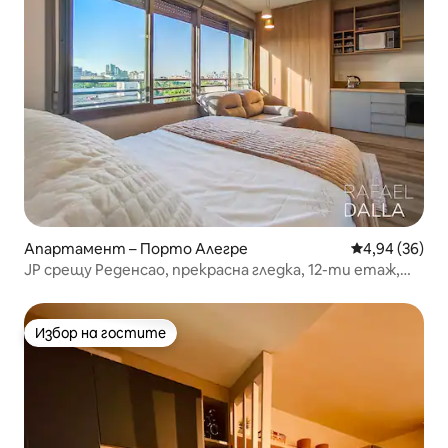
Апартамент – Порто Алегре
Средна оценк
4,94 (36)
JP срещу Реденсао, прекрасна гледка, 12-ти етаж,
гараж
Избор на гостите
Избор на гостите