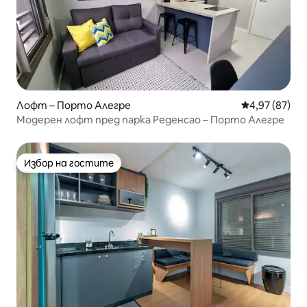
Лофт – Порто Алегре
Средна оценк
4,97 (87)
Модерен лофт пред парка Реденсао – Порто Алегре
Избор на гостите
Избор на гостите