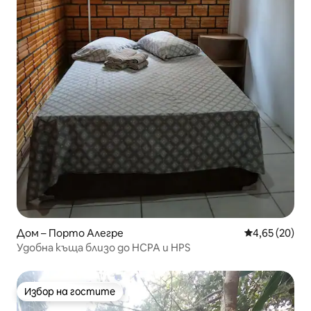
Дом – Порто Алегре
Средна оценк
4,65 (20)
Удобна къща близо до HCPA и HPS
Избор на гостите
Избор на гостите