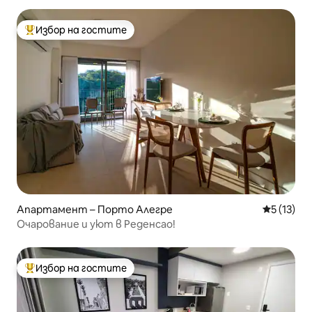
Избор на гостите
Най-популярен избор на гостите
Апартамент – Порто Алегре
Средна оц
5 (13)
Очарование и уют в Реденсао!
Избор на гостите
Най-популярен избор на гостите