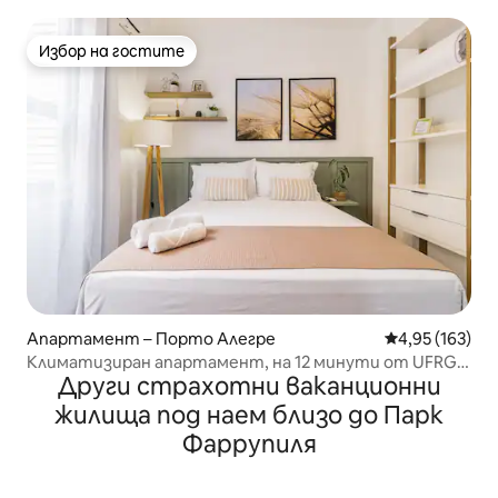
с паркомясто
Избор на гостите
Избор на гостите
Апартамент – Порто Алегре
Средна оценка
4,95 (163)
Климатизиран апартамент, на 12 минути от UFRGS
Други страхотни ваканционни
и Santa Casa
жилища под наем близо до Парк
Фаррупиля