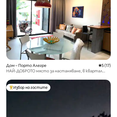
Дом – Порто Алегре
Средна оц
5 (17)
НАЙ-ДОБРОТО място за настаняване, в квартал
Сантана, 2 места
Избор на гостите
Най-популярен избор на гостите