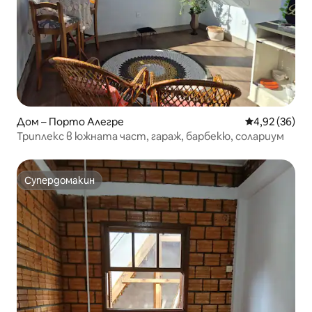
Дом – Порто Алегре
Средна оценк
4,92 (36)
Триплекс в южната част, гараж, барбекю, солариум
Супердомакин
Супердомакин