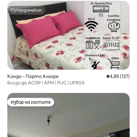
Супердомакин
Супердомакин
Кондо – Порто Алегре
Средна оценка
4,85 (127)
Близо до ACISP | APM | PUC | UFRGS
Избор на гостите
Избор на гостите