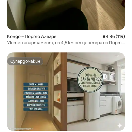
Кондо – Порто Алегре
Средна оценка
4,96 (119)
Уютен апартамент, на 4,5 км от центъра на Порто
Алегре.
Супердомакин
Супердомакин