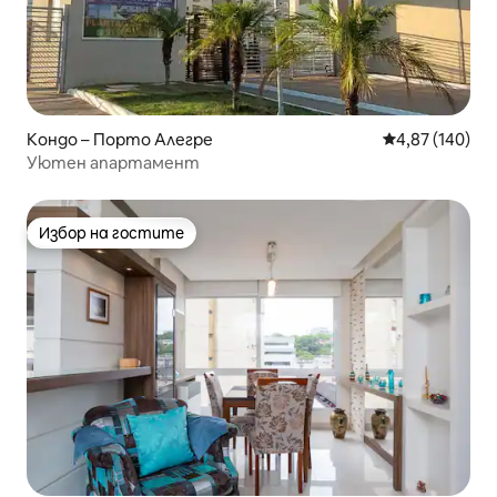
Кондо – Порто Алегре
Средна оценка
4,87 (140)
Уютен апартамент
Избор на гостите
Избор на гостите