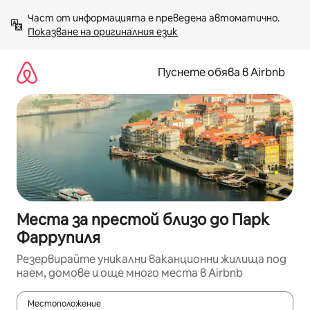
Пропускане
Част от информацията е преведена автоматично. 
към
Показване на оригиналния език
съдържанието
Пуснете обява в Airbnb
Места за престой близо до Парк
Фаррупиля
Резервирайте уникални ваканционни жилища под
наем, домове и още много места в Airbnb
Местоположение