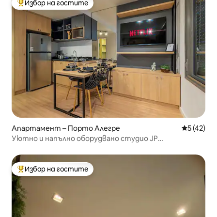
Избор на гостите
Най-популярен избор на гостите
Апартамент – Порто Алегре
Средна оц
5 (42)
Уютно и напълно оборудвано студио JP
Redenção/1210
Избор на гостите
Най-популярен избор на гостите