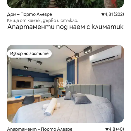
Дом – Порто Алегре
Средна оценка
4,81 (202)
Къща от камък, дърво и стъкло.
Апартаменти под наем с климатик
Избор на гостите
Избор на гостите
Апартамент – Порто Алегре
Средна оцен
4,8 (40)