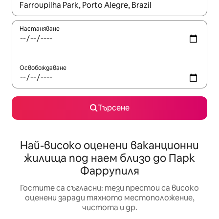
Когато резултатите се покажат, използвайте клавишите 
Настаняване
Освобождаване
Търсене
Най-високо оценени ваканционни
жилища под наем близо до Парк
Фаррупиля
Гостите са съгласни: тези престои са високо
оценени заради тяхното местоположение,
чистота и др.