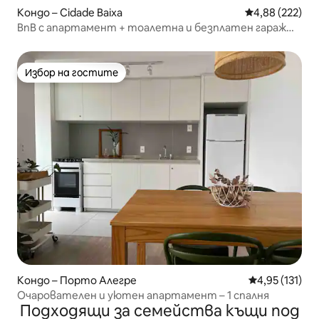
Кондо – Cidade Baixa
Средна оценка
4,88 (222)
BnB с апартамент + тоалетна и безплатен гараж
(50 м)
Избор на гостите
Избор на гостите
Кондо – Порто Алегре
Средна оценка
4,95 (131)
Очарователен и уютен апартамент – 1 спалня
Подходящи за семейства къщи под