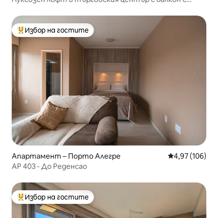
изглед към Гуайба
Избор на гостите
Най-популярен избор на гостите
Апартамент – Порто Алегре
Средна оценка
4,97 (106)
AP 403 - До Реденсао
Избор на гостите
Най-популярен избор на гостите