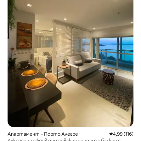
Апартамент – Порто Алегре
Средна оценка
4,99 (116)
Луксозен лофт в търговския център с балкон с