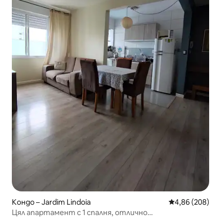
Кондо – Jardim Lindoia
Средна оценка
4,86 (208)
Цял апартамент с 1 спалня, отлично