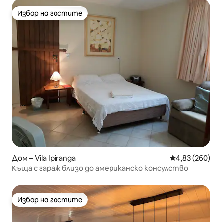
Избор на гостите
Избор на гостите
Дом – Vila Ipiranga
Средна оценка
4,83 (260)
Къща с гараж близо до американско консулство
Избор на гостите
Избор на гостите