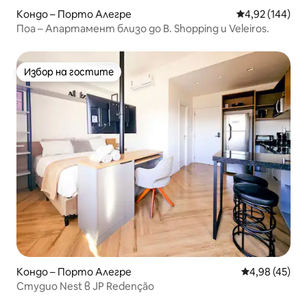
Кондо – Порто Алегре
Средна оценка
4,92 (144)
Поа – Апартамент близо до B. Shopping и Veleiros.
Избор на гостите
Избор на гостите
Кондо – Порто Алегре
Средна оценк
4,98 (45)
Студио Nest в JP Redenção