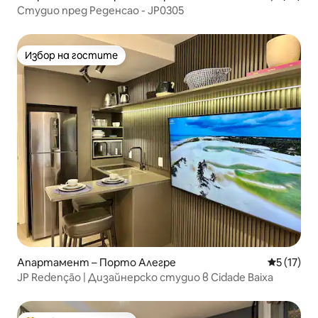
Студио пред Реденсао - JP0305
Избор на гостите
Избор на гостите
Апартамент – Порто Алегре
Средна оц
5 (17)
JP Redenção | Дизайнерско студио в Cidade Baixa