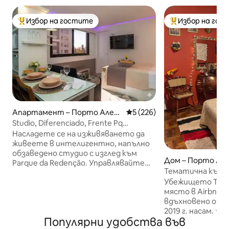
Избор на гостите
Избор на гос
Най-популярен избор на гостите
Най-популярен 
Апартамент – Порто Алегр
Средна оценка: 5 от 5, 226
5 (226)
е
Studio, Diferenciado, Frente Pq
Redenção! Vaga!
Насладете се на изживяването да
живеете в интелигентно, напълно
обзаведено студио с изглед към
Дом – Порто Ал
Parque da Redenção. Управлявайте
Тематична къща
светлините, завесите, климатика и
Хари Потър/само
Убежището Триб
рутинните процедури чрез гласова
място в Airbnb в
команда с вградената Alexa.
вдъхновено от 
Модерният апартаментен
2019 г. насам. ✨Прекарайте
комплекс разполага с първокласна
Популярни удобства във
вълшебен ден в
инфраструктура, пералня,