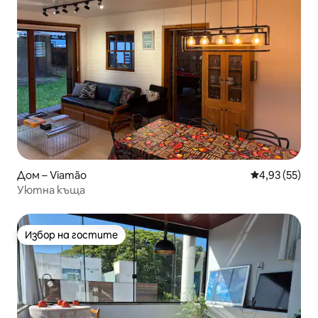
Дом – Viamão
Средна оценк
4,93 (55)
Уютна къща
Избор на гостите
Избор на гостите