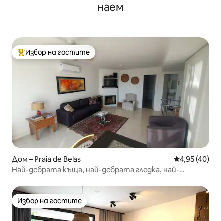
наем
Избор на гостите
Най-популярен избор на гостите
Дом – Praia de Belas
Средна оценк
4,95 (40)
Най-добрата къща, най-добрата гледка, най-
доброто местоположение.
Избор на гостите
Избор на гостите