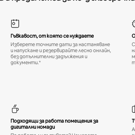
Гъвкавост, от която се нуждаете
О
Изберете точните дати за настаняване
С
и напускане и резервирайте лесно онлайн,
н
без допълнителни задължения и
м
документи.*
т
Подходящи за работа помещения за
Т
дигитални номади
A