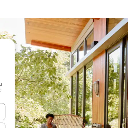
и
е
е клавишите със стрелки нагоре и надолу или навигирайте с д