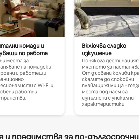
итални номади и
Включва сладко
уващи по работа
изкушение
ни места за
Понякога дестинацият
аняване на номадски
мястото за настанява
роени и работещи
От дървени колиби кр
анционно
скалите до спокойни
есионалисти с Wi-Fi и
плаващи жилища – тез
обени работни
места под наем са
транства.
изпълнени с уникални
характеристики.
 и предимства за по-дългосрочн