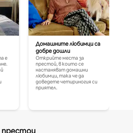
Домашните любимци са
добре дошли
а е
Открийте места за
не.
престой, в които се
ай
настаняват домашни
любимци, така че да
и
доведете четириногия си
приятел.
и престои