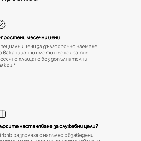
простени месечни цени
пециални цени за дългосрочно наемане
а ваканционни имоти и еднократно
есечно плащане без допълнителни
акси.*
ърсите настаняване за служебни цели?
irbnb разполага с напълно обзаведени