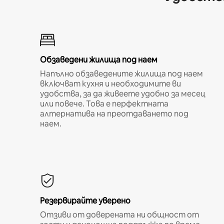
Обзаведени жилища под наем
Напълно обзаведените жилища под наем
включват кухня и необходимите ви
удобства, за да живеете удобно за месец
или повече. Това е перфектната
алтернатива на преотдаването под
наем.
Резервирайте уверено
Отзиви от доверената ни общност от