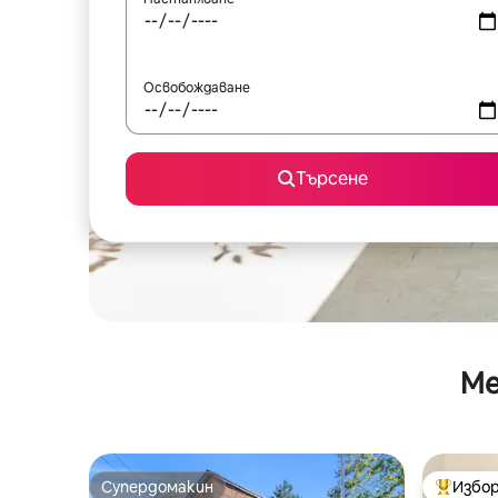
Освобождаване
Търсене
Ме
Супердомакин
Избор
Супердомакин
Най-поп