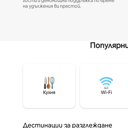
гости и денонощна поддръжка по време
на удължения ви престой.
Популярни
Кухня
Wi-Fi
Дестинации за разглеждане