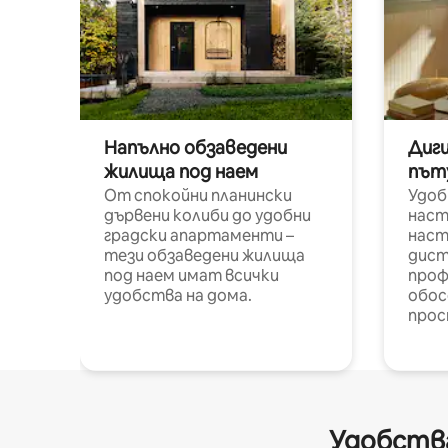
Напълно обзаведени
Диг
жилища под наем
път
От спокойни планински
Удоб
дървени колиби до удобни
наст
градски апартаменти –
наст
тези обзаведени жилища
дист
под наем имат всички
проф
удобства на дома.
обос
прос
Удобства