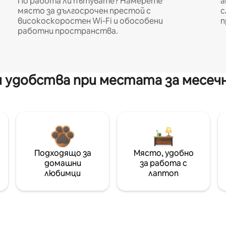
По работа ли пътувате? Намерете
а
място за дългосрочен престой с
с
високоскоростен Wi-Fi и обособени
п
работни пространства.
 удобства при местата за месеч
Подходящо за
Място, удобно
домашни
за работа с
любимци
лаптоп