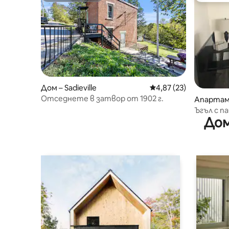
Дом – Sadieville
Средна оценка: 4,87 
4,87 (23)
Отседнете в затвор от 1902 г.
Апартаме
Ъгъл с п
Дом