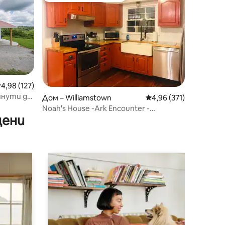
редна оценка: 4,98 от 5, 127 отзива
4,98 (127)
минути до
Дом – Williamstown
Средна оценка: 4,96 
4,96 (371)
Noah's House -Ark Encounter -
цени
просторно и чисто