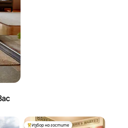
вас
Избор на гостите
тите
Най-популярен избор на гостите