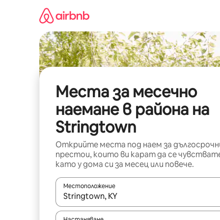
Пропускане
към
съдържанието
Места за месечно
наемане в района на
Stringtown
Открийте места под наем за дългосрочн
престои, които ви карат да се чувстват
като у дома си за месец или повече.
Местоположение
Когато резултатите се покажат, използвайт
Настаняване