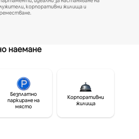
партаменти, идеални за настаняване на
лужители, корпоративни жилища и
реместване.
но наемане
Безплатно
Корпоративни
паркиране на
жилища
място