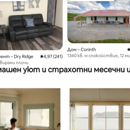
Дом – Corinth
С
от 5, 23 отзива
1340 кв. м спокойствие, 12 
нт – Dry Ridge
Средна оценка: 4,97 от 5, 241 отзива
4,97 (241)
ARK с хидромасажна вана
авирани плочи
ашен уют и страхотни месечни 