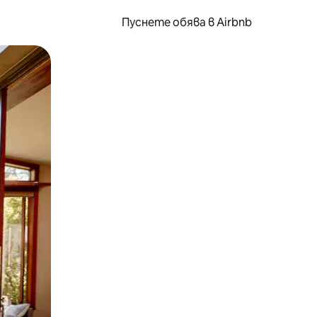
Пуснете обява в Airbnb
окосване или плъзгане.