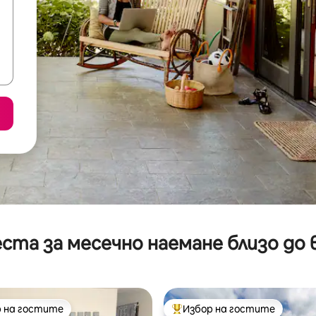
ста за месечно наемане близо до 
 на гостите
Избор на гостите
улярен избор на гостите
Най-популярен избор на гос